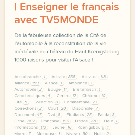
| Enseigner le français
avec TV5MONDE
De la fabuleuse collection de la Cité de
l’automobile à la reconstitution de la vie
médiévale au château du Haut-Kœnigsbourg,
1000 raisons pour visiter l’Alsace !
Accrobranche
1
Activité
835
Activités
118
Alliance
159
Alsace
1
Ambiance
7
Automobile
2
Bouge
11
Breitenbach
1
Caractéristiques
4
Centre
17
Château
10
Cité
5
Collection
8
Commentaire
23
Corrections
2
Court
20
Disponible
7
Document
47
Dvd
8
Étudiants
25
Farida
3
Fiche
302
Française
195
France
270
Haut
1
Informations
113
Jeune
16
Koenigsbourg
1
Maee
7
Mulhouse
1
Niveau
50
Nuits
2