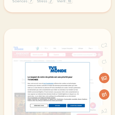
Sciences
7
Stress
2
Vient
16
exercice c1 c2 comment les oiseaux et les arbres no
C2
C1
B2
B1
A2