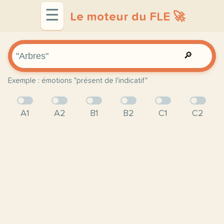
☰
Le moteur du FLE 🚀
🔎
Exemple : émotions "présent de l'indicatif"
A1
A2
B1
B2
C1
C2