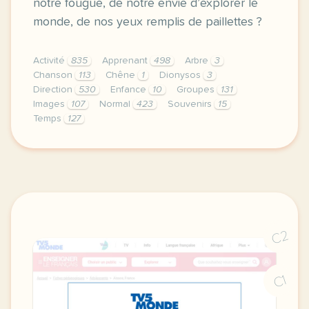
notre fougue, de notre envie d’explorer le
monde, de nos yeux remplis de paillettes ?
Activité
835
Apprenant
498
Arbre
3
Chanson
113
Chêne
1
Dionysos
3
Direction
530
Enfance
10
Groupes
131
Images
107
Normal
423
Souvenirs
15
Temps
127
didomi host didomi components button cursor pointer
C2
C1