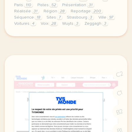
Paris
110
Pistes
52
Présentation
31
Réalisée
31
Région
28
Reportage
200
Séquence
18
Sites
7
Strasbourg
3
Ville
97
Voitures
4
Voix
28
Wuyts
3
Zeggagh
3
le respect de votre vie privee est une priorite po
C2
C1
B2
B1