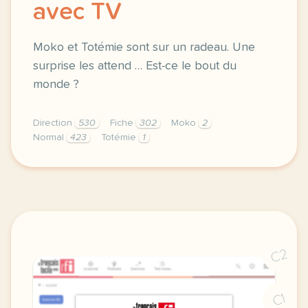
avec TV
Moko et Totémie sont sur un radeau. Une
surprise les attend … Est-ce le bout du
monde ?
Direction
530
Fiche
302
Moko
2
Normal
423
Totémie
1
didomi host didomi components button cursor pointer
C2
C1