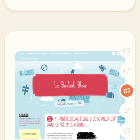
exercice b1 strasbourg le retour de la nature entrai
C2
C1
B2
B1
A2