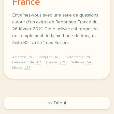
France
Entraînez-vous avec une série de questions
autour d’un extrait de Reportage France du
26 février 2021. Cette activité est proposée
en complément de la méthode de français
Édito B2–Unité 1 des Éditions…
Antarctic
79
Banquise
81
Environment
79
Francaisfacile
411
France
270
Gutteres
54
Media
431
exercice b2 gendarmes de la nature une experience u
<< Début