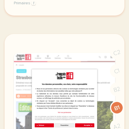
Primaires
1
exercice b1 disparition des arbres des chiffres rec
C2
C1
B2
B1
A2