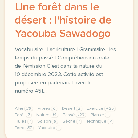
Une forêt dans le
désert : l'histoire de
Yacouba Sawadogo
Vocabulaire : l’agriculture | Grammaire : les
temps du passé | Compréhension orale
de l’émission C’est dans ta nature du
10 décembre 2023. Cette activité est
proposée en partenariat avec le
numéro 451…
Aller
38
Arbres
6
Désert
2
Exercice
425
Forêt
7
Nature
19
Passé
123
Planter
1
Pluies
1
Saison
8
Sèche
1
Technique
7
Terre
37
Yacouba
1
exercice b2 une foret dans le desert l histoire de 