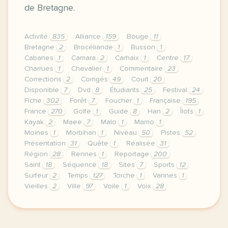
de Bretagne.
Activité
835
Alliance
159
Bouge
11
Bretagne
2
Brocéliande
1
Busson
1
Cabanes
1
Camara
2
Carhaix
1
Centre
17
Charrues
1
Chevalier
1
Commentaire
23
Corrections
2
Corrigés
49
Court
20
Disponible
7
Dvd
8
Étudiants
25
Festival
24
Fiche
302
Forêt
7
Foucher
1
Française
195
France
270
Golfe
1
Guide
8
Han
2
Îlots
1
Kayak
2
Maee
7
Malo
1
Mamo
1
Moines
1
Morbihan
1
Niveau
50
Pistes
52
Présentation
31
Quête
1
Réalisée
31
Région
28
Rennes
1
Reportage
200
Saint
18
Séquence
18
Sites
7
Sports
12
Surfeur
2
Temps
127
Torche
1
Vannes
1
Vieilles
2
Ville
97
Voile
1
Voix
28
le respect de votre vie privee est une priorite p