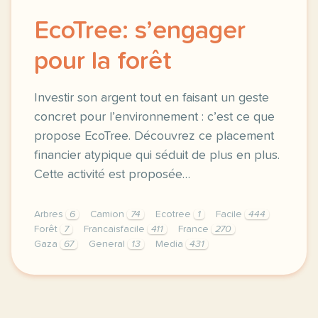
EcoTree: s’engager
pour la forêt
Investir son argent tout en faisant un geste
concret pour l’environnement : c’est ce que
propose EcoTree. Découvrez ce placement
financier atypique qui séduit de plus en plus.
Cette activité est proposée…
Arbres
6
Camion
74
Ecotree
1
Facile
444
Forêt
7
Francaisfacile
411
France
270
Gaza
67
General
13
Media
431
exercice b2 ecotree s engager pour la foret investi