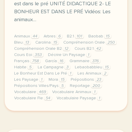
est dans le pré UNITÉ DIDACTIQUE 2- LE
BONHEUR EST DANS LE PRÉ Vidéos: Les
animaux…
Animaux
44
Arbres
6
B2.1
101
Baobab
15
Bleu
13
Carolina
15
Compréhension Orale
250
Compréhension Orale B2
12
Cours B2.1
42
Cours Eoi
353
Décrire Un Paysage
1
Français
758
García
16
Grammaire
376
Habite
5
La Campagne
3
Lebaobabbleu
15
Le Bonheur Est Dans Le Pré
1
Les Animaux
2
Les Paysage
1
Mora
15
Prépositions
23
Prépositions Villes/Pays
5
Reportage
200
Vocabulaire
469
Vocabulaire Animaux
1
Vocabulaire Fle
54
Vocabulaire Paysage
1
cette derniere semaine de cours avec la premiere an