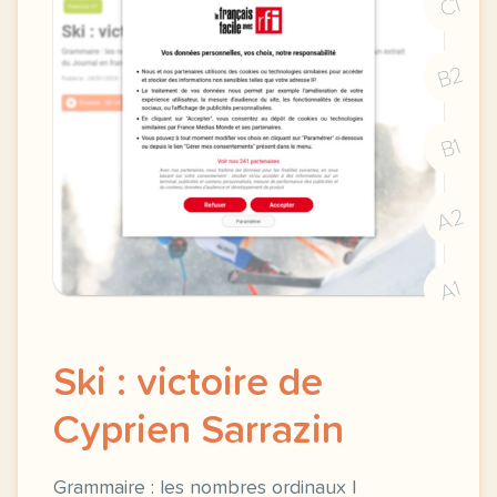
C1
B2
B1
A2
A1
Ski : victoire de
Cyprien Sarrazin
Grammaire : les nombres ordinaux |