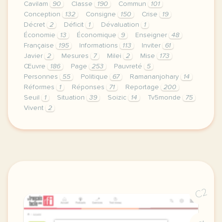
Cavilam
90
Classe
190
Commun
101
Conception
132
Consigne
150
Crise
19
Décret
2
Déficit
1
Dévaluation
1
Économie
13
Économique
9
Enseigner
48
Française
195
Informations
113
Inviter
61
Javier
2
Mesures
7
Milei
2
Mise
173
Œuvre
186
Page
253
Pauvreté
5
Personnes
55
Politique
67
Ramananjohary
14
Réformes
1
Réponses
71
Reportage
200
Seuil
1
Situation
39
Soizic
14
Tv5monde
75
Vivent
2
le respect de votre vie privee est une priorite po
C2