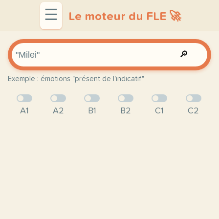
☰
Le moteur du FLE 🚀
🔎
Exemple : émotions "présent de l'indicatif"
A1
A2
B1
B2
C1
C2