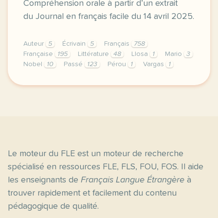
Compréhension orale à partir d’un extrait
du Journal en français facile du 14 avril 2025.
Auteur
5
Écrivain
5
Français
758
Française
195
Littérature
48
Llosa
1
Mario
3
Nobel
10
Passé
123
Pérou
1
Vargas
1
exercice b1 mort de mario vargas llosa prix nobel de
Le moteur du FLE est un moteur de recherche
spécialisé en ressources FLE, FLS, FOU, FOS. Il aide
les enseignants de
Français Langue Étrangère
à
trouver rapidement et facilement du contenu
pédagogique de qualité.