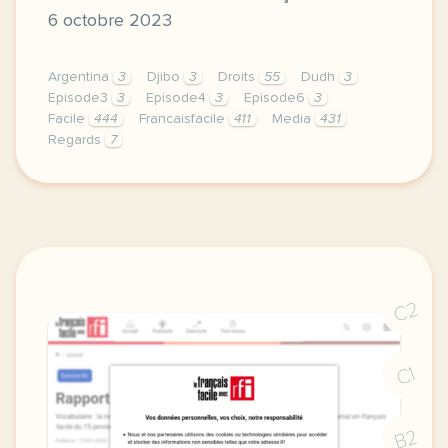
6 octobre 2023
Argentina
3
Djibo
3
Droits
55
Dudh
3
Episode3
3
Episode4
3
Episode6
3
Facile
444
Francaisfacile
411
Media
431
Regards
7
exercice a1 prix nobel de la paix 2023 vocabulaire
C2
C1
B2