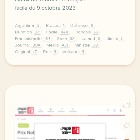
facile du 9 octobre 2023.
Argentina
3
Blocus
1
Défense
9
Duration
33
Facile
444
Francais
16
Francaisfacile
411
Gaza
67
Iceland
6
Jimmi
1
Journal
394
Media
431
Ministre
30
Original
17
Rdc
6
Volcano
6
exercice b2 blocus de la bande de gaza grammaire a 
C2
C1