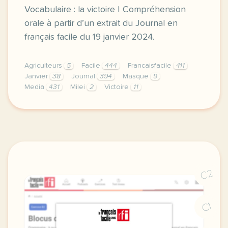
Vocabulaire : la victoire | Compréhension
orale à partir d’un extrait du Journal en
français facile du 19 janvier 2024.
Agriculteurs
5
Facile
444
Francaisfacile
411
Janvier
38
Journal
394
Masque
9
Media
431
Milei
2
Victoire
11
exercice a1 ski victoire de cyprien sarrazin gramma
C2
C1