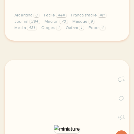
Argentina
3
Facile
444
Francaisfacile
411
Journal
394
Macron
70
Masque
9
Media
431
Otages
1
Oxfam
1
Pope
4
exercice b2 rapport d oxfam sur les milliardaires v
C2
C1
B2