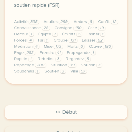
soutien rapide (FSR).
Activité
835
Adultes
299
Arabes
6
Conflit
12
Connaissance
28
Consigne
150
Crise
19
Darfour
1
Égypte
7
Émirats
5
Fasher
1
Forces
4
Fsr
1
Groupe
131
Laisser
62
Médiation
4
Mise
173
Morts
6
Œuvre
186
Page
253
Prendre
41
Propagande
1
Rapide
1
Rebelles
3
Regardez
5
Reportage
200
Situation
39
Soudan
3
Soudanais
1
Soutien
3
Ville
97
continuer sans accepter le respect de votre vie pr
<< Début