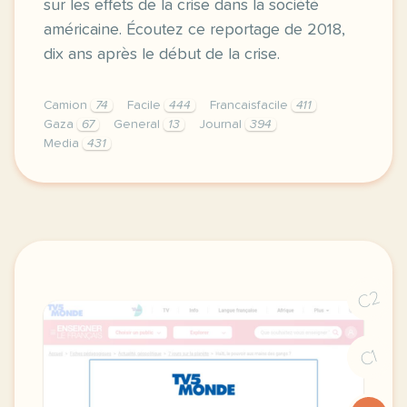
sur les effets de la crise dans la société
américaine. Écoutez ce reportage de 2018,
dix ans après le début de la crise.
Camion
74
Facile
444
Francaisfacile
411
Gaza
67
General
13
Journal
394
Media
431
exercice b2 crise de 2008 le sauvetage des banques
C2
C1