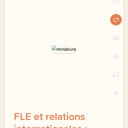
C2
C1
B2
B1
A2
A1
FLE et relations