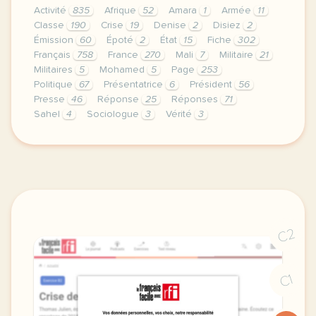
Activité
835
Afrique
52
Amara
1
Armée
11
Classe
190
Crise
19
Denise
2
Disiez
2
Émission
60
Époté
2
État
15
Fiche
302
Français
758
France
270
Mali
7
Militaire
21
Militaires
5
Mohamed
5
Page
253
Politique
67
Présentatrice
6
Président
56
Presse
46
Réponse
25
Réponses
71
Sahel
4
Sociologue
3
Vérité
3
continuer sans accepter le respect de votre vie pri
C2
C1