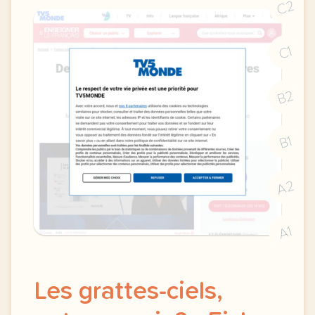
C2
C1
B2
B1
A2
A1
Les grattes-ciels,