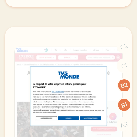
exercice b2 affaires commenter un evenement la cris
C2
C1
B2
B1
A2