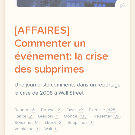
A1
[AFFAIRES]
Commenter un
événement: la crise
des subprimes
Une journaliste commente dans un reportage
la crise de 2008 à Wall Street.
Banque
6
Bourse
2
Crise
19
Exercice
425
Faillite
2
Gregory
1
Monde
133
Présenter
96
Semaine
17
Street
2
Subprimes
1
Volokhine
1
Wall
1