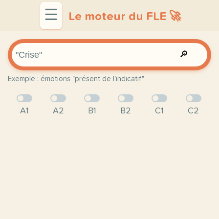
☰
Le moteur du FLE 🚀
🔎
Exemple : émotions "présent de l'indicatif"
A1
A2
B1
B2
C1
C2