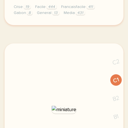
Crise
19
Facile
444
Francaisfacile
411
Gabon
8
General
13
Media
431
exercice b2 dette etudiante la prochaine crise patr
C2
C1
B2
B1