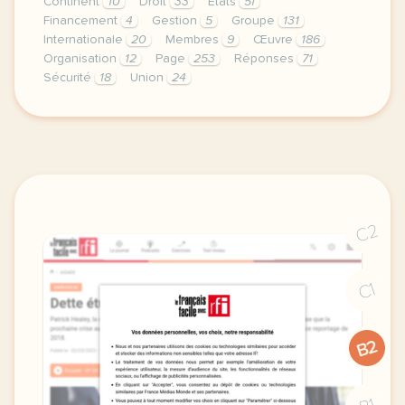
Continent
10
Droit
33
États
51
Financement
4
Gestion
5
Groupe
131
Internationale
20
Membres
9
Œuvre
186
Organisation
12
Page
253
Réponses
71
Sécurité
18
Union
24
le respect de votre vie privee est une priorite pou
C2
C1
B2