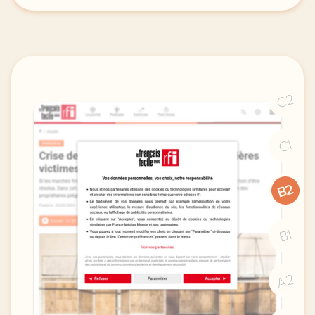
C2
C1
B2
B1
A2