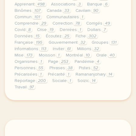
Apprenant
498
Associations
3
Banque
6
Binômes
107
Canada
33
Cavilam
90
Commun
101
Communautaires
1
Comprendre
29
Correction
78
Corrigés
49
Covid
8
Crise
19
Denrées
1
Dollars
7
Données
15
Écoutez
25
Fiche
302
Française
195
Gouvernement
32
Groupes
131
Informations
113
Inviter
61
Millions
32
Mise
173
Moisson
1
Montréal
10
Orale
40
Organismes
1
Page
253
Pandémie
4
Personnes
55
Phrases
38
Pistes
52
Précarisées
1
Précarité
1
Ramananjohary
14
Reportage
200
Sociale
1
Soizic
14
Travail
97
le respect de votre vie privee est une priorite po