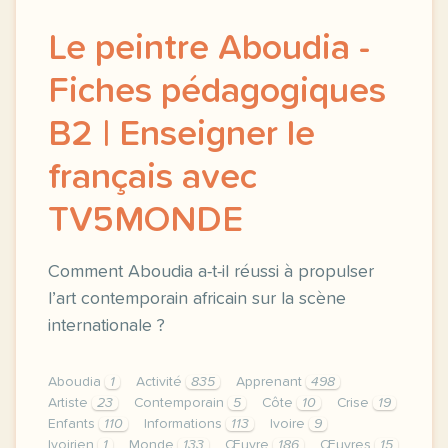
Le peintre Aboudia -
Fiches pédagogiques
B2 | Enseigner le
français avec
TV5MONDE
Comment Aboudia a-t-il réussi à propulser
l’art contemporain africain sur la scène
internationale ?
Aboudia
1
Activité
835
Apprenant
498
Artiste
23
Contemporain
5
Côte
10
Crise
19
Enfants
110
Informations
113
Ivoire
9
Ivoirien
1
Monde
133
Œuvre
186
Œuvres
15