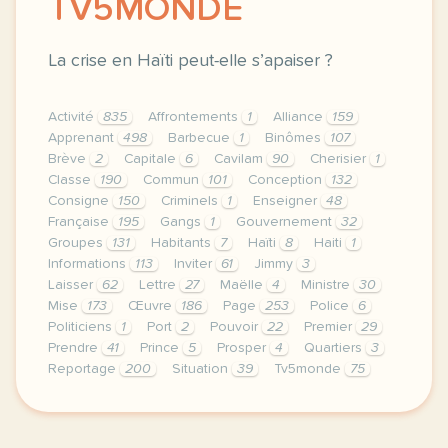
TV5MONDE
La crise en Haïti peut-elle s’apaiser ?
Activité
835
Affrontements
1
Alliance
159
Apprenant
498
Barbecue
1
Binômes
107
Brève
2
Capitale
6
Cavilam
90
Cherisier
1
Classe
190
Commun
101
Conception
132
Consigne
150
Criminels
1
Enseigner
48
Française
195
Gangs
1
Gouvernement
32
Groupes
131
Habitants
7
Haïti
8
Haiti
1
Informations
113
Inviter
61
Jimmy
3
Laisser
62
Lettre
27
Maëlle
4
Ministre
30
Mise
173
Œuvre
186
Page
253
Police
6
Politiciens
1
Port
2
Pouvoir
22
Premier
29
Prendre
41
Prince
5
Prosper
4
Quartiers
3
Reportage
200
Situation
39
Tv5monde
75
le respect de votre vie privee est une priorite po