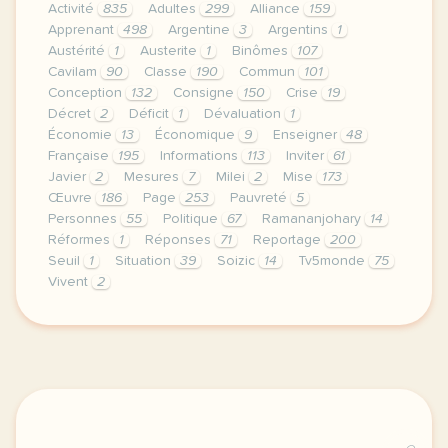
Activité
835
Adultes
299
Alliance
159
Apprenant
498
Argentine
3
Argentins
1
Austérité
1
Austerite
1
Binômes
107
Cavilam
90
Classe
190
Commun
101
Conception
132
Consigne
150
Crise
19
Décret
2
Déficit
1
Dévaluation
1
Économie
13
Économique
9
Enseigner
48
Française
195
Informations
113
Inviter
61
Javier
2
Mesures
7
Milei
2
Mise
173
Œuvre
186
Page
253
Pauvreté
5
Personnes
55
Politique
67
Ramananjohary
14
Réformes
1
Réponses
71
Reportage
200
Seuil
1
Situation
39
Soizic
14
Tv5monde
75
Vivent
2
le respect de votre vie privee est une priorite po