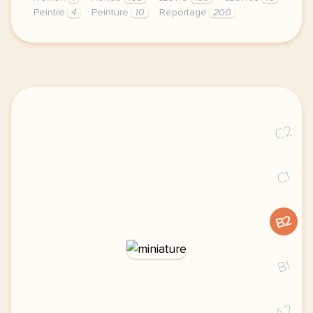
Peintre
4
Peinture
10
Reportage
200
le respect de votre vie privee est une priorite po
C2
C1
B2
B1
A2