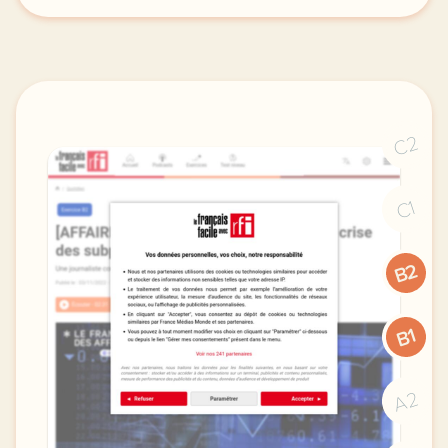
C2
C1
B2
B1
A2