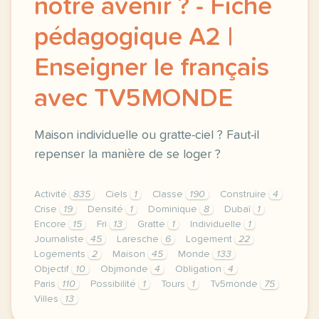
notre avenir ? - Fiche
pédagogique A2 |
Enseigner le français
avec TV5MONDE
Maison individuelle ou gratte-ciel ? Faut-il
repenser la manière de se loger ?
Activité
835
Ciels
1
Classe
190
Construire
4
Crise
19
Densité
1
Dominique
8
Dubaï
1
Encore
15
Fri
13
Gratte
1
Individuelle
1
Journaliste
45
Laresche
6
Logement
22
Logements
2
Maison
45
Monde
133
Objectif
10
Objmonde
4
Obligation
4
Paris
110
Possibilité
1
Tours
1
Tv5monde
75
Villes
13
le respect de votre vie privee est une priorite po