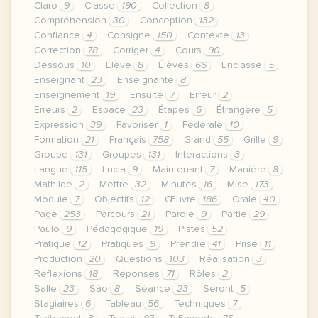
Claro
9
Classe
190
Collection
8
Compréhension
30
Conception
132
Confiance
4
Consigne
150
Contexte
13
Correction
78
Corriger
4
Cours
90
Dessous
10
Élève
8
Élèves
66
Enclasse
5
Enseignant
23
Enseignante
8
Enseignement
19
Ensuite
7
Erreur
2
Erreurs
2
Espace
23
Étapes
6
Étrangère
5
Expression
39
Favoriser
1
Fédérale
10
Formation
21
Français
758
Grand
55
Grille
9
Groupe
131
Groupes
131
Interactions
3
Langue
115
Lucia
9
Maintenant
7
Manière
8
Mathilde
2
Mettre
32
Minutes
16
Mise
173
Module
7
Objectifs
12
Œuvre
186
Orale
40
Page
253
Parcours
21
Parole
9
Partie
29
Paulo
9
Pédagogique
19
Pistes
52
Pratique
12
Pratiques
9
Prendre
41
Prise
11
Production
20
Questions
103
Réalisation
3
Réflexions
18
Réponses
71
Rôles
2
Salle
23
São
8
Séance
23
Seront
5
Stagiaires
6
Tableau
56
Techniques
7