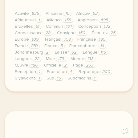
Activité
835
Africaine
10
Afrique
52
Afriquesud
1
Alliance
159
Apprenant
498
Bruxelles
61
Commun
101
Conception
132
Connaissance
28
Consigne
150
Écoutez
25
Europe
109
Français
758
Française
195
France
270
Franco
5
Francophones
14
Johannesburg
2
Laisser
62
Langue
115
Langues
22
Mise
173
Monde
133
Œuvre
186
Officielle
2
Page
253
Perception
1
Promotion
4
Reportage
200
Siyawakha
1
Sud
15
Sudafricains
1
le respect de votre vie privee est une priorite po
C2