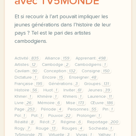
avec TV5MONDE
Et si recourir à l’art pouvait impliquer les
jeunes générations dans l’histoire de leur
pays ? Tel est le pari des artistes
cambodgiens.
Activité
835
Alliance
159
Apprenant
498
Artistes
12
Cambodge
2
Cambodgiens
1
Cavilam
90
Conception
132
Consigne
150
Dictature
1
Encore
15
Enseigner
48
Française
195
Générations
3
Groupes
131
Histoire
56
Huot
1
Inviter
61
Jeunes
39
Khmer
1
Khmère
1
Khmers
1
Laurence
11
Livre
26
Mémoire
6
Mise
173
Œuvre
186
Page
253
Période
4
Personnes
55
Pin
1
Pol
1
Pot
1
Pouvoir
22
Prolonger
1
Réalité
8
Récit
7
Régime
6
Reportage
200
Rogy
7
Rouge
13
Rouges
4
Socheata
1
Tv5monde
75
Virtuelle
3
Vivras
1
Yathay
1