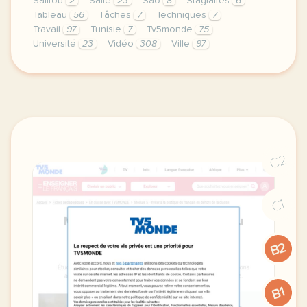
Salifou
2
Salle
23
São
8
Stagiaires
6
Tableau
56
Tâches
7
Techniques
7
Travail
97
Tunisie
7
Tv5monde
75
Université
23
Vidéo
308
Ville
97
le respect de votre vie privee est une priorite po
C2
C1
B2
B1