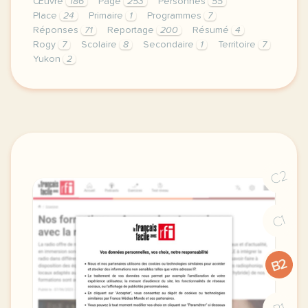
Œuvre
186
Page
253
Personnes
55
Place
24
Primaire
1
Programmes
7
Réponses
71
Reportage
200
Résumé
4
Rogy
7
Scolaire
8
Secondaire
1
Territoire
7
Yukon
2
le respect de votre vie privee est une priorite po
C2
C1
B2