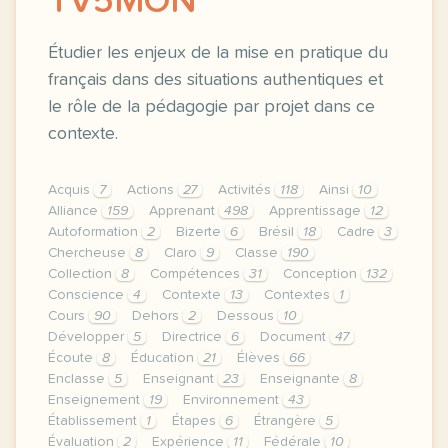
TV5MON
Étudier les enjeux de la mise en pratique du
français dans des situations authentiques et
le rôle de la pédagogie par projet dans ce
contexte.
Acquis
7
Actions
27
Activités
118
Ainsi
10
Alliance
159
Apprenant
498
Apprentissage
12
Autoformation
2
Bizerte
6
Brésil
18
Cadre
3
Chercheuse
8
Claro
9
Classe
190
Collection
8
Compétences
31
Conception
132
Conscience
4
Contexte
13
Contextes
1
Cours
90
Dehors
2
Dessous
10
Développer
5
Directrice
6
Document
47
Écoute
8
Éducation
21
Élèves
66
Enclasse
5
Enseignant
23
Enseignante
8
Enseignement
19
Environnement
43
Établissement
1
Étapes
6
Étrangère
5
Évaluation
2
Expérience
11
Fédérale
10