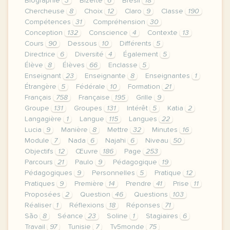
Biographie
3
Bizerte
6
Brésil
18
Chercheuse
8
Choix
12
Claro
9
Classe
190
Compétences
31
Compréhension
30
Conception
132
Conscience
4
Contexte
13
Cours
90
Dessous
10
Différents
5
Directrice
6
Diversité
4
Également
5
Élève
8
Élèves
66
Enclasse
5
Enseignant
23
Enseignante
8
Enseignantes
1
Étrangère
5
Fédérale
10
Formation
21
Français
758
Française
195
Grille
9
Groupe
131
Groupes
131
Intérêt
5
Katia
2
Langagière
1
Langue
115
Langues
22
Lucia
9
Manière
8
Mettre
32
Minutes
16
Module
7
Nada
6
Najahi
6
Niveau
50
Objectifs
12
Œuvre
186
Page
253
Parcours
21
Paulo
9
Pédagogique
19
Pédagogiques
9
Personnelles
5
Pratique
12
Pratiques
9
Première
14
Prendre
41
Prise
11
Proposées
2
Question
46
Questions
103
Réaliser
1
Réflexions
18
Réponses
71
São
8
Séance
23
Soline
1
Stagiaires
6
Travail
97
Tunisie
7
Tv5monde
75