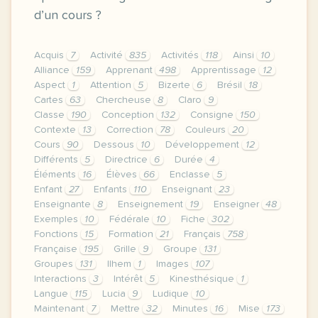
d’un cours ?
Acquis
7
Activité
835
Activités
118
Ainsi
10
Alliance
159
Apprenant
498
Apprentissage
12
Aspect
1
Attention
5
Bizerte
6
Brésil
18
Cartes
63
Chercheuse
8
Claro
9
Classe
190
Conception
132
Consigne
150
Contexte
13
Correction
78
Couleurs
20
Cours
90
Dessous
10
Développement
12
Différents
5
Directrice
6
Durée
4
Éléments
16
Élèves
66
Enclasse
5
Enfant
27
Enfants
110
Enseignant
23
Enseignante
8
Enseignement
19
Enseigner
48
Exemples
10
Fédérale
10
Fiche
302
Fonctions
15
Formation
21
Français
758
Française
195
Grille
9
Groupe
131
Groupes
131
Ilhem
1
Images
107
Interactions
3
Intérêt
5
Kinesthésique
1
Langue
115
Lucia
9
Ludique
10
Maintenant
7
Mettre
32
Minutes
16
Mise
173