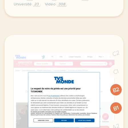
Université
23
Vidéo
308
le respect de votre vie privee est une priorite po
C2
C1
B2
B1
A2