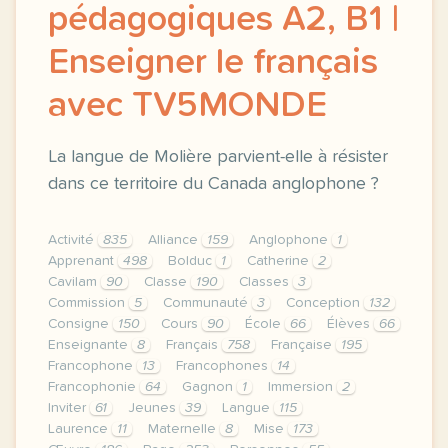
pédagogiques A2, B1 |
Enseigner le français
avec TV5MONDE
La langue de Molière parvient-elle à résister
dans ce territoire du Canada anglophone ?
Activité
835
Alliance
159
Anglophone
1
Apprenant
498
Bolduc
1
Catherine
2
Cavilam
90
Classe
190
Classes
3
Commission
5
Communauté
3
Conception
132
Consigne
150
Cours
90
École
66
Élèves
66
Enseignante
8
Français
758
Française
195
Francophone
13
Francophones
14
Francophonie
64
Gagnon
1
Immersion
2
Inviter
61
Jeunes
39
Langue
115
Laurence
11
Maternelle
8
Mise
173