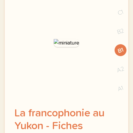
C1
B2
B1
A2
A1
La francophonie au
Yukon - Fiches