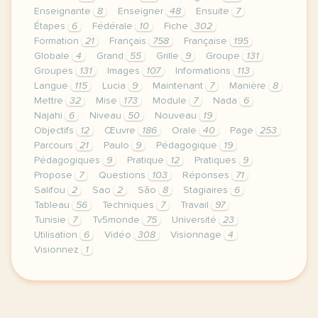
Enseignante
8
Enseigner
48
Ensuite
7
Étapes
6
Fédérale
10
Fiche
302
Formation
21
Français
758
Française
195
Globale
4
Grand
55
Grille
9
Groupe
131
Groupes
131
Images
107
Informations
113
Langue
115
Lucia
9
Maintenant
7
Manière
8
Mettre
32
Mise
173
Module
7
Nada
6
Najahi
6
Niveau
50
Nouveau
19
Objectifs
12
Œuvre
186
Orale
40
Page
253
Parcours
21
Paulo
9
Pédagogique
19
Pédagogiques
9
Pratique
12
Pratiques
9
Propose
7
Questions
103
Réponses
71
Salifou
2
Sao
2
São
8
Stagiaires
6
Tableau
56
Techniques
7
Travail
97
Tunisie
7
Tv5monde
75
Université
23
Utilisation
6
Vidéo
308
Visionnage
4
Visionnez
1
le respect de votre vie privee est une priorite po