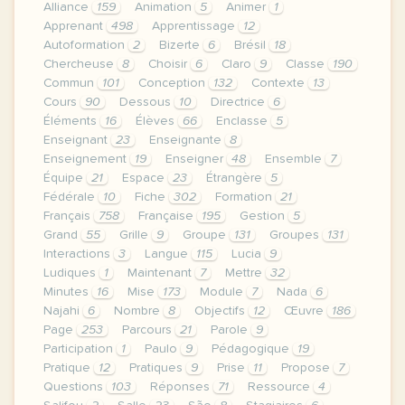
Alliance
159
Animation
5
Animer
1
Apprenant
498
Apprentissage
12
Autoformation
2
Bizerte
6
Brésil
18
Chercheuse
8
Choisir
6
Claro
9
Classe
190
Commun
101
Conception
132
Contexte
13
Cours
90
Dessous
10
Directrice
6
Éléments
16
Élèves
66
Enclasse
5
Enseignant
23
Enseignante
8
Enseignement
19
Enseigner
48
Ensemble
7
Équipe
21
Espace
23
Étrangère
5
Fédérale
10
Fiche
302
Formation
21
Français
758
Française
195
Gestion
5
Grand
55
Grille
9
Groupe
131
Groupes
131
Interactions
3
Langue
115
Lucia
9
Ludiques
1
Maintenant
7
Mettre
32
Minutes
16
Mise
173
Module
7
Nada
6
Najahi
6
Nombre
8
Objectifs
12
Œuvre
186
Page
253
Parcours
21
Parole
9
Participation
1
Paulo
9
Pédagogique
19
Pratique
12
Pratiques
9
Prise
11
Propose
7
Questions
103
Réponses
71
Ressource
4