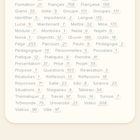
Formation
21
Français
758
Française
195
Grand
55
Grille
9
Groupe
131
Groupes
131
Identifier
5
Importance
2
Langue
115
Lucia
9
Maintenant
7
Mettre
32
Mise
173
Module
7
Montrées
1
Nada
6
Najahi
6
Nona
1
Objectifs
12
Œuvre
186
Outils
18
Page
253
Parcours
21
Paulo
9
Pédagogie
2
Pédagogique
19
Personnelles
5
Possibles
1
Pratique
12
Pratiques
9
Prendre
41
Présentation
31
Prise
11
Projet
55
Propose
7
Questions
103
Réalisation
3
Réalisées
1
Réflexion
13
Réflexions
18
Réponses
71
Salle
23
São
8
Séance
23
Situations
4
Stagiaires
6
Tableau
56
Thématique
2
Travail
97
Trois
14
Tunisie
7
Tv5monde
75
Université
23
Vidéo
308
Vidéos
96
Ville
97
le respect de votre vie privee est une priorite po