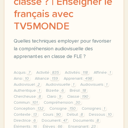
classe ? | Enseigner le
français avec
TV5MONDE
Quelles techniques employer pour favoriser
la compréhension audiovisuelle des
apprenant·es en classe de FLE ?
Acquis
7
Activité
835
Activités
118
Affinée
1
Ainsi
10
Alliance
159
Apprenant
498
Audiovisuel
2
Audiovisuelle
1
Audiovisuels
1
Authentique
1
Bizerte
6
Brésil
18
Chercheuse
8
Claro
9
Classe
190
Commun
101
Compréhension
30
Conception
132
Consigne
150
Consignes
1
Contexte
13
Cours
90
Début
8
Dessous
10
Directrice
6
Document
47
Documents
8
Éléments
16
Élèves
66
Enseignant
23