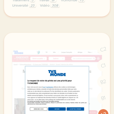
Traitement
3
Travail
97
Tv5monde
75
Université
23
Vidéo
308
le respect de votre vie privee est une priorite po
C2
C1
B2
B1