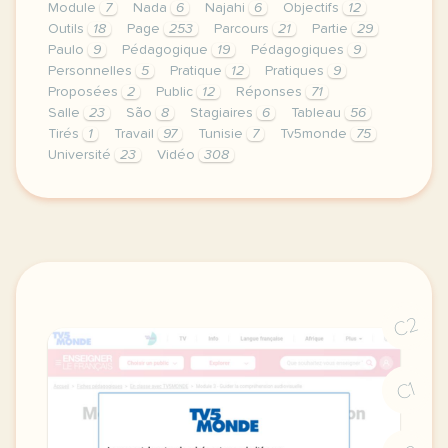
Module
7
Nada
6
Najahi
6
Objectifs
12
Outils
18
Page
253
Parcours
21
Partie
29
Paulo
9
Pédagogique
19
Pédagogiques
9
Personnelles
5
Pratique
12
Pratiques
9
Proposées
2
Public
12
Réponses
71
Salle
23
São
8
Stagiaires
6
Tableau
56
Tirés
1
Travail
97
Tunisie
7
Tv5monde
75
Université
23
Vidéo
308
le respect de votre vie privee est une priorite po
C2
C1