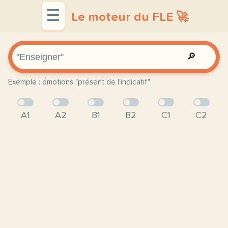
☰
Le moteur du FLE 🚀
🔎
Exemple : émotions "présent de l'indicatif"
A1
A2
B1
B2
C1
C2