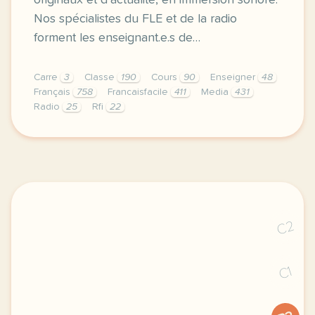
originaux et d’actualité, en immersion sonore.
Nos spécialistes du FLE et de la radio
forment les enseignant.e.s de…
Carre
3
Classe
190
Cours
90
Enseigner
48
Français
758
Francaisfacile
411
Media
431
Radio
25
Rfi
22
nos formations apprendre et enseigner avec la radio
C2
C1