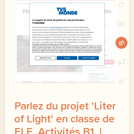
C1
B2
B1
A2
A1
Parlez du projet 'Liter
of Light' en classe de
FLE. Activités B1. |