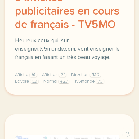
publicitaires en cours
de français - TV5MO
Heureux ceux qui, sur
enseigner.tv5monde.com, vont enseigner le
français en faisant un très beau voyage.
Affiche
16
Affiches
21
Direction
530
Eclydre
52
Normal
423
Tv5monde
75
didomi host didomi components button cursor pointer
C2