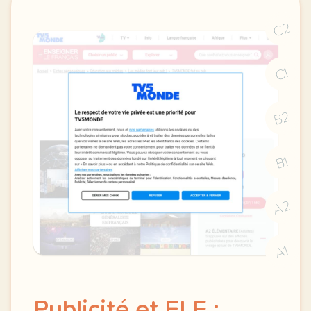
C2
C1
B2
B1
A2
A1
Publicité et FLE :