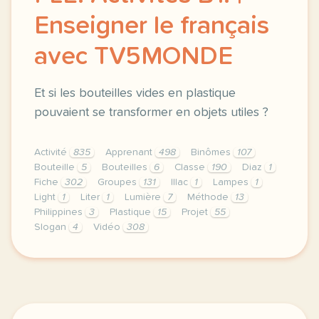
Enseigner le français
avec TV5MONDE
Et si les bouteilles vides en plastique
pouvaient se transformer en objets utiles ?
Activité
835
Apprenant
498
Binômes
107
Bouteille
5
Bouteilles
6
Classe
190
Diaz
1
Fiche
302
Groupes
131
Illac
1
Lampes
1
Light
1
Liter
1
Lumière
7
Méthode
13
Philippines
3
Plastique
15
Projet
55
Slogan
4
Vidéo
308
le respect de votre vie privee est une priorite po