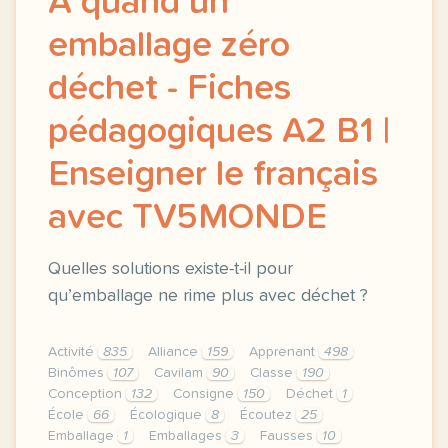
À quand un
emballage zéro
déchet - Fiches
pédagogiques A2 B1 |
Enseigner le français
avec TV5MONDE
Quelles solutions existe-t-il pour
qu’emballage ne rime plus avec déchet ?
Activité
835
Alliance
159
Apprenant
498
Binômes
107
Cavilam
90
Classe
190
Conception
132
Consigne
150
Déchet
1
École
66
Écologique
8
Écoutez
25
Emballage
1
Emballages
3
Fausses
10