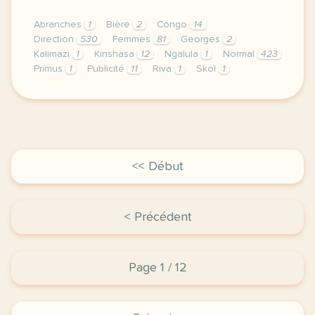
Abranches
1
Bière
2
Congo
14
Direction
530
Femmes
81
Georges
2
Kalimazi
1
Kinshasa
12
Ngalula
1
Normal
423
Primus
1
Publicité
11
Riva
1
Skol
1
didomi host didomi components button cursor pointer
<< Début
< Précédent
Page 1 / 12