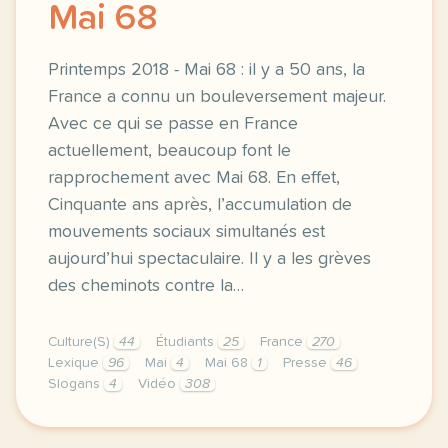
Mai 68
Printemps 2018 - Mai 68 : il y a 50 ans, la
France a connu un bouleversement majeur.
Avec ce qui se passe en France
actuellement, beaucoup font le
rapprochement avec Mai 68. En effet,
Cinquante ans après, l’accumulation de
mouvements sociaux simultanés est
aujourd’hui spectaculaire. Il y a les grèves
des cheminots contre la…
Culture(S)
44
Étudiants
25
France
270
Lexique
96
Mai
4
Mai 68
1
Presse
46
Slogans
4
Vidéo
308
printemps 2018 mai 68 il y a 50 ans la france a con