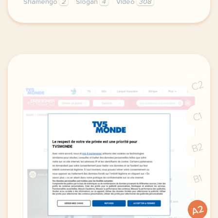
Shamengo
2
Slogan
4
Vidéo
308
le respect de votre vie privee est une priorite po
C2
C1
B2
B1
A2