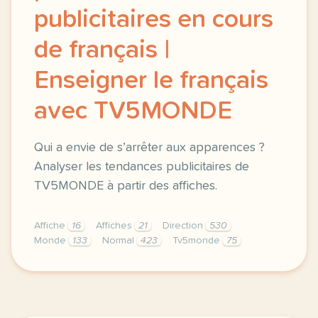
publicitaires en cours
de français |
Enseigner le français
avec TV5MONDE
Qui a envie de s’arrêter aux apparences ?
Analyser les tendances publicitaires de
TV5MONDE à partir des affiches.
Affiche
16
Affiches
21
Direction
530
Monde
133
Normal
423
Tv5monde
75
didomi host didomi components button cursor pointer