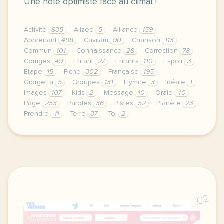
Une note optimiste face au climat !
Activité
835
Alizée
5
Alliance
159
Apprenant
498
Cavilam
90
Chanson
113
Commun
101
Connaissance
28
Correction
78
Corrigés
49
Enfant
27
Enfants
110
Espoir
3
Étape
15
Fiche
302
Française
195
Giorgetta
5
Groupes
131
Hymne
3
Idéale
1
Images
107
Kids
2
Message
10
Orale
40
Page
253
Paroles
36
Pistes
52
Planète
23
Prendre
41
Terre
37
Toi
2
le respect de votre vie privee est une priorite po
C2