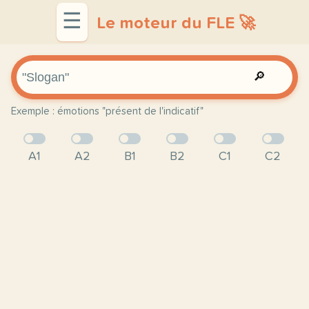
☰
Le moteur du FLE 🚀
🔎
Exemple : émotions "présent de l'indicatif"
A1
A2
B1
B2
C1
C2