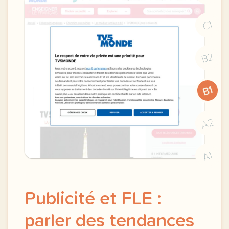
C1
B2
B1
A2
A1
Publicité et FLE :
parler des tendances