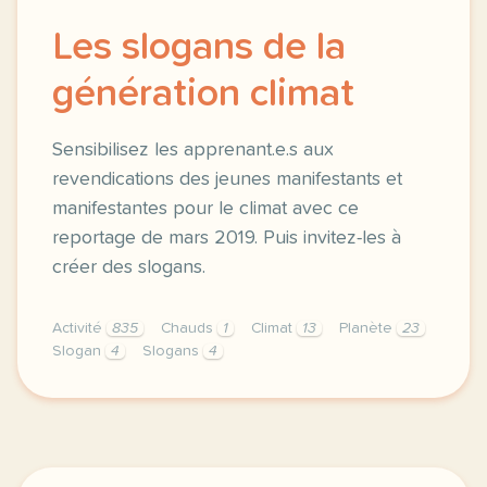
Les slogans de la
génération climat
Sensibilisez les apprenant.e.s aux
revendications des jeunes manifestants et
manifestantes pour le climat avec ce
reportage de mars 2019. Puis invitez-les à
créer des slogans.
Activité
835
Chauds
1
Climat
13
Planète
23
Slogan
4
Slogans
4
fiche pedagogique b2 les slogans de la generation c