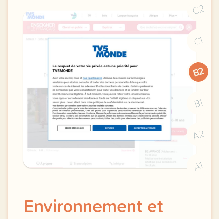
C2
C1
B2
B1
A2
A1
Environnement et