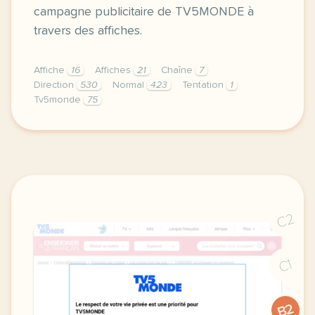
campagne publicitaire de TV5MONDE à
travers des affiches.
Affiche
16
Affiches
21
Chaîne
7
Direction
530
Normal
423
Tentation
1
Tv5monde
75
didomi host didomi components button cursor pointer
C2
C1
B2