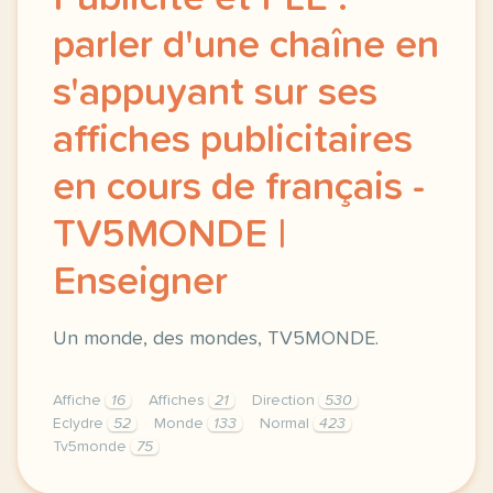
parler d'une chaîne en
s'appuyant sur ses
affiches publicitaires
en cours de français -
TV5MONDE |
Enseigner
Un monde, des mondes, TV5MONDE.
Affiche
16
Affiches
21
Direction
530
Eclydre
52
Monde
133
Normal
423
Tv5monde
75
didomi host didomi components button cursor pointer