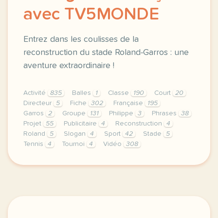
avec TV5MONDE
Entrez dans les coulisses de la
reconstruction du stade Roland-Garros : une
aventure extraordinaire !
Activité
835
Balles
1
Classe
190
Court
20
Directeur
5
Fiche
302
Française
195
Garros
2
Groupe
131
Philippe
3
Phrases
38
Projet
55
Publicitaire
4
Reconstruction
4
Roland
5
Slogan
4
Sport
42
Stade
5
Tennis
4
Tournoi
4
Vidéo
308
le respect de votre vie privee est une priorite pou