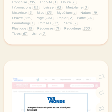
Française
195
Frigolite
1
Haute
6
Informations
113
Laisser
62
Marjolaine
3
Matériaux
3
Mise
173
Mycélium
1
Nature
19
Œuvre
186
Page
253
Papier
2
Partie
29
Permafungi
1
Phrases
38
Pierré
2
Plastique
15
Réponses
71
Reportage
200
Titres
67
Usine
7
continuer sans accepter le respect de votre vie pr
C2
C1
B2