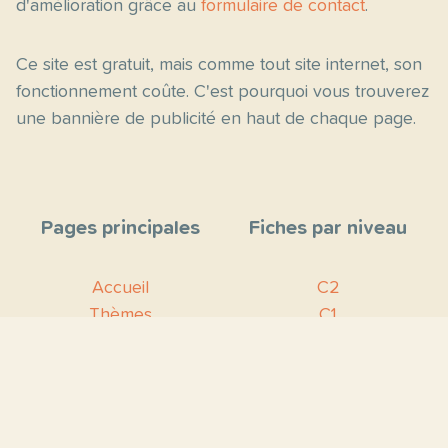
d'amélioration grâce au
formulaire de contact
.
Ce site est gratuit, mais comme tout site internet, son
fonctionnement coûte. C'est pourquoi vous trouverez
une bannière de publicité en haut de chaque page.
Pages principales
Fiches par niveau
Accueil
C2
Thèmes
C1
Blog
B2
Proposer un site
B1
Contact
A2
À propos
A1