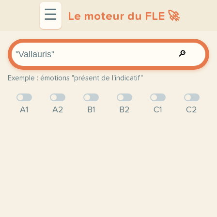
☰
Le moteur du FLE 🚀
🔎
Exemple : émotions "présent de l'indicatif"
A1
A2
B1
B2
C1
C2