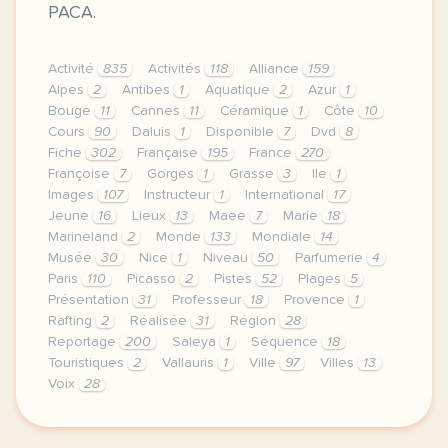
PACA.
Activité
835
Activités
118
Alliance
159
Alpes
2
Antibes
1
Aquatique
2
Azur
1
Bouge
11
Cannes
11
Céramique
1
Côte
10
Cours
90
Daluis
1
Disponible
7
Dvd
8
Fiche
302
Française
195
France
270
Françoise
7
Gorges
1
Grasse
3
Ile
1
Images
107
Instructeur
1
International
17
Jeune
16
Lieux
13
Maee
7
Marie
18
Marineland
2
Monde
133
Mondiale
14
Musée
30
Nice
1
Niveau
50
Parfumerie
4
Paris
110
Picasso
2
Pistes
52
Plages
5
Présentation
31
Professeur
18
Provence
1
Rafting
2
Réalisée
31
Région
28
Reportage
200
Saleya
1
Séquence
18
Touristiques
2
Vallauris
1
Ville
97
Villes
13
Voix
28
le respect de votre vie privee est une priorite p