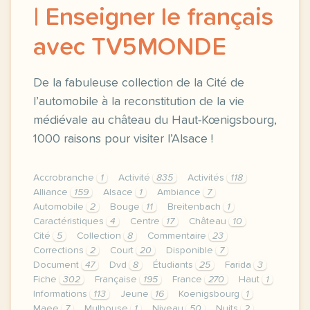
| Enseigner le français
avec TV5MONDE
De la fabuleuse collection de la Cité de
l’automobile à la reconstitution de la vie
médiévale au château du Haut-Kœnigsbourg,
1000 raisons pour visiter l’Alsace !
Accrobranche
1
Activité
835
Activités
118
Alliance
159
Alsace
1
Ambiance
7
Automobile
2
Bouge
11
Breitenbach
1
Caractéristiques
4
Centre
17
Château
10
Cité
5
Collection
8
Commentaire
23
Corrections
2
Court
20
Disponible
7
Document
47
Dvd
8
Étudiants
25
Farida
3
Fiche
302
Française
195
France
270
Haut
1
Informations
113
Jeune
16
Koenigsbourg
1
Maee
7
Mulhouse
1
Niveau
50
Nuits
2