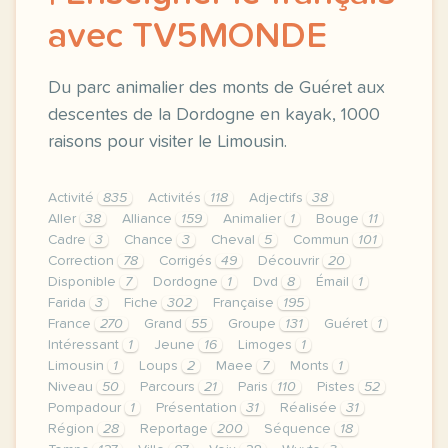
avec TV5MONDE
Du parc animalier des monts de Guéret aux
descentes de la Dordogne en kayak, 1000
raisons pour visiter le Limousin.
Activité
835
Activités
118
Adjectifs
38
Aller
38
Alliance
159
Animalier
1
Bouge
11
Cadre
3
Chance
3
Cheval
5
Commun
101
Correction
78
Corrigés
49
Découvrir
20
Disponible
7
Dordogne
1
Dvd
8
Émail
1
Farida
3
Fiche
302
Française
195
France
270
Grand
55
Groupe
131
Guéret
1
Intéressant
1
Jeune
16
Limoges
1
Limousin
1
Loups
2
Maee
7
Monts
1
Niveau
50
Parcours
21
Paris
110
Pistes
52
Pompadour
1
Présentation
31
Réalisée
31
Région
28
Reportage
200
Séquence
18