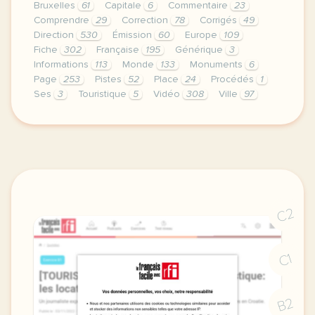
Bruxelles
61
Capitale
6
Commentaire
23
Comprendre
29
Correction
78
Corrigés
49
Direction
530
Émission
60
Europe
109
Fiche
302
Française
195
Générique
3
Informations
113
Monde
133
Monuments
6
Page
253
Pistes
52
Place
24
Procédés
1
Ses
3
Touristique
5
Vidéo
308
Ville
97
didomi host didomi components button cursor pointer
C2
C1
B2