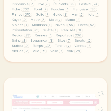
Disponible
7
Dvd
8
Étudiants
25
Festival
24
Fiche
302
Forêt
7
Foucher
1
Française
195
France
270
Golfe
1
Guide
8
Han
2
Îlots
1
Kayak
2
Maee
7
Malo
1
Mamo
1
Moines
1
Morbihan
1
Niveau
50
Pistes
52
Présentation
31
Quête
1
Réalisée
31
Région
28
Rennes
1
Reportage
200
Saint
18
Séquence
18
Sites
7
Sports
12
Surfeur
2
Temps
127
Torche
1
Vannes
1
Vieilles
2
Ville
97
Voile
1
Voix
28
le respect de votre vie privee est une priorite p
C2
C1