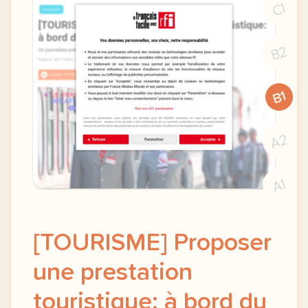
C1
B2
B1
A2
A1
[TOURISME] Proposer
une prestation
touristique: à bord du