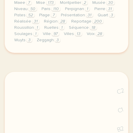
Maee
7
Mise
173
Montpellier
2
Musée
30
Niveau
50
Paris
110
Perpignan
1
Pierre
31
Pistes
52
Plage
7
Présentation
31
Quart
3
Réalisée
31
Région
28
Reportage
200
Roussillon
1
Ruelles
1
Séquence
18
Soulages
1
Ville
97
Villes
13
Voix
28
Wuyts
3
Zeggagh
3
le respect de votre vie privee est une priorite po
C2
C1
B2