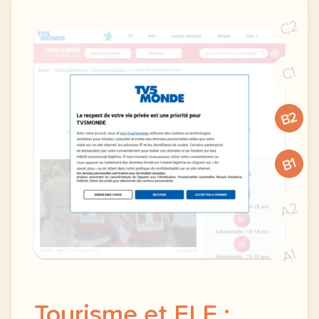
C2
C1
B2
B1
A2
A1
Tourisme et FLE :