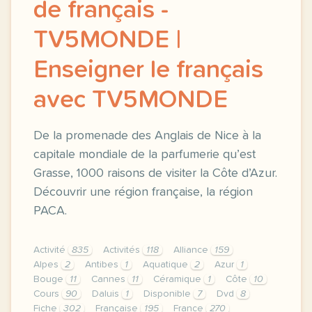
de français -
TV5MONDE |
Enseigner le français
avec TV5MONDE
De la promenade des Anglais de Nice à la
capitale mondiale de la parfumerie qu’est
Grasse, 1000 raisons de visiter la Côte d’Azur.
Découvrir une région française, la région
PACA.
Activité
835
Activités
118
Alliance
159
Alpes
2
Antibes
1
Aquatique
2
Azur
1
Bouge
11
Cannes
11
Céramique
1
Côte
10
Cours
90
Daluis
1
Disponible
7
Dvd
8
Fiche
302
Française
195
France
270