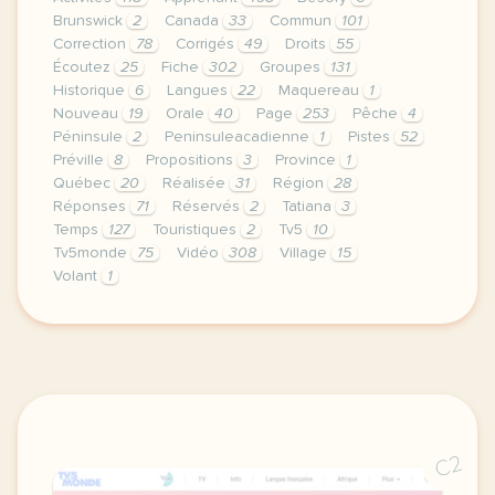
Brunswick
2
Canada
33
Commun
101
Correction
78
Corrigés
49
Droits
55
Écoutez
25
Fiche
302
Groupes
131
Historique
6
Langues
22
Maquereau
1
Nouveau
19
Orale
40
Page
253
Pêche
4
Péninsule
2
Peninsuleacadienne
1
Pistes
52
Préville
8
Propositions
3
Province
1
Québec
20
Réalisée
31
Région
28
Réponses
71
Réservés
2
Tatiana
3
Temps
127
Touristiques
2
Tv5
10
Tv5monde
75
Vidéo
308
Village
15
Volant
1
le respect de votre vie privee est une priorite p
C2