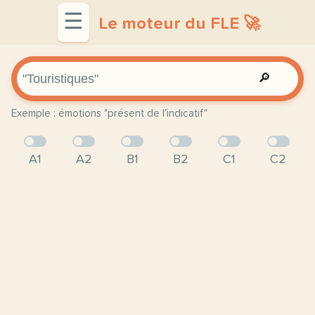
☰
Le moteur du FLE 🚀
🔎
Exemple : émotions "présent de l'indicatif"
A1
A2
B1
B2
C1
C2