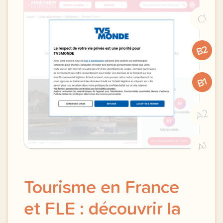
C1
B2
B1
A2
A1
Tourisme en France
et FLE : découvrir la