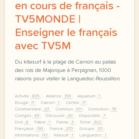
en cours de français -
TV5MONDE |
Enseigner le français
avec TV5M
Du kitesurf à la plage de Carnon au palais
des rois de Majorque à Perpignan, 1000
raisons pour visiter le Languedoc-Roussillon.
Activité
835
Alliance
159
Aquarium
1
Bouge
11
Carnon
1
Centre
17
Commentaire
23
Commun
101
Correction
78
Corrigés
49
Découvrir
20
Disponible
7
Dvd
8
Fabre
1
Farida
3
Fiche
302
Française
195
France
270
Groupe
131
Informations
113
Kitesurf
1
Languedoc
1