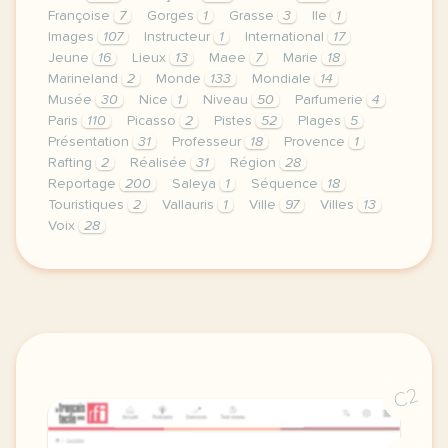
Françoise
7
Gorges
1
Grasse
3
Ile
1
Images
107
Instructeur
1
International
17
Jeune
16
Lieux
13
Maee
7
Marie
18
Marineland
2
Monde
133
Mondiale
14
Musée
30
Nice
1
Niveau
50
Parfumerie
4
Paris
110
Picasso
2
Pistes
52
Plages
5
Présentation
31
Professeur
18
Provence
1
Rafting
2
Réalisée
31
Région
28
Reportage
200
Saleya
1
Séquence
18
Touristiques
2
Vallauris
1
Ville
97
Villes
13
Voix
28
le respect de votre vie privee est une priorite p
C2