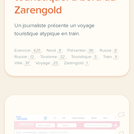
Zarengold
Un journaliste présente un voyage
touristique atypique en train.
Exercice
425
Nord
8
Présenter
96
Russe
8
Russie
12
Tourisme
32
Touristique
5
Train
9
Ville
97
Voyage
25
Zarengold
1
exercice b1 tourisme proposer une prestation touris
C2
C1