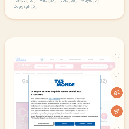
Temps
127
Ville
97
Voix
28
Wuyts
3
Zeggagh
3
le respect de votre vie privee est une priorite po
C2
C1
B2
B1