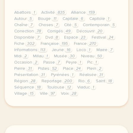
Abattoirs
1
Activité
835
Alliance
159
Autour
5
Bouge
11
Capitale
6
Capitole
1
Chaîne
7
Choses
7
Cité
5
Contemporain
5
Correction
78
Corrigés
49
Découvrir
20
Disponible
7
Dvd
8
Espace
23
Festival
24
Fiche
302
Française
195
France
270
Informations
113
Jeune
16
Loco
1
Maee
7
Midi
2
Millau
1
Musée
30
Niveau
50
Occasion
2
Passe
7
Peyre
1
Pic
1
Pierre
31
Pistes
52
Place
24
Plein
2
Présentation
31
Pyrénées
1
Réalisée
31
Région
28
Reportage
200
Rio
6
Saint
18
Séquence
18
Toulouse
12
Viaduc
1
Village
15
Ville
97
Voix
28
le respect de votre vie privee est une priorite p