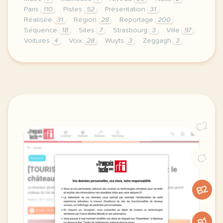
Paris
110
Pistes
52
Présentation
31
Réalisée
31
Région
28
Reportage
200
Séquence
18
Sites
7
Strasbourg
3
Ville
97
Voitures
4
Voix
28
Wuyts
3
Zeggagh
3
le respect de votre vie privee est une priorite po
C2
C1
B2
B1