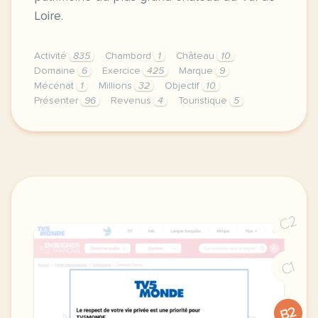
Loire.
Activité
835
Chambord
1
Château
10
Domaine
6
Exercice
425
Marque
9
Mécénat
1
Millions
32
Objectif
10
Présenter
96
Revenus
4
Touristique
5
exercice b1 tourisme presenter un site touristique 
C2
C1
B2