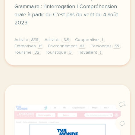
Grammaire : l’interrogation | Compréhension
orale à partir du C’est pas du vent du 4 août
2023.
Activité
835
Activités
118
Coopérative
1
Entreprises
11
Environnement
43
Personnes
55
Tourisme
32
Touristique
5
Travaillent
1
exercice a2 tourisme presenter une offre de tourism
C2
C1