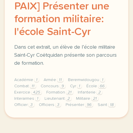
PAIX] Présenter une
formation militaire:
l'école Saint-Cyr
Dans cet extrait, un élève de l’école militaire
Saint-Cyr Coëtquidan présente son parcours
de formation.
Académie
1
Armée
11
Beremwidougou
1
Combat
11
Concours
9
Cyr
1
École
66
Exercice
425
Formation
21
Infanterie
2
Interarmes
1
Lieutenant
2
Militaire
21
Officier
3
Officiers
3
Présenter
96
Saint
18
exercice b1 militaire maintien de la paix presenter 