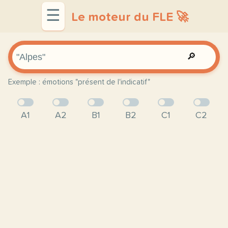
☰
Le moteur du FLE 🚀
🔎
Exemple : émotions "présent de l'indicatif"
A1
A2
B1
B2
C1
C2