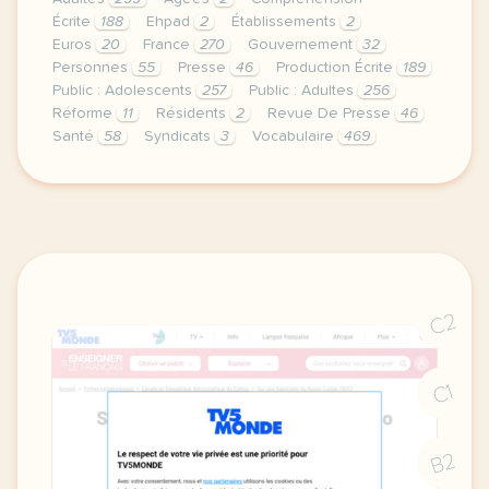
Écrite
188
Ehpad
2
Établissements
2
Euros
20
France
270
Gouvernement
32
Personnes
55
Presse
46
Production Écrite
189
Public : Adolescents
257
Public : Adultes
256
Réforme
11
Résidents
2
Revue De Presse
46
Santé
58
Syndicats
3
Vocabulaire
469
ces deux articles de presse proposent un bilan sur
C2
C1
B2