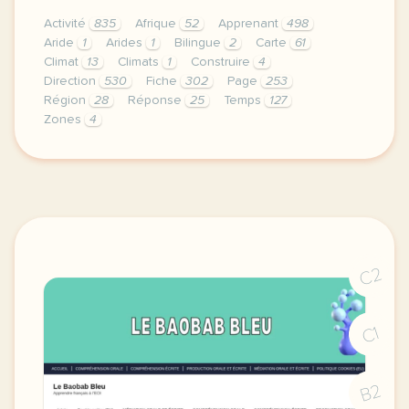
Activité
835
Afrique
52
Apprenant
498
Aride
1
Arides
1
Bilingue
2
Carte
61
Climat
13
Climats
1
Construire
4
Direction
530
Fiche
302
Page
253
Région
28
Réponse
25
Temps
127
Zones
4
didomi host didomi components button cursor pointer
C2
C1
B2