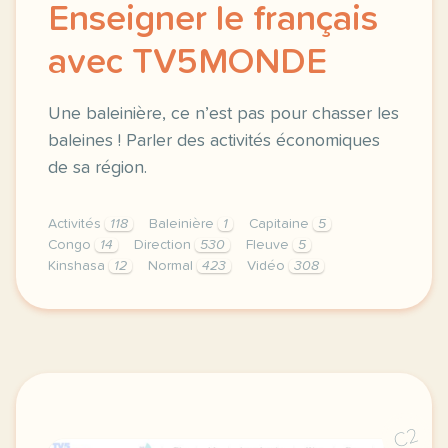
Enseigner le français
avec TV5MONDE
Une baleinière, ce n’est pas pour chasser les
baleines ! Parler des activités économiques
de sa région.
Activités
118
Baleinière
1
Capitaine
5
Congo
14
Direction
530
Fleuve
5
Kinshasa
12
Normal
423
Vidéo
308
didomi host didomi components button cursor pointer
C2