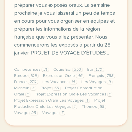
préparer vous exposés oraux. La semaine
prochaine je vous laisserai un peu de temps
en cours pour vous organiser en équipes et
préparer les informations de la région
française que vous allez présenter. Nous
commencerons les exposés à partir du 28
janvier. PROJET DE VOYAGE D’ÉTUDES…
Compétences
31
Cours Eoi
353
Eoi
130
Europe
109
Expression Orale
46
Français
758
France
270
Les Vacances
14
Les Voyages
9
Michelin
3
Projet
55
Projet Coproduction
Orale
1
Projet Expression Orale Les Vacances
1
Projet Expression Orale Les Voyages
1
Projet
Production Orale Les Voyages
1
Thèmes
59
Voyage
25
Voyages
7
image pixabay comje vous laisse ici le projet de va