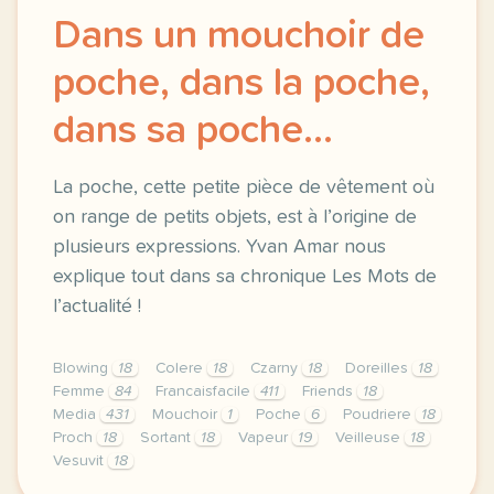
Dans un mouchoir de
poche, dans la poche,
dans sa poche...
La poche, cette petite pièce de vêtement où
on range de petits objets, est à l’origine de
plusieurs expressions. Yvan Amar nous
explique tout dans sa chronique Les Mots de
l’actualité !
Blowing
18
Colere
18
Czarny
18
Doreilles
18
Femme
84
Francaisfacile
411
Friends
18
Media
431
Mouchoir
1
Poche
6
Poudriere
18
Proch
18
Sortant
18
Vapeur
19
Veilleuse
18
Vesuvit
18
exercice b1 dans un mouchoir de poche dans la poche