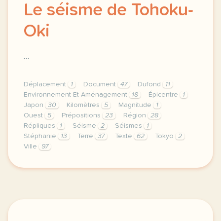
Le séisme de Tohoku-
Oki
…
Déplacement
1
Document
47
Dufond
11
Environnement Et Aménagement
18
Épicentre
1
Japon
30
Kilomètres
5
Magnitude
1
Ouest
5
Prépositions
23
Région
28
Répliques
1
Séisme
2
Séismes
1
Stéphanie
13
Terre
37
Texte
62
Tokyo
2
Ville
97
theme environnement et amenagement duree 180 minute