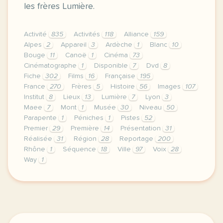
les frères Lumière.
Activité
835
Activités
118
Alliance
159
Alpes
2
Appareil
3
Ardèche
1
Blanc
10
Bouge
11
Canoë
1
Cinéma
73
Cinématographe
1
Disponible
7
Dvd
8
Fiche
302
Films
16
Française
195
France
270
Frères
5
Histoire
56
Images
107
Institut
8
Lieux
13
Lumière
7
Lyon
3
Maee
7
Mont
1
Musée
30
Niveau
50
Parapente
1
Péniches
1
Pistes
52
Premier
29
Première
14
Présentation
31
Réalisée
31
Région
28
Reportage
200
Rhône
1
Séquence
18
Ville
97
Voix
28
Way
1
le respect de votre vie privee est une priorite p