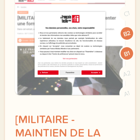
C1
B2
B1
A2
A1
[MILITAIRE -
MAINTIEN DE LA