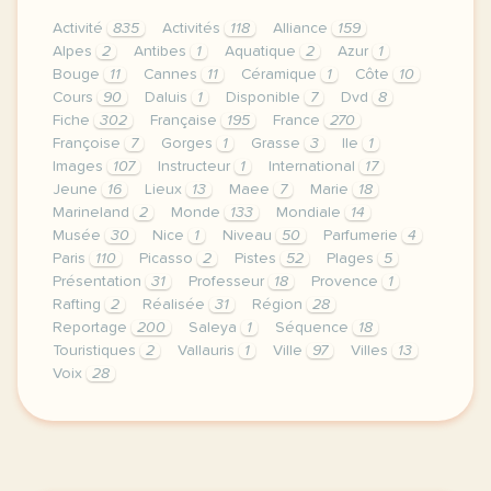
Activité
835
Activités
118
Alliance
159
Alpes
2
Antibes
1
Aquatique
2
Azur
1
Bouge
11
Cannes
11
Céramique
1
Côte
10
Cours
90
Daluis
1
Disponible
7
Dvd
8
Fiche
302
Française
195
France
270
Françoise
7
Gorges
1
Grasse
3
Ile
1
Images
107
Instructeur
1
International
17
Jeune
16
Lieux
13
Maee
7
Marie
18
Marineland
2
Monde
133
Mondiale
14
Musée
30
Nice
1
Niveau
50
Parfumerie
4
Paris
110
Picasso
2
Pistes
52
Plages
5
Présentation
31
Professeur
18
Provence
1
Rafting
2
Réalisée
31
Région
28
Reportage
200
Saleya
1
Séquence
18
Touristiques
2
Vallauris
1
Ville
97
Villes
13
Voix
28
le respect de votre vie privee est une priorite p