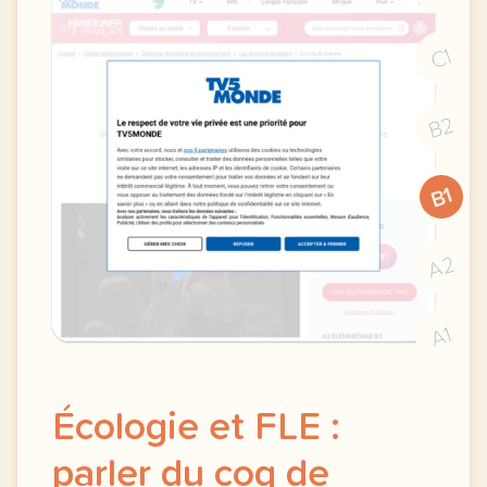
C1
B2
B1
A2
A1
Écologie et FLE :
parler du coq de