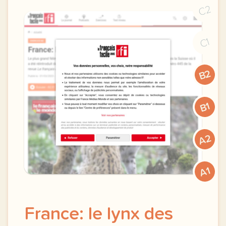
C2
C1
B2
B1
A2
A1
France: le lynx des