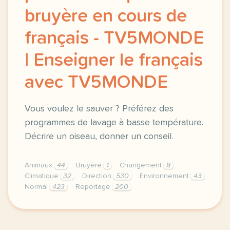
bruyère en cours de
français - TV5MONDE
| Enseigner le français
avec TV5MONDE
Vous voulez le sauver ? Préférez des
programmes de lavage à basse température.
Décrire un oiseau, donner un conseil.
Animaux
44
Bruyère
1
Changement
8
Climatique
32
Direction
530
Environnement
43
Normal
423
Reportage
200
didomi host didomi components button cursor pointer