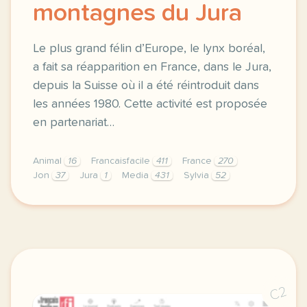
montagnes du Jura
Le plus grand félin d’Europe, le lynx boréal,
a fait sa réapparition en France, dans le Jura,
depuis la Suisse où il a été réintroduit dans
les années 1980. Cette activité est proposée
en partenariat…
Animal
16
Francaisfacile
411
France
270
Jon
37
Jura
1
Media
431
Sylvia
52
exercice b2 france le lynx des montagnes du jura le
C2