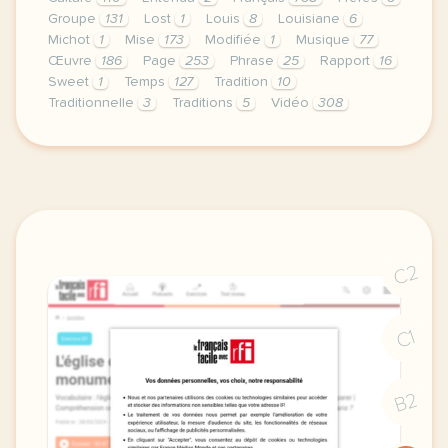
Groupe
131
Lost
1
Louis
8
Louisiane
6
Michot
1
Mise
173
Modifiée
1
Musique
77
Œuvre
186
Page
253
Phrase
25
Rapport
16
Sweet
1
Temps
127
Tradition
10
Traditionnelle
3
Traditions
5
Vidéo
308
continuer sans accepter le respect de votre vie pri
C2
C1
B2