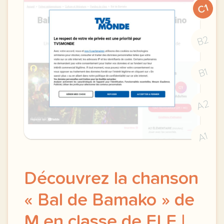
C1
B2
B1
A2
A1
Découvrez la chanson
« Bal de Bamako » de
M en classe de FLE |