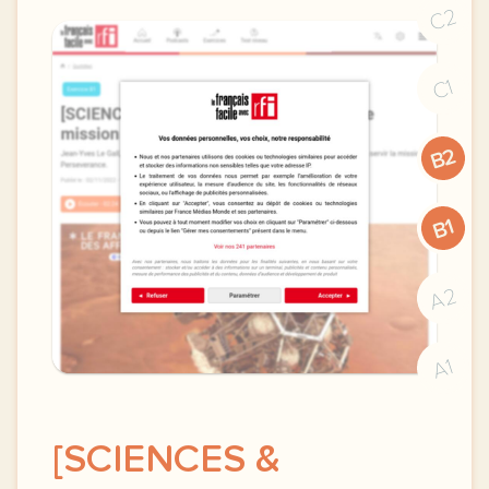
C2
C1
B2
B1
A2
A1
[SCIENCES &