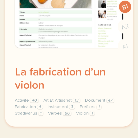
B1
A2
A1
La fabrication d’un
violon
Activite
40
Art Et Artisanat
13
Document
47
Fabrication
4
Instrument
3
Préfixes
1
Stradivarius
1
Verbes
86
Violon
1
theme art et artisanat duree 120 minutes 2 h niveau