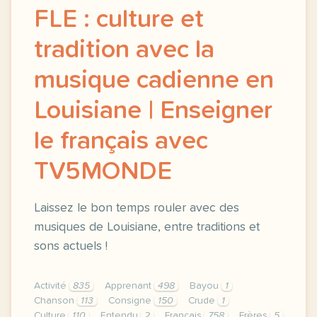
FLE : culture et
tradition avec la
musique cadienne en
Louisiane | Enseigner
le français avec
TV5MONDE
Laissez le bon temps rouler avec des
musiques de Louisiane, entre traditions et
sons actuels !
Activité
835
Apprenant
498
Bayou
1
Chanson
113
Consigne
150
Crude
1
Culture
110
Entendu
2
Français
758
Frères
5