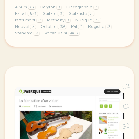
Album
19
Baryton
1
Discographie
1
Extrait
153
Guitare
3
Guitariste
2
Instrument
3
Metheny
1
Musique
77
Nouvel
7
Octobre
39
Pat
1
Registre
2
Standard
2
Vocabulaire
469
exercice b2 jazz pat metheny sort un nouvel album v
C2
C1
B2