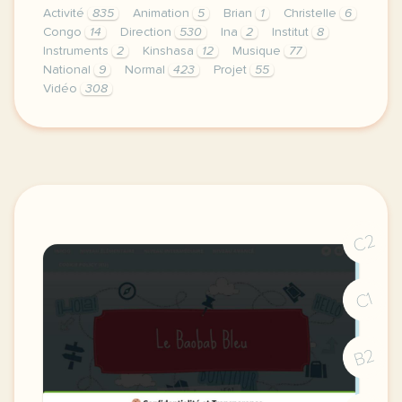
Activité
835
Animation
5
Brian
1
Christelle
6
Congo
14
Direction
530
Ina
2
Institut
8
Instruments
2
Kinshasa
12
Musique
77
National
9
Normal
423
Projet
55
Vidéo
308
didomi host didomi components button cursor pointer
C2
C1
B2