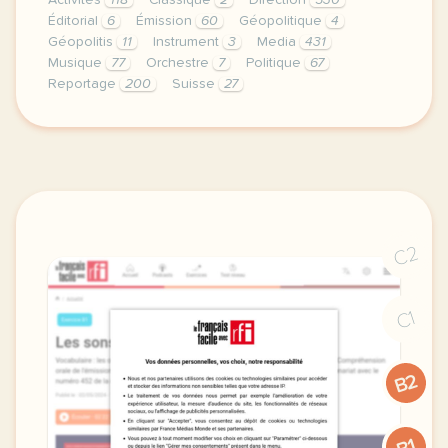
Activités
118
Classique
2
Direction
530
Éditorial
6
Émission
60
Géopolitique
4
Géopolitis
11
Instrument
3
Media
431
Musique
77
Orchestre
7
Politique
67
Reportage
200
Suisse
27
didomi host didomi components button cursor pointer
C2
C1
B2
B1