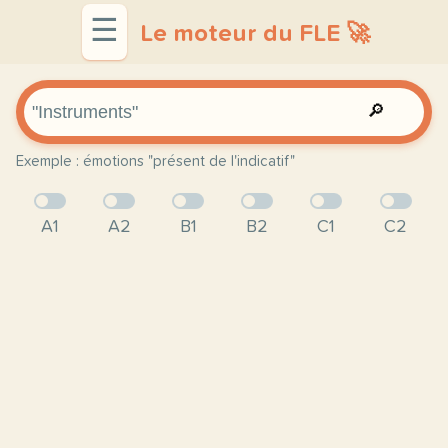
☰
Le moteur du FLE 🚀
🔎
Exemple : émotions "présent de l'indicatif"
A1
A2
B1
B2
C1
C2