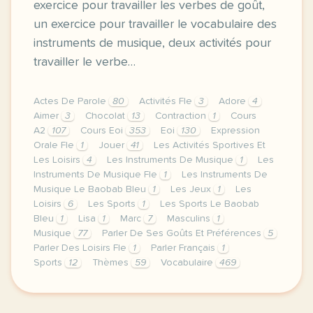
exercice pour travailler les verbes de goût,
un exercice pour travailler le vocabulaire des
instruments de musique, deux activités pour
travailler le verbe…
Actes De Parole
80
Activités Fle
3
Adore
4
Aimer
3
Chocolat
13
Contraction
1
Cours
A2
107
Cours Eoi
353
Eoi
130
Expression
Orale Fle
1
Jouer
41
Les Activités Sportives Et
Les Loisirs
4
Les Instruments De Musique
1
Les
Instruments De Musique Fle
1
Les Instruments De
Musique Le Baobab Bleu
1
Les Jeux
1
Les
Loisirs
6
Les Sports
1
Les Sports Le Baobab
Bleu
1
Lisa
1
Marc
7
Masculins
1
Musique
77
Parler De Ses Goûts Et Préférences
5
Parler Des Loisirs Fle
1
Parler Français
1
Sports
12
Thèmes
59
Vocabulaire
469
image pixabay comje vous propose aujourd hui des ac