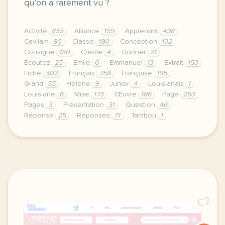
qu’on a rarement vu ?
Activité
835
Alliance
159
Apprenant
498
Cavilam
90
Classe
190
Conception
132
Consigne
150
Créole
4
Donner
21
Écoutez
25
Emile
6
Emmanuel
13
Extrait
153
Fiche
302
Français
758
Française
195
Grand
55
Hélène
9
Junior
4
Louisianais
1
Louisiane
6
Mise
173
Œuvre
186
Page
253
Pages
3
Présentation
31
Question
46
Réponse
25
Réponses
71
Tambou
1
le respect de votre vie privee est une priorite pou
C2