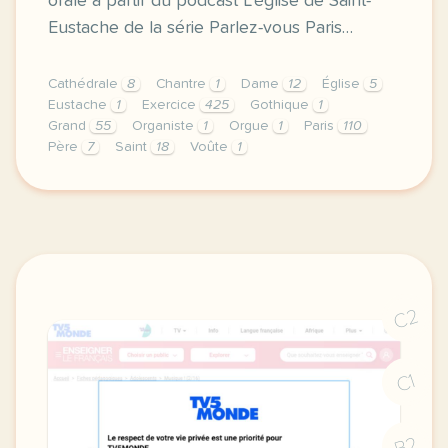
orale à partir du podcast L’église de Saint-
Eustache de la série Parlez-vous Paris…
Cathédrale
8
Chantre
1
Dame
12
Église
5
Eustache
1
Exercice
425
Gothique
1
Grand
55
Organiste
1
Orgue
1
Paris
110
Père
7
Saint
18
Voûte
1
exercice b1 l eglise de saint eustache comparer des
C2
C1
B2