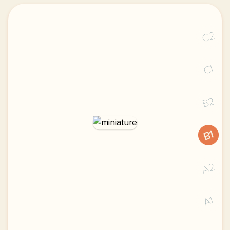
C2
C1
B2
B1
A2
A1