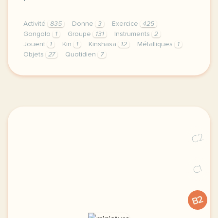
Activité
835
Donne
3
Exercice
425
Gongolo
1
Groupe
131
Instruments
2
Jouent
1
Kin
1
Kinshasa
12
Métalliques
1
Objets
27
Quotidien
7
exercice b1 les sons de kinshasa avec kin gongolo v
C2
C1
B2