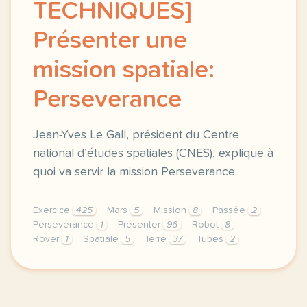
TECHNIQUES]
Présenter une
mission spatiale:
Perseverance
Jean-Yves Le Gall, président du Centre
national d’études spatiales (CNES), explique à
quoi va servir la mission Perseverance.
Exercice
425
Mars
5
Mission
8
Passée
2
Perseverance
1
Présenter
96
Robot
8
Rover
1
Spatiale
5
Terre
37
Tubes
2
exercice b1 sciences techniques presenter une missi