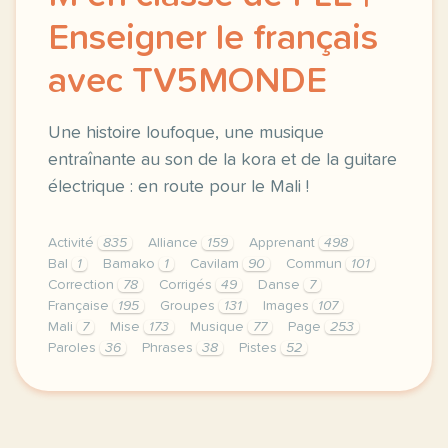
Enseigner le français
avec TV5MONDE
Une histoire loufoque, une musique
entraînante au son de la kora et de la guitare
électrique : en route pour le Mali !
Activité
835
Alliance
159
Apprenant
498
Bal
1
Bamako
1
Cavilam
90
Commun
101
Correction
78
Corrigés
49
Danse
7
Française
195
Groupes
131
Images
107
Mali
7
Mise
173
Musique
77
Page
253
Paroles
36
Phrases
38
Pistes
52
le respect de votre vie privee est une priorite po