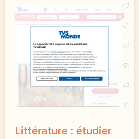
C2
C1
B2
B1
A2
A1
Littérature : étudier