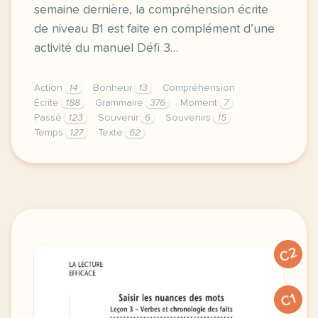
semaine dernière, la compréhension écrite
de niveau B1 est faite en complément d’une
activité du manuel Défi 3…
Action
14
Bonheur
13
Compréhension
Écrite
188
Grammaire
376
Moment
7
Passé
123
Souvenir
6
Souvenirs
15
Temps
127
Texte
62
deux activites a partir d extraits du roman petit p
C2
C1