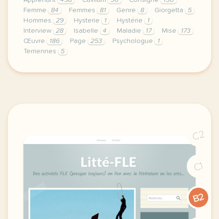
Apprenant
498
Cavilam
90
Consigne
150
Femme
84
Femmes
81
Genre
8
Giorgetta
5
Hommes
29
Hysterie
1
Hystérie
1
Interview
28
Isabelle
4
Maladie
17
Mise
173
Œuvre
186
Page
253
Psychologue
1
Terriennes
5
le respect de votre vie privee est une priorite pou
C2
C1
B2