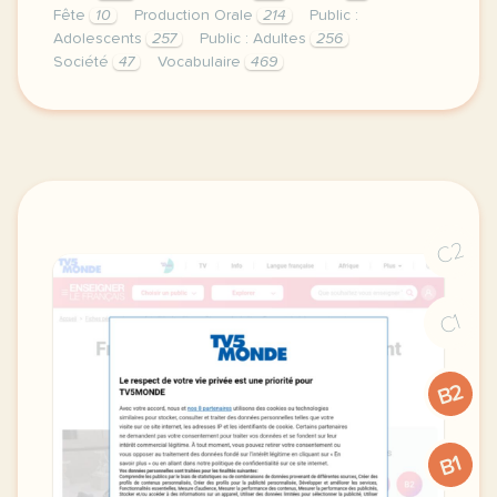
Fête
10
Production Orale
214
Public :
Adolescents
257
Public : Adultes
256
Société
47
Vocabulaire
469
duree 1 heure niveau c1 c2 public adolescents et adu
C2
C1
B2
B1