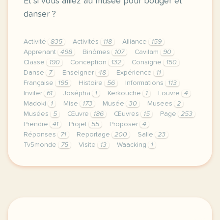
Et si vous alliez au musée pour bouger et
danser ?
Activité
835
Activités
118
Alliance
159
Apprenant
498
Binômes
107
Cavilam
90
Classe
190
Conception
132
Consigne
150
Danse
7
Enseigner
48
Expérience
11
Française
195
Histoire
56
Informations
113
Inviter
61
Josépha
1
Kerkouche
1
Louvre
4
Madoki
1
Mise
173
Musée
30
Musees
2
Musées
5
Œuvre
186
Œuvres
15
Page
253
Prendre
41
Projet
55
Proposer
4
Réponses
71
Reportage
200
Salle
23
Tv5monde
75
Visite
13
Waacking
1
le respect de votre vie privee est une priorite po