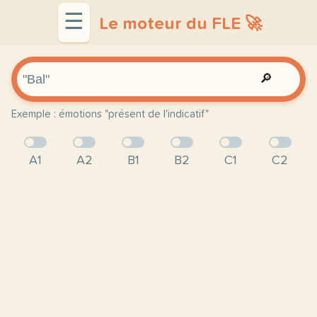
☰
Le moteur du FLE 🚀
🔎
Exemple : émotions "présent de l'indicatif"
A1
A2
B1
B2
C1
C2