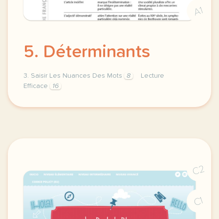
A1
5. Déterminants
3. Saisir Les Nuances Des Mots
8
Lecture
Efficace
16
saisir les nuances des mots la lecture lecon 5 deter
C2
C1