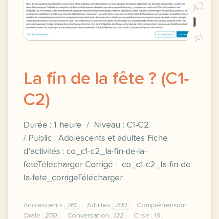
A2
A1
La fin de la fête ? (C1-
C2)
Durée : 1 heure / Niveau : C1-C2
/ Public : Adolescents et adultes Fiche
d’activités : co_c1-c2_la-fin-de-la-
feteTélécharger Corrigé : co_c1-c2_la-fin-de-
la-fete_corrigeTélécharger
Adolescents
261
Adultes
299
Compréhension
Orale
250
Conversation
122
Crise
19