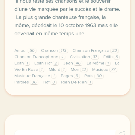
il nous reste ses chansons et le souvenir
d’une vie marquée par le succès et le drame.
La plus grande chanteuse française, la
môme, décédait le 10 octobre 1963 mais elle
devenait en même temps une…
Amour
50
Chanson
113
Chanson Française
32
Chanson Francophone
4
Civilisation
37
Édith
6
Edith
1
Edith Piaf
2
Jean
46
La Môme
1
La
Vie En Rose
1
Milord
1
Mon
13
Musique
77
Musique Française
1
Pages
3
Paris
110
Paroles
36
Piaf
3
Rien De Rien
1
image http www escuchar musica espagnola comun jour
C2