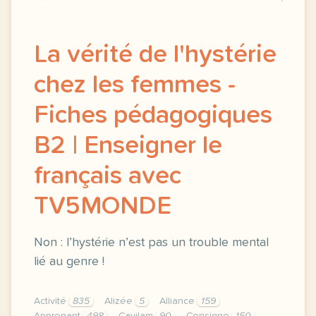
La vérité de l'hystérie
chez les femmes -
Fiches pédagogiques
B2 | Enseigner le
français avec
TV5MONDE
Non : l’hystérie n’est pas un trouble mental
lié au genre !
Activité
835
Alizée
5
Alliance
159