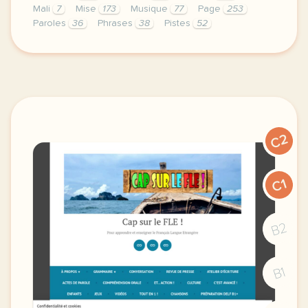
Mali
7
Mise
173
Musique
77
Page
253
Paroles
36
Phrases
38
Pistes
52
le respect de votre vie privee est une priorite po
C2
C1
B2
B1