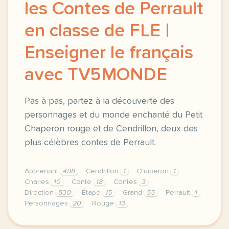
les Contes de Perrault
en classe de FLE |
Enseigner le français
avec TV5MONDE
Pas à pas, partez à la découverte des
personnages et du monde enchanté du Petit
Chaperon rouge et de Cendrillon, deux des
plus célèbres contes de Perrault.
Apprenant
498
Cendrillon
1
Chaperon
1
Charles
10
Conte
18
Contes
3
Direction
530
Étape
15
Grand
55
Perrault
1
Personnages
20
Rouge
13
didomi host didomi components button cursor pointer