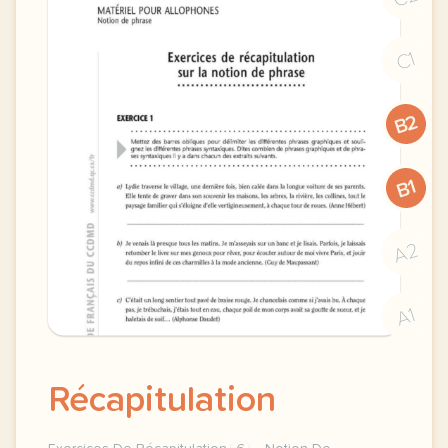
C1
B2
B1
A2
A1
Récapitulation