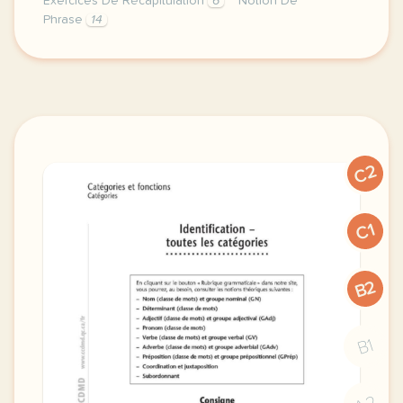
Exercices De Récapitulation
6
Notion De
Phrase
14
notion de phrase materiel pour allophones exercices 
C2
C1
B2
B1