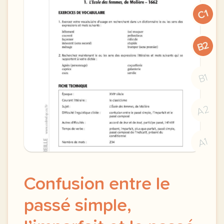
C1
B2
B1
A2
A1
Confusion entre le
passé simple,