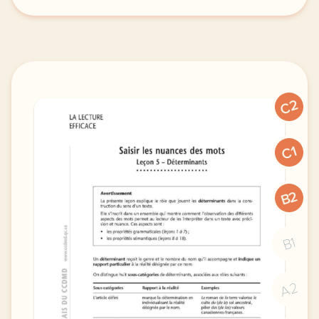
saisir les nuances des mots la lecture lecon 3 verbe
C2
C1
B2
B1
A2