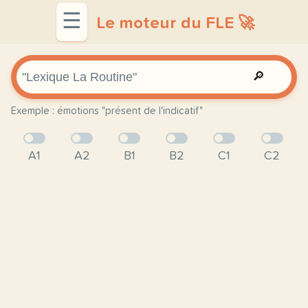
☰
Le moteur du FLE 🚀
🔎
Exemple : émotions "présent de l'indicatif"
A1
A2
B1
B2
C1
C2