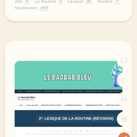
2nb
14
La Routine
9
Lexique
96
Routine
11
Vocabulaire
469
image http www reussitepersonnelle comcette premier
C2
C1
B2
B1