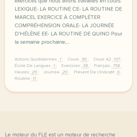
exercices que nous avons travaillés en cours:
LEXIQUE- LA ROUTINE CE- LA ROUTINE DE
MARCEL EXERCICE À COMPLÉTER
COMPRÉHENSION ORALE- LA JOURNÉE
D’HÉLÈNE EE- LA ROUTINE DE QUINO Pour
la semaine prochaine,…
Actions Quotidiennes
1
Cours
90
Cours A2
107
École De Langues
1
Exercices
38
Français
758
Heures
29
Journée
20
Présent De L'Indicatif
6
Routine
11
image http www studyblue comcette semaine de cours n
Le moteur du FLE est un moteur de recherche