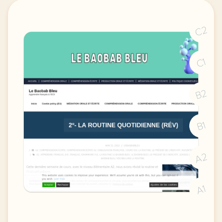
C2
C1
B2
B1
A2
A1