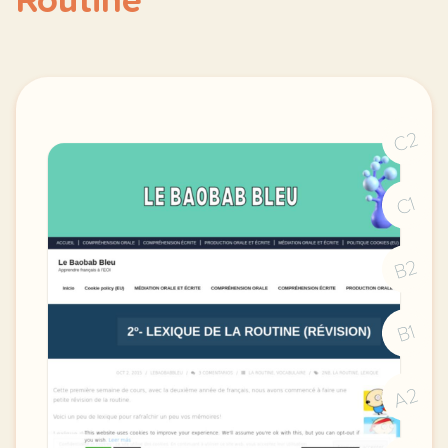
Routine
C2
C1
B2
B1
A2