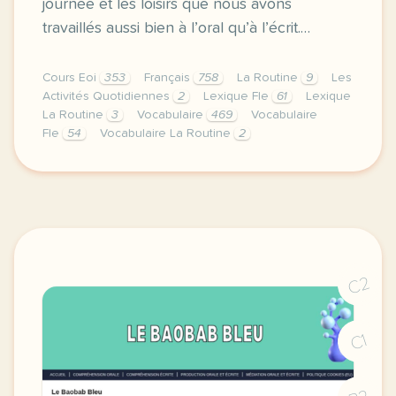
journée et les loisirs que nous avons
travaillés aussi bien à l’oral qu’à l’écrit.…
Cours Eoi
353
Français
758
La Routine
9
Les
Activités Quotidiennes
2
Lexique Fle
61
Lexique
La Routine
3
Vocabulaire
469
Vocabulaire
Fle
54
Vocabulaire La Routine
2
image jerevise comcette premiere semaine de cours av
C2
C1