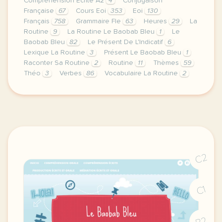
Compréhension Écrite A2
4
Conjugaison
Française
67
Cours Eoi
353
Eoi
130
Français
758
Grammaire Fle
63
Heures
29
La
Routine
9
La Routine Le Baobab Bleu
1
Le
Baobab Bleu
82
Le Présent De L'Indicatif
6
Lexique La Routine
3
Présent Le Baobab Bleu
1
Raconter Sa Routine
2
Routine
11
Thèmes
59
Théo
3
Verbes
86
Vocabulaire La Routine
2
image pixabay comcette derniere semaine de cours ave
C2
C1
B2