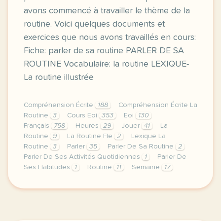
avons commencé à travailler le thème de la
routine. Voici quelques documents et
exercices que nous avons travaillés en cours:
Fiche: parler de sa routine PARLER DE SA
ROUTINE Vocabulaire: la routine LEXIQUE-
La routine illustrée
Compréhension Écrite
188
Compréhension Écrite La
Routine
3
Cours Eoi
353
Eoi
130
Français
758
Heures
29
Jouer
41
La
Routine
9
La Routine Fle
2
Lexique La
Routine
3
Parler
35
Parler De Sa Routine
2
Parler De Ses Activités Quotidiennes
1
Parler De
Ses Habitudes
1
Routine
11
Semaine
17
image pixabay comcette derniere semaine de cours ave