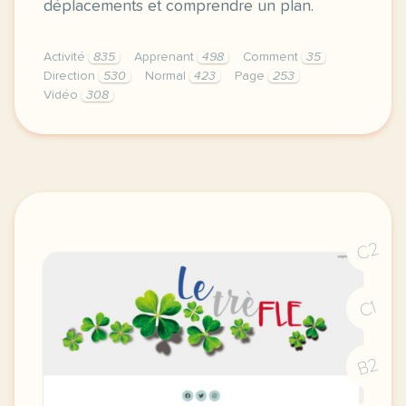
déplacements et comprendre un plan.
Activité
835
Apprenant
498
Comment
35
Direction
530
Normal
423
Page
253
Vidéo
308
didomi host didomi components button cursor pointer
C2
C1
B2