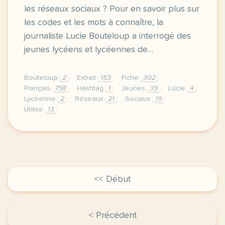
les réseaux sociaux ? Pour en savoir plus sur
les codes et les mots à connaître, la
journaliste Lucie Bouteloup a interrogé des
jeunes lycéens et lycéennes de…
Bouteloup
2
Extrait
153
Fiche
302
Français
758
Hashtag
1
Jeunes
39
Lucie
4
Lycéenne
2
Réseaux
21
Sociaux
19
Utilise
13
fiche a2 les jeunes et les mots des reseaux parler 
<< Début
< Précédent