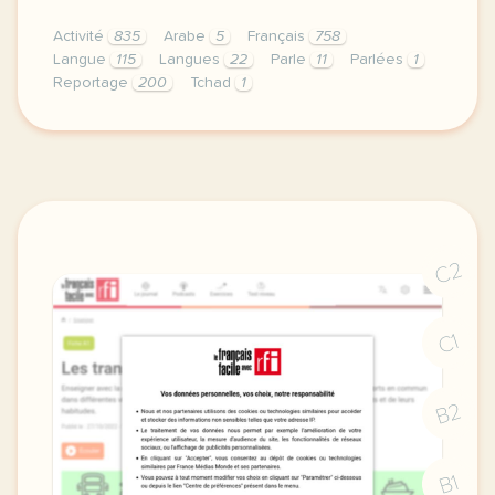
Activité
835
Arabe
5
Français
758
Langue
115
Langues
22
Parle
11
Parlées
1
Reportage
200
Tchad
1
fiche b2 le plurilinguisme au tchad parler de ses h
C2
C1
B2
B1