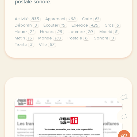
postale sonore.
Activité
835
Apprenant
498
Carte
61
Déborah
3
Écouter
15
Exercice
425
Gros
6
Heure
21
Heures
29
Journée
20
Madrid
5
Matin
15
Monde
133
Postale
6
Sonore
9
Trente
3
Ville
97
fiche a1 les heures de la journee dire l heure et d
C2
C1
B2