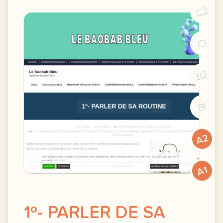
C2
C1
B2
B1
A2
A1
1º- PARLER DE SA