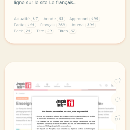
ligne sur le site Le français…
Actualité
117
Année
63
Apprenant
498
Facile
444
Français
758
Journal
394
Partir
24
Titre
29
Titres
67
fiche b2 2023 une annee d actualites quels evenement
C2
C1
B2