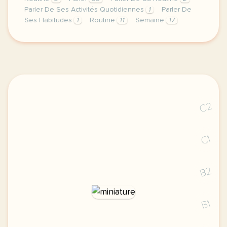
Parler De Ses Activités Quotidiennes
1
Parler De
Ses Habitudes
1
Routine
11
Semaine
17
image pixabay comcette derniere semaine de cours ave
C2
C1
B2
B1