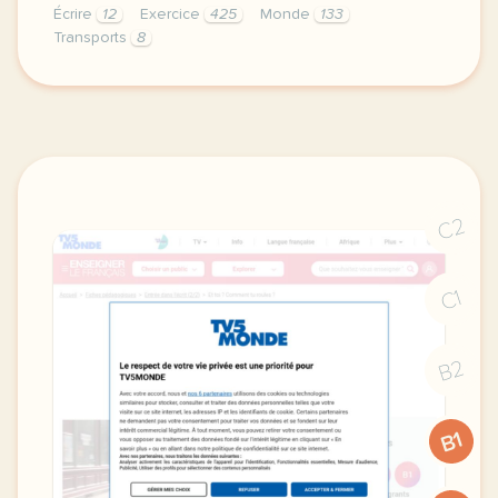
Écrire
12
Exercice
425
Monde
133
Transports
8
fiche a1 les transports parler de ses habitudes ens
C2
C1
B2
B1