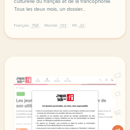
culturelle du français et de la francophonie.
Tous les deux mois, un dossier…
Français
758
Monde
133
Rfi
22
fiche pratique enseigner avec le francais dans le m
C2
C1
B2