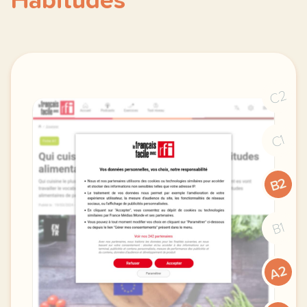
Habitudes
C2
C1
B2
B1
A2