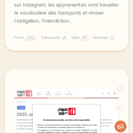
sur Instagram, les apprenant·es vont travailler
le vocabulaire des transports et réviser
l’obligation, l’interdiction…
Fiche
302
Transports
8
Ville
97
Voitures
4
fiche a2 les transports imaginer des villes sans voi
C2
C1
B2