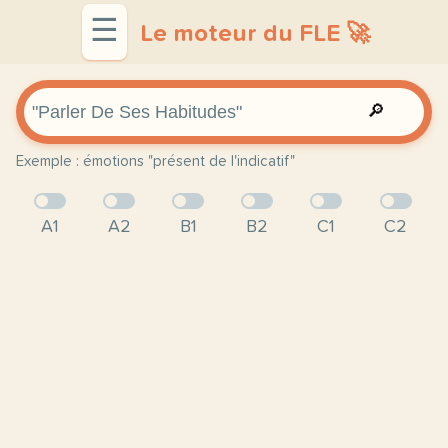
☰
Le moteur du FLE 🚀
🔎
Exemple : émotions "présent de l'indicatif"
A1
A2
B1
B2
C1
C2