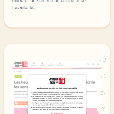
élaborer une recette de cuisine et de
travailler la…
C2
C1
B2
B1