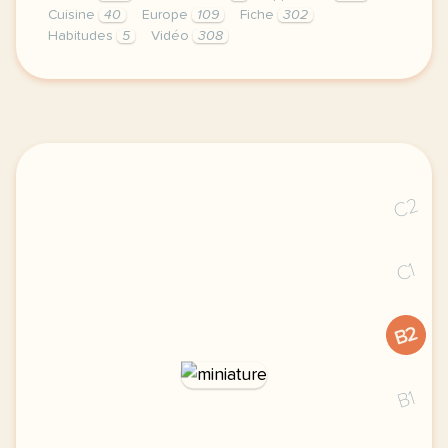
Cuisine
40
Europe
109
Fiche
302
Habitudes
5
Vidéo
308
fiche a1 qui cuisine en europe parler de ses habitu
C2
C1
B2
B1