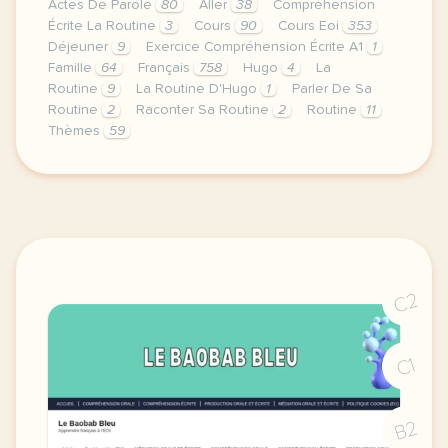
Actes De Parole
80
Aller
38
Compréhension
Écrite La Routine
3
Cours
90
Cours Eoi
353
Déjeuner
9
Exercice Compréhension Écrite A1
1
Famille
64
Français
758
Hugo
4
La
Routine
9
La Routine D'Hugo
1
Parler De Sa
Routine
2
Raconter Sa Routine
2
Routine
11
Thèmes
59
image pixabay comcette derniere semaine de cours av
C2
C1
B2