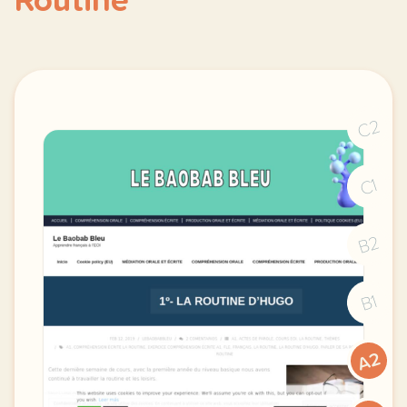
Routine
C2
C1
B2
B1
A2