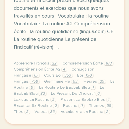
routine et l’indicatif présent. Voici quelques
documents et exercices que nous avons
travaillés en cours : Vocabulaire : la routine
Vocabulaire. La routine A2 Compréhension
écrite : la routine quotidienne (lingua.com) CE-
La routine quotidienne Le présent de
l’indicatif (révision) :…
Apprendre Français
22
Compréhension Écrite
188
Compréhension Écrite A2
4
Conjugaison
Française
67
Cours Eoi
353
Eoi
130
Français
758
Grammaire Fle
63
Heures
29
La
Routine
9
La Routine Le Baobab Bleu
1
Le
Baobab Bleu
82
Le Présent De L'Indicatif
6
Lexique La Routine
3
Présent Le Baobab Bleu
1
Raconter Sa Routine
2
Routine
11
Thèmes
59
Théo
3
Verbes
86
Vocabulaire La Routine
2
image pixabay comcette derniere semaine de cours ave