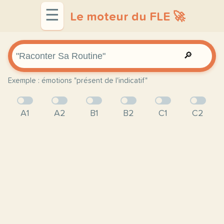
☰
Le moteur du FLE 🚀
🔎
Exemple : émotions "présent de l'indicatif"
A1
A2
B1
B2
C1
C2