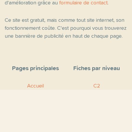
d'amélioration grâce au
formulaire de contact
.
Ce site est gratuit, mais comme tout site internet, son
fonctionnement coûte. C'est pourquoi vous trouverez
une bannière de publicité en haut de chaque page.
Pages principales
Fiches par niveau
Accueil
C2
Thèmes
C1
Blog
B2
Proposer un site
B1
Contact
A2
À propos
A1