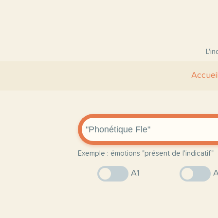
L'i
Accuei
Exemple : émotions "présent de l'indicatif"
A1
A