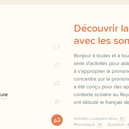
Découvrir l
avec les son
C2
Bonjour à toutes et à to
série d’activités pour ai
C1
à s’approprier la prononc
concentre sur la prononci
B2
a été conçu pour des ap
contexte scolaire au Ro
B1
ont débuté le français 
A2
Activités Ludiques/Jeux
43
Phonétique
16
Question