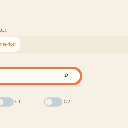
U…).
nexion
🔎
C1
C2