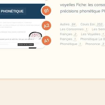
voyelles Fiche: les con
B1
précisions phonétiqu
A2
Autres
64
Cours Eoi
353
Les Consonnes
1
Les Sem
Français
2
Les Voyelles
1
Français
1
Phonétique Le 
A1
Phonétique
1
Prononce
3
image lepointdufle netce