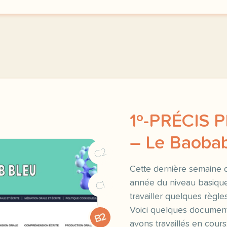
1º-PRÉCIS
– Le Baoba
C2
Cette dernière semaine 
année du niveau basiq
C1
travailler quelques règle
Voici quelques document
B2
avons travaillés en cours