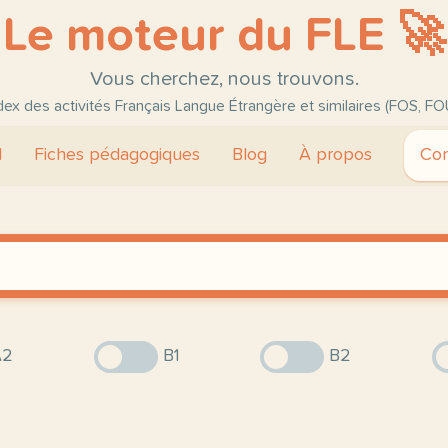
Le moteur du FLE 🚀
Vous cherchez, nous trouvons.
ndex des activités Français Langue Étrangère et similaires (FOS, FO
l
Fiches pédagogiques
Blog
À propos
Con
2
B1
B2