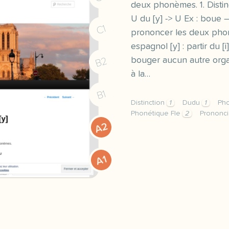
deux phonèmes. 1. Distin
U du [y] -> U Ex : boue
C1
prononcer les deux phon
espagnol [y] : partir du [i
B2
bouger aucun autre organe
à la…
B1
Distinction
1
Dudu
1
Ph
Phonétique Fle
2
Prononci
A2
niveaux tous objectif di
A1