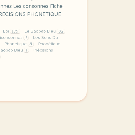
sonnes Les consonnes Fiche:
e PRECISIONS PHONETIQUE
Eoi
130
Le Baobab Bleu
82
iconsonnes
1
Les Sons Du
Phonetique
8
Phonétique
Baobab Bleu
1
Précisions
tte derniere semaine de cours avec la premiere annee du n