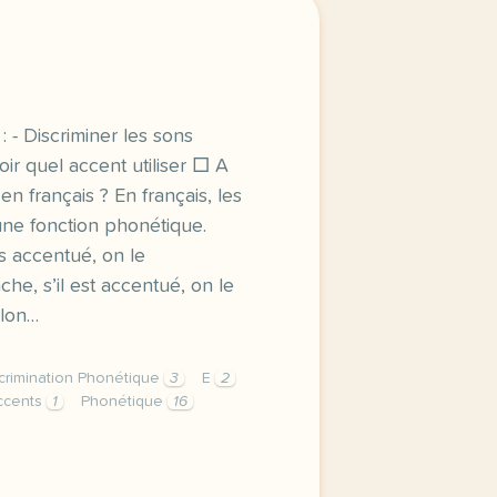
: - Discriminer les sons
r quel accent utiliser □ A
en français ? En français, les
 une fonction phonétique.
as accentué, on le
he, s’il est accentué, on le
elon…
crimination Phonétique
3
E
2
ccents
1
Phonétique
16
scriminer les sons e e et savoir quel accent utiliser a qu