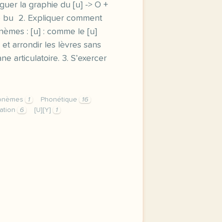
guer la graphie du [u] -> O +
 – bu 2. Expliquer comment
èmes : [u] : comme le [u]
] et arrondir les lèvres sans
 articulatoire. 3. S’exercer
onèmes
1
Phonétique
16
ation
6
[U][Y]
1
stinction et prononciation des deux phonemes 1 distinguer