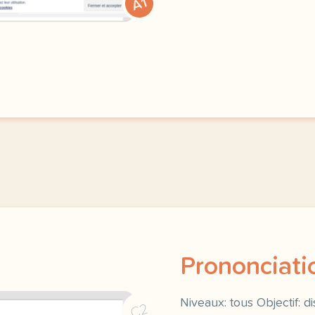
A1
Prononciatio
Niveaux: tous Objectif: d
C2