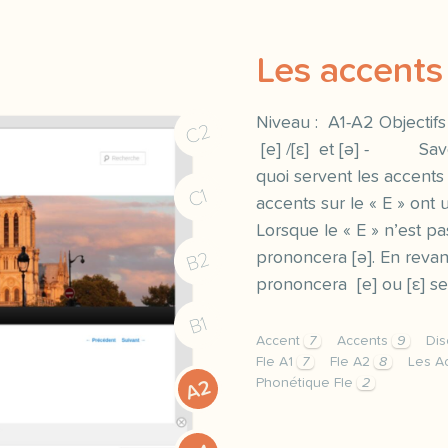
Les accents
Niveau : A1-A2 Objectifs 
C2
[e] /[ε] et [ə] - Savoi
quoi servent les accents 
C1
accents sur le « E » ont
Lorsque le « E » n’est p
B2
prononcera [ə]. En revanc
prononcera [e] ou [ε] s
B1
Accent
7
Accents
9
Dis
Fle A1
7
Fle A2
8
Les A
Phonétique Fle
2
A2
niveau a1 a2 objectifs di