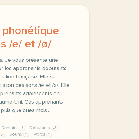
a phonétique
s /e/ et /ø/
us, Je vous présente une
der les apprenants débutants
iation française. Elle se
ation des sons /e/ et /ø/. Elle
prenants adolescents en
yaume-Uni. Ces apprenants
depuis quelques mois…
Contains
1
Débutants
13
46
Sound
1
Words
1