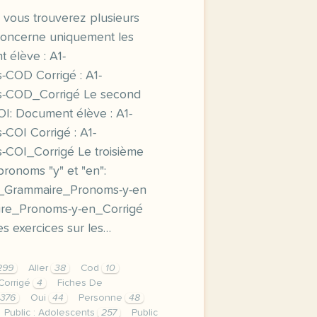
, vous trouverez plusieurs
concerne uniquement les
élève : A1-
COD Corrigé : A1-
-COD_Corrigé Le second
I: Document élève : A1-
OI Corrigé : A1-
COI_Corrigé Le troisième
 pronoms "y" et "en":
2_Grammaire_Pronoms-y-en
ire_Pronoms-y-en_Corrigé
s exercices sur les…
299
Aller
38
Cod
10
Corrigé
4
Fiches De
376
Oui
44
Personne
48
Public : Adolescents
257
Public