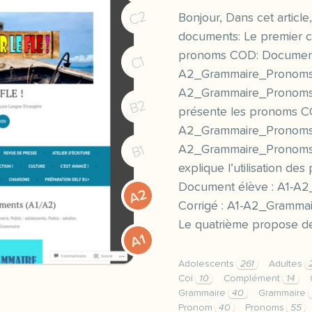
C2
Bonjour, Dans cet article
documents: Le premier 
pronoms COD: Document 
C1
A2_Grammaire_Pronoms-
A2_Grammaire_Pronoms
B2
présente les pronoms CO
A2_Grammaire_Pronoms-C
B1
A2_Grammaire_Pronoms-
explique l’utilisation des
Document élève : A1-A
A2
Corrigé : A1-A2_Gramma
Le quatrième propose de
A1
Adolescents
261
Adultes
Coi
10
Complément
14
Grammaire
40
Grammaire
Pronom
40
Pronoms
55