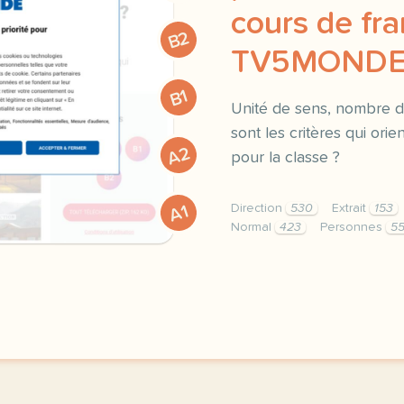
cours de fra
B2
TV5MONDE 
B1
Unité de sens, nombre d
sont les critères qui orie
A2
pour la classe ?
Direction
530
Extrait
153
A1
Normal
423
Personnes
5
didomi host didomi compo