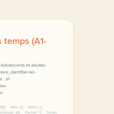
es temps (A1-
: Adolescents et adultes
re_identifier-les-
 : a1-
les-
er
299
Allez
9
Allons
4
omposé
49
Dernier
5
Fiches