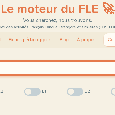
Le moteur du FLE 🚀
Vous cherchez, nous trouvons.
ndex des activités Français Langue Étrangère et similaires (FOS, FO
l
Fiches pédagogiques
Blog
À propos
Con
2
B1
B2