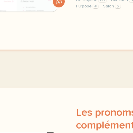
Description
88
Direction
A1
Purpose
4
Salon
9
didomi host didomi compo
Les pronom
complément