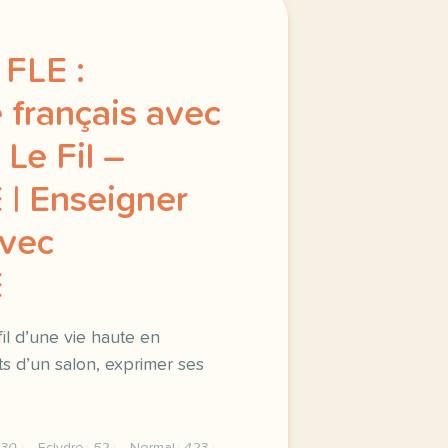
FLE :
 français avec
 Le Fil –
 Enseigner
avec
E
fil d’une vie haute en
ts d’un salon, exprimer ses