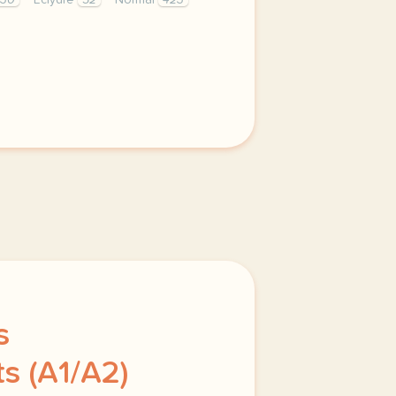
530
Eclydre
52
Normal
423
nents button cursor pointer display block height 38px pad
s
s (A1/A2)