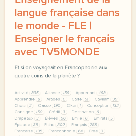
Enseignement de la
langue française dans
le monde - FLE |
Enseigner le français
avec TV5MONDE
Et si on voyageait en Francophonie aux
quatre coins de la planète ?
Activité
835
Alliance
159
Apprenant
498
Apprendre
8
Arabes
6
Carte
61
Cavilam
90
Choisi
3
Classe
190
Clker
1
Conception
132
Consigne
150
Crédit
3
Destination
6
Drapeaux
3
Élèves
66
Emile
6
Émirats
5
Épisode
39
Fiche
302
Français
758
Française
195
Francophonie
64
Free
3