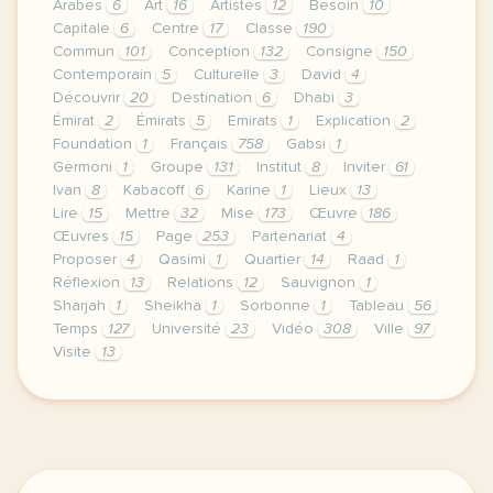
Arabes
6
Art
16
Artistes
12
Besoin
10
Capitale
6
Centre
17
Classe
190
Commun
101
Conception
132
Consigne
150
Contemporain
5
Culturelle
3
David
4
Découvrir
20
Destination
6
Dhabi
3
Émirat
2
Émirats
5
Emirats
1
Explication
2
Foundation
1
Français
758
Gabsi
1
Germoni
1
Groupe
131
Institut
8
Inviter
61
Ivan
8
Kabacoff
6
Karine
1
Lieux
13
Lire
15
Mettre
32
Mise
173
Œuvre
186
Œuvres
15
Page
253
Partenariat
4
Proposer
4
Qasimi
1
Quartier
14
Raad
1
Réflexion
13
Relations
12
Sauvignon
1
Sharjah
1
Sheikha
1
Sorbonne
1
Tableau
56
Temps
127
Université
23
Vidéo
308
Ville
97
Visite
13
le respect de votre vie privee est une priorite pou