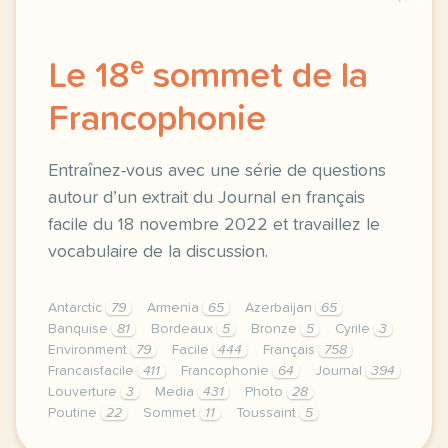
Le 18ᵉ sommet de la
Francophonie
Entraînez-vous avec une série de questions
autour d’un extrait du Journal en français
facile du 18 novembre 2022 et travaillez le
vocabulaire de la discussion.
Antarctic
79
Armenia
65
Azerbaijan
65
Banquise
81
Bordeaux
5
Bronze
5
Cyrile
3
Environment
79
Facile
444
Français
758
Francaisfacile
411
Francophonie
64
Journal
394
Louverture
3
Media
431
Photo
28
Poutine
22
Sommet
11
Toussaint
5
exercice a2 le 18e sommet de la francophonie entrai