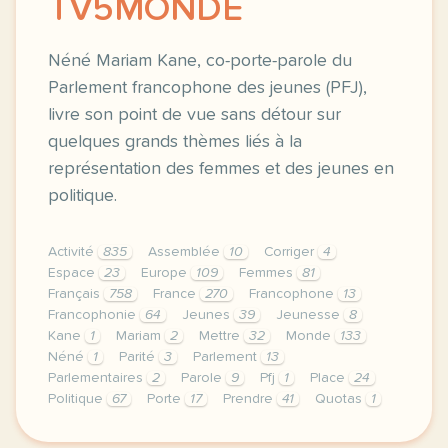
TV5MONDE
Néné Mariam Kane, co-porte-parole du
Parlement francophone des jeunes (PFJ),
livre son point de vue sans détour sur
quelques grands thèmes liés à la
représentation des femmes et des jeunes en
politique.
Activité
835
Assemblée
10
Corriger
4
Espace
23
Europe
109
Femmes
81
Français
758
France
270
Francophone
13
Francophonie
64
Jeunes
39
Jeunesse
8
Kane
1
Mariam
2
Mettre
32
Monde
133
Néné
1
Parité
3
Parlement
13
Parlementaires
2
Parole
9
Pfj
1
Place
24
Politique
67
Porte
17
Prendre
41
Quotas
1
le respect de votre vie privee est une priorite po