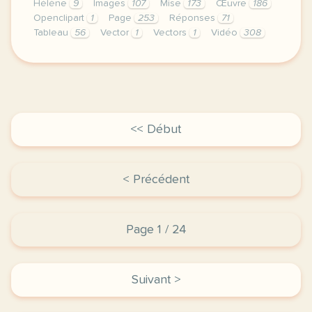
Hélène
9
Images
107
Mise
173
Œuvre
186
Openclipart
1
Page
253
Réponses
71
Tableau
56
Vector
1
Vectors
1
Vidéo
308
le respect de votre vie privee est une priorite po
<< Début
< Précédent
Page 1 / 24
Suivant >