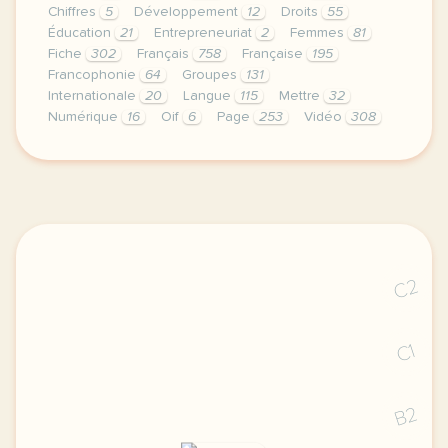
Chiffres
5
Développement
12
Droits
55
Éducation
21
Entrepreneuriat
2
Femmes
81
Fiche
302
Français
758
Française
195
Francophonie
64
Groupes
131
Internationale
20
Langue
115
Mettre
32
Numérique
16
Oif
6
Page
253
Vidéo
308
le respect de votre vie privee est une priorite pour
C2
C1
B2