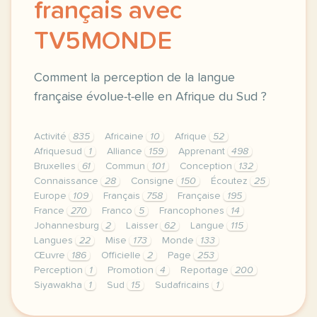
français avec
TV5MONDE
Comment la perception de la langue
française évolue-t-elle en Afrique du Sud ?
Activité
835
Africaine
10
Afrique
52
Afriquesud
1
Alliance
159
Apprenant
498
Bruxelles
61
Commun
101
Conception
132
Connaissance
28
Consigne
150
Écoutez
25
Europe
109
Français
758
Française
195
France
270
Franco
5
Francophones
14
Johannesburg
2
Laisser
62
Langue
115
Langues
22
Mise
173
Monde
133
Œuvre
186
Officielle
2
Page
253
Perception
1
Promotion
4
Reportage
200
Siyawakha
1
Sud
15
Sudafricains
1
le respect de votre vie privee est une priorite po