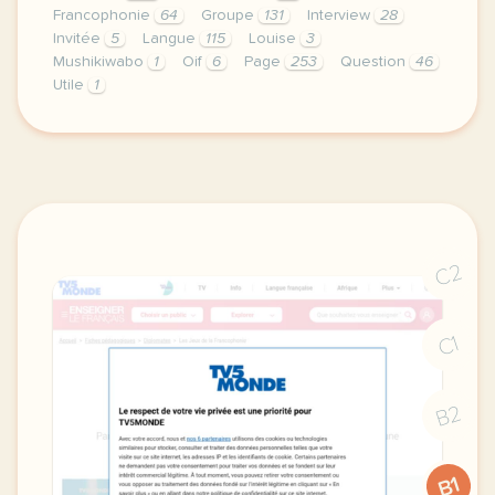
Francophonie
64
Groupe
131
Interview
28
Invitée
5
Langue
115
Louise
3
Mushikiwabo
1
Oif
6
Page
253
Question
46
Utile
1
le respect de votre vie privee est une priorite pou
C2
C1
B2
B1