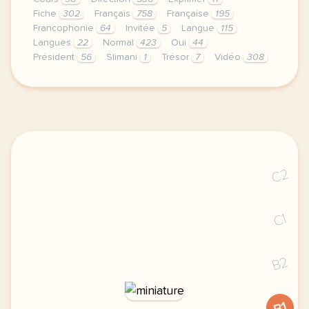
Fiche
302
Français
758
Française
195
Francophonie
64
Invitée
5
Langue
115
Langues
22
Normal
423
Oui
44
Président
56
Slimani
1
Trésor
7
Vidéo
308
didomi host didomi components button cursor pointer
C2
C1
B2
B1