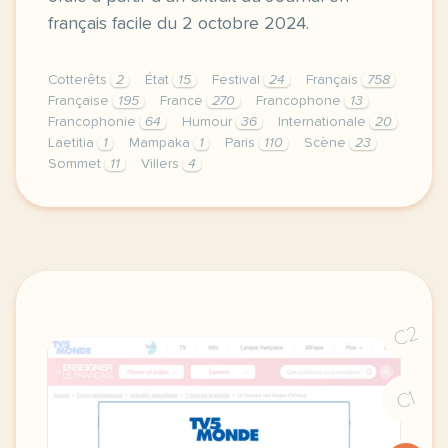
français facile du 2 octobre 2024.
Cotterêts
2
État
15
Festival
24
Français
758
Française
195
France
270
Francophone
13
Francophonie
64
Humour
36
Internationale
20
Laetitia
1
Mampaka
1
Paris
110
Scène
23
Sommet
11
Villers
4
exercice b1 festival de la francophonie y a t il un
C2
C1