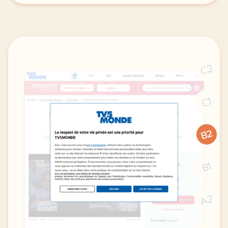
C2
C1
B2
B1
A2