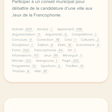
Participer à un conseil municipal pour
débattre de la candidature d’une ville aux
Jeux de la Francophonie.
Activité
835
Amobé
1
Apprenant
498
Argumentation
11
Arguments
6
Compétitions
1
Concours
9
Correction
78
Criss
1
Culturels
2
Disciplines
1
Édition
8
États
51
Événement
9
Fiche
302
Francophonie
64
Gil
1
Informations
113
Jeux
99
Mévégué
1
Monde
133
Niangouna
1
Page
253
Programme
13
Sportives
4
Théâtre
14
Thomas
8
Ville
97
le respect de votre vie privee est une priorite pou