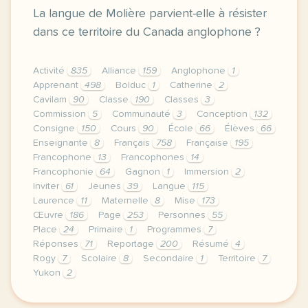
La langue de Molière parvient-elle à résister
dans ce territoire du Canada anglophone ?
Activité
835
Alliance
159
Anglophone
1
Apprenant
498
Bolduc
1
Catherine
2
Cavilam
90
Classe
190
Classes
3
Commission
5
Communauté
3
Conception
132
Consigne
150
Cours
90
École
66
Élèves
66
Enseignante
8
Français
758
Française
195
Francophone
13
Francophones
14
Francophonie
64
Gagnon
1
Immersion
2
Inviter
61
Jeunes
39
Langue
115
Laurence
11
Maternelle
8
Mise
173
Œuvre
186
Page
253
Personnes
55
Place
24
Primaire
1
Programmes
7
Réponses
71
Reportage
200
Résumé
4
Rogy
7
Scolaire
8
Secondaire
1
Territoire
7
Yukon
2
le respect de votre vie privee est une priorite po