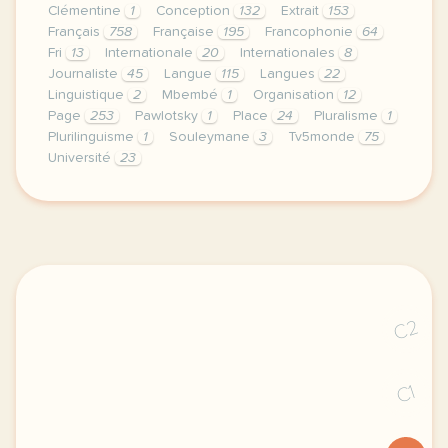
Clémentine
1
Conception
132
Extrait
153
Français
758
Française
195
Francophonie
64
Fri
13
Internationale
20
Internationales
8
Journaliste
45
Langue
115
Langues
22
Linguistique
2
Mbembé
1
Organisation
12
Page
253
Pawlotsky
1
Place
24
Pluralisme
1
Plurilinguisme
1
Souleymane
3
Tv5monde
75
Université
23
le respect de votre vie privee est une priorite pour
C2
C1