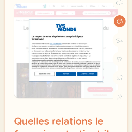
C2
C1
B2
B1
A2
A1
Quelles relations le