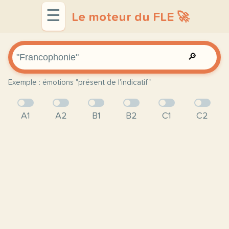
☰
Le moteur du FLE 🚀
🔎
Exemple : émotions "présent de l'indicatif"
A1
A2
B1
B2
C1
C2