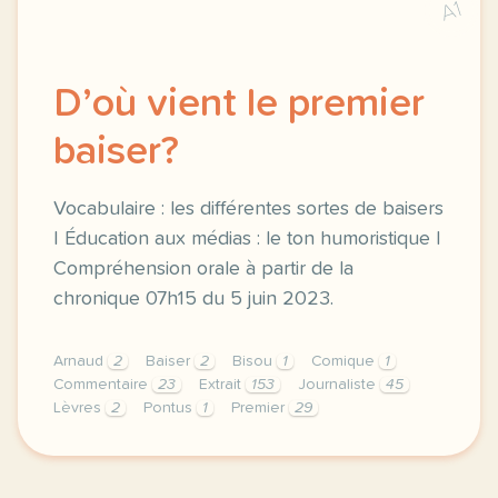
A1
D’où vient le premier
baiser?
Vocabulaire : les différentes sortes de baisers
| Éducation aux médias : le ton humoristique |
Compréhension orale à partir de la
chronique 07h15 du 5 juin 2023.
Arnaud
2
Baiser
2
Bisou
1
Comique
1
Commentaire
23
Extrait
153
Journaliste
45
Lèvres
2
Pontus
1
Premier
29
exercice b2 d ou vient le premier baiser vocabulair