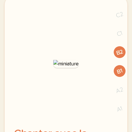
C2
C1
B2
B1
A2
A1