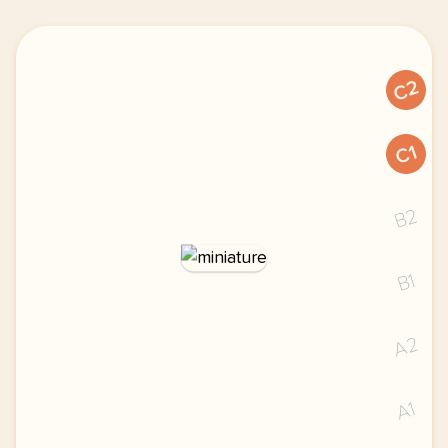
C2
C1
B2
B1
A2
A1