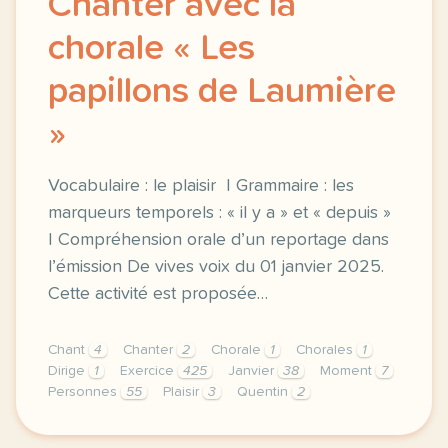
Chanter avec la
chorale « Les
papillons de Laumière
»
Vocabulaire : le plaisir | Grammaire : les
marqueurs temporels : « il y a » et « depuis »
| Compréhension orale d’un reportage dans
l’émission De vives voix du 01 janvier 2025.
Cette activité est proposée…
Chant
4
Chanter
2
Chorale
1
Chorales
1
Dirige
1
Exercice
425
Janvier
38
Moment
7
Personnes
55
Plaisir
3
Quentin
2
exercice a2 chanter avec la chorale les papillons d