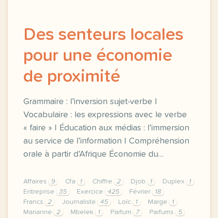
Des senteurs locales
pour une économie
de proximité
Grammaire : l’inversion sujet-verbe |
Vocabulaire : les expressions avec le verbe
« faire » | Éducation aux médias : l’immersion
au service de l’information | Compréhension
orale à partir d’Afrique Économie du…
Affaires
9
Cfa
1
Chiffre
2
Djob
1
Duplex
1
Entreprise
35
Exercice
425
Février
18
Francs
2
Journaliste
45
Loïc
1
Marge
1
Marianne
2
Mbelek
1
Parfum
7
Parfums
5