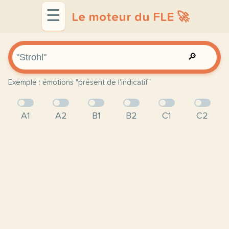
☰
Le moteur du FLE 🚀
🔎
Exemple : émotions "présent de l'indicatif"
A1
A2
B1
B2
C1
C2