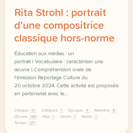
Rita Strohl : portrait
d’une compositrice
classique hors-norme
Éducation aux médias : un
portrait | Vocabulaire : caractériser une
œuvre | Compréhension orale de
l’émission Reportage Culture du
20 octobre 2024. Cette activité est proposée
en partenariat avec le…
Critique
10
Critiques
1
Époque
9
Manière
8
Œuvre
186
Rita
1
Strohl
1
Strolh
1
Temps
127
exercice b2 rita strohl portrait d une compositrice