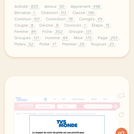
Activité
835
Amour
50
Apprenant
498
Bénabar
1
Chanson
113
Classe
190
Commun
101
Correction
78
Corrigés
49
Couple
8
Décrire
8
Divorcés
1
Étape
15
Femme
84
Fiche
302
Groupe
131
Groupes
131
Homme
64
Mise
173
Page
253
Pistes
52
Porte
17
Premier
29
Toujours
23
le respect de votre vie privee est une priorite po
C2
C1
B2