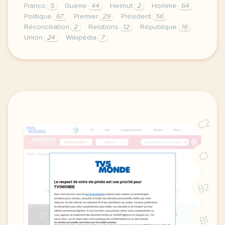
Franco
5
Guerre
44
Helmut
2
Homme
64
Politique
67
Premier
29
Président
56
Réconciliation
2
Relations
12
République
16
Union
24
Wikipédia
7
le respect de votre vie privee est une priorite po
C2
C1
B2
B1