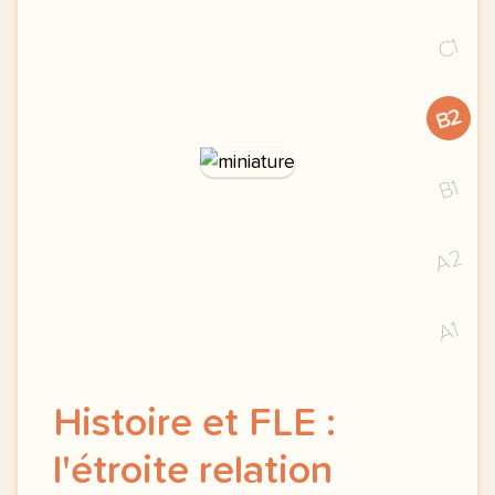
C1
B2
B1
A2
A1
Histoire et FLE :
l'étroite relation