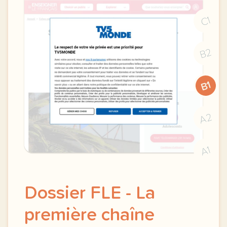
C1
B2
B1
A2
A1
Dossier FLE - La
première chaîne