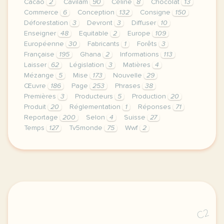
Cacao
2
Cavilam
90
Céline
8
Chocolat
13
Commerce
6
Conception
132
Consigne
150
Déforestation
3
Devront
3
Diffuser
10
Enseigner
48
Equitable
2
Europe
109
Européenne
30
Fabricants
1
Forêts
3
Française
195
Ghana
2
Informations
113
Laisser
62
Législation
3
Matières
4
Mézange
5
Mise
173
Nouvelle
29
Œuvre
186
Page
253
Phrases
38
Premières
3
Producteurs
5
Production
20
Produit
20
Réglementation
1
Réponses
71
Reportage
200
Selon
4
Suisse
27
Temps
127
Tv5monde
75
Wwf
2
le respect de votre vie privee est une priorite pou
C2