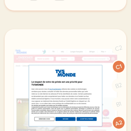
le respect de votre vie privee est une priorite po
C2
C1
B2
B1
A2