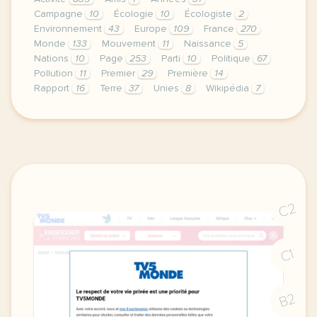
Campagne
10
Écologie
10
Écologiste
2
Environnement
43
Europe
109
France
270
Monde
133
Mouvement
11
Naissance
5
Nations
10
Page
253
Parti
10
Politique
67
Pollution
11
Premier
29
Première
14
Rapport
16
Terre
37
Unies
8
Wikipédia
7
continuer sans accepter le respect de votre vie pri
C2
C1
B2