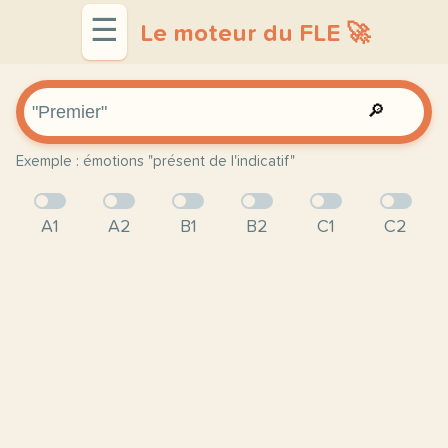
☰
Le moteur du FLE 🚀
🔎
Exemple : émotions "présent de l'indicatif"
A1
A2
B1
B2
C1
C2