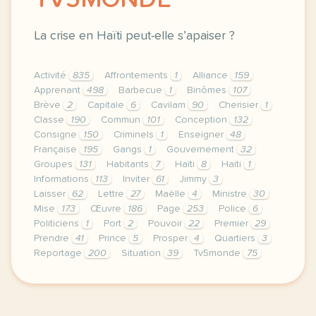
TV5MONDE
La crise en Haïti peut-elle s’apaiser ?
Activité
835
Affrontements
1
Alliance
159
Apprenant
498
Barbecue
1
Binômes
107
Brève
2
Capitale
6
Cavilam
90
Cherisier
1
Classe
190
Commun
101
Conception
132
Consigne
150
Criminels
1
Enseigner
48
Française
195
Gangs
1
Gouvernement
32
Groupes
131
Habitants
7
Haïti
8
Haiti
1
Informations
113
Inviter
61
Jimmy
3
Laisser
62
Lettre
27
Maëlle
4
Ministre
30
Mise
173
Œuvre
186
Page
253
Police
6
Politiciens
1
Port
2
Pouvoir
22
Premier
29
Prendre
41
Prince
5
Prosper
4
Quartiers
3
Reportage
200
Situation
39
Tv5monde
75
le respect de votre vie privee est une priorite po