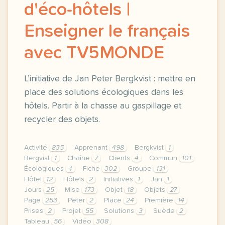
d'éco-hôtels |
Enseigner le français
avec TV5MONDE
L’initiative de Jan Peter Bergkvist : mettre en
place des solutions écologiques dans les
hôtels. Partir à la chasse au gaspillage et
recycler des objets.
Activité
835
Apprenant
498
Bergkvist
1
Bergvist
1
Chaîne
7
Clients
4
Commun
101
Écologiques
4
Fiche
302
Groupe
131
Hôtel
12
Hôtels
2
Initiatives
1
Jan
1
Jours
25
Mise
173
Objet
18
Objets
27
Page
253
Peter
2
Place
24
Première
14
Prises
2
Projet
55
Solutions
3
Suède
2
Tableau
56
Vidéo
308