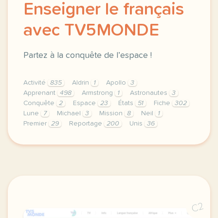
Enseigner le français
avec TV5MONDE
Partez à la conquête de l’espace !
Activité
835
Aldrin
1
Apollo
3
Apprenant
498
Armstrong
1
Astronautes
3
Conquête
2
Espace
23
États
51
Fiche
302
Lune
7
Michael
3
Mission
8
Neil
1
Premier
29
Reportage
200
Unis
36
le respect de votre vie privee est une priorite pou
C2