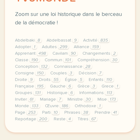
Zoom sur une loi historique dans le berceau
de la démocratie !
Abdelbaki
8
Abdelbassat
9
Activité
835
Adopter
1
Adultes
299
Alliance
159
Apprenant
498
Cavilam
90
Changements
2
Classe
190
Commun
101
Compréhension
30
Conception
132
Connaissance
28
Consigne
150
Couples
3
Décision
7
Droite
9
Droits
55
Église
5
Enfants
110
Française
195
Gauche
6
Grèce
3
Grece
1
Groupes
131
Historique
6
Informations
113
Inviter
61
Mariage
7
Ministre
30
Mise
173
Monde
133
Œuvre
186
Orthodoxe
1
Page
253
Parti
10
Phrases
38
Prendre
41
Reportage
200
Reste
4
Titres
67
le respect de votre vie privee est une priorite p