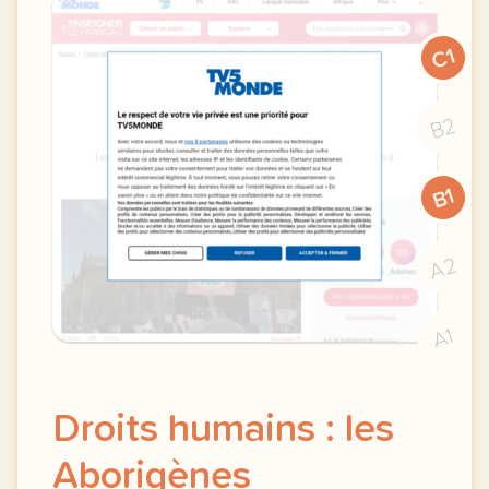
C1
B2
B1
A2
A1
Droits humains : les
Aborigènes