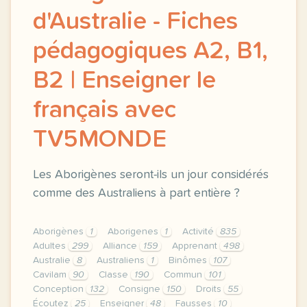
d'Australie - Fiches
pédagogiques A2, B1,
B2 | Enseigner le
français avec
TV5MONDE
Les Aborigènes seront-ils un jour considérés
comme des Australiens à part entière ?
Aborigènes
1
Aborigenes
1
Activité
835
Adultes
299
Alliance
159
Apprenant
498
Australie
8
Australiens
1
Binômes
107
Cavilam
90
Classe
190
Commun
101
Conception
132
Consigne
150
Droits
55
Écoutez
25
Enseigner
48
Fausses
10