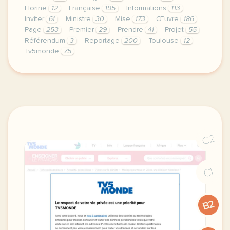
Florine
12
Française
195
Informations
113
Inviter
61
Ministre
30
Mise
173
Œuvre
186
Page
253
Premier
29
Prendre
41
Projet
55
Référendum
3
Reportage
200
Toulouse
12
Tv5monde
75
le respect de votre vie privee est une priorite po
C2
C1
B2