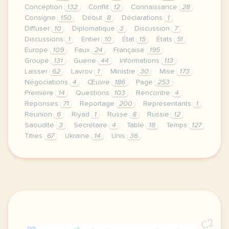
Conception
132
Conflit
12
Connaissance
28
Consigne
150
Début
8
Déclarations
1
Diffuser
10
Diplomatique
3
Discussion
7
Discussions
1
Entier
10
État
15
États
51
Europe
109
Faux
24
Française
195
Groupe
131
Guerre
44
Informations
113
Laisser
62
Lavrov
1
Ministre
30
Mise
173
Négociations
4
Œuvre
186
Page
253
Première
14
Questions
103
Rencontre
4
Réponses
71
Reportage
200
Représentants
1
Réunion
6
Riyad
1
Russe
8
Russie
12
Saoudite
3
Secrétaire
4
Table
18
Temps
127
Titres
67
Ukraine
14
Unis
36
le respect de votre vie privee est une priorite po
C2