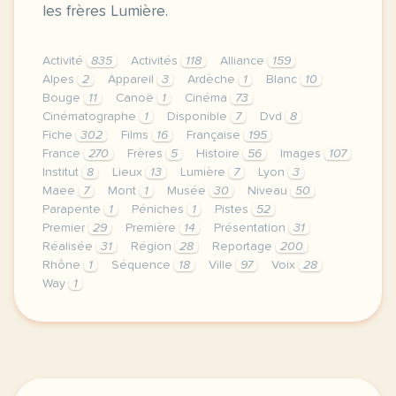
les frères Lumière.
Activité
835
Activités
118
Alliance
159
Alpes
2
Appareil
3
Ardèche
1
Blanc
10
Bouge
11
Canoë
1
Cinéma
73
Cinématographe
1
Disponible
7
Dvd
8
Fiche
302
Films
16
Française
195
France
270
Frères
5
Histoire
56
Images
107
Institut
8
Lieux
13
Lumière
7
Lyon
3
Maee
7
Mont
1
Musée
30
Niveau
50
Parapente
1
Péniches
1
Pistes
52
Premier
29
Première
14
Présentation
31
Réalisée
31
Région
28
Reportage
200
Rhône
1
Séquence
18
Ville
97
Voix
28
Way
1
le respect de votre vie privee est une priorite p