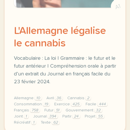
A1
L'Allemagne légalise
le cannabis
Vocabulaire : La loi | Grammaire : le futur et le
futur antérieur | Compréhension orale à partir
d’un extrait du Journal en français facile du
23 février 2024.
Allemagne
10
Avril
36
Cannabis
2
Consommation
19
Exercice
425
Facile
444
Français
758
Futur
51
Gouvernement
32
Joint
1
Journal
394
Partir
24
Projet
55
Récréatif
1
Texte
62
exercice b2 l allemagne legalise le cannabis vocabul