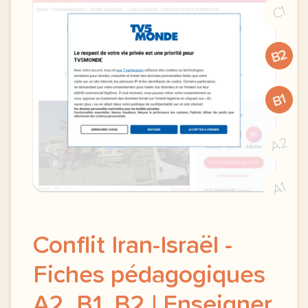
C1
B2
B1
A2
A1
Conflit Iran-Israël -
Fiches pédagogiques
A2, B1, B2 | Enseigner