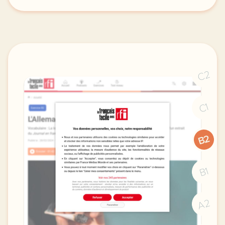
exercice b1 football la rdc qualifiee pour la coupe
C2
C1
B2
B1
A2