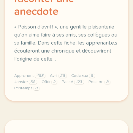
anecdote
« Poisson d’avril ! », une gentille plaisanterie
qu’on aime faire à ses amis, ses collègues ou
sa famille. Dans cette fiche, les apprenant.e.s
écouteront une chronique et découvriront
l’origine de cette…
Apprenant
498
Avril
36
Cadeaux
9
Janvier
38
Offrir
2
Passé
123
Poisson
8
Printemps
8
fiche pedagogique b1 poisson d avril raconter une a