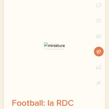
C2
C1
B2
B1
A2
A1
Football: la RDC