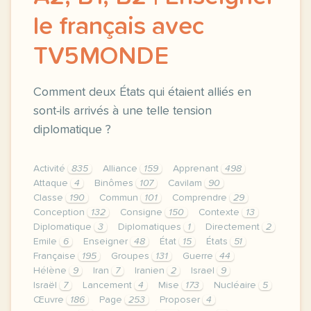
le français avec
TV5MONDE
Comment deux États qui étaient alliés en
sont-ils arrivés à une telle tension
diplomatique ?
Activité
835
Alliance
159
Apprenant
498
Attaque
4
Binômes
107
Cavilam
90
Classe
190
Commun
101
Comprendre
29
Conception
132
Consigne
150
Contexte
13
Diplomatique
3
Diplomatiques
1
Directement
2
Emile
6
Enseigner
48
État
15
États
51
Française
195
Groupes
131
Guerre
44
Hélène
9
Iran
7
Iranien
2
Israel
9
Israël
7
Lancement
4
Mise
173
Nucléaire
5
Œuvre
186
Page
253
Proposer
4