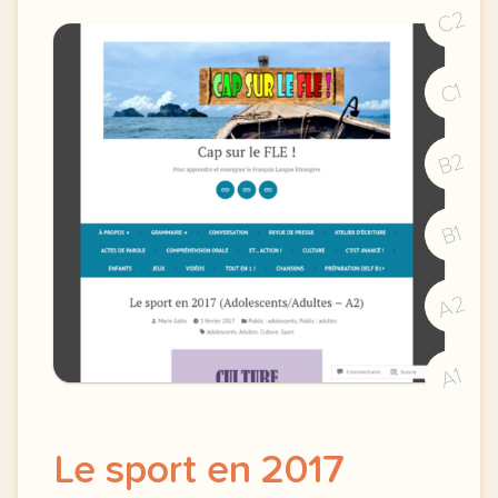
C2
C1
B2
B1
A2
A1
Le sport en 2017