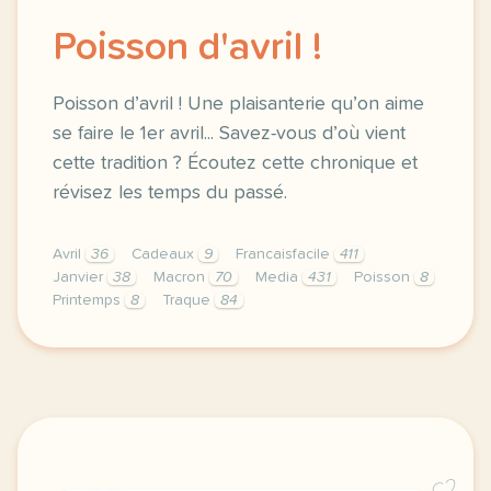
Poisson d'avril !
Poisson d’avril ! Une plaisanterie qu’on aime
se faire le 1er avril... Savez-vous d’où vient
cette tradition ? Écoutez cette chronique et
révisez les temps du passé.
Avril
36
Cadeaux
9
Francaisfacile
411
Janvier
38
Macron
70
Media
431
Poisson
8
Printemps
8
Traque
84
exercice b1 poisson d avril poisson d avril une pla
C2