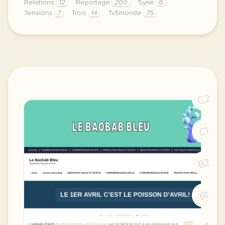
Relations
12
Reportage
200
Syrie
6
Tensions
7
Trois
14
Tv5monde
75
le respect de votre vie privee est une priorite pou
C2
C1
B2
B1