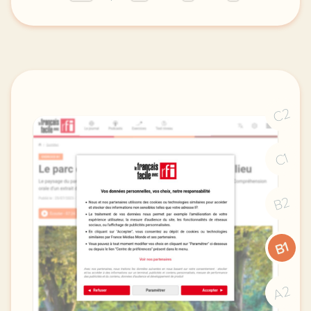
le theme du sport est present dans tous les manuels
C2
C1
B2
B1
A2