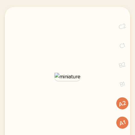
C2
C1
B2
B1
A2
A1