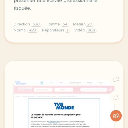
présenter une activité professionnelle
risquée.
Direction
530
Homme
64
Métier
23
Normal
423
Réparateurs
1
Vidéo
308
didomi host didomi components button cursor pointer
C2
C1
B2