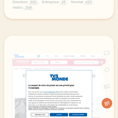
Direction
530
Entreprise
35
Normal
423
Vidéo
308
didomi host didomi components button cursor pointer
C2
C1
B2
B1