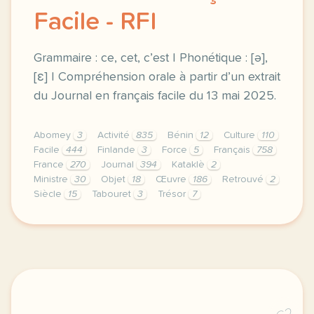
Facile - RFI
Grammaire : ce, cet, c’est | Phonétique : [ə],
[ɛ] | Compréhension orale à partir d’un extrait
du Journal en français facile du 13 mai 2025.
Abomey
3
Activité
835
Bénin
12
Culture
110
Facile
444
Finlande
3
Force
5
Français
758
France
270
Journal
394
Kataklè
2
Ministre
30
Objet
18
Œuvre
186
Retrouvé
2
Siècle
15
Tabouret
3
Trésor
7
exercice a1 le 27e tresor d abomey enfin retrouve gr