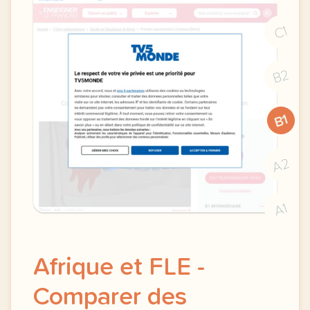
C1
B2
B1
A2
A1
Afrique et FLE -
Comparer des