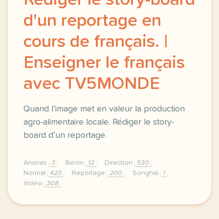
Rédiger le story-board
d'un reportage en
cours de français. |
Enseigner le français
avec TV5MONDE
Quand l’image met en valeur la production
agro-alimentaire locale. Rédiger le story-
board d’un reportage.
Ananas
3
Bénin
12
Direction
530
Normal
423
Reportage
200
Songhaï
1
Vidéo
308
didomi host didomi components button cursor pointer