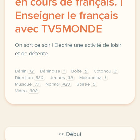
en cours de français. |
Enseigner le français
avec TV5MONDE
On sort ce soir ! Décrire une activité de loisir
et de détente.
Bénin
12
Béninoise
1
Boîte
5
Cotonou
3
Direction
530
Jeunes
39
Makoomba
1
Musique
77
Normal
423
Soirée
5
Vidéo
308
didomi host didomi components button cursor pointer
<< Début