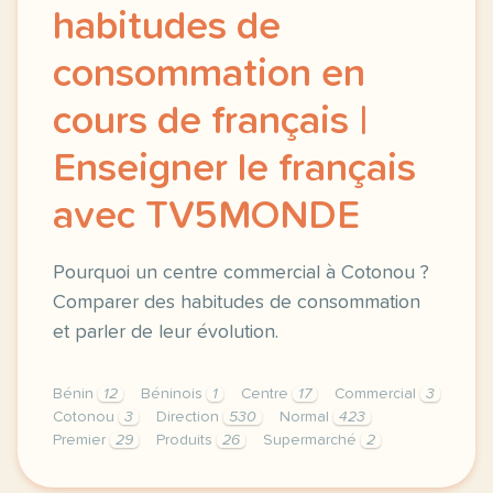
habitudes de
consommation en
cours de français |
Enseigner le français
avec TV5MONDE
Pourquoi un centre commercial à Cotonou ?
Comparer des habitudes de consommation
et parler de leur évolution.
Bénin
12
Béninois
1
Centre
17
Commercial
3
Cotonou
3
Direction
530
Normal
423
Premier
29
Produits
26
Supermarché
2
didomi host didomi components button cursor pointer