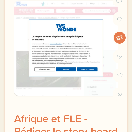
C2
C1
B2
B1
A2
A1
Afrique et FLE -