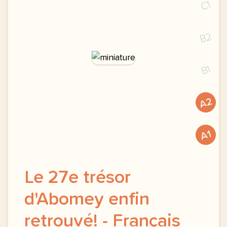
C1
B2
B1
A2
A1
Le 27e trésor
d'Abomey enfin
retrouvé! - Français