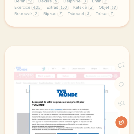
Bénin
12
Décrire
8
Delphine
9
Enfin
3
Exercice
425
Extrait
153
Kataklè
2
Objet
18
Retrouvé
2
Ripaud
7
Tabouret
3
Trésor
7
fiche a1 le 27e tresor d abomey enfin retrouve decri
C2
C1
B2
B1