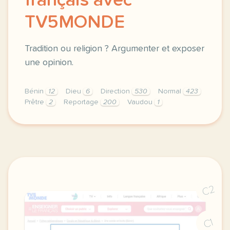
français avec
TV5MONDE
Tradition ou religion ? Argumenter et exposer
une opinion.
Bénin
12
Dieu
6
Direction
530
Normal
423
Prêtre
2
Reportage
200
Vaudou
1
didomi host didomi components button cursor pointer
C2
C1