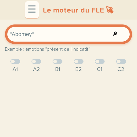
☰
Le moteur du FLE 🚀
🔎
Exemple : émotions "présent de l'indicatif"
A1
A2
B1
B2
C1
C2