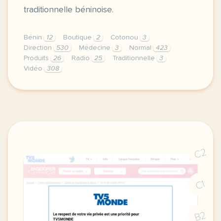
traditionnelle béninoise.
Bénin
12
Boutique
2
Cotonou
3
Direction
530
Médecine
3
Normal
423
Produits
26
Radio
25
Traditionnelle
3
Vidéo
308
didomi host didomi components button cursor pointer
C2
C1
B2