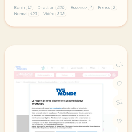
Bénin
12
Direction
530
Essence
4
Francs
2
Normal
423
Vidéo
308
didomi host didomi components button cursor pointer
C2
C1
B2
B1