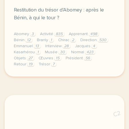
Restitution du trésor d’Abomey : après le
Bénin, à qui le tour ?
Abomey
3
Activité
835
Apprenant
498
Bénin
12
Branly
1
Chirac
2
Direction
530
Emmanuel
13
Interview
28
Jacques
4
Kasarhérou
1
Musée
30
Normal
423
Objets
27
Œuvres
15
Président
56
Retour
19
Trésor
7
didomi host didomi components button cursor pointer
C2