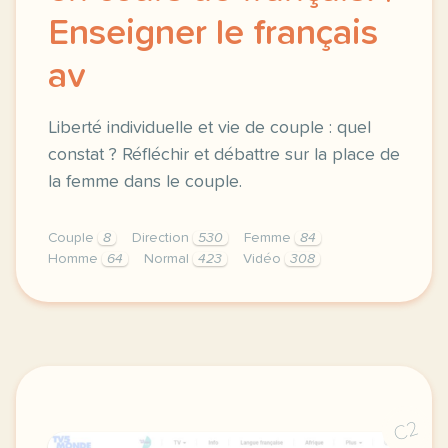
Enseigner le français
av
Liberté individuelle et vie de couple : quel
constat ? Réfléchir et débattre sur la place de
la femme dans le couple.
Couple
8
Direction
530
Femme
84
Homme
64
Normal
423
Vidéo
308
didomi host didomi components button cursor pointer
C2