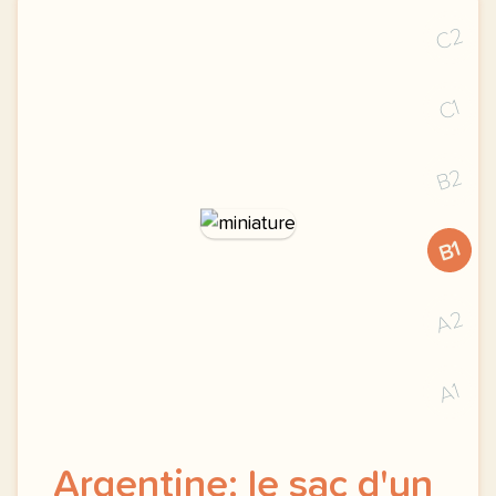
C2
C1
B2
B1
A2
A1
Argentine: le sac d'un