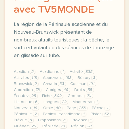
avec TV5MONDE
La région de la Péninsule acadienne et du
Nouveau-Brunswick présentent de
nombreux attraits touristiques : la pêche, le
surf cerf-volant ou des séances de bronzage
en glissade sur tube.
Acadien
2
Acadienne
1
Activité
835
Activités
118
Apprenant
498
Bésory
3
Brunswick
2
Canada
33
Commun
101
Correction
78
Corrigés
49
Droits
55
Écoutez
25
Fiche
302
Groupes
131
Historique
6
Langues
22
Maquereau
1
Nouveau
19
Orale
40
Page
253
Pêche
4
Péninsule
2
Peninsuleacadienne
1
Pistes
52
Préville
8
Propositions
3
Province
1
Québec
20
Réalisée
31
Région
28