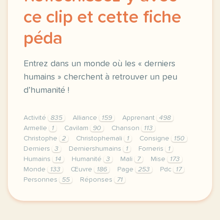
ce clip et cette fiche
péda
Entrez dans un monde où les « derniers
humains » cherchent à retrouver un peu
d’humanité !
Activité
835
Alliance
159
Apprenant
498
Armelle
1
Cavilam
90
Chanson
113
Christophe
2
Christophemali
1
Consigne
150
Derniers
3
Derniershumains
1
Forneris
1
Humains
14
Humanité
3
Mali
7
Mise
173
Monde
133
Œuvre
186
Page
253
Pdc
17
Personnes
55
Réponses
71
le respect de votre vie privee est une priorite po