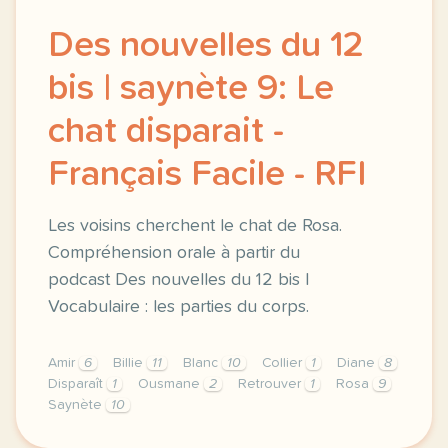
Des nouvelles du 12
bis | saynète 9: Le
chat disparait -
Français Facile - RFI
Les voisins cherchent le chat de Rosa.
Compréhension orale à partir du
podcast Des nouvelles du 12 bis |
Vocabulaire : les parties du corps.
Amir
6
Billie
11
Blanc
10
Collier
1
Diane
8
Disparaît
1
Ousmane
2
Retrouver
1
Rosa
9
Saynète
10
exercice a1 des nouvelles du 12 bis saynete 9 le cha