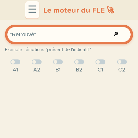
☰
Le moteur du FLE 🚀
🔎
Exemple : émotions "présent de l'indicatif"
A1
A2
B1
B2
C1
C2