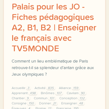
Palais pour les JO -
Fiches pédagogiques
A2, B1, B2 | Enseigner
le français avec
TV5MONDE
Comment un lieu emblématique de Paris
retrouve-t-il sa splendeur d’antan grâce aux
Jeux olympiques ?
Accueillir
3
Activité
835
Alliance
159
Apprenant
498
Binômes
107
Cavilam
90
Chantier
9
Commun
101
Conception
132
Consigne
150
Donner
21
Enseigner
48
Épreuves
4
Florine
12
Française
195