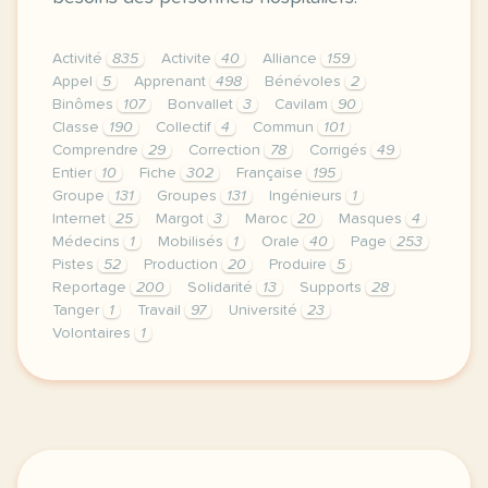
Activité
835
Activite
40
Alliance
159
Appel
5
Apprenant
498
Bénévoles
2
Binômes
107
Bonvallet
3
Cavilam
90
Classe
190
Collectif
4
Commun
101
Comprendre
29
Correction
78
Corrigés
49
Entier
10
Fiche
302
Française
195
Groupe
131
Groupes
131
Ingénieurs
1
Internet
25
Margot
3
Maroc
20
Masques
4
Médecins
1
Mobilisés
1
Orale
40
Page
253
Pistes
52
Production
20
Produire
5
Reportage
200
Solidarité
13
Supports
28
Tanger
1
Travail
97
Université
23
Volontaires
1
le respect de votre vie privee est une priorite p