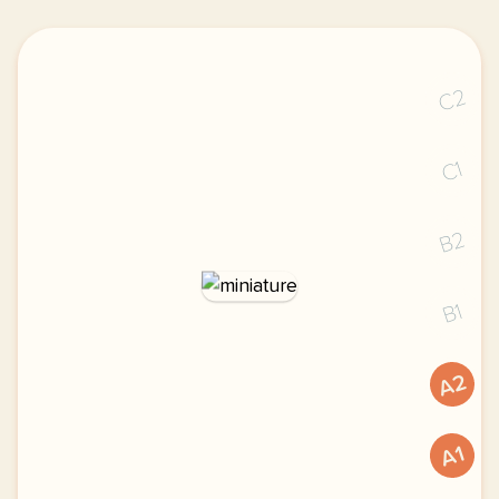
C2
C1
B2
B1
A2
A1