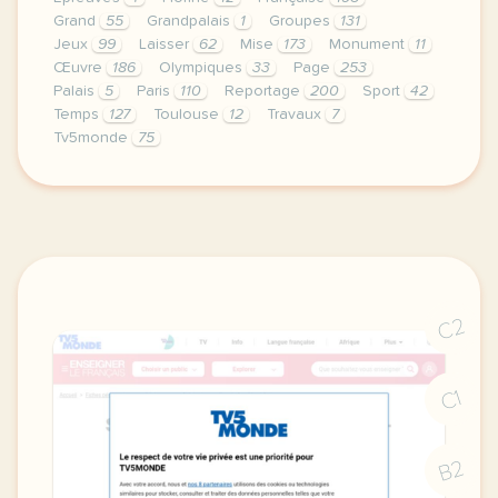
Grand
55
Grandpalais
1
Groupes
131
Jeux
99
Laisser
62
Mise
173
Monument
11
Œuvre
186
Olympiques
33
Page
253
Palais
5
Paris
110
Reportage
200
Sport
42
Temps
127
Toulouse
12
Travaux
7
Tv5monde
75
le respect de votre vie privee est une priorite po
C2
C1
B2