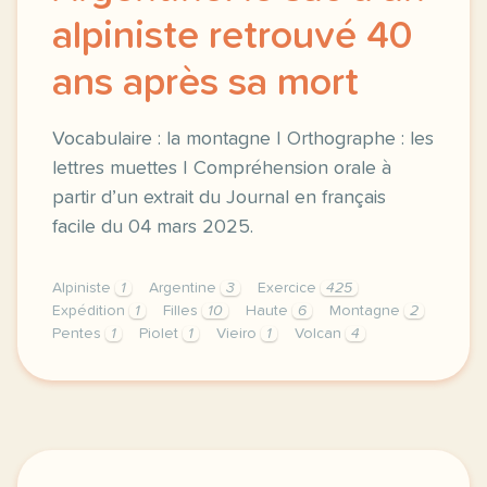
alpiniste retrouvé 40
ans après sa mort
Vocabulaire : la montagne | Orthographe : les
lettres muettes | Compréhension orale à
partir d’un extrait du Journal en français
facile du 04 mars 2025.
Alpiniste
1
Argentine
3
Exercice
425
Expédition
1
Filles
10
Haute
6
Montagne
2
Pentes
1
Piolet
1
Vieiro
1
Volcan
4
exercice b1 argentine le sac d un alpiniste retrouv