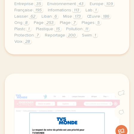
Entreprise
35
Environnement
43
Europe
109
Française
195
Informations
113
Lab
1
Laisser
62
Liban
6
Mise
173
Œuvre
186
Ong
8
Page
253
Plage
7
Plages
5
Plastc
1
Plastique
15
Pollution
11
Protection
7
Reportage
200
Swim
1
Voix
28
le respect de votre vie privee est une priorite pou
C2
C1
B2