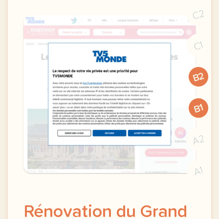
C2
C1
B2
B1
A2
A1
Rénovation du Grand