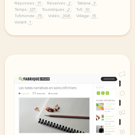
Réponses
71
Réservés
2
Tatiana
3
Temps
127
Touristiques
2
Tv5
10
Tv5monde
75
Vidéo
308
Village
15
Volant
1
le respect de votre vie privee est une priorite p
C2
C1
B2
B1