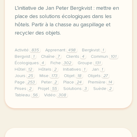
L’initiative de Jan Peter Bergkvist : mettre en
place des solutions écologiques dans les
hôtels. Partir à la chasse au gaspillage et
recycler des objets.
Activité
835
Apprenant
498
Bergkvist
1
Bergvist
1
Chaîne
7
Clients
4
Commun
101
Écologiques
4
Fiche
302
Groupe
131
Hôtel
12
Hôtels
2
Initiatives
1
Jan
1
Jours
25
Mise
173
Objet
18
Objets
27
Page
253
Peter
2
Place
24
Première
14
Prises
2
Projet
55
Solutions
3
Suède
2
Tableau
56
Vidéo
308
le respect de votre vie privee est une priorite po