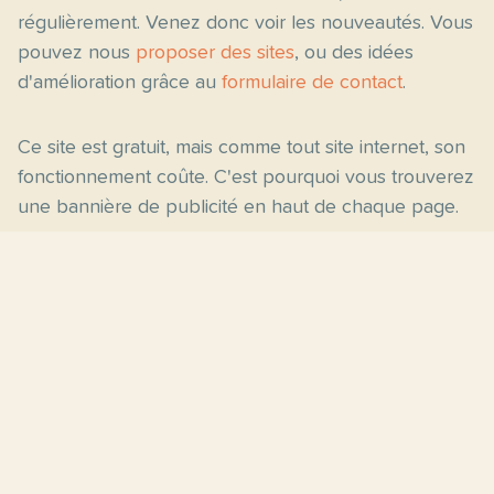
régulièrement. Venez donc voir les nouveautés. Vous
pouvez nous
proposer des sites
, ou des idées
d'amélioration grâce au
formulaire de contact
.
Ce site est gratuit, mais comme tout site internet, son
fonctionnement coûte. C'est pourquoi vous trouverez
une bannière de publicité en haut de chaque page.
Pages principales
Fiches par niveau
Accueil
C2
Thèmes
C1
Blog
B2
Proposer un site
B1