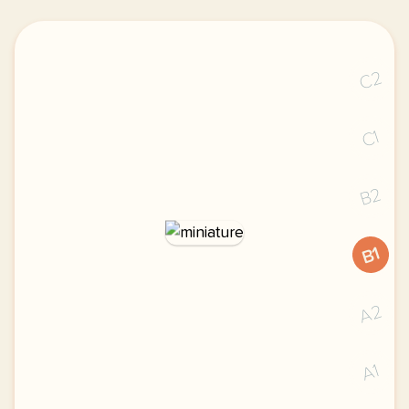
C2
C1
B2
B1
A2
A1