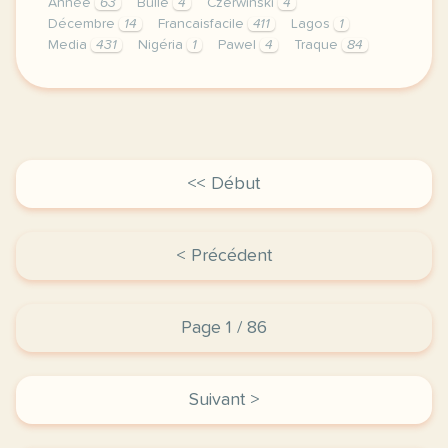
Année
63
Bulle
4
Czerwinski
4
Décembre
14
Francaisfacile
411
Lagos
1
Media
431
Nigéria
1
Pawel
4
Traque
84
exercice b2 crossover et detty december decembre a 
<< Début
< Précédent
Page 1 / 86
Suivant >