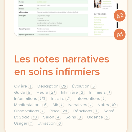
A2
A1
Les notes narratives
en soins infirmiers
Civière
1
Description
88
Évolution
5
Guide
8
Heure
21
Infirmière
2
Infirmiers
1
Informations
113
Inscrire
2
Interventions
1
Manifestations
6
Mir
1
Narratives
1
Notes
10
Observations
1
Place
24
Réactions
3
Santé
Et Social
18
Selon
4
Soins
3
Urgence
9
Usager
1
Utilisation
6
theme sante et social duree 150 minutes 2 h 30 nivea