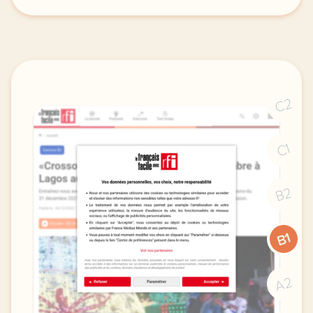
exercice b1 les olympiades du hip hop entrainez vou
C2
C1
B2
B1
A2