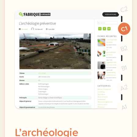
C2
C1
B2
B1
A2
A1
L’archéologie