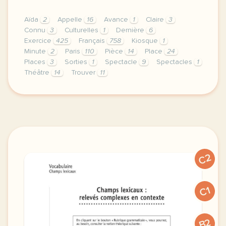
Aïda
2
Appelle
16
Avance
1
Claire
3
Connu
3
Culturelles
1
Dernière
6
Exercice
425
Français
758
Kiosque
1
Minute
2
Paris
110
Pièce
14
Place
24
Places
3
Sorties
1
Spectacle
9
Spectacles
1
Théâtre
14
Trouver
11
exercice b1 les sorties culturelles parler d un spec
C2
C1
B2