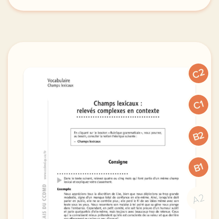
champs lexicaux vocabulaire releves complexes en co
C2
C1
B2
B1
A2