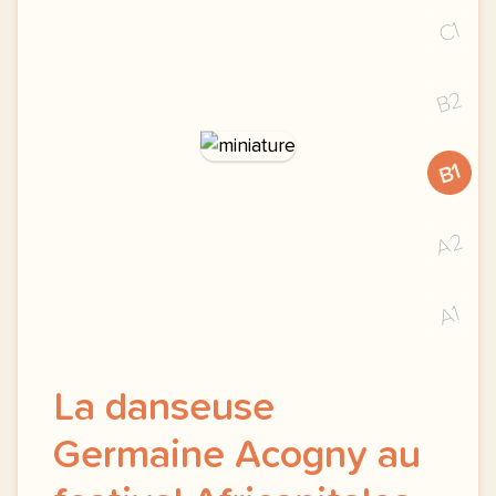
C1
B2
B1
A2
A1
La danseuse
Germaine Acogny au