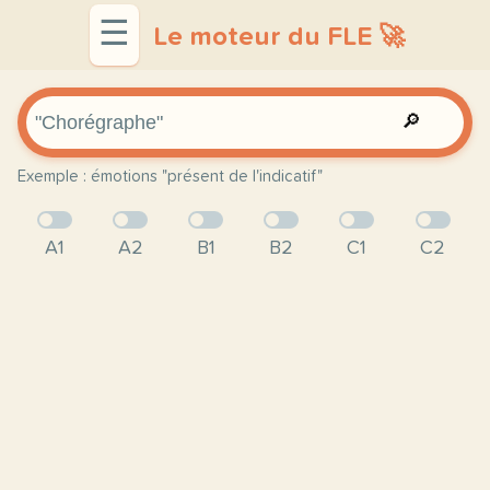
☰
Le moteur du FLE 🚀
🔎
Exemple : émotions "présent de l'indicatif"
A1
A2
B1
B2
C1
C2