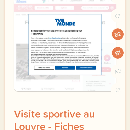
C1
B2
B1
A2
A1
Visite sportive au
Louvre - Fiches