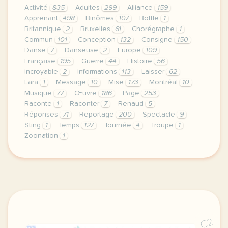
Activité
835
Adultes
299
Alliance
159
Apprenant
498
Binômes
107
Bottle
1
Britannique
2
Bruxelles
61
Chorégraphe
1
Commun
101
Conception
132
Consigne
150
Danse
7
Danseuse
2
Europe
109
Française
195
Guerre
44
Histoire
56
Incroyable
2
Informations
113
Laisser
62
Lara
1
Message
10
Mise
173
Montréal
10
Musique
77
Œuvre
186
Page
253
Raconte
1
Raconter
7
Renaud
5
Réponses
71
Reportage
200
Spectacle
9
Sting
1
Temps
127
Tournée
4
Troupe
1
Zoonation
1
le respect de votre vie privee est une priorite po
C2