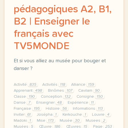
pédagogiques A2, B1,
B2 | Enseigner le
français avec
TV5MONDE
Et si vous alliez au musée pour bouger et
danser ?
Activité
835
Activités
118
Alliance
159
Apprenant
498
Binômes
107
Cavilam
90
Classe
190
Conception
132
Consigne
150
Danse
7
Enseigner
48
Expérience
11
Française
195
Histoire
56
Informations
113
Inviter
61
Josépha
1
Kerkouche
1
Louvre
4
Madoki
1
Mise
173
Musée
30
Musees
2
Musées
5
Œuvre
186
Œuvres
15
Page
253