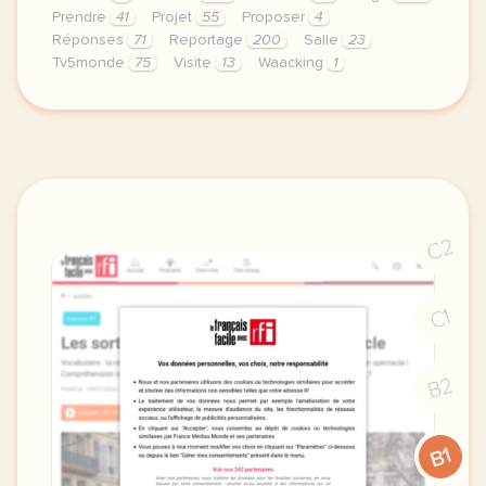
Prendre
41
Projet
55
Proposer
4
Réponses
71
Reportage
200
Salle
23
Tv5monde
75
Visite
13
Waacking
1
le respect de votre vie privee est une priorite po
C2
C1
B2
B1