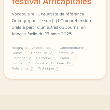
festival Africapitales
Vocabulaire : Une artiste de référence |
Orthographe : le son [s] | Compréhension
orale à partir d’un extrait du Journal en
français facile du 27 mars 2025.
Acogny
1
Africapitales
1
Contemporaine
1
Danse
7
Danseuse
2
Festival
24
Fromager
2
Germaine
1
Grand
55
Honneur
3
Kapokier
1
Paris
110
Référence
2
Technique
7
exercice b1 la danseuse germaine acogny au festival