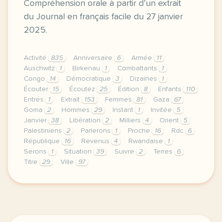
Compréhension orale à partir d’un extrait
du Journal en français facile du 27 janvier
2025.
Activité
835
Anniversaire
6
Armée
11
Auschwitz
1
Birkenau
1
Combattants
1
Congo
14
Démocratique
3
Dizaines
1
Écouter
15
Écoutez
25
Édition
8
Enfants
110
Entrés
1
Extrait
153
Femmes
81
Gaza
67
Goma
2
Hommes
29
Instant
1
Invitée
5
Janvier
38
Libération
2
Milliers
4
Orient
5
Palestiniens
2
Parlerons
1
Proche
16
Rdc
6
République
16
Revenus
4
Rwandaise
1
Serons
1
Situation
39
Suivre
2
Terres
6
Titre
29
Ville
97
exercice a2 rdc gaza auschwitz les titres du 27 jan