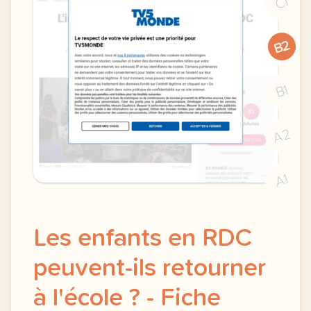
C1
B2
B1
A2
A1
Les enfants en RDC
peuvent-ils retourner
à l'école ? - Fiche