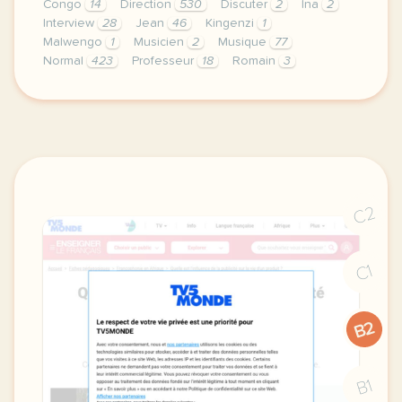
Congo
14
Direction
530
Discuter
2
Ina
2
Interview
28
Jean
46
Kingenzi
1
Malwengo
1
Musicien
2
Musique
77
Normal
423
Professeur
18
Romain
3
didomi host didomi components button cursor pointer
C2
C1
B2
B1