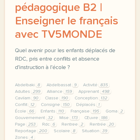
pédagogique B2 |
Enseigner le français
avec TV5MONDE
Quel avenir pour les enfants déplacés de
RDC, pris entre conflits et absence
d’instruction à l’école ?
Abdelbaki
8
Abdelbassat
9
Activité
835
Adultes
299
Alliance
159
Apprenant
498
Cavilam
90
Classe
190
Conception
132
Conflit
12
Consigne
150
Déplacés
1
École
66
Enfants
110
Française
195
Goma
2
Gouvernement
32
Mise
173
Œuvre
186
Page
253
Rdc
6
Rentree
2
Rentrée
20
Reportage
200
Scolaire
8
Situation
39
Zones
4