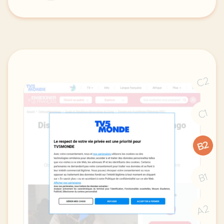
le respect de votre vie privee est une priorite po
C2
C1
B2
B1
A2