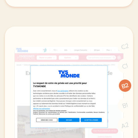
le respect de votre vie privee est une priorite po
C2
C1
B2
B1
A2