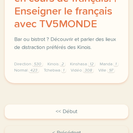
Enseigner le français
avec TV5MONDE
Bar ou bistrot ? Découvrir et parler des lieux
de distraction préférés des Kinois.
Direction
530
Kinois
2
Kinshasa
12
Manda
1
Normal
423
Tchebwa
1
Vidéo
308
Ville
97
didomi host didomi components button cursor pointer
<< Début