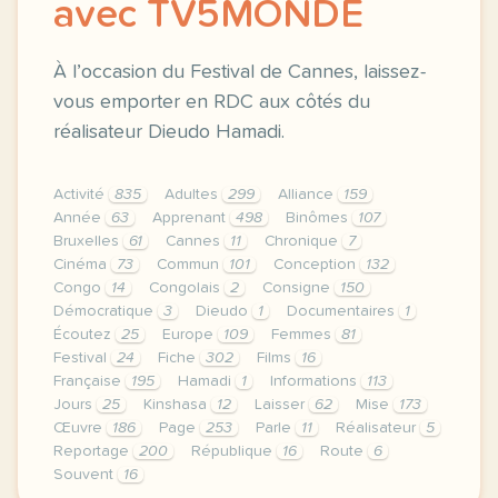
avec TV5MONDE
À l’occasion du Festival de Cannes, laissez-
vous emporter en RDC aux côtés du
réalisateur Dieudo Hamadi.
Activité
835
Adultes
299
Alliance
159
Année
63
Apprenant
498
Binômes
107
Bruxelles
61
Cannes
11
Chronique
7
Cinéma
73
Commun
101
Conception
132
Congo
14
Congolais
2
Consigne
150
Démocratique
3
Dieudo
1
Documentaires
1
Écoutez
25
Europe
109
Femmes
81
Festival
24
Fiche
302
Films
16
Française
195
Hamadi
1
Informations
113
Jours
25
Kinshasa
12
Laisser
62
Mise
173
Œuvre
186
Page
253
Parle
11
Réalisateur
5
Reportage
200
République
16
Route
6
Souvent
16