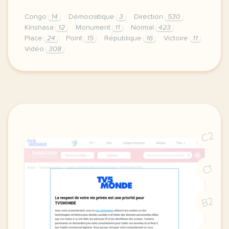
Congo
14
Démocratique
3
Direction
530
Kinshasa
12
Monument
11
Normal
423
Place
24
Point
15
République
16
Victoire
11
Vidéo
308
didomi host didomi components button cursor pointer
C2
C1
B2