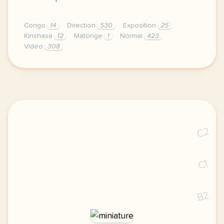
Congo
14
Direction
530
Exposition
25
Kinshasa
12
Matonge
1
Normal
423
Vidéo
308
didomi host didomi components button cursor pointer
C2
C1
B2