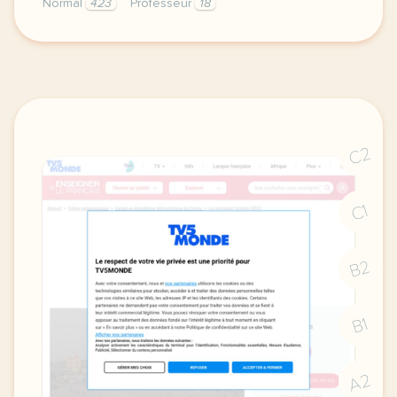
Normal
423
Professeur
18
didomi host didomi components button cursor pointer
C2
C1
B2
B1
A2