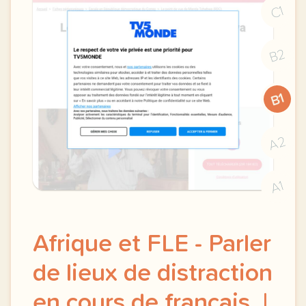
C1
B2
B1
A2
A1
Afrique et FLE - Parler
de lieux de distraction
en cours de français. |