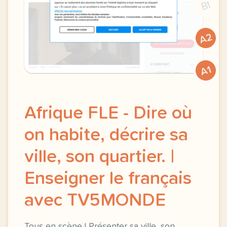
B1
A2
A1
Afrique FLE - Dire où
on habite, décrire sa
ville, son quartier. |
Enseigner le français
avec TV5MONDE
Tous en scène ! Présenter sa ville, son