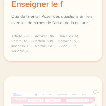
Enseigner le f
Que de talents ! Poser des questions en lien
avec les domaines de l’art et de la culture.
Activité
835
Activités
118
Bruxelles
61
Centre
17
Direction
530
Domaine
6
Kinshasa
12
Normal
423
Vidéo
308
Wallonie
3
didomi host didomi components button cursor pointer
C2