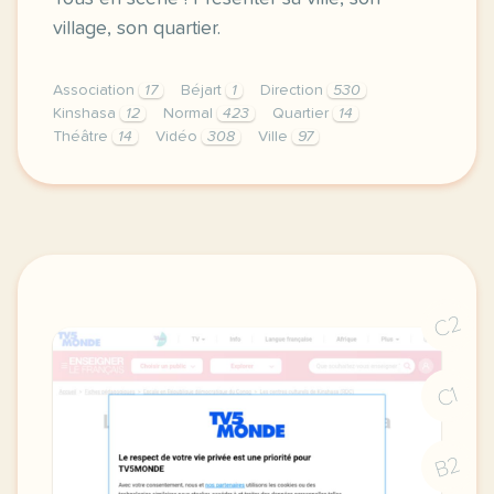
village, son quartier.
Association
17
Béjart
1
Direction
530
Kinshasa
12
Normal
423
Quartier
14
Théâtre
14
Vidéo
308
Ville
97
didomi host didomi components button cursor pointer
C2
C1
B2