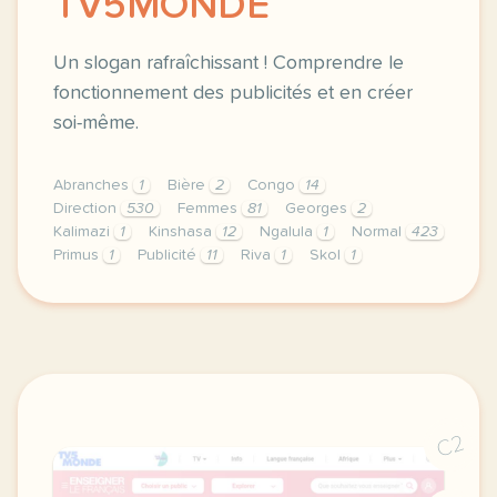
TV5MONDE
Un slogan rafraîchissant ! Comprendre le
fonctionnement des publicités et en créer
soi-même.
Abranches
1
Bière
2
Congo
14
Direction
530
Femmes
81
Georges
2
Kalimazi
1
Kinshasa
12
Ngalula
1
Normal
423
Primus
1
Publicité
11
Riva
1
Skol
1
didomi host didomi components button cursor pointer
C2