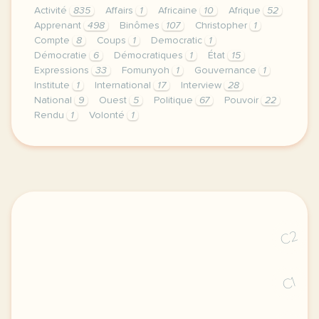
Activité
835
Affairs
1
Africaine
10
Afrique
52
Apprenant
498
Binômes
107
Christopher
1
Compte
8
Coups
1
Democratic
1
Démocratie
6
Démocratiques
1
État
15
Expressions
33
Fomunyoh
1
Gouvernance
1
Institute
1
International
17
Interview
28
National
9
Ouest
5
Politique
67
Pouvoir
22
Rendu
1
Volonté
1
le respect de votre vie privee est une priorite pou
C2
C1