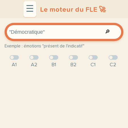
☰
Le moteur du FLE 🚀
🔎
Exemple : émotions "présent de l'indicatif"
A1
A2
B1
B2
C1
C2