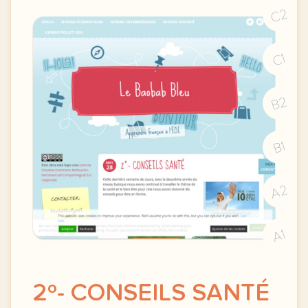
C2
C1
B2
B1
A2
A1
2º- CONSEILS SANTÉ