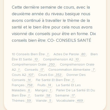
Cette dernière semaine de cours, avec la
deuxième année du niveau basique nous
avons continué à travailler le thème de la
santé et le bien être pour cela nous avons
visionné dix conseils pour être en forme. Dix
conseils bien être: CO- CONSEILS SANTÉ
10 Conseils Bien Être
1
Actes De Parole
80
Bien
Être Et Santé
10
Compréhension A2
10
Compréhension Orale
250
Compréhension Orale
A2
1
Conseils
17
Consommation Alimentaire
7
Cours A2
107
Cours Eoi
353
Donner Des
Conseils
14
Fle Santé Et Bien Être
1
Français
758
Fruits
14
La Santé Et Les
Maladies
6
Mangez
1
Parler De La Santé Et Du
Bien Être
1
Santé
58
Semaine
17
Thèmes
59
Viande
5
Vocabulaire
469
image ticsenfle blogspot comcette derniere semaine d