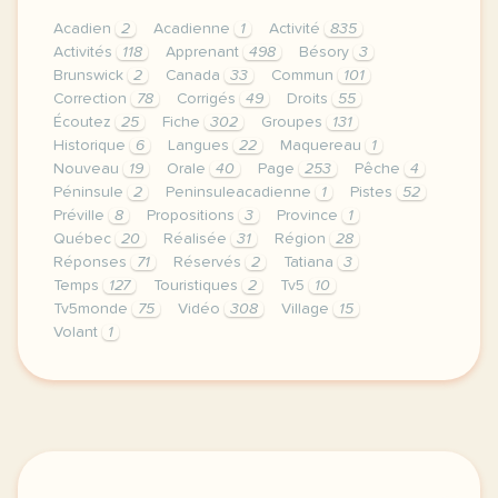
Acadien
2
Acadienne
1
Activité
835
Activités
118
Apprenant
498
Bésory
3
Brunswick
2
Canada
33
Commun
101
Correction
78
Corrigés
49
Droits
55
Écoutez
25
Fiche
302
Groupes
131
Historique
6
Langues
22
Maquereau
1
Nouveau
19
Orale
40
Page
253
Pêche
4
Péninsule
2
Peninsuleacadienne
1
Pistes
52
Préville
8
Propositions
3
Province
1
Québec
20
Réalisée
31
Région
28
Réponses
71
Réservés
2
Tatiana
3
Temps
127
Touristiques
2
Tv5
10
Tv5monde
75
Vidéo
308
Village
15
Volant
1
le respect de votre vie privee est une priorite p