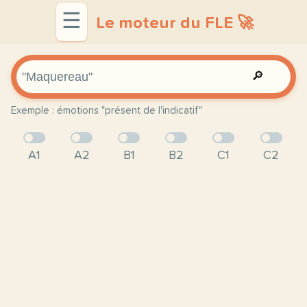
☰
Le moteur du FLE 🚀
🔎
Exemple : émotions "présent de l'indicatif"
A1
A2
B1
B2
C1
C2