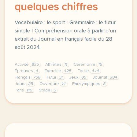
quelques chiffres
Vocabulaire : le sport | Grammaire : le futur
simple | Compréhension orale à partir d’un
extrait du Journal en français facile du 28
août 2024.
Activité
835
Athlètes
11
Cérémonie
16
Épreuves
4
Exercice
425
Facile
444
Français
758
Futur
51
Jeux
99
Journal
394
Jours
25
Ouverture
14
Paralympiques
5
Paris
110
Stade
5
exercice a2 les jeux paralympiques en quelques chif