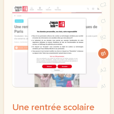
C2
C1
B2
B1
A2
A1
Une rentrée scolaire