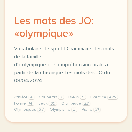
Les mots des JO:
«olympique»
Vocabulaire : le sport | Grammaire : les mots
de la famille
d’« olympique » | Compréhension orale à
partir de la chronique Les mots des JO du
08/04/2024.
Athlète
4
Coubertin
3
Dieux
5
Exercice
425
Forme
14
Jeux
99
Olympique
22
Olympiques
33
Olympisme
2
Pierre
31
exercice b1 les mots des jo olympique vocabulaire l