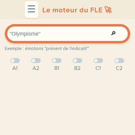
☰
Le moteur du FLE 🚀
🔎
Exemple : émotions "présent de l'indicatif"
A1
A2
B1
B2
C1
C2