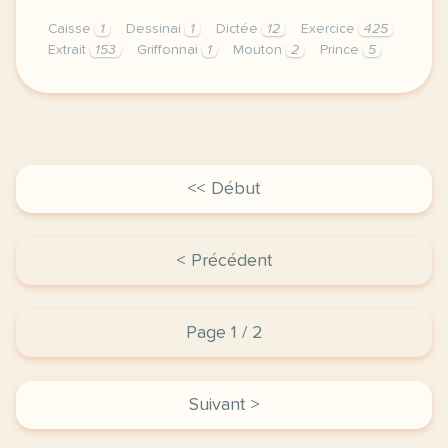
Caisse
1
Dessinai
1
Dictée
12
Exercice
425
Extrait
153
Griffonnai
1
Mouton
2
Prince
5
exercice b2 dictee le petit prince antoine de saint
<< Début
< Précédent
Page 1 / 2
Suivant >