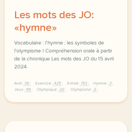
Les mots des JO:
«hymne»
Vocabulaire : l’hymne ; les symboles de
l’olympisme | Compréhension orale à partir
de la chronique Les mots des JO du 15 avril
2024.
Avril
36
Exercice
425
Extrait
153
Hymne
3
Jeux
99
Olympique
22
Olympisme
2
exercice b1 les mots des jo hymne vocabulaire l hym