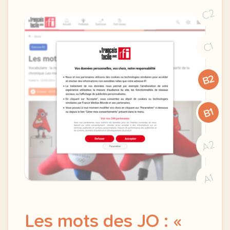
C2
C1
B2
B1
A2
A1
Les mots des JO : «