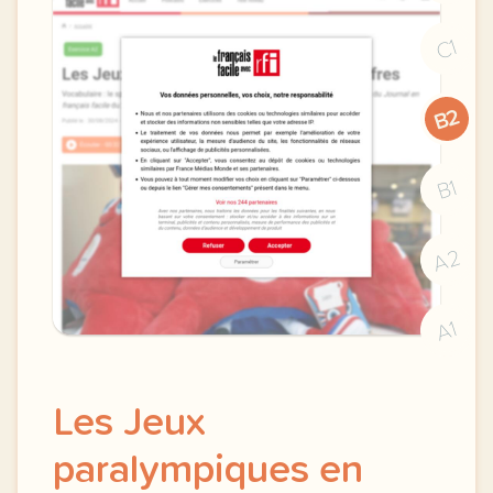
C1
B2
B1
A2
A1
Les Jeux
paralympiques en