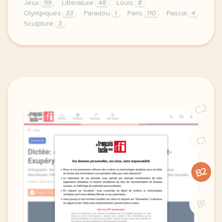
Jeux
99
Littérature
48
Louis
8
Olympiques
33
Paradou
1
Paris
110
Pascal
4
Sculpture
3
exercice c1 c2 des epreuves d art et de litterature
C2
C1
B2
B1