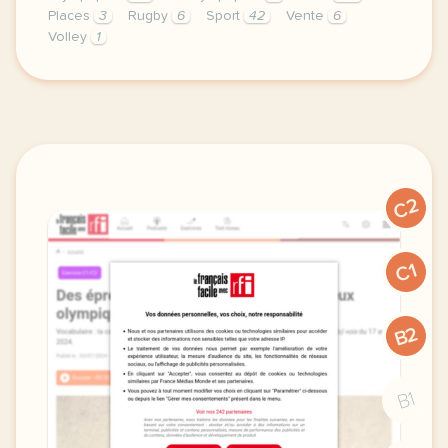
Places
3
Rugby
6
Sport
42
Vente
6
Volley
1
exercice a2 il reste des places pour les jeux olymp
C2
C1
B2
B1