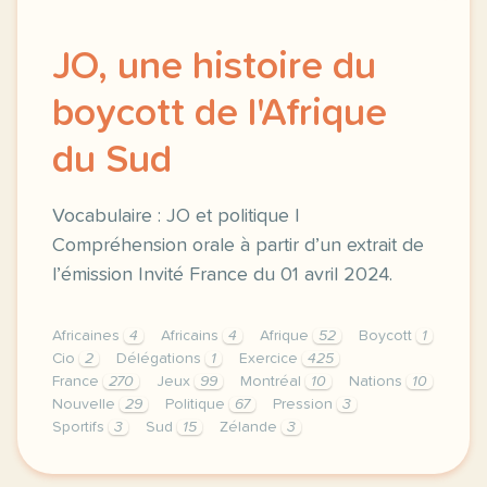
JO, une histoire du
boycott de l'Afrique
du Sud
Vocabulaire : JO et politique |
Compréhension orale à partir d’un extrait de
l’émission Invité France du 01 avril 2024.
Africaines
4
Africains
4
Afrique
52
Boycott
1
Cio
2
Délégations
1
Exercice
425
France
270
Jeux
99
Montréal
10
Nations
10
Nouvelle
29
Politique
67
Pression
3
Sportifs
3
Sud
15
Zélande
3
exercice c1 c2 jo une histoire du boycott de l afriq