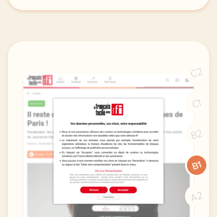
exercice a2 iran la cite antique de persepolis en d
C2
C1
B2
B1
A2