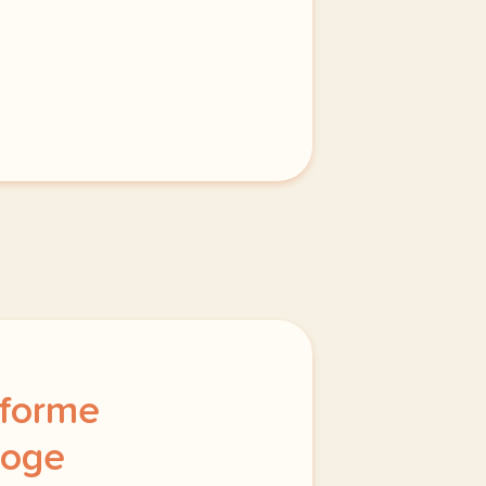
 forme
loge