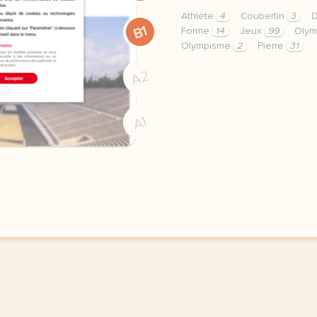
Athlète
4
Coubertin
3
B1
Forme
14
Jeux
99
Olym
Olympisme
2
Pierre
31
exercice b1 les mots des
A2
A1