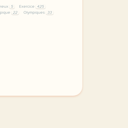
Dieux
5
Exercice
425
pique
22
Olympiques
33
 jo olympique vocabulaire le sport grammaire les mots de l