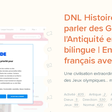
DNL Histoire
parler des 
C2
l'Antiquité 
bilingue | E
C1
français a
B2
Une civilisation extraord
des Jeux olympiques… ma
B1
Activité
835
Antique
2
A2
Dieux
5
Direction
530
Jeux
99
Normal
423
Ol
didomi host didomi compo