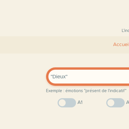
L'i
Accuei
Exemple : émotions "présent de l'indicatif"
A1
A