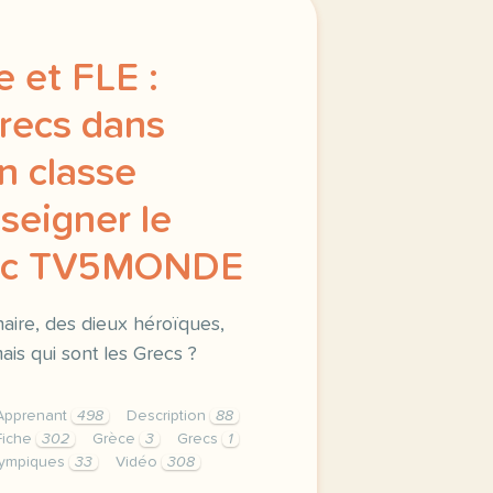
 et FLE :
Grecs dans
en classe
nseigner le
vec TV5MONDE
inaire, des dieux héroïques,
is qui sont les Grecs ?
Apprenant
498
Description
88
Fiche
302
Grèce
3
Grecs
1
ympiques
33
Vidéo
308
nents button cursor pointer display block height 38px pad