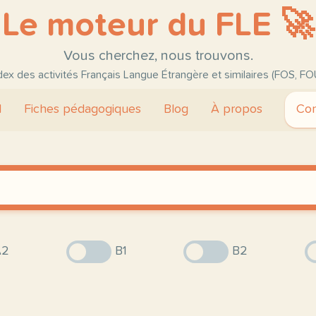
Le moteur du FLE 🚀
Vous cherchez, nous trouvons.
ndex des activités Français Langue Étrangère et similaires (FOS, FO
l
Fiches pédagogiques
Blog
À propos
Con
2
B1
B2