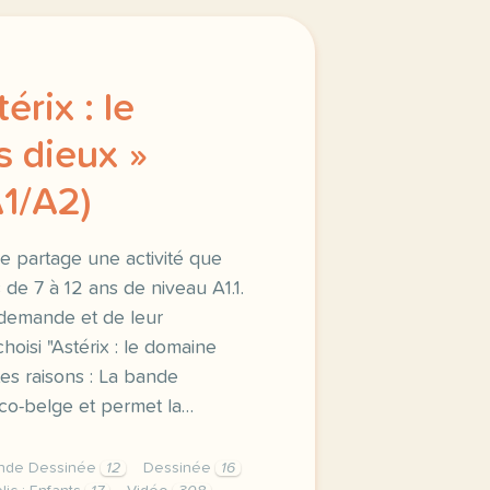
érix : le
 dieux »
A1/A2)
je partage une activité que
s de 7 à 12 ans de niveau A1.1.
 demande et de leur
hoisi "Astérix : le domaine
tes raisons : La bande
nco-belge et permet la…
nde Dessinée
12
Dessinée
16