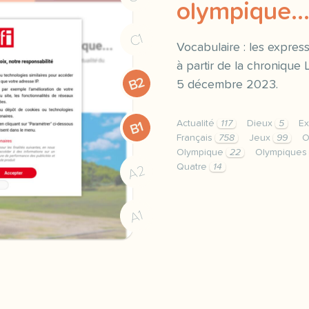
olympique..
C1
Vocabulaire : les expres
à partir de la chronique 
B2
5 décembre 2023.
Actualité
117
Dieux
5
Ex
B1
Français
758
Jeux
99
O
Olympique
22
Olympique
Quatre
14
A2
exercice b2 olympique fo
A1