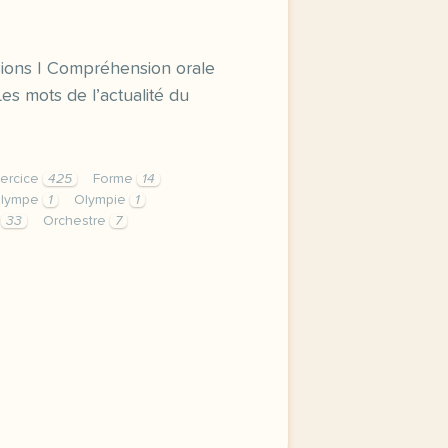
.
sions | Compréhension orale
Les mots de l’actualité du
ercice
425
Forme
14
lympe
1
Olympie
1
s
33
Orchestre
7
rme olympique loge olympique vocabulaire les expressions c