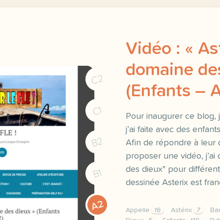
Vidéo : « Ast
domaine des
C2
(Enfants – 
C1
Pour inaugurer ce blog, 
j’ai faite avec des enfant
B2
Afin de répondre à leur
proposer une vidéo, j’ai c
des dieux" pour différen
B1
dessinée Asterix est fra
A2
Appelle
16
Astérix
7
Ba