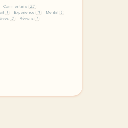
Commentaire
23
eil
1
Expérience
11
Mental
1
êves
3
Rêvons
1
ons nous grammaire le pronom en vocabulaire adjectifs lies