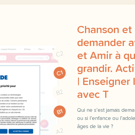
Chanson et 
demander a
C2
et Amir à qu
grandir. Acti
C1
| Enseigner 
B2
avec T
Qui ne s’est jamais dema
B1
ou si l’enfance ou l’adol
âges de la vie ?
A2