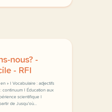
s-nous? -
ile - RFI
n » | Vocabulaire : adjectifs
 : continuum | Éducation aux
périence scientifique |
artir de Jusqu’où…