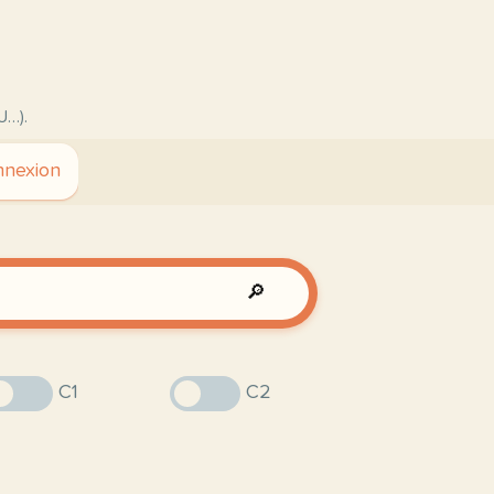
U…).
nexion
🔎
C1
C2