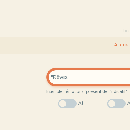
L'i
Accuei
Exemple : émotions "présent de l'indicatif"
A1
A