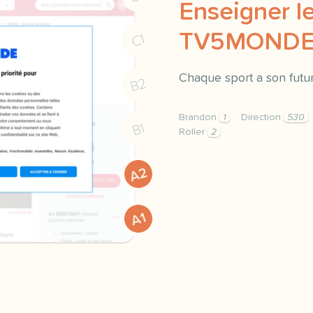
Enseigner le
TV5MOND
C1
Chaque sport a son futu
B2
Brandon
1
Direction
530
B1
Roller
2
didomi host didomi compo
A2
A1