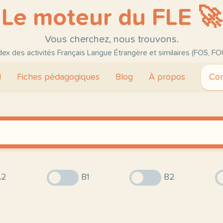
Le moteur du FLE 🚀
Vous cherchez, nous trouvons.
ndex des activités Français Langue Étrangère et similaires (FOS, FO
l
Fiches pédagogiques
Blog
À propos
Con
2
B1
B2