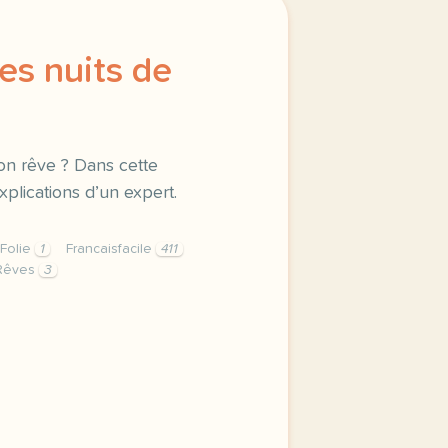
es nuits de
on rêve ? Dans cette
xplications d’un expert.
Folie
1
Francaisfacile
411
Rêves
3
s nuits de folie que se passe t il quand on reve dans cett