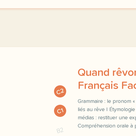
Quand rêvon
Français Fac
C2
Grammaire : le pronom « e
liés au rêve | Étymologie
C1
médias : restituer une ex
Compréhension orale à p
B2