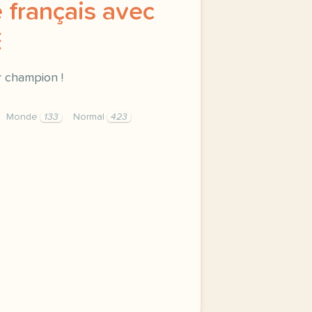
 français avec
E
r champion !
Monde
133
Normal
423
nents button cursor pointer display block height 38px pad