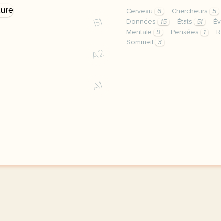
Cerveau
6
Chercheurs
5
B1
Données
15
États
51
Év
Mentale
9
Pensées
1
R
Sommeil
3
A2
exercice c1 c2 quand rev
A1