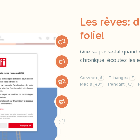
Les rêves: d
folie!
C2
Que se passe-t-il quand 
chronique, écoutez les e
C1
Cerveau
6
Echanges
7
B2
Media
431
Pendant
13
exercice b1 les reves de
B1
A2