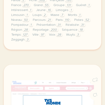
Farida
3
Fiche
302
Française
195
France
270
Grand
55
Groupe
131
Guéret
1
Intéressant
1
Jeune
16
Limoges
1
Limousin
1
Loups
2
Maee
7
Monts
1
Niveau
50
Parcours
21
Paris
110
Pistes
52
Pompadour
1
Présentation
31
Réalisée
31
Région
28
Reportage
200
Séquence
18
Temps
127
Ville
97
Voix
28
Wuyts
3
Zeggagh
3
le respect de votre vie privee est une priorite po
C2
C1