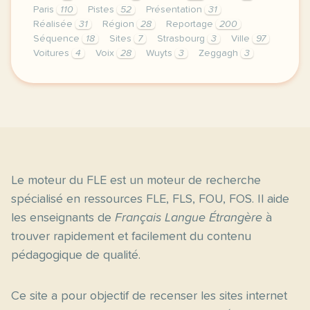
Paris
110
Pistes
52
Présentation
31
Réalisée
31
Région
28
Reportage
200
Séquence
18
Sites
7
Strasbourg
3
Ville
97
Voitures
4
Voix
28
Wuyts
3
Zeggagh
3
le respect de votre vie privee est une priorite po
Le moteur du FLE est un moteur de recherche
spécialisé en ressources FLE, FLS, FOU, FOS. Il aide
les enseignants de
Français Langue Étrangère
à
trouver rapidement et facilement du contenu
pédagogique de qualité.
Ce site a pour objectif de recenser les sites internet