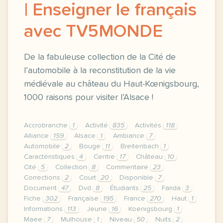
| Enseigner le français
avec TV5MONDE
De la fabuleuse collection de la Cité de
l’automobile à la reconstitution de la vie
médiévale au château du Haut-Kœnigsbourg,
1000 raisons pour visiter l’Alsace !
Accrobranche
1
Activité
835
Activités
118
Alliance
159
Alsace
1
Ambiance
7
Automobile
2
Bouge
11
Breitenbach
1
Caractéristiques
4
Centre
17
Château
10
Cité
5
Collection
8
Commentaire
23
Corrections
2
Court
20
Disponible
7
Document
47
Dvd
8
Étudiants
25
Farida
3
Fiche
302
Française
195
France
270
Haut
1
Informations
113
Jeune
16
Koenigsbourg
1
Maee
7
Mulhouse
1
Niveau
50
Nuits
2