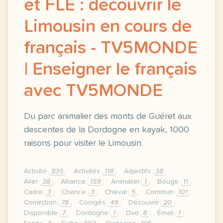
et FLE : découvrir le
Limousin en cours de
français - TV5MONDE
| Enseigner le français
avec TV5MONDE
Du parc animalier des monts de Guéret aux
descentes de la Dordogne en kayak, 1000
raisons pour visiter le Limousin.
Activité
835
Activités
118
Adjectifs
38
Aller
38
Alliance
159
Animalier
1
Bouge
11
Cadre
3
Chance
3
Cheval
5
Commun
101
Correction
78
Corrigés
49
Découvrir
20
Disponible
7
Dordogne
1
Dvd
8
Émail
1