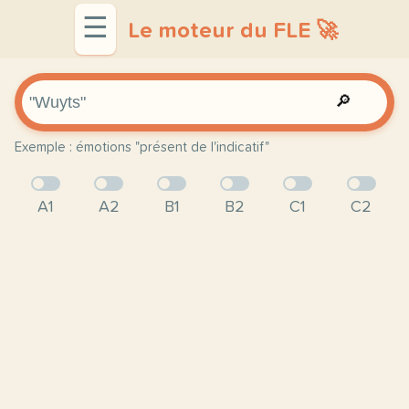
☰
Le moteur du FLE 🚀
🔎
Exemple : émotions "présent de l'indicatif"
A1
A2
B1
B2
C1
C2