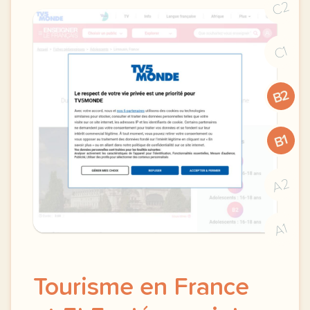
C2
C1
B2
B1
A2
A1
Tourisme en France