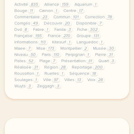
Activité
835
Alliance
159
Aquarium
1
Bouge
11
Carnon
1
Centre
17
Commentaire
23
Commun
101
Correction
78
Corrigés
49
Découvrir
20
Disponible
7
Dvd
8
Fabre
1
Farida
3
Fiche
302
Française
195
France
270
Groupe
131
Informations
113
Kitesurf
1
Languedoc
1
Maee
7
Mise
173
Montpellier
2
Musée
30
Niveau
50
Paris
110
Perpignan
1
Pierre
31
Pistes
52
Plage
7
Présentation
31
Quart
3
Réalisée
31
Région
28
Reportage
200
Roussillon
1
Ruelles
1
Séquence
18
Soulages
1
Ville
97
Villes
13
Voix
28
Wuyts
3
Zeggagh
3
le respect de votre vie privee est une priorite po