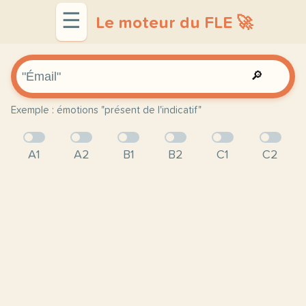
☰
Le moteur du FLE 🚀
🔎
Exemple : émotions "présent de l'indicatif"
A1
A2
B1
B2
C1
C2