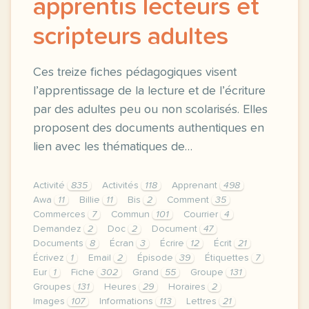
apprentis lecteurs et
scripteurs adultes
Ces treize fiches pédagogiques visent
l’apprentissage de la lecture et de l’écriture
par des adultes peu ou non scolarisés. Elles
proposent des documents authentiques en
lien avec les thématiques de…
Activité
835
Activités
118
Apprenant
498
Awa
11
Billie
11
Bis
2
Comment
35
Commerces
7
Commun
101
Courrier
4
Demandez
2
Doc
2
Document
47
Documents
8
Écran
3
Écrire
12
Écrit
21
Écrivez
1
Email
2
Épisode
39
Étiquettes
7
Eur
1
Fiche
302
Grand
55
Groupe
131
Groupes
131
Heures
29
Horaires
2
Images
107
Informations
113
Lettres
21