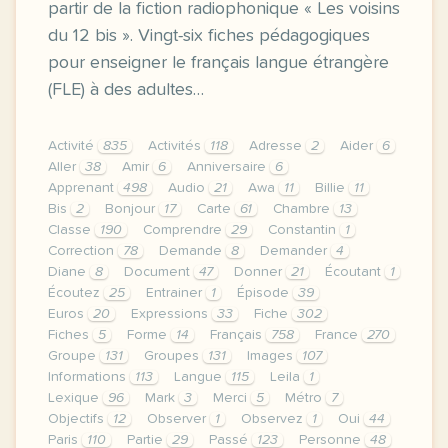
partir de la fiction radiophonique « Les voisins
du 12 bis ». Vingt-six fiches pédagogiques
pour enseigner le français langue étrangère
(FLE) à des adultes…
Activité
835
Activités
118
Adresse
2
Aider
6
Aller
38
Amir
6
Anniversaire
6
Apprenant
498
Audio
21
Awa
11
Billie
11
Bis
2
Bonjour
17
Carte
61
Chambre
13
Classe
190
Comprendre
29
Constantin
1
Correction
78
Demande
8
Demander
4
Diane
8
Document
47
Donner
21
Écoutant
1
Écoutez
25
Entrainer
1
Épisode
39
Euros
20
Expressions
33
Fiche
302
Fiches
5
Forme
14
Français
758
France
270
Groupe
131
Groupes
131
Images
107
Informations
113
Langue
115
Leila
1
Lexique
96
Mark
3
Merci
5
Métro
7
Objectifs
12
Observer
1
Observez
1
Oui
44
Paris
110
Partie
29
Passé
123
Personne
48