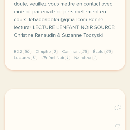
doute, veuillez vous mettre en contact avec
moi soit par email soit personellement en
cours: lebaobabbleu@gmail.com Bonne
lecture!! LECTURE L’ENFANT NOIR SOURCE:
Christine Renaudin & Suzanne Toczyski
B2.2
50
Chapitre
2
Comment
35
École
66
Lectures
11
L'Enfant Noir
1
Narrateur
1
voici la nouvelle fiche de lecture pour ce deuxieme 
C2
C1