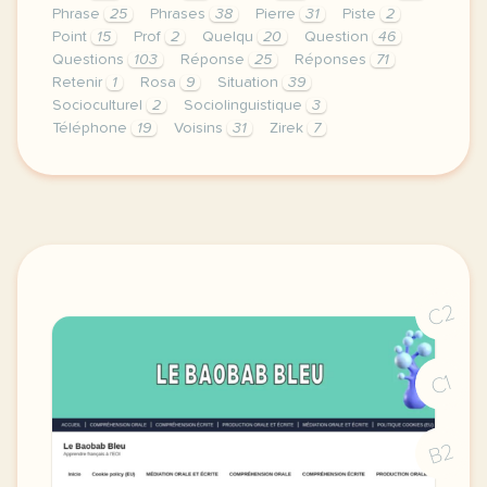
Phrase
25
Phrases
38
Pierre
31
Piste
2
Point
15
Prof
2
Quelqu
20
Question
46
Questions
103
Réponse
25
Réponses
71
Retenir
1
Rosa
9
Situation
39
Socioculturel
2
Sociolinguistique
3
Téléphone
19
Voisins
31
Zirek
7
fiche a1 enseigner avec les voisins du 12 bis publi
C2
C1
B2