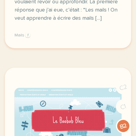
voulaient revoir ou approfondir. La première
réponse que j’ai eue, c’était : “Les mails ! On
veut apprendre à écrire des mails […]
Mails
1
quand j ai vu a la rentree mon petit groupe b1 avec
C2
C1
B2