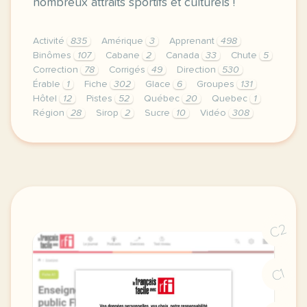
nombreux attraits sportifs et culturels !
Activité
835
Amérique
3
Apprenant
498
Binômes
107
Cabane
2
Canada
33
Chute
5
Correction
78
Corrigés
49
Direction
530
Érable
1
Fiche
302
Glace
6
Groupes
131
Hôtel
12
Pistes
52
Québec
20
Quebec
1
Région
28
Sirop
2
Sucre
10
Vidéo
308
didomi host didomi components button cursor pointer
C2
C1