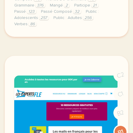
Grammaire
376
Mangé
2
Participe
21
Passé
123
Passé Composé
32
Public :
Adolescents
257
Public : Adultes
256
Verbes
86
elles sont allees au restaurant et elles ont tres bi
C2
C1
B2
B1