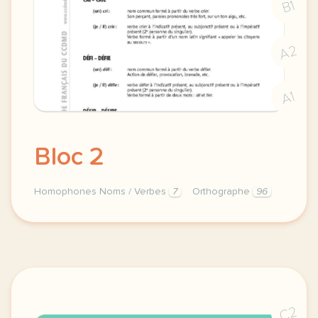
B1
A2
A1
Bloc 2
Homophones Noms / Verbes
7
Orthographe
96
homophones noms verbes homophones bloc 2 homophones 
C2