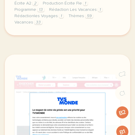
Écrite A2
2
Production Écrite Fle
1
Programme
13
Rédaction Les Vacances
1
Rédactionles Voyages
1
Thèmes
59
Vacances
33
image pixabay comje vous laisse ici les deux redac
C2
C1
B2
B1