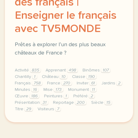
des français |
Enseigner le français
avec TV5MONDE
Prêt.es à explorer l’un des plus beaux
châteaux de France ?
Activité
835
Apprenant
498
Binômes
107
Chantilly
1
Château
10
Classe
190
Français
758
France
270
Inviter
61
Jardins
2
Minutes
16
Mise
173
Monument
11
Œuvre
186
Peintures
1
Préféré
2
Présentation
31
Reportage
200
Siècle
15
Titre
29
Visiteurs
7
le respect de votre vie privee est une priorite pou