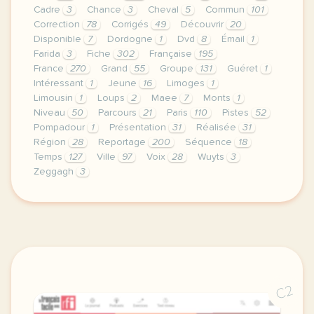
Cadre
3
Chance
3
Cheval
5
Commun
101
Correction
78
Corrigés
49
Découvrir
20
Disponible
7
Dordogne
1
Dvd
8
Émail
1
Farida
3
Fiche
302
Française
195
France
270
Grand
55
Groupe
131
Guéret
1
Intéressant
1
Jeune
16
Limoges
1
Limousin
1
Loups
2
Maee
7
Monts
1
Niveau
50
Parcours
21
Paris
110
Pistes
52
Pompadour
1
Présentation
31
Réalisée
31
Région
28
Reportage
200
Séquence
18
Temps
127
Ville
97
Voix
28
Wuyts
3
Zeggagh
3
le respect de votre vie privee est une priorite po
C2