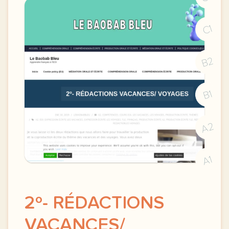
C1
B2
B1
A2
A1
2º- RÉDACTIONS
VACANCES/