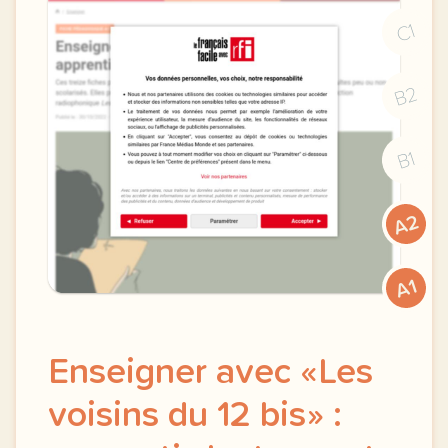
C1
B2
B1
A2
A1
Enseigner avec «Les
voisins du 12 bis» :