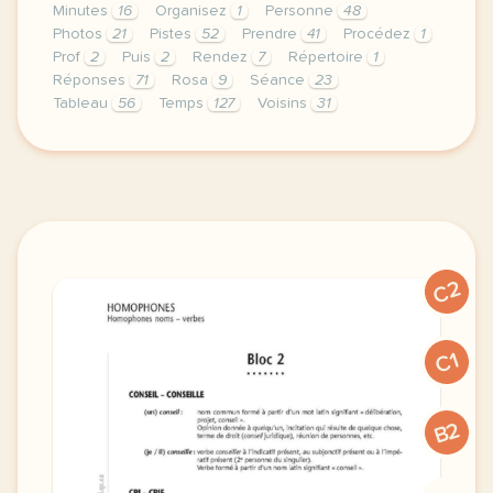
Minutes
16
Organisez
1
Personne
48
Photos
21
Pistes
52
Prendre
41
Procédez
1
Prof
2
Puis
2
Rendez
7
Répertoire
1
Réponses
71
Rosa
9
Séance
23
Tableau
56
Temps
127
Voisins
31
fiche pedagogique a1 enseigner avec les voisins du 1
C2
C1
B2