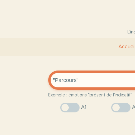
L'i
Accuei
Exemple : émotions "présent de l'indicatif"
A1
A