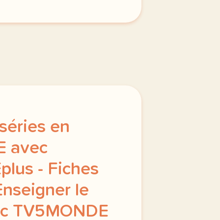
séries en
E avec
us - Fiches
Enseigner le
vec TV5MONDE