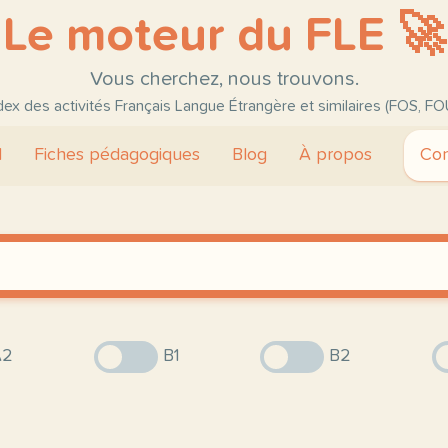
Le moteur du FLE 🚀
Vous cherchez, nous trouvons.
ndex des activités Français Langue Étrangère et similaires (FOS, FO
l
Fiches pédagogiques
Blog
À propos
Con
2
B1
B2