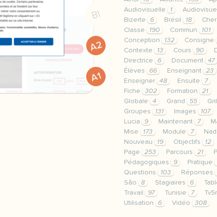
Audiovisuelle
1
Audiovisue
B1
Bizerte
6
Brésil
18
Che
Classe
190
Commun
101
Conception
132
Consigne
A2
Contexte
13
Cours
90
Directrice
6
Document
47
Élèves
66
Enseignant
23
A1
Enseigner
48
Ensuite
7
Fiche
302
Formation
21
Globale
4
Grand
55
Gri
Groupes
131
Images
107
Lucia
9
Maintenant
7
M
Mise
173
Module
7
Na
Nouveau
19
Objectifs
12
Page
253
Parcours
21
Pédagogiques
9
Pratique
Questions
103
Réponses
São
8
Stagiaires
6
Tab
Travail
97
Tunisie
7
Tv
Utilisation
6
Vidéo
308
le respect de votre vie 