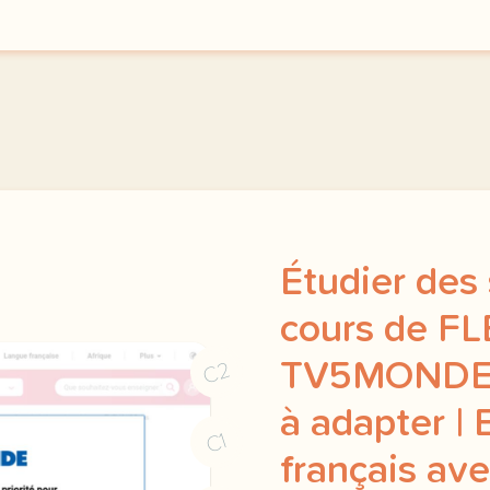
Étudier des 
cours de FL
TV5MONDEpl
C2
à adapter | 
C1
français a