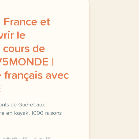
 France et
rir le
 cours de
TV5MONDE |
 français avec
E
onts de Guéret aux
e en kayak, 1000 raisons