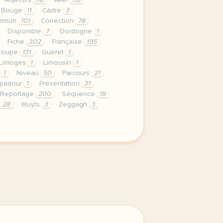
Adjectifs
38
Aller
38
Bouge
11
Cadre
3
mmun
101
Correction
78
Disponible
7
Dordogne
1
Fiche
302
Française
195
roupe
131
Guéret
1
Limoges
1
Limousin
1
s
1
Niveau
50
Parcours
21
padour
1
Présentation
31
Reportage
200
Séquence
18
28
Wuyts
3
Zeggagh
3
privee est une priorite pour tv5mondeavec votre accord n