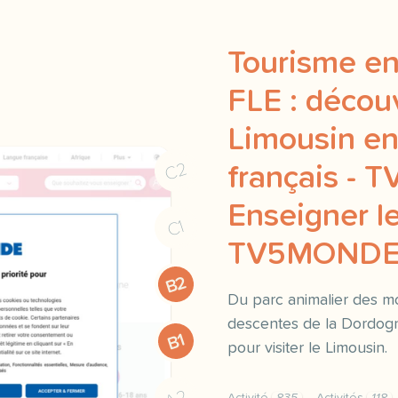
Tourisme en
FLE : découv
Limousin en
C2
français - 
Enseigner le
C1
TV5MOND
B2
Du parc animalier des m
descentes de la Dordogn
B1
pour visiter le Limousin.