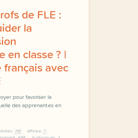
rofs de FLE :
der la
ion
e en classe ? |
 français avec
E
yer pour favoriser la
elle des apprenant·es en
tivités
118
Affinée
1
prenant
498
Audiovisuel
2