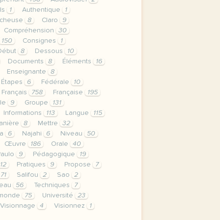
ls
1
Authentique
1
rcheuse
8
Claro
9
Compréhension
30
150
Consignes
1
Début
8
Dessous
10
Documents
8
Éléments
16
Enseignante
8
Étapes
6
Fédérale
10
Français
758
Française
195
lle
9
Groupe
131
Informations
113
Langue
115
anière
8
Mettre
32
da
6
Najahi
6
Niveau
50
Œuvre
186
Orale
40
Paulo
9
Pédagogique
19
12
Pratiques
9
Propose
7
71
Salifou
2
Sao
2
leau
56
Techniques
7
5monde
75
Université
23
Visionnage
4
Visionnez
1
privee est une priorite pour tv5mondeavec votre accord n