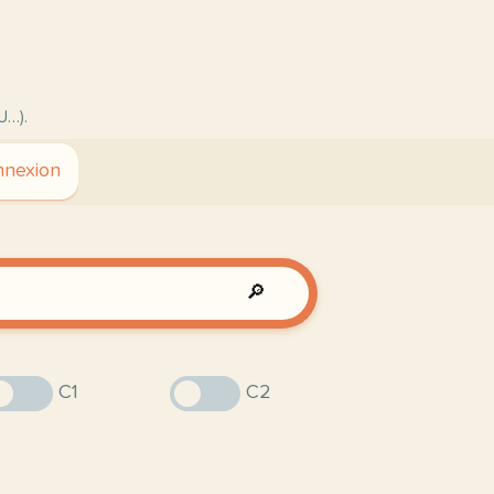
U…).
nexion
🔎
C1
C2