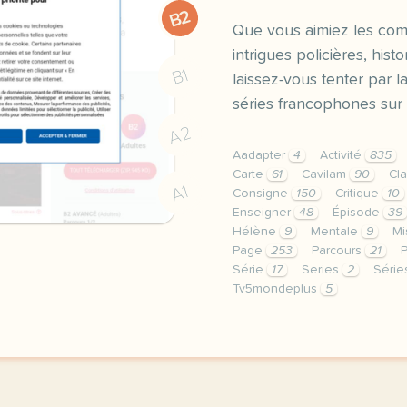
B2
Que vous aimiez les comé
intrigues policières, hist
B1
laissez-vous tenter par la
séries francophones su
A2
Aadapter
4
Activité
835
Carte
61
Cavilam
90
Cl
A1
Consigne
150
Critique
10
Enseigner
48
Épisode
39
Hélène
9
Mentale
9
M
Page
253
Parcours
21
P
Série
17
Series
2
Séri
Tv5mondeplus
5
le respect de votre vie 