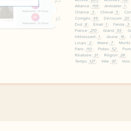
A2
Activité
835
Activités
118
Alliance
159
Animalier
1
Chance
3
Cheval
5
Co
A1
Corrigés
49
Découvrir
20
Dvd
8
Émail
1
Farida
3
France
270
Grand
55
G
Intéressant
1
Jeune
16
Loups
2
Maee
7
Mont
Paris
110
Pistes
52
Pom
Réalisée
31
Région
28
Temps
127
Ville
97
Voix
le respect de votre vie 