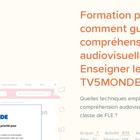
Formation p
comment gui
compréhens
audiovisuell
Enseigner le
TV5MOND
C2
Quelles techniques emplo
compréhension audiovisu
C1
classe de FLE ?
B2
Acquis
7
Activité
835
Ac
Ainsi
10
Alliance
159
Ap