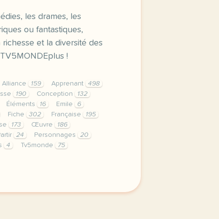
dies, les drames, les
oriques ou fantastiques,
 richesse et la diversité des
r TV5MONDEplus !
Alliance
159
Apprenant
498
asse
190
Conception
132
Éléments
16
Emile
6
Fiche
302
Française
195
ise
173
Œuvre
186
artir
24
Personnages
20
es
4
Tv5monde
75
privee est une priorite pour tv5mondeavec votre accord nou