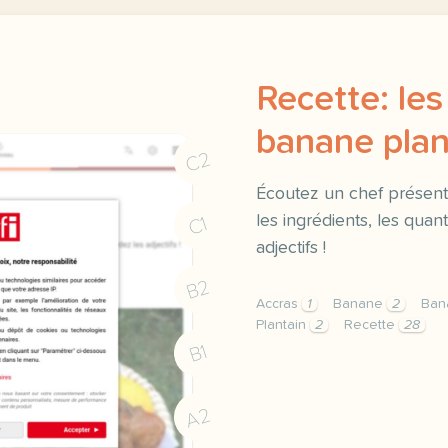
Recette: les
banane plan
C2
Écoutez un chef présente
les ingrédients, les quan
C1
adjectifs !
B2
Accras
1
Banane
2
Ban
Plantain
2
Recette
28
exercice a2 recette les 
B1
A2