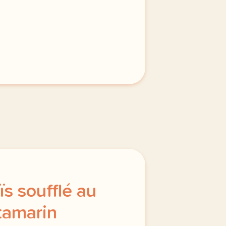
s soufflé au
tamarin