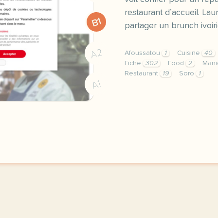
restaurant d’accueil. Lau
B1
partager un brunch ivoi
A2
Afoussatou
1
Cuisine
40
Fiche
302
Food
2
Man
Restaurant
19
Soro
1
A1
fiche b1 refugee food fes