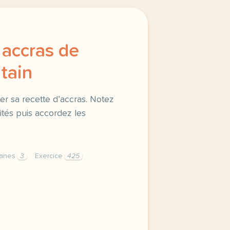
 accras de
tain
r sa recette d’accras. Notez
tités puis accordez les
anes
3
Exercice
425
accras de banane plantain ecoutez un chef presenter sa rec