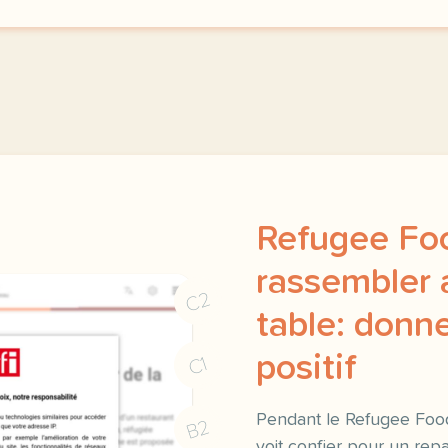
Refugee Foo
rassembler 
C2
table: donne
positif
C1
Pendant le Refugee Food 
B2
voit confier pour un rep