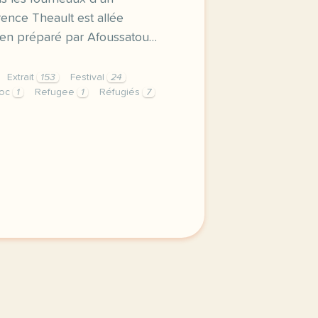
rence Theault est allée
rien préparé par Afoussatou…
Extrait
153
Festival
24
ioc
1
Refugee
1
Réfugiés
7
tival rassembler autour de la table donner un avis positif