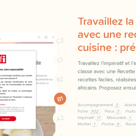
Travaillez l
avec une re
C2
cuisine : pr
C1
Travaillez l’impératif et 
classe avec une Recette
B2
recettes faciles, réalisé
africains. Proposez ensu
B1
Accompagnement
2
Arach
Fiche
302
Fleur
3
Fruit
A2
Impératif
17
Mbouraké
1
Mortier
1
Poche
6
Rece
fiche a2 travaillez la g