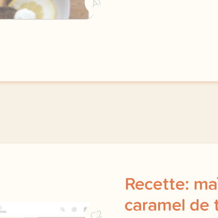
A1
Recette: maï
caramel de 
C2