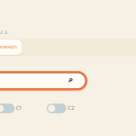
U…).
nexion
🔎
C1
C2