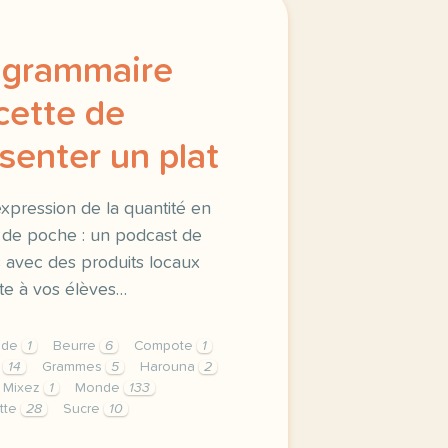
a grammaire
cette de
ésenter un plat
l’expression de la quantité en
 de poche : un podcast de
es avec des produits locaux
ite à vos élèves…
ide
1
Beurre
6
Compote
1
s
14
Grammes
5
Harouna
2
Mixez
1
Monde
133
tte
28
Sucre
10
rammaire avec une recette de cuisine presenter un plat tra