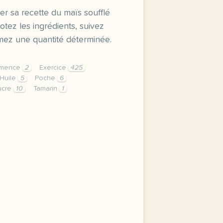
r sa recette du maïs soufflé
otez les ingrédients, suivez
mez une quantité déterminée.
émence
2
Exercice
425
Huile
5
Poche
6
ucre
10
Tamarin
1
 souffle au caramel de tamarin ecoutez un chef presenter 