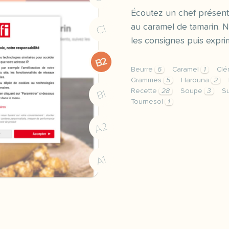
Écoutez un chef présente
au caramel de tamarin. N
C1
les consignes puis expri
B2
Beurre
6
Caramel
1
Cl
Grammes
5
Harouna
2
Recette
28
Soupe
3
S
B1
Tournesol
1
exercice a2 recette mais
A2
A1