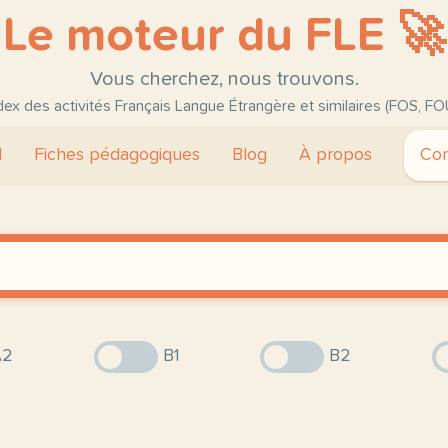
Le moteur du FLE 🚀
Vous cherchez, nous trouvons.
ndex des activités Français Langue Étrangère et similaires (FOS, FO
l
Fiches pédagogiques
Blog
À propos
Con
2
B1
B2