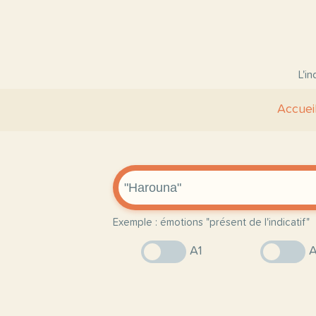
L'i
Accuei
Exemple : émotions "présent de l'indicatif"
A1
A