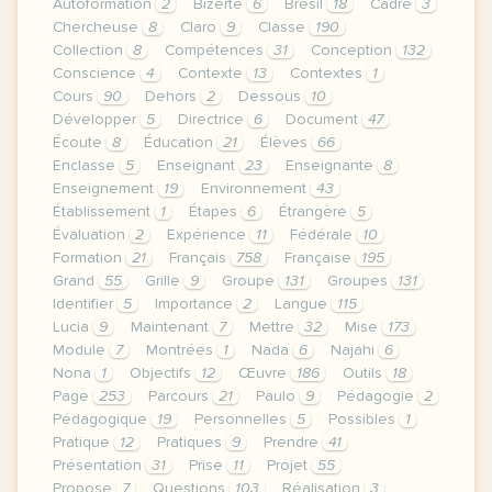
Autoformation
2
Bizerte
6
Brésil
18
Cadre
3
Chercheuse
8
Claro
9
Classe
190
Collection
8
Compétences
31
Conception
132
Conscience
4
Contexte
13
Contextes
1
Cours
90
Dehors
2
Dessous
10
Développer
5
Directrice
6
Document
47
Écoute
8
Éducation
21
Élèves
66
Enclasse
5
Enseignant
23
Enseignante
8
Enseignement
19
Environnement
43
Établissement
1
Étapes
6
Étrangère
5
Évaluation
2
Expérience
11
Fédérale
10
Formation
21
Français
758
Française
195
Grand
55
Grille
9
Groupe
131
Groupes
131
Identifier
5
Importance
2
Langue
115
Lucia
9
Maintenant
7
Mettre
32
Mise
173
Module
7
Montrées
1
Nada
6
Najahi
6
Nona
1
Objectifs
12
Œuvre
186
Outils
18
Page
253
Parcours
21
Paulo
9
Pédagogie
2
Pédagogique
19
Personnelles
5
Possibles
1
Pratique
12
Pratiques
9
Prendre
41
Présentation
31
Prise
11
Projet
55
Propose
7
Questions
103
Réalisation
3