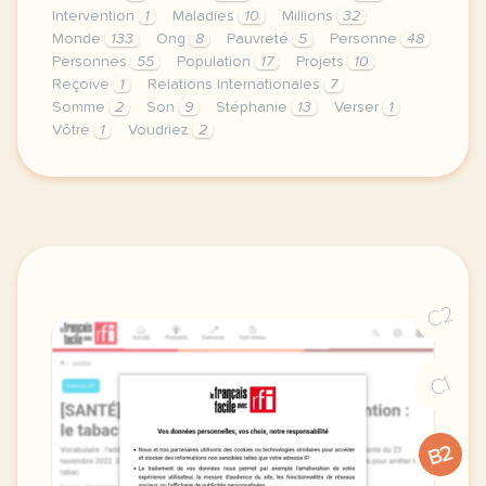
Intervention
1
Maladies
10
Millions
32
Monde
133
Ong
8
Pauvreté
5
Personne
48
Personnes
55
Population
17
Projets
10
Reçoive
1
Relations Internationales
7
Somme
2
Son
9
Stéphanie
13
Verser
1
Vôtre
1
Voudriez
2
theme humanitaire relations internationales duree 6
C2
C1
B2