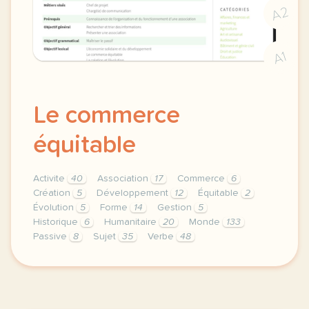
A2
A1
Le commerce
équitable
Activite
40
Association
17
Commerce
6
Création
5
Développement
12
Équitable
2
Évolution
5
Forme
14
Gestion
5
Historique
6
Humanitaire
20
Monde
133
Passive
8
Sujet
35
Verbe
48
theme gestion humanitaire duree 150 minutes 2 h 30 