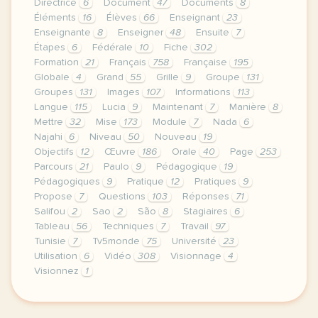
Directrice
6
Document
47
Documents
8
Éléments
16
Élèves
66
Enseignant
23
Enseignante
8
Enseigner
48
Ensuite
7
Étapes
6
Fédérale
10
Fiche
302
Formation
21
Français
758
Française
195
Globale
4
Grand
55
Grille
9
Groupe
131
Groupes
131
Images
107
Informations
113
Langue
115
Lucia
9
Maintenant
7
Manière
8
Mettre
32
Mise
173
Module
7
Nada
6
Najahi
6
Niveau
50
Nouveau
19
Objectifs
12
Œuvre
186
Orale
40
Page
253
Parcours
21
Paulo
9
Pédagogique
19
Pédagogiques
9
Pratique
12
Pratiques
9
Propose
7
Questions
103
Réponses
71
Salifou
2
Sao
2
São
8
Stagiaires
6
Tableau
56
Techniques
7
Travail
97
Tunisie
7
Tv5monde
75
Université
23
Utilisation
6
Vidéo
308
Visionnage
4
Visionnez
1
le respect de votre vie privee est une priorite po