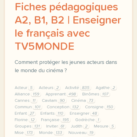
Fiches pédagogiques
A2, B1, B2 | Enseigner
le français avec
TV5MONDE
Comment protéger les jeunes acteurs dans
le monde du cinéma ?
Acteur
5
Acteurs
2
Activité
835
Agathe
2
Alliance
159
Apprenant
498
Binômes
107
Cannes
11
Cavilam
90
Cinéma
73
Commun
101
Conception
132
Consigne
150
Enfant
27
Enfants
110
Enseigner
48
Florine
12
Française
195
Godrèche
1
Groupes
131
Inviter
61
Judith
2
Mesure
5
Mise
173
Monde
133
Nouveau
19