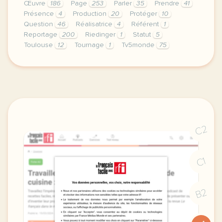
Œuvre
186
Page
253
Parler
35
Prendre
41
Présence
4
Production
20
Protéger
10
Question
46
Réalisatrice
4
Référent
1
Reportage
200
Riedinger
1
Statut
5
Toulouse
12
Tournage
1
Tv5monde
75
le respect de votre vie privee est une priorite po
C2
C1
B2