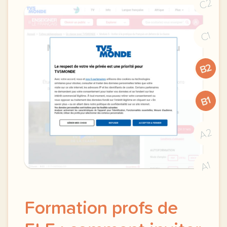
C2
C1
B2
B1
A2
A1
Formation profs de