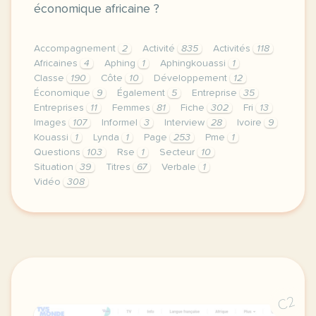
économique africaine ?
Accompagnement
2
Activité
835
Activités
118
Africaines
4
Aphing
1
Aphingkouassi
1
Classe
190
Côte
10
Développement
12
Économique
9
Également
5
Entreprise
35
Entreprises
11
Femmes
81
Fiche
302
Fri
13
Images
107
Informel
3
Interview
28
Ivoire
9
Kouassi
1
Lynda
1
Page
253
Pme
1
Questions
103
Rse
1
Secteur
10
Situation
39
Titres
67
Verbale
1
Vidéo
308
le respect de votre vie privee est une priorite pou
C2