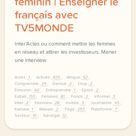
féminin | Enseigner le
français avec
TV5MONDE
Inter’Actes ou comment mettre les femmes
en réseau et attirer les investisseurs. Mener
une interview.
Actes
1
Activité
835
Afrique
52
Comprendre
29
Denise
2
Diop
2
Émission
60
Entreprendre
1
Époté
2
Extrait
153
Femmes
81
Fonds
2
Informel
3
Inter
2
Interview
28
Invitée
5
Journaliste
45
Kamara
1
Mariam
2
Page
253
Plateforme
7
Secteur
10
Sénégal
12
le respect de votre vie privee est une priorite pou