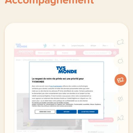
Accompagnement
C2
C1
B2
B1
A2