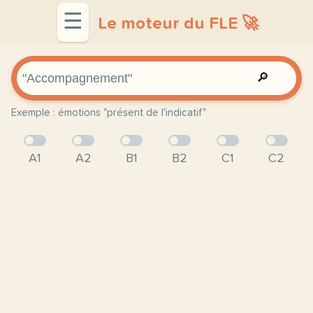
☰
Le moteur du FLE 🚀
🔎
Exemple : émotions "présent de l'indicatif"
A1
A2
B1
B2
C1
C2