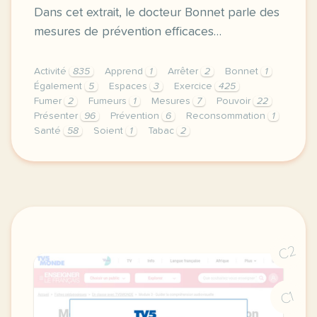
Dans cet extrait, le docteur Bonnet parle des
mesures de prévention efficaces…
Activité
835
Apprend
1
Arrêter
2
Bonnet
1
Également
5
Espaces
3
Exercice
425
Fumer
2
Fumeurs
1
Mesures
7
Pouvoir
22
Présenter
96
Prévention
6
Reconsommation
1
Santé
58
Soient
1
Tabac
2
exercice b1 sante presenter des mesures de preventi
C2
C1