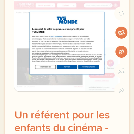
C1
B2
B1
A2
A1
Un référent pour les
enfants du cinéma -