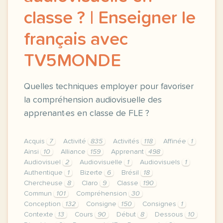
classe ? | Enseigner le
français avec
TV5MONDE
Quelles techniques employer pour favoriser
la compréhension audiovisuelle des
apprenant·es en classe de FLE ?
Acquis
7
Activité
835
Activités
118
Affinée
1
Ainsi
10
Alliance
159
Apprenant
498
Audiovisuel
2
Audiovisuelle
1
Audiovisuels
1
Authentique
1
Bizerte
6
Brésil
18
Chercheuse
8
Claro
9
Classe
190
Commun
101
Compréhension
30
Conception
132
Consigne
150
Consignes
1
Contexte
13
Cours
90
Début
8
Dessous
10