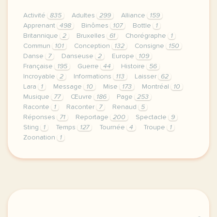
Activité
835
Adultes
299
Alliance
159
Apprenant
498
Binômes
107
Bottle
1
Britannique
2
Bruxelles
61
Chorégraphe
1
Commun
101
Conception
132
Consigne
150
Danse
7
Danseuse
2
Europe
109
Française
195
Guerre
44
Histoire
56
Incroyable
2
Informations
113
Laisser
62
Lara
1
Message
10
Mise
173
Montréal
10
Musique
77
Œuvre
186
Page
253
Raconte
1
Raconter
7
Renaud
5
Réponses
71
Reportage
200
Spectacle
9
Sting
1
Temps
127
Tournée
4
Troupe
1
Zoonation
1
le respect de votre vie privee est une priorite po