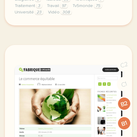
Traitement
3
Travail
97
Tv5monde
75
Université
23
Vidéo
308
le respect de votre vie privee est une priorite po
C2
C1
B2
B1