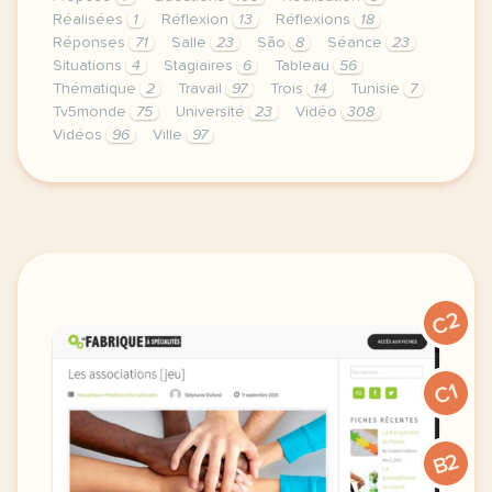
Réalisées
1
Réflexion
13
Réflexions
18
Réponses
71
Salle
23
São
8
Séance
23
Situations
4
Stagiaires
6
Tableau
56
Thématique
2
Travail
97
Trois
14
Tunisie
7
Tv5monde
75
Université
23
Vidéo
308
Vidéos
96
Ville
97
le respect de votre vie privee est une priorite po
C2
C1
B2