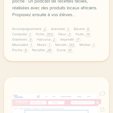
poche : un podcast de recettes faciles,
réalisées avec des produits locaux africains.
Proposez ensuite à vos élèves…
Accompagnement
2
Arachide
1
Beurre
6
Compote
1
Fiche
302
Fleur
3
Fruits
14
Grammes
5
Harouna
2
Impératif
17
Mbouraké
1
Mixez
1
Monde
133
Mortier
1
Poche
6
Recette
28
Sucre
10
fiche a2 travaillez la grammaire avec une recette d
C2
C1