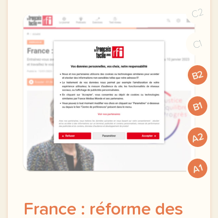
C2
C1
B2
B1
A2
A1
France : réforme des