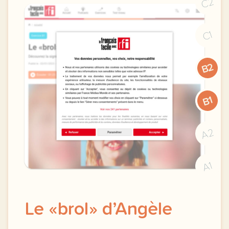
C2
C1
B2
B1
A2
A1
Le «brol» d’Angèle