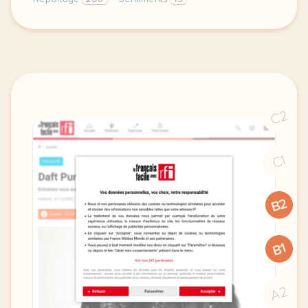
le respect de votre vie privee est une priorite po
C2
C1
B2
B1
A2