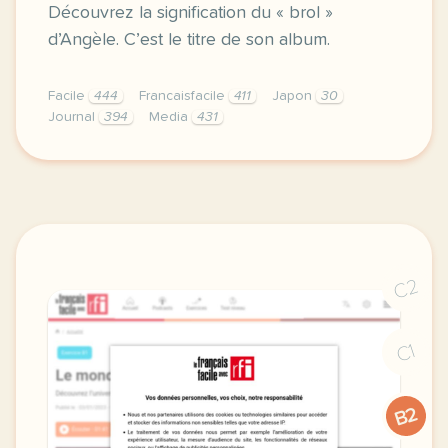
Découvrez la signification du « brol »
d’Angèle. C’est le titre de son album.
Facile
444
Francaisfacile
411
Japon
30
Journal
394
Media
431
exercice b1 le brol d angele decouvrez la significa
C2
C1
B2