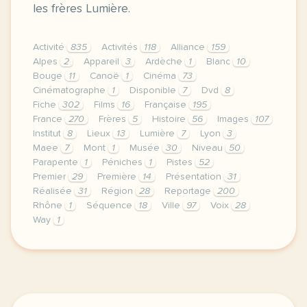
les frères Lumière.
Activité
835
Activités
118
Alliance
159
Alpes
2
Appareil
3
Ardèche
1
Blanc
10
Bouge
11
Canoë
1
Cinéma
73
Cinématographe
1
Disponible
7
Dvd
8
Fiche
302
Films
16
Française
195
France
270
Frères
5
Histoire
56
Images
107
Institut
8
Lieux
13
Lumière
7
Lyon
3
Maee
7
Mont
1
Musée
30
Niveau
50
Parapente
1
Péniches
1
Pistes
52
Premier
29
Première
14
Présentation
31
Réalisée
31
Région
28
Reportage
200
Rhône
1
Séquence
18
Ville
97
Voix
28
Way
1
le respect de votre vie privee est une priorite p