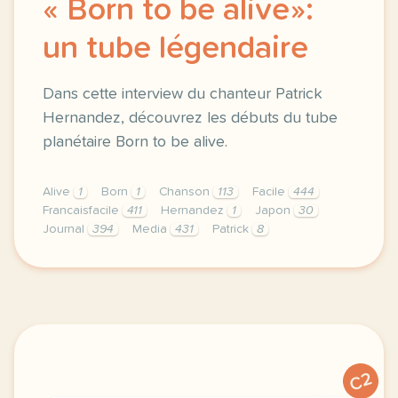
« Born to be alive»:
un tube légendaire
Dans cette interview du chanteur Patrick
Hernandez, découvrez les débuts du tube
planétaire Born to be alive.
Alive
1
Born
1
Chanson
113
Facile
444
Francaisfacile
411
Hernandez
1
Japon
30
Journal
394
Media
431
Patrick
8
exercice b1 born to be alive un tube legendaire dan
C2