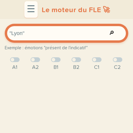
☰
Le moteur du FLE 🚀
🔎
Exemple : émotions "présent de l'indicatif"
A1
A2
B1
B2
C1
C2