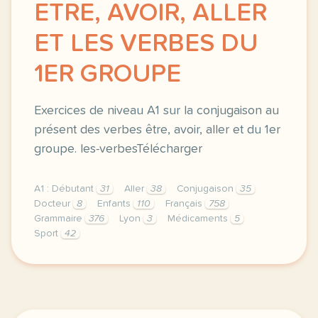
ETRE, AVOIR, ALLER
ET LES VERBES DU
1ER GROUPE
Exercices de niveau A1 sur la conjugaison au
présent des verbes être, avoir, aller et du 1er
groupe. les-verbesTélécharger
A1 : Débutant
31
Aller
38
Conjugaison
35
Docteur
8
Enfants
110
Français
758
Grammaire
376
Lyon
3
Médicaments
5
Sport
42
exercices de niveau a1 sur la conjugaison au present 