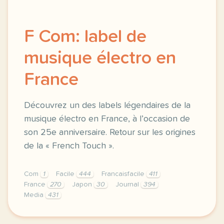
F Com: label de
musique électro en
France
Découvrez un des labels légendaires de la
musique électro en France, à l’occasion de
son 25e anniversaire. Retour sur les origines
de la « French Touch ».
Com
1
Facile
444
Francaisfacile
411
France
270
Japon
30
Journal
394
Media
431
exercice b1 f com label de musique electro en franc