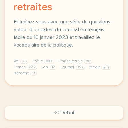
retraites
Entraînez-vous avec une série de questions
autour d’un extrait du Journal en français
facile du 10 janvier 2023 et travaillez le
vocabulaire de la politique.
Afti
36
Facile
444
Francaisfacile
411
France
270
Jon
37
Journal
394
Media
431
Réforme
11
exercice b1 france reforme des retraites entrainez 
<< Début