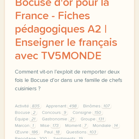
Bocuse d'or pour la
France - Fiches
pédagogiques A2 |
Enseigner le français
avec TV5MONDE
Comment vit-on l’exploit de remporter deux
fois le Bocuse d’or dans une famille de chefs
cuisiniers ?
Activité
835
Apprenant
498
Binômes
107
Bocuse
2
Concours
9
Consigne
150
Équipe
21
Gastronomie
21
Groupe
131
Marcon
1
Mise
173
Moment
7
Mondiale
14
Œuvre
186
Paul
18
Questions
103
Reportage
200
Sentiments
19