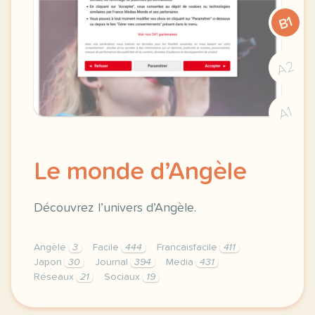
B1
A2
A1
Le monde d’Angèle
Découvrez l’univers d’Angèle.
Angèle
3
Facile
444
Francaisfacile
411
Japon
30
Journal
394
Media
431
Réseaux
21
Sociaux
19
exercice b1 le monde d angele decouvrez l univers 