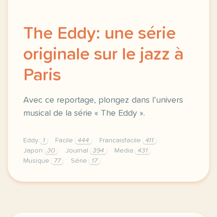
The Eddy: une série
originale sur le jazz à
Paris
Avec ce reportage, plongez dans l’univers
musical de la série « The Eddy ».
Eddy
1
Facile
444
Francaisfacile
411
Japon
30
Journal
394
Media
431
Musique
77
Série
17
exercice b1 the eddy une serie originale sur le jaz