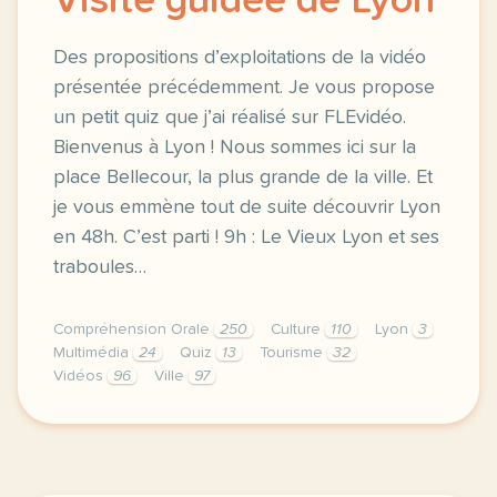
Visite guidée de Lyon
Des propositions d’exploitations de la vidéo
présentée précédemment. Je vous propose
un petit quiz que j’ai réalisé sur FLEvidéo.
Bienvenus à Lyon ! Nous sommes ici sur la
place Bellecour, la plus grande de la ville. Et
je vous emmène tout de suite découvrir Lyon
en 48h. C’est parti ! 9h : Le Vieux Lyon et ses
traboules…
Compréhension Orale
250
Culture
110
Lyon
3
Multimédia
24
Quiz
13
Tourisme
32
Vidéos
96
Ville
97
des propositions d exploitations de la video present