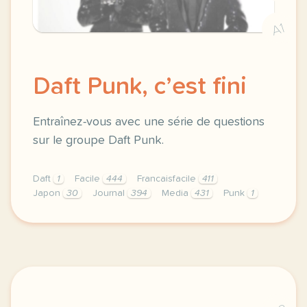
A1
Daft Punk, c’est fini
Entraînez-vous avec une série de questions
sur le groupe Daft Punk.
Daft
1
Facile
444
Francaisfacile
411
Japon
30
Journal
394
Media
431
Punk
1
exercice b1 daft punk c est fini entrainez vous av