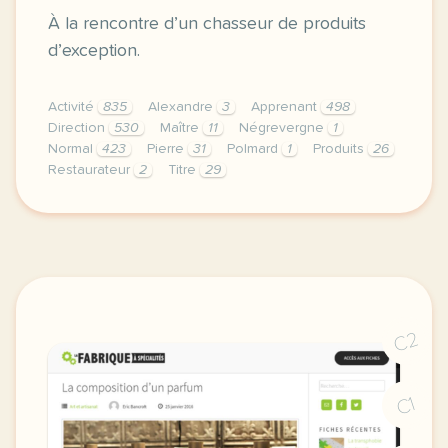
À la rencontre d’un chasseur de produits
d’exception.
Activité
835
Alexandre
3
Apprenant
498
Direction
530
Maître
11
Négrevergne
1
Normal
423
Pierre
31
Polmard
1
Produits
26
Restaurateur
2
Titre
29
didomi host didomi components button cursor pointer
C2
C1