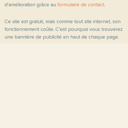
d'amélioration grâce au
formulaire de contact
.
Ce site est gratuit, mais comme tout site internet, son
fonctionnement coûte. C'est pourquoi vous trouverez
une bannière de publicité en haut de chaque page.
Pages principales
Fiches par niveau
Accueil
C2
Thèmes
C1
Blog
B2
Proposer un site
B1
Contact
A2
À propos
A1