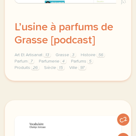
A1
L’usine à parfums de
Grasse [podcast]
Art Et Artisanat
13
Grasse
3
Histoire
56
Parfum
7
Parfumerie
4
Parfums
5
Produits
26
Siècle
15
Ville
97
theme art et artisanat duree 30 minutes niveau b2 m
C2