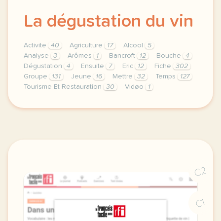
La dégustation du vin
Activite
40
Agriculture
17
Alcool
5
Analyse
3
Arômes
1
Bancroft
12
Bouche
4
Dégustation
4
Ensuite
7
Eric
12
Fiche
302
Groupe
131
Jeune
16
Mettre
32
Temps
127
Tourisme Et Restauration
30
Vidøo
1
theme agriculture tourisme et restauration duree 120
C2
C1