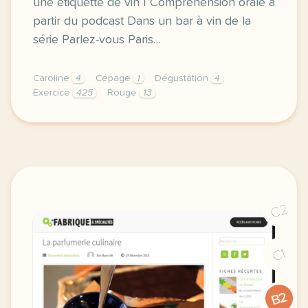
une étiquette de vin | Compréhension orale à
partir du podcast Dans un bar à vin de la
série Parlez-vous Paris…
Caroline
4
Cépage
1
Dégustation
4
Exercice
425
Rouge
13
exercice b1 dans un bar a vin deguster du vin vocab
C2
C1
B2