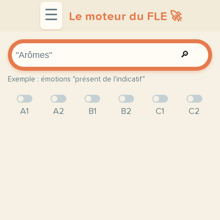
☰
Le moteur du FLE 🚀
🔎
Exemple : émotions "présent de l'indicatif"
A1
A2
B1
B2
C1
C2