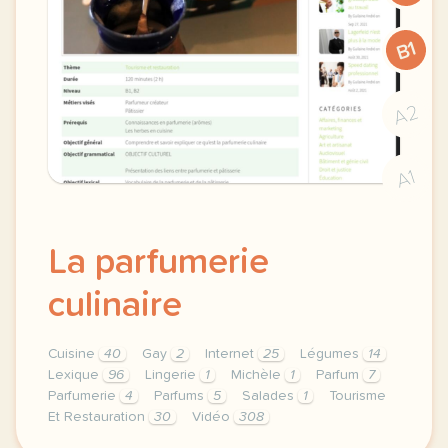
B1
A2
A1
La parfumerie
culinaire
Cuisine
40
Gay
2
Internet
25
Légumes
14
Lexique
96
Lingerie
1
Michèle
1
Parfum
7
Parfumerie
4
Parfums
5
Salades
1
Tourisme
Et Restauration
30
Vidéo
308
theme tourisme et restauration duree 120 minutes 2 