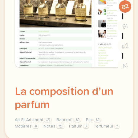
B2
B1
A2
A1
La composition d’un
parfum
Art Et Artisanat
13
Bancroft
12
Eric
12
Matières
4
Notes
10
Parfum
7
Parfumeur
1
theme art et artisanat duree 120 minutes 2 h niveau