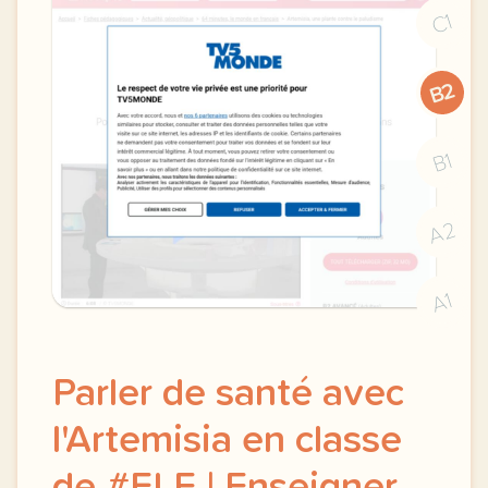
C1
B2
B1
A2
A1
Parler de santé avec
l'Artemisia en classe