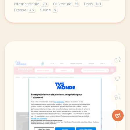
Internationale
20
Ouverture
14
Paris
110
Presse
46
Seine
8
exercice b1 que dit la presse internationale de la 
C2
C1
B2
B1