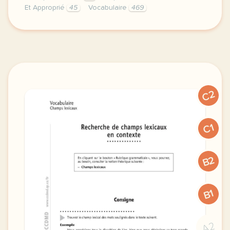
Et Approprié
45
Vocabulaire
469
recherche de champs lexicaux vocabulaire en context
C2
C1
B2
B1
A2