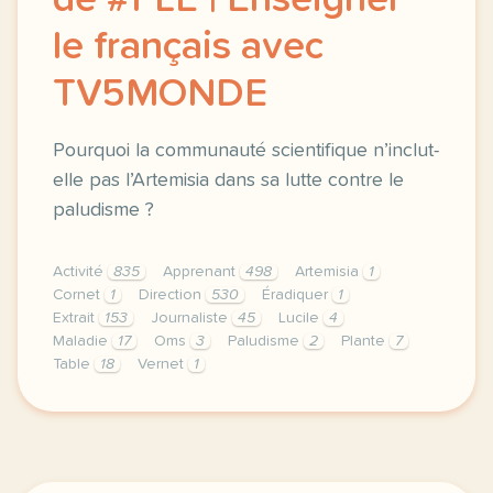
de #FLE | Enseigner
le français avec
TV5MONDE
Pourquoi la communauté scientifique n’inclut-
elle pas l’Artemisia dans sa lutte contre le
paludisme ?
Activité
835
Apprenant
498
Artemisia
1
Cornet
1
Direction
530
Éradiquer
1
Extrait
153
Journaliste
45
Lucile
4
Maladie
17
Oms
3
Paludisme
2
Plante
7
Table
18
Vernet
1
didomi host didomi components button cursor pointer