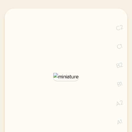
C2
C1
B2
B1
A2
A1