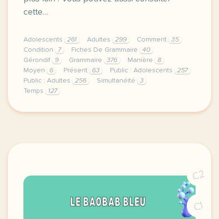
cette…
Adolescents
261
Adultes
299
Comment
35
Condition
7
Fiches De Grammaire
40
Gérondif
9
Grammaire
376
Manière
8
Moyen
6
Présent
63
Public : Adolescents
257
Public : Adultes
256
Simultanéité
3
Temps
127
elle boit son cafe en lisant le journal qu est ce q
C2
C1