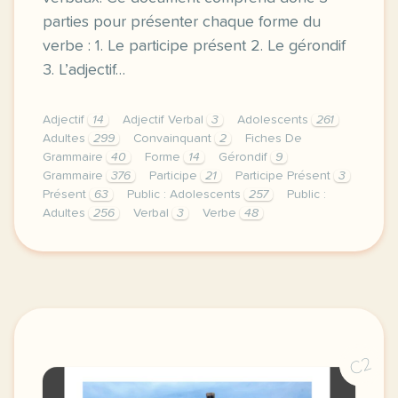
parties pour présenter chaque forme du
verbe : 1. Le participe présent 2. Le gérondif
3. L’adjectif…
Adjectif
14
Adjectif Verbal
3
Adolescents
261
Adultes
299
Convainquant
2
Fiches De
Grammaire
40
Forme
14
Gérondif
9
Grammaire
376
Participe
21
Participe Présent
3
Présent
63
Public : Adolescents
257
Public :
Adultes
256
Verbal
3
Verbe
48
en convainquant convainquant et convaincant quelle 
C2