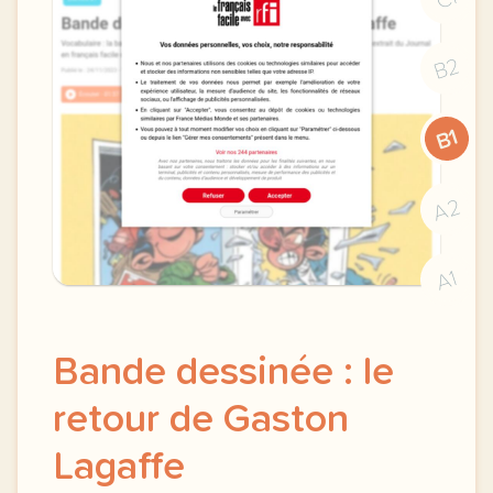
B2
B1
A2
A1
Bande dessinée : le
retour de Gaston
Lagaffe