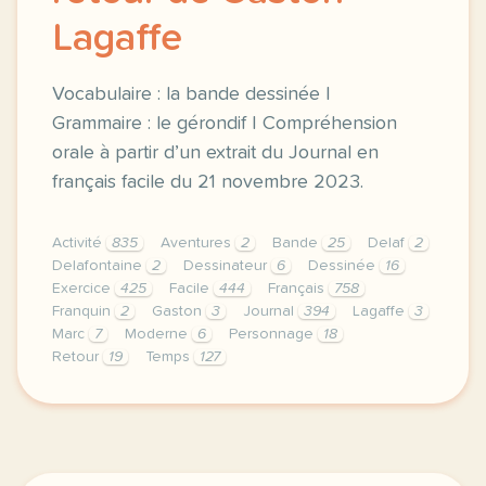
Lagaffe
Vocabulaire : la bande dessinée |
Grammaire : le gérondif | Compréhension
orale à partir d’un extrait du Journal en
français facile du 21 novembre 2023.
Activité
835
Aventures
2
Bande
25
Delaf
2
Delafontaine
2
Dessinateur
6
Dessinée
16
Exercice
425
Facile
444
Français
758
Franquin
2
Gaston
3
Journal
394
Lagaffe
3
Marc
7
Moderne
6
Personnage
18
Retour
19
Temps
127
exercice b1 bande dessinee le retour de gaston laga