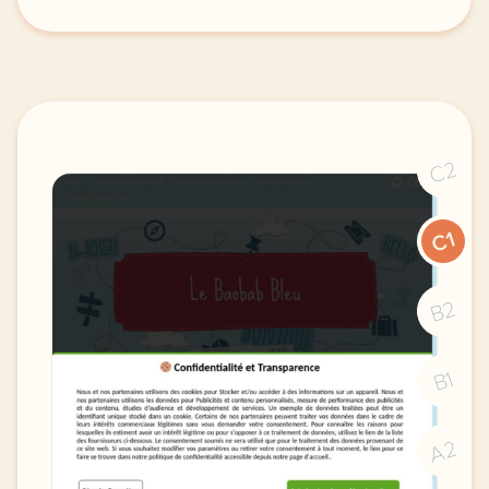
en convainquant convainquant et convaincant quelle 
C2
C1
B2
B1
A2