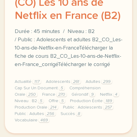
(CO) Les 10 ans de
Netflix en France (B2)
Durée : 45 minutes / Niveau : B2
/ Public : Adolescents et adultes B2_CO_Les-
10-ans-de-Netflix-en-FranceTélécharger la
fiche de cours B2_CO_Les-10-ans-de-Netflix-
en-France_corrigéTélécharger le corrigé
Actualité
117
Adolescents
261
Adultes
299
Cap Sur Un Document
5
Compréhension
Orale
250
France
270
Gérondif
9
Netflix
4
Niveau : B2
5
Offre
5
Production Écrite
189
Production Orale
214
Public : Adolescents
257
Public : Adultes
256
Succès
8
Vocabulaire
469
duree 45 minutes niveau b2 public adolescents et ad