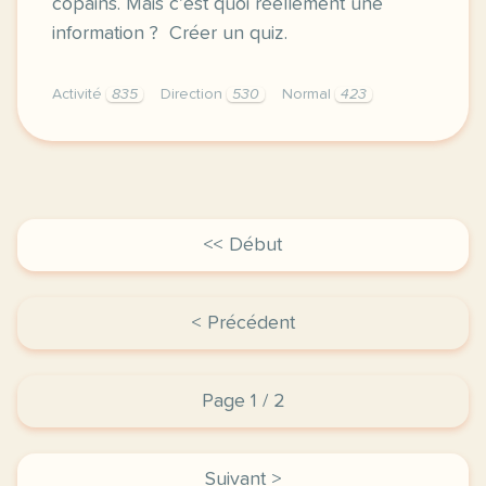
copains. Mais c’est quoi réellement une
information ? Créer un quiz.
Activité
835
Direction
530
Normal
423
didomi host didomi components button cursor pointer
<< Début
< Précédent
Page 1 / 2
Suivant >