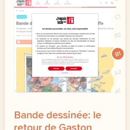
C1
B2
B1
A2
A1
Bande dessinée: le
retour de Gaston