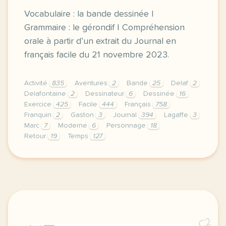
Vocabulaire : la bande dessinée |
Grammaire : le gérondif | Compréhension
orale à partir d’un extrait du Journal en
français facile du 21 novembre 2023.
Activité
835
Aventures
2
Bande
25
Delaf
2
Delafontaine
2
Dessinateur
6
Dessinée
16
Exercice
425
Facile
444
Français
758
Franquin
2
Gaston
3
Journal
394
Lagaffe
3
Marc
7
Moderne
6
Personnage
18
Retour
19
Temps
127
exercice b1 bande dessinee le retour de gaston laga
C2