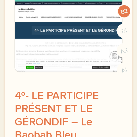
B2
B1
A2
A1
4º- LE PARTICIPE
PRÉSENT ET LE
GÉRONDIF – Le
Baobab Bleu