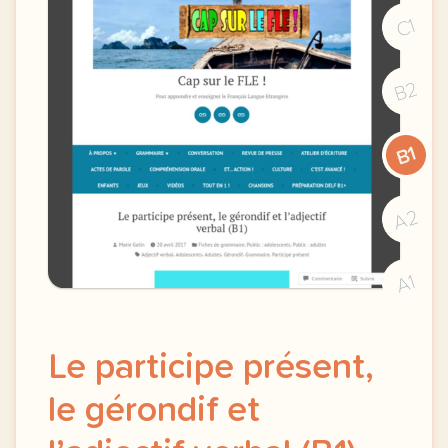
C1
B2
B1
A2
A1
Le participe présent,
le gérondif et