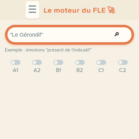
☰
Le moteur du FLE 🚀
🔎
Exemple : émotions "présent de l'indicatif"
A1
A2
B1
B2
C1
C2