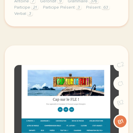
Antoine
7
Gérondif
9
Grammaire
376
Participe
21
Participe Présent
3
Présent
63
Verbal
3
bonjour a tous nous camille manon avons concocte un 
C2
C1
B2
B1