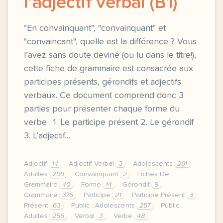
l’adjectif verbal (B1)
"En convainquant", "convainquant" et
"convaincant", quelle est la différence ? Vous
l’avez sans doute deviné (ou lu dans le titre!),
cette fiche de grammaire est consacrée aux
participes présents, gérondifs et adjectifs
verbaux. Ce document comprend donc 3
parties pour présenter chaque forme du
verbe : 1. Le participe présent 2. Le gérondif
3. L’adjectif…
Adjectif
14
Adjectif Verbal
3
Adolescents
261
Adultes
299
Convainquant
2
Fiches De
Grammaire
40
Forme
14
Gérondif
9
Grammaire
376
Participe
21
Participe Présent
3
Présent
63
Public : Adolescents
257
Public :
Adultes
256
Verbal
3
Verbe
48