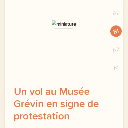
B2
B1
A2
A1
Un vol au Musée
Grévin en signe de
protestation