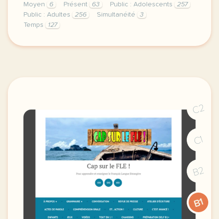
Moyen
6
Présent
63
Public : Adolescents
257
Public : Adultes
256
Simultanéité
3
Temps
127
elle boit son cafe en lisant le journal qu est ce q
C2
C1
B2
B1