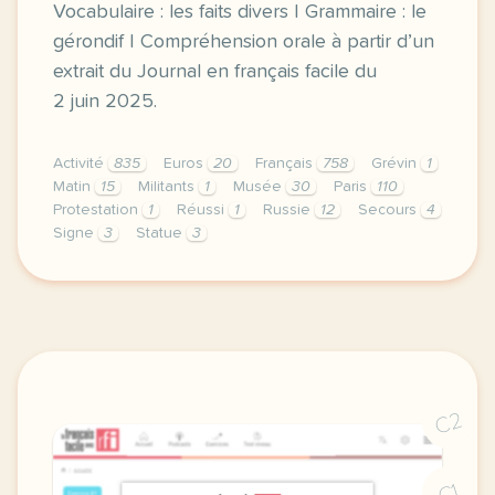
Vocabulaire : les faits divers | Grammaire : le
gérondif | Compréhension orale à partir d’un
extrait du Journal en français facile du
2 juin 2025.
Activité
835
Euros
20
Français
758
Grévin
1
Matin
15
Militants
1
Musée
30
Paris
110
Protestation
1
Réussi
1
Russie
12
Secours
4
Signe
3
Statue
3
exercice b1 un vol au musee grevin en signe de prot
C2
C1