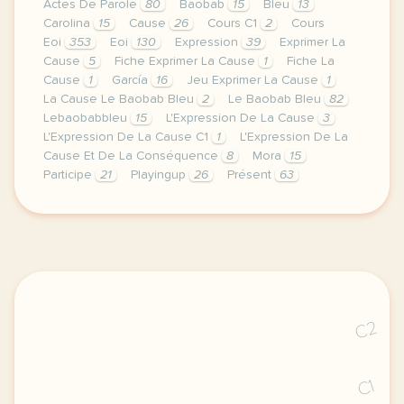
Actes De Parole
80
Baobab
15
Bleu
13
Carolina
15
Cause
26
Cours C1
2
Cours
Eoi
353
Eoi
130
Expression
39
Exprimer La
Cause
5
Fiche Exprimer La Cause
1
Fiche La
Cause
1
García
16
Jeu Exprimer La Cause
1
La Cause Le Baobab Bleu
2
Le Baobab Bleu
82
Lebaobabbleu
15
L'Expression De La Cause
3
L'Expression De La Cause C1
1
L'Expression De La
Cause Et De La Conséquence
8
Mora
15
Participe
21
Playingup
26
Présent
63
image pixabay comvoici deux fiches de l expression
C2
C1