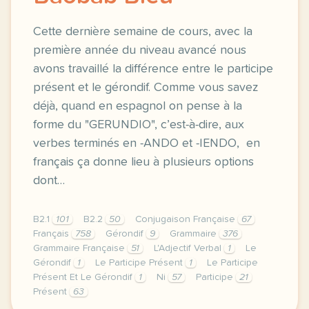
Cette dernière semaine de cours, avec la
première année du niveau avancé nous
avons travaillé la différence entre le participe
présent et le gérondif. Comme vous savez
déjà, quand en espagnol on pense à la
forme du "GERUNDIO", c’est-à-dire, aux
verbes terminés en -ANDO et -IENDO, en
français ça donne lieu à plusieurs options
dont…
B2.1
101
B2.2
50
Conjugaison Française
67
Français
758
Gérondif
9
Grammaire
376
Grammaire Française
51
L'Adjectif Verbal
1
Le
Gérondif
1
Le Participe Présent
1
Le Participe
Présent Et Le Gérondif
1
Ni
57
Participe
21
Présent
63
image insuf fle hautetfort comcette derniere semain