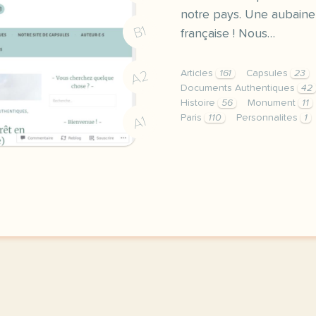
notre pays. Une aubaine p
B1
française ! Nous…
A2
Articles
161
Capsules
23
Documents Authentiques
42
Histoire
56
Monument
11
Paris
110
Personnalites
1
A1
en decembre 2022 nous av