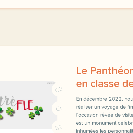
Le Panthéon
en classe de
C2
En décembre 2022, nous
réaliser un voyage de fin
C1
l’occasion rêvée de visi
est un monument célèbre
B2
inhumées les personnali