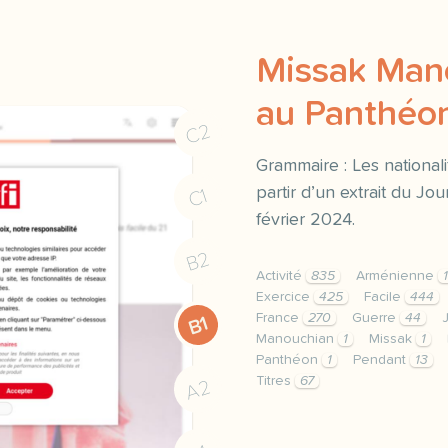
Missak Man
au Panthéo
C2
Grammaire : Les national
partir d’un extrait du Jou
C1
février 2024.
B2
Activité
835
Arménienne
1
Exercice
425
Facile
444
France
270
Guerre
44
B1
Manouchian
1
Missak
1
Panthéon
1
Pendant
13
Titres
67
A2
exercice a2 missak manou