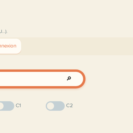
U…).
nexion
🔎
C1
C2