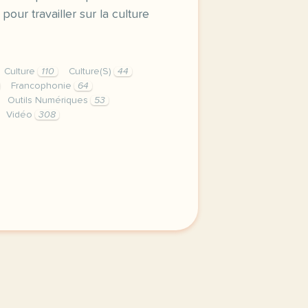
our travailler sur la culture
Culture
110
Culture(S)
44
Francophonie
64
Outils Numériques
53
Vidéo
308
ons eu la chance de realiser un voyage de fin de master a