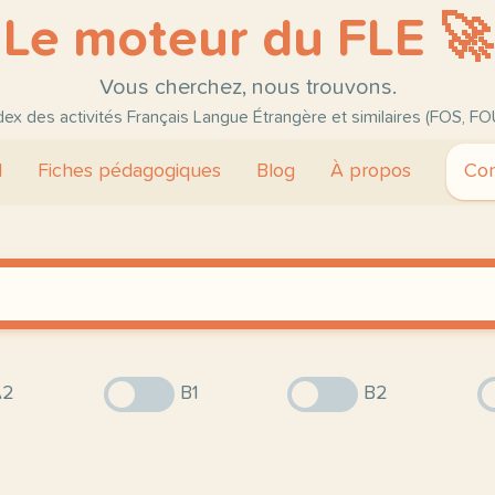
Le moteur du FLE 🚀
Vous cherchez, nous trouvons.
ndex des activités Français Langue Étrangère et similaires (FOS, FO
l
Fiches pédagogiques
Blog
À propos
Con
2
B1
B2