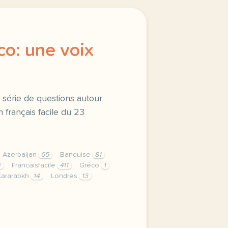
co: une voix
 série de questions autour
n français facile du 23
Azerbaijan
65
Banquise
81
4
Francaisfacile
411
Gréco
1
Kararabkh
14
Londres
13
co une voix s eteint entrainez vous avec une serie de que