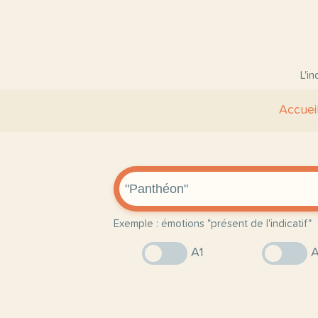
L'i
Accuei
Exemple : émotions "présent de l'indicatif"
A1
A