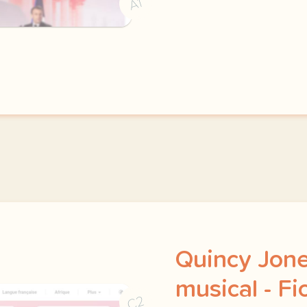
A1
Quincy Jone
musical - Fi
C2