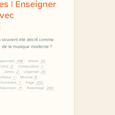
s | Enseigner
avec
E
i a souvent été décrit comme
ur de la musique moderne ?
pprenant
498
Artiste
23
Coloc
2
Compositeur
1
Jones
2
Légende
20
ntreux
1
Musical
8
Orchestre
7
Page
253
Réponses
71
Reportage
200
privee est une priorite pour tv5mondeavec votre accord no