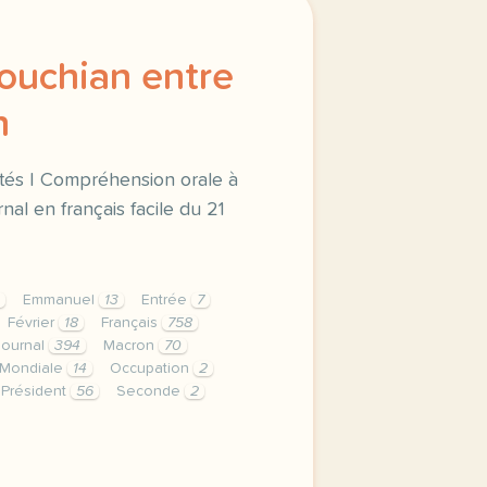
ouchian entre
n
ités | Compréhension orale à
rnal en français facile du 21
Emmanuel
13
Entrée
7
Février
18
Français
758
Journal
394
Macron
70
Mondiale
14
Occupation
2
Président
56
Seconde
2
chian entre au pantheon grammaire les nationalites compreh