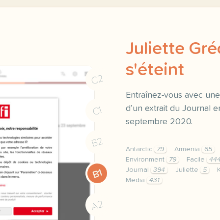
Juliette Gré
s'éteint
C2
Entraînez-vous avec une
d’un extrait du Journal e
C1
septembre 2020.
B2
Antarctic
79
Armenia
65
Environment
79
Facile
44
Journal
394
Juliette
5
B1
Media
431
exercice b1 juliette gre
A2