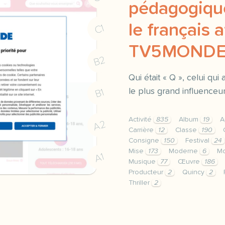
pédagogique
le français 
C1
TV5MOND
B2
Qui était « Q », celui qu
le plus grand influence
B1
Activité
835
Album
19
A
A2
Carrière
12
Classe
190
Consigne
150
Festival
24
Mise
173
Moderne
6
Mo
A1
Musique
77
Œuvre
186
Producteur
2
Quincy
2
Thriller
2
le respect de votre vie 