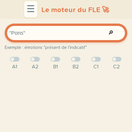
☰
Le moteur du FLE 🚀
🔎
Exemple : émotions "présent de l'indicatif"
A1
A2
B1
B2
C1
C2