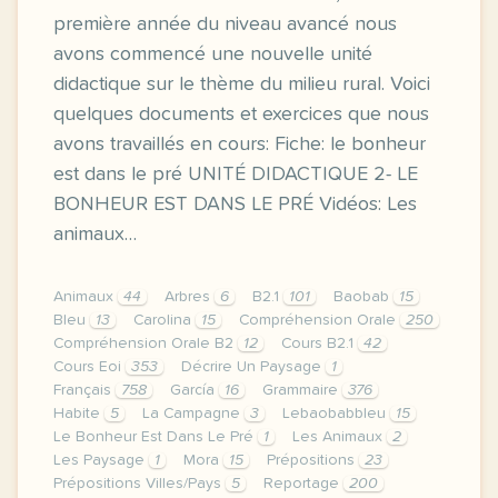
première année du niveau avancé nous
avons commencé une nouvelle unité
didactique sur le thème du milieu rural. Voici
quelques documents et exercices que nous
avons travaillés en cours: Fiche: le bonheur
est dans le pré UNITÉ DIDACTIQUE 2- LE
BONHEUR EST DANS LE PRÉ Vidéos: Les
animaux…
Animaux
44
Arbres
6
B2.1
101
Baobab
15
Bleu
13
Carolina
15
Compréhension Orale
250
Compréhension Orale B2
12
Cours B2.1
42
Cours Eoi
353
Décrire Un Paysage
1
Français
758
García
16
Grammaire
376
Habite
5
La Campagne
3
Lebaobabbleu
15
Le Bonheur Est Dans Le Pré
1
Les Animaux
2
Les Paysage
1
Mora
15
Prépositions
23
Prépositions Villes/Pays
5
Reportage
200