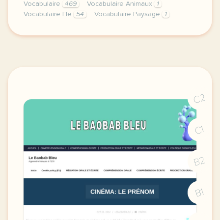
Vocabulaire
469
Vocabulaire Animaux
1
Vocabulaire Fle
54
Vocabulaire Paysage
1
cette derniere semaine de cours avec la premiere an
C2
C1
B2
B1