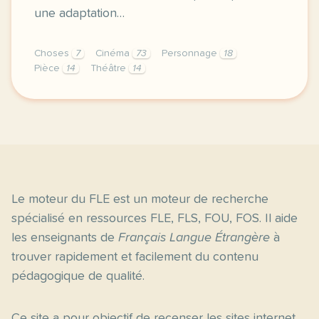
une adaptation…
Choses
7
Cinéma
73
Personnage
18
Pièce
14
Théâtre
14
image pose mag frsi vous voulez bien pratiquer votr
Le moteur du FLE est un moteur de recherche
spécialisé en ressources FLE, FLS, FOU, FOS. Il aide
les enseignants de
Français Langue Étrangère
à
trouver rapidement et facilement du contenu
pédagogique de qualité.
Ce site a pour objectif de recenser les sites internet