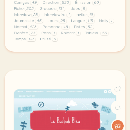
Corrigés
49
Direction
530
Émission
60
Fiche
302
Groupes
131
Idées
9
Interview
28
Interviewée
1
Inviter
61
Journaliste
45
Jours
25
Langue
115
Nelly
1
Normal
423
Personne
48
Pistes
52
Planète
23
Pons
1
Ralentir
1
Tableau
56
Temps
127
Utilisé
6
didomi host didomi components button cursor pointer
C2
C1
B2