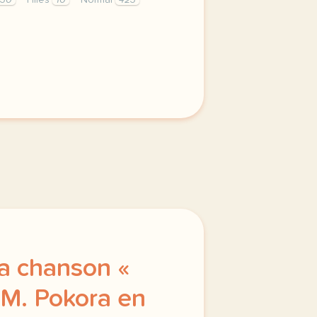
530
Filles
10
Normal
423
nents button cursor pointer display block height 38px pad
a chanson «
M. Pokora en