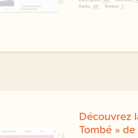
Description
88
Direction
A1
Radio
25
Tomber
1
didomi host didomi compo
Découvrez l
Tombé » de 
C2