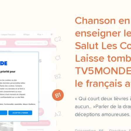
Chanson en 
enseigner le
C2
Salut Les C
Laisse tombe
C1
TV5MONDE |
B2
le français 
B1
« Qui court deux lièvres 
aucun... »Parler de la dr
A2
déceptions amoureuses.