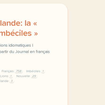
ande: la «
imbéciles »
ions idiomatiques |
rtir du Journal en français
Français
758
Imbéciles
1
Lions
1
Nouvelle
29
élande
3
ande la saison des imbeciles vocabulaire les expressions i