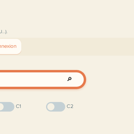
U…).
nexion
🔎
C1
C2