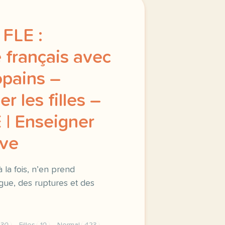
FLE :
 français avec
opains –
r les filles –
 Enseigner
ave
à la fois, n’en prend
ague, des ruptures et des