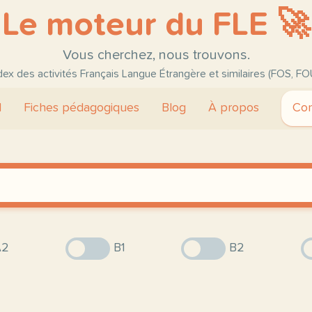
Le moteur du FLE 🚀
Vous cherchez, nous trouvons.
ndex des activités Français Langue Étrangère et similaires (FOS, FO
l
Fiches pédagogiques
Blog
À propos
Con
2
B1
B2