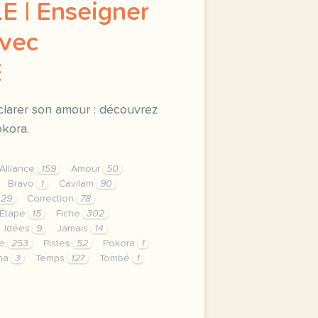
LE | Enseigner
avec
E
larer son amour : découvrez
okora.
Alliance
159
Amour
50
Bravo
1
Cavilam
90
29
Correction
78
Étape
15
Fiche
302
Idées
9
Jamais
14
ge
253
Pistes
52
Pokora
1
ana
3
Temps
127
Tombé
1
 privee est une priorite pour tv5mondeavec votre accord 