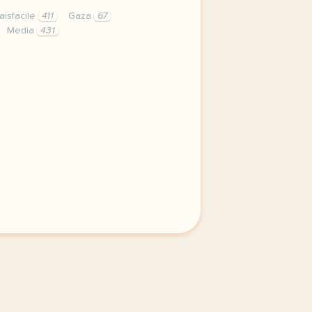
aisfacile
411
Gaza
67
Media
431
 la pluie au mexique entrainez vous avec une serie de que