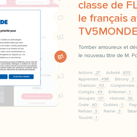
classe de F
le français 
C1
TV5MOND
B2
Tomber amoureux et déc
le nouveau titre de M. P
B1
Actions
27
Activité
835
A2
Apprenant
498
Bésory
3
Chanson
113
Comprendre
Corrigés
49
Enfermer
1
A1
Groupes
131
Histoire
56
Orale
40
Oublies
1
Pa
Refrain
5
Reine
3
Tati
Touché
1
le respect de votre vie