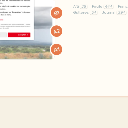
Afti
36
Facile
444
Franc
B1
Gutteres
54
Journal
394
exercice a2 faire tomber
A2
A1