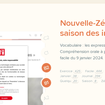
Nouvelle-Zél
saison des 
C2
Vocabulaire : les express
Compréhension orale à pa
C1
facile du 9 janvier 2024.
B2
Exercice
425
Facile
444
Janvier
38
Journal
394
Quelqu
20
Saison
8
Z
B1
exercice b2 nouvelle zel
A2