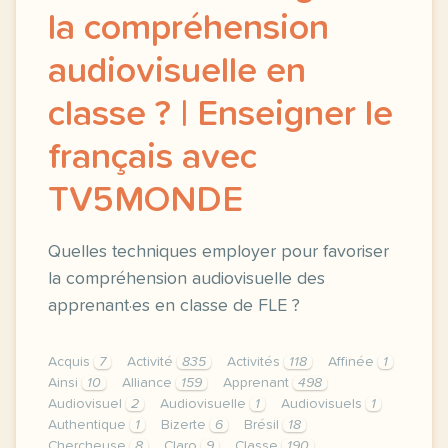
la compréhension
audiovisuelle en
classe ? | Enseigner le
français avec
TV5MONDE
Quelles techniques employer pour favoriser
la compréhension audiovisuelle des
apprenant·es en classe de FLE ?
Acquis
7
Activité
835
Activités
118
Affinée
1
Ainsi
10
Alliance
159
Apprenant
498
Audiovisuel
2
Audiovisuelle
1
Audiovisuels
1
Authentique
1
Bizerte
6
Brésil
18
Chercheuse
8
Claro
9
Classe
190