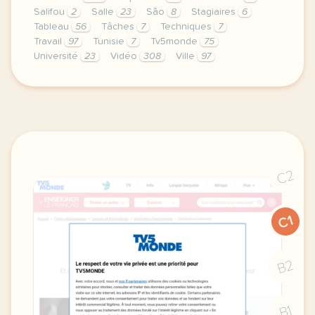
Salifou
2
Salle
23
São
8
Stagiaires
6
Tableau
56
Tâches
7
Techniques
7
Travail
97
Tunisie
7
Tv5monde
75
Université
23
Vidéo
308
Ville
97
le respect de votre vie privee est une priorite po
C2
C1
B2
B1