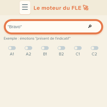
☰
Le moteur du FLE 🚀
🔎
Exemple : émotions "présent de l'indicatif"
A1
A2
B1
B2
C1
C2