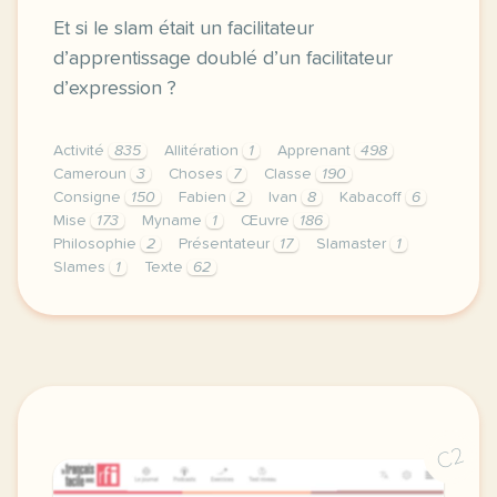
Et si le slam était un facilitateur
d’apprentissage doublé d’un facilitateur
d’expression ?
Activité
835
Allitération
1
Apprenant
498
Cameroun
3
Choses
7
Classe
190
Consigne
150
Fabien
2
Ivan
8
Kabacoff
6
Mise
173
Myname
1
Œuvre
186
Philosophie
2
Présentateur
17
Slamaster
1
Slames
1
Texte
62
le respect de votre vie privee est une priorite po
C2