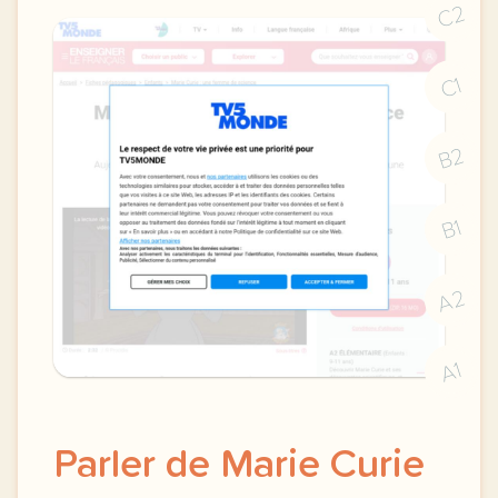
C2
C1
B2
B1
A2
A1
Parler de Marie Curie