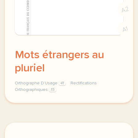
A2
A1
Mots étrangers au
pluriel
Orthographe D’Usage
41
Rectifications
Orthographiques
15
mots etrangers orthographe au pluriel rectification