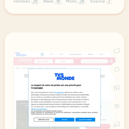
Hommes
29
Marie
18
Photo
28
Science
2
didomi host didomi components button cursor pointer
C2
C1
B2
B1
A2