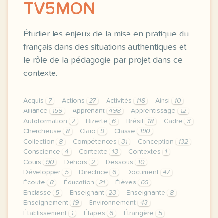
TV5MON
Étudier les enjeux de la mise en pratique du
français dans des situations authentiques et
le rôle de la pédagogie par projet dans ce
contexte.
Acquis
7
Actions
27
Activités
118
Ainsi
10
Alliance
159
Apprenant
498
Apprentissage
12
Autoformation
2
Bizerte
6
Brésil
18
Cadre
3
Chercheuse
8
Claro
9
Classe
190
Collection
8
Compétences
31
Conception
132
Conscience
4
Contexte
13
Contextes
1
Cours
90
Dehors
2
Dessous
10
Développer
5
Directrice
6
Document
47
Écoute
8
Éducation
21
Élèves
66
Enclasse
5
Enseignant
23
Enseignante
8
Enseignement
19
Environnement
43
Établissement
1
Étapes
6
Étrangère
5