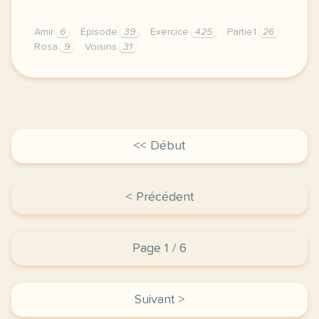
Amir
6
Épisode
39
Exercice
425
Partie1
26
Rosa
9
Voisins
31
exercice a1 les voisins du 12 bis episode 9 diane be
<< Début
< Précédent
Page 1 / 6
Suivant >