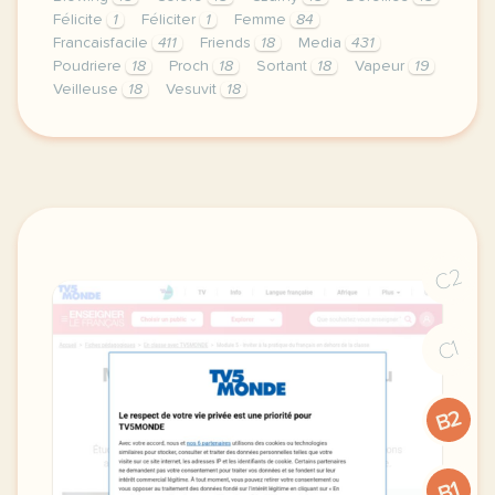
Félicite
1
Féliciter
1
Femme
84
Francaisfacile
411
Friends
18
Media
431
Poudriere
18
Proch
18
Sortant
18
Vapeur
19
Veilleuse
18
Vesuvit
18
exercice b2 feliciter se feliciter felicitations le 
C2
C1
B2
B1