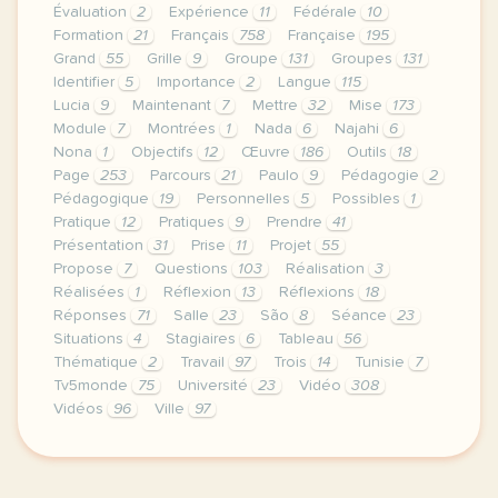
Évaluation
2
Expérience
11
Fédérale
10
Formation
21
Français
758
Française
195
Grand
55
Grille
9
Groupe
131
Groupes
131
Identifier
5
Importance
2
Langue
115
Lucia
9
Maintenant
7
Mettre
32
Mise
173
Module
7
Montrées
1
Nada
6
Najahi
6
Nona
1
Objectifs
12
Œuvre
186
Outils
18
Page
253
Parcours
21
Paulo
9
Pédagogie
2
Pédagogique
19
Personnelles
5
Possibles
1
Pratique
12
Pratiques
9
Prendre
41
Présentation
31
Prise
11
Projet
55
Propose
7
Questions
103
Réalisation
3
Réalisées
1
Réflexion
13
Réflexions
18
Réponses
71
Salle
23
São
8
Séance
23
Situations
4
Stagiaires
6
Tableau
56
Thématique
2
Travail
97
Trois
14
Tunisie
7
Tv5monde
75
Université
23
Vidéo
308
Vidéos
96
Ville
97
le respect de votre vie privee est une priorite po