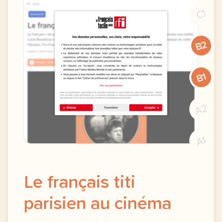
C1
B2
B1
A2
A1
Le français titi
parisien au cinéma