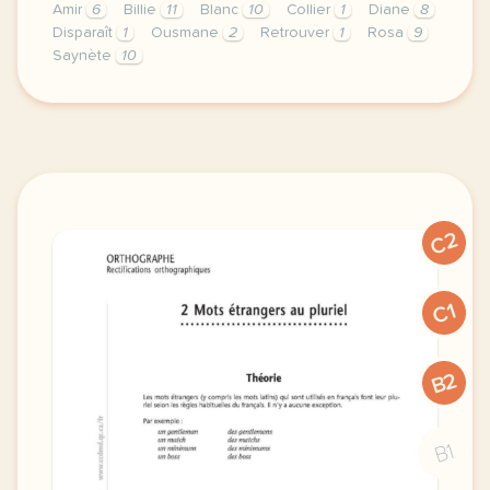
Amir
6
Billie
11
Blanc
10
Collier
1
Diane
8
Disparaît
1
Ousmane
2
Retrouver
1
Rosa
9
Saynète
10
exercice a1 des nouvelles du 12 bis saynete 9 le cha
C2
C1
B2
B1