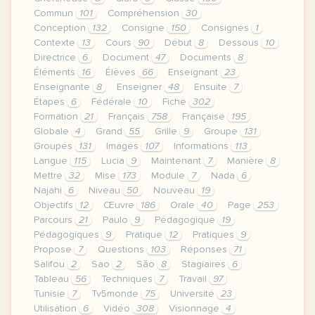
Commun
101
Compréhension
30
Conception
132
Consigne
150
Consignes
1
Contexte
13
Cours
90
Début
8
Dessous
10
Directrice
6
Document
47
Documents
8
Éléments
16
Élèves
66
Enseignant
23
Enseignante
8
Enseigner
48
Ensuite
7
Étapes
6
Fédérale
10
Fiche
302
Formation
21
Français
758
Française
195
Globale
4
Grand
55
Grille
9
Groupe
131
Groupes
131
Images
107
Informations
113
Langue
115
Lucia
9
Maintenant
7
Manière
8
Mettre
32
Mise
173
Module
7
Nada
6
Najahi
6
Niveau
50
Nouveau
19
Objectifs
12
Œuvre
186
Orale
40
Page
253
Parcours
21
Paulo
9
Pédagogique
19
Pédagogiques
9
Pratique
12
Pratiques
9
Propose
7
Questions
103
Réponses
71
Salifou
2
Sao
2
São
8
Stagiaires
6
Tableau
56
Techniques
7
Travail
97
Tunisie
7
Tv5monde
75
Université
23
Utilisation
6
Vidéo
308
Visionnage
4