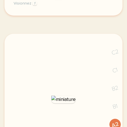
Visionnez
1
le respect de votre vie privee est une priorite po
C2
C1
B2
B1
A2