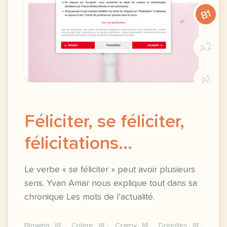
B1
A2
A1
Féliciter, se féliciter,
félicitations...
Le verbe « se féliciter » peut avoir plusieurs
sens. Yvan Amar nous explique tout dans sa
chronique Les mots de l’actualité.
Blowing
18
Colere
18
Czarny
18
Doreilles
18