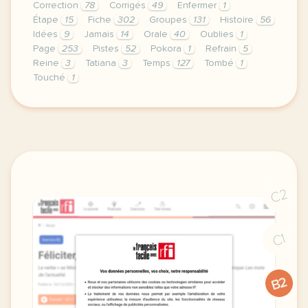
Correction
78
Corrigés
49
Enfermer
1
Étape
15
Fiche
302
Groupes
131
Histoire
56
Idées
9
Jamais
14
Orale
40
Oublies
1
Page
253
Pistes
52
Pokora
1
Refrain
5
Reine
3
Tatiana
3
Temps
127
Tombé
1
Touché
1
le respect de votre vie privee est une priorite p
C2
C1
B2