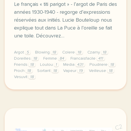
Le français « titi parigot » - l’argot de Paris des
années 1930-1940 - regorge d’expressions
réservées aux initiés. Lucie Bouteloup nous
explique tout dans La Puce à l’oreille se fait
une toile. Découvrez…
Argot
5
Blowing
18
Colere
18
Czarny
18
Doreilles
18
Femme
84
Francaisfacile
411
Friends
18
Loulou
1
Media
431
Poudriere
18
Proch
18
Sortant
18
Vapeur
19
Veilleuse
18
Vesuvit
18
exercice b2 le francais titi parisien au cinema le f
C2