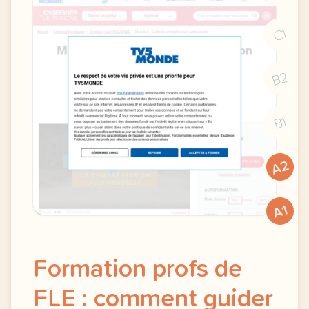
C1
B2
B1
A2
A1
Formation profs de
FLE : comment guider