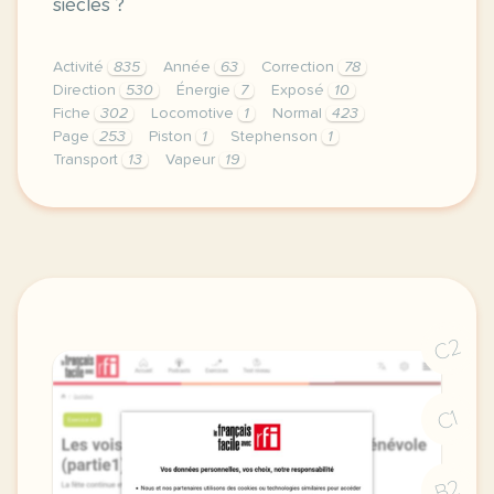
siècles ?
Activité
835
Année
63
Correction
78
Direction
530
Énergie
7
Exposé
10
Fiche
302
Locomotive
1
Normal
423
Page
253
Piston
1
Stephenson
1
Transport
13
Vapeur
19
didomi host didomi components button cursor pointer
C2
C1
B2