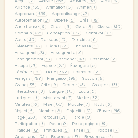
Acquis
7
Activité
835
Activités
118
Ainsi
10
Alliance
159
Animation
5
Animer
1
Apprenant
498
Apprentissage
12
Autoformation
2
Bizerte
6
Brésil
18
Chercheuse
8
Choisir
6
Claro
9
Classe
190
Commun
101
Conception
132
Contexte
13
Cours
90
Dessous
10
Directrice
6
Éléments
16
Élèves
66
Enclasse
5
Enseignant
23
Enseignante
8
Enseignement
19
Enseigner
48
Ensemble
7
Équipe
21
Espace
23
Étrangère
5
Fédérale
10
Fiche
302
Formation
21
Français
758
Française
195
Gestion
5
Grand
55
Grille
9
Groupe
131
Groupes
131
Interactions
3
Langue
115
Lucia
9
Ludiques
1
Maintenant
7
Mettre
32
Minutes
16
Mise
173
Module
7
Nada
6
Najahi
6
Nombre
8
Objectifs
12
Œuvre
186
Page
253
Parcours
21
Parole
9
Participation
1
Paulo
9
Pédagogique
19
Pratique
12
Pratiques
9
Prise
11
Propose
7
Questions
103
Réponses
71
Ressource
4