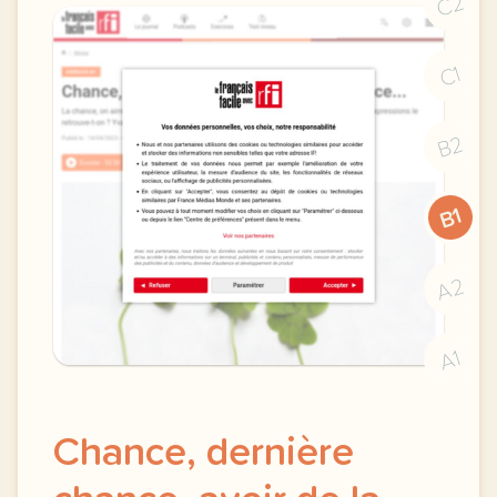
C2
C1
B2
B1
A2
A1
Chance, dernière