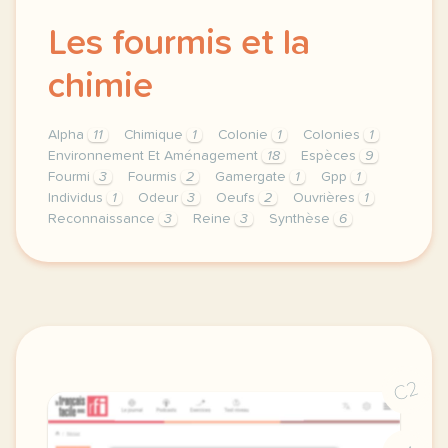
Les fourmis et la
chimie
Alpha
11
Chimique
1
Colonie
1
Colonies
1
Environnement Et Aménagement
18
Espèces
9
Fourmi
3
Fourmis
2
Gamergate
1
Gpp
1
Individus
1
Odeur
3
Oeufs
2
Ouvrières
1
Reconnaissance
3
Reine
3
Synthèse
6
theme environnement et amenagement duree 180 minute
C2