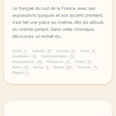
Le français du sud de la France, avec ses
expressions typiques et son accent chantant,
s’est fait une place au cinéma, dès les débuts
du cinéma parlant. Dans cette chronique,
découvrez un extrait du…
César
3
Cheville
15
Cinéma
73
Creer
15
Destitution
15
Fantomatisation
15
Francaisfacile
411
Freelance
15
Frotter
15
Mains
19
Marius
3
Media
431
Ouvriere
15
Pagnol
2
exercice b2 le francais du sud de la france au cinem