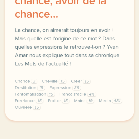
chance, avoir de la
chance...
La chance, on aimerait toujours en avoir !
Mais quelle est l’origine de ce mot ? Dans
quelles expressions le retrouve-t-on ? Yvan
Amar nous explique tout dans sa chronique
Les Mots de l’actualité !
Chance
3
Cheville
15
Creer
15
Destitution
15
Expression
39
Fantomatisation
15
Francaisfacile
411
Freelance
15
Frotter
15
Mains
19
Media
431
Ouvriere
15
exercice b1 chance derniere chance avoir de la chan