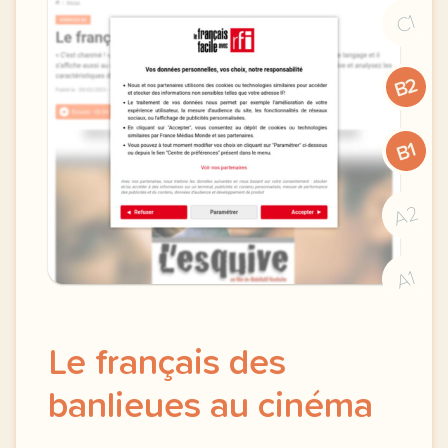
C1
B2
B1
A2
A1
Le français des
banlieues au cinéma