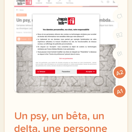
C1
B2
B1
A2
A1
Un psy, un bêta, un
delta, une personne