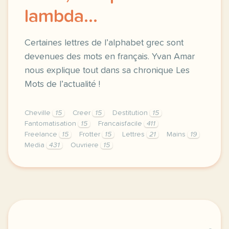
lambda...
Certaines lettres de l’alphabet grec sont
devenues des mots en français. Yvan Amar
nous explique tout dans sa chronique Les
Mots de l’actualité !
Cheville
15
Creer
15
Destitution
15
Fantomatisation
15
Francaisfacile
411
Freelance
15
Frotter
15
Lettres
21
Mains
19
Media
431
Ouvriere
15
exercice b1 un psy un beta un delta une personne la