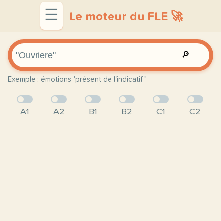
☰
Le moteur du FLE 🚀
🔎
Exemple : émotions "présent de l'indicatif"
A1
A2
B1
B2
C1
C2