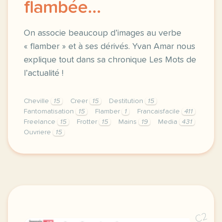
flambée...
On associe beaucoup d’images au verbe
« flamber » et à ses dérivés. Yvan Amar nous
explique tout dans sa chronique Les Mots de
l’actualité !
Cheville
15
Creer
15
Destitution
15
Fantomatisation
15
Flamber
1
Francaisfacile
411
Freelance
15
Frotter
15
Mains
19
Media
431
Ouvriere
15
exercice b1 flamber flambeur flambee on associe be
C2