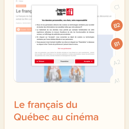
C1
B2
B1
A2
A1
Le français du
Québec au cinéma