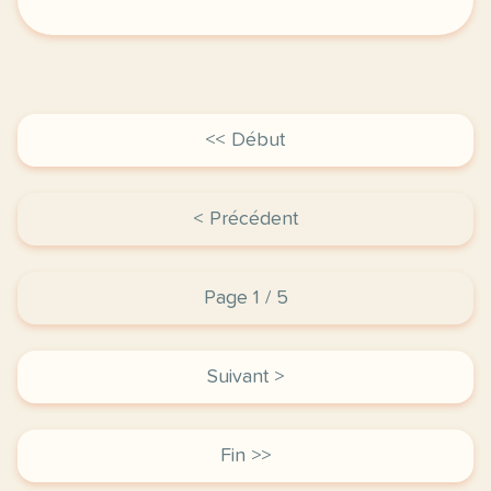
exercice c1 c2 expression etre dans le plus simple 
<< Début
< Précédent
Page 1 / 5
Suivant >
Fin >>