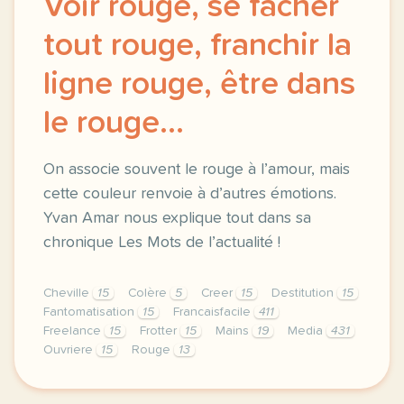
Voir rouge, se fâcher
tout rouge, franchir la
ligne rouge, être dans
le rouge...
On associe souvent le rouge à l’amour, mais
cette couleur renvoie à d’autres émotions.
Yvan Amar nous explique tout dans sa
chronique Les Mots de l’actualité !
Cheville
15
Colère
5
Creer
15
Destitution
15
Fantomatisation
15
Francaisfacile
411
Freelance
15
Frotter
15
Mains
19
Media
431
Ouvriere
15
Rouge
13
exercice b1 voir rouge se facher tout rouge franchi