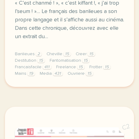
« C’est chanmé ! », « c’est kiffant !, « j’ai trop
l’seum ! »… Le français des banlieues a son
propre langage et il s’affiche aussi au cinéma.
Dans cette chronique, découvrez avec elle
un extrait du…
Banlieues
2
Cheville
15
Creer
15
Destitution
15
Fantomatisation
15
Francaisfacile
411
Freelance
15
Frotter
15
Mains
19
Media
431
Ouvriere
15
exercice b2 le francais des banlieues au cinema c es
C2