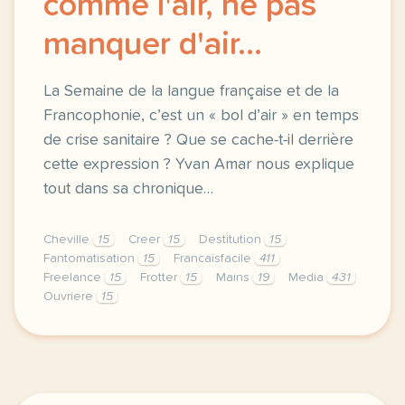
comme l'air, ne pas
manquer d'air...
La Semaine de la langue française et de la
Francophonie, c’est un « bol d’air » en temps
de crise sanitaire ? Que se cache-t-il derrière
cette expression ? Yvan Amar nous explique
tout dans sa chronique…
Cheville
15
Creer
15
Destitution
15
Fantomatisation
15
Francaisfacile
411
Freelance
15
Frotter
15
Mains
19
Media
431
Ouvriere
15
exercice b1 un bol d air libre comme l air ne pas ma