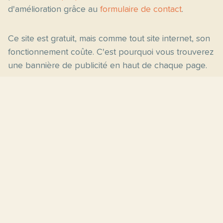
d'amélioration grâce au
formulaire de contact
.
Ce site est gratuit, mais comme tout site internet, son
fonctionnement coûte. C'est pourquoi vous trouverez
une bannière de publicité en haut de chaque page.
Pages principales
Fiches par niveau
Accueil
C2
Thèmes
C1
Blog
B2
Proposer un site
B1
Contact
A2
À propos
A1