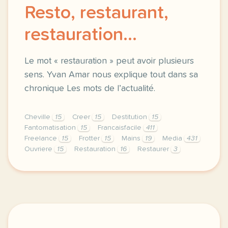
Resto, restaurant,
restauration...
Le mot « restauration » peut avoir plusieurs
sens. Yvan Amar nous explique tout dans sa
chronique Les mots de l’actualité.
Cheville
15
Creer
15
Destitution
15
Fantomatisation
15
Francaisfacile
411
Freelance
15
Frotter
15
Mains
19
Media
431
Ouvriere
15
Restauration
16
Restaurer
3
exercice b2 resto restaurant restauration le mot re