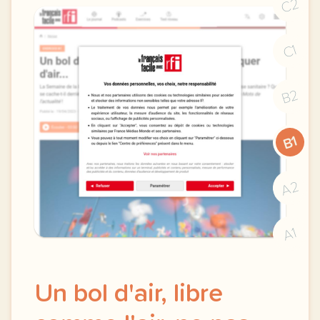
C2
C1
B2
B1
A2
A1
Un bol d'air, libre