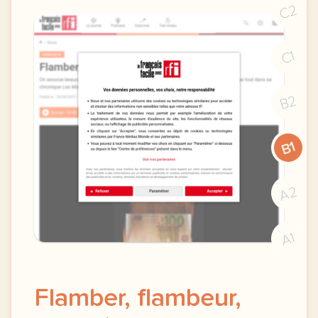
C2
C1
B2
B1
A2
A1
Flamber, flambeur,