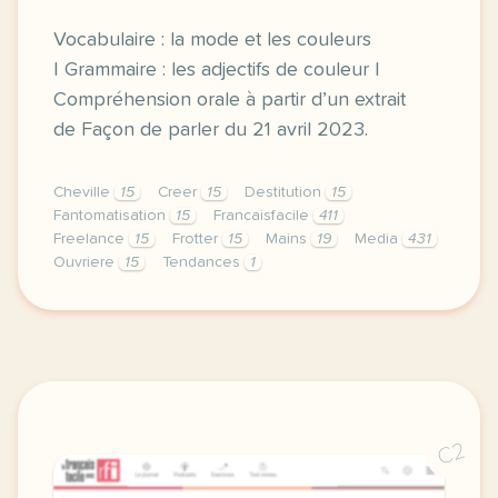
Vocabulaire : la mode et les couleurs
| Grammaire : les adjectifs de couleur |
Compréhension orale à partir d’un extrait
de Façon de parler du 21 avril 2023.
Cheville
15
Creer
15
Destitution
15
Fantomatisation
15
Francaisfacile
411
Freelance
15
Frotter
15
Mains
19
Media
431
Ouvriere
15
Tendances
1
exercice b1 les mots de la mode les tendances de 20
C2