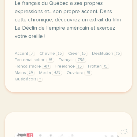
Le français du Québec a ses propres
expressions et... son propre accent. Dans
cette chronique, découvrez un extrait du film
Le Déclin de l’empire américain et exercez
votre oreille !
Accent
7
Cheville
15
Creer
15
Destitution
15
Fantomatisation
15
Français
758
Francaisfacile
411
Freelance
15
Frotter
15
Mains
19
Media
431
Ouvriere
15
Québécois
1
exercice b2 le francais du quebec au cinema le fran
C2