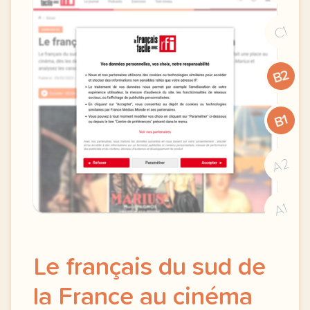
C1
B2
B1
A2
A1
Le français du sud de
la France au cinéma