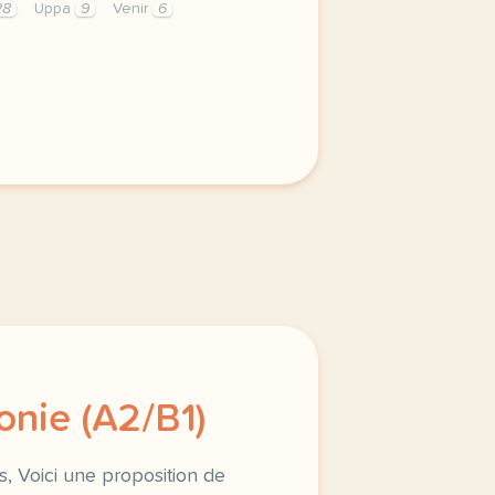
28
Uppa
9
Venir
6
us dans le cadre du projet adopte un etudiant master fle co
onie (A2/B1)
s, Voici une proposition de