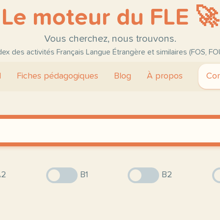
Le moteur du FLE 🚀
Vous cherchez, nous trouvons.
ndex des activités Français Langue Étrangère et similaires (FOS, FO
l
Fiches pédagogiques
Blog
À propos
Con
2
B1
B2