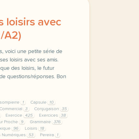
s loisirs avec
1/A2)
s, voici une petite série de
es loisirs avec ses amis.
ique des loisirs, le futur
 de questions/réponses. Bon
sompierre
1
Capsule
10
Commercial
3
Conjugaison
35
Exercice
425
Exercices
38
ur Proche
9
Grammaire
376
xique
96
Loisirs
18
ls Numériques
53
Pereira
1