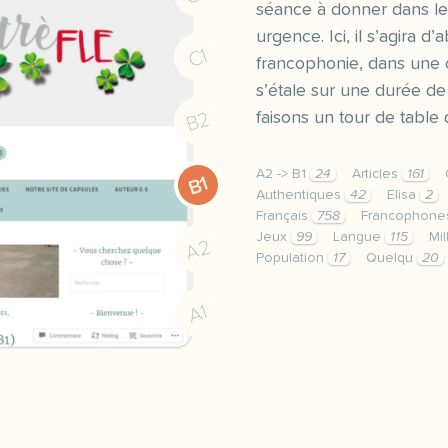
séance à donner dans le
urgence. Ici, il s’agira d’
C1
francophonie, dans une 
s’étale sur une durée de
B2
faisons un tour de table
A2 -> B1
24
Articles
161
B1
Authentiques
42
Elisa
2
Français
758
Francophon
Jeux
99
Langue
115
Mi
A2
Population
17
Quelqu
20
bonjour a toutes et a to
A1