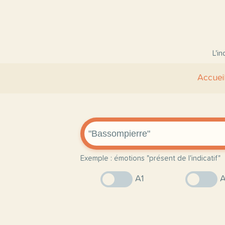
L'i
Accuei
Exemple : émotions "présent de l'indicatif"
A1
A