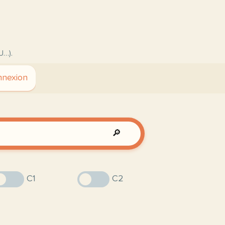
U…).
nexion
🔎
C1
C2