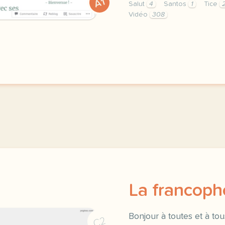
A1
Salut
4
Santos
1
Tice
Vidéo
308
bonjour a toutes et a to
La francoph
Bonjour à toutes et à tou
C2