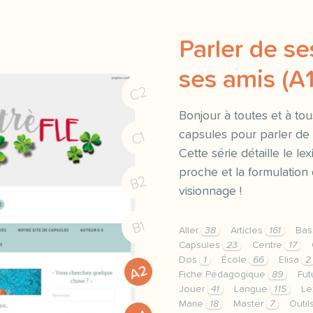
Parler de se
ses amis (A
C2
Bonjour à toutes et à tou
capsules pour parler de s
C1
Cette série détaille le lex
proche et la formulation
B2
visionnage !
B1
Aller
38
Articles
161
Bas
Capsules
23
Centre
17
Dos
1
École
66
Elisa
2
A2
Fiche Pédagogique
89
Fut
Jouer
41
Langue
115
Le
Marie
18
Master
7
Outi