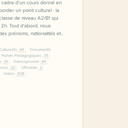
 cadre d’un cours donné en
aborder un point culturel : la
classe de niveau A2/B1 qui
 2h. Tout d’abord, nous
 des prénoms, nationalités et…
Culture(S)
44
Documents
Fiches Pédagogiques
73
es
14
Francophonie
64
llions
32
Officielle
2
Vidéo
308
us voici une proposition de seance a donner dans le cadre