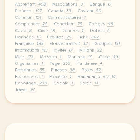
Apprenant
498
Associations
3
Banque
6
Binômes
107
Canada
33
Cavilam
90
Commun
101
Communautaires
1
Comprendre
29
Correction
78
Corrigés
49
Covid
8
Crise
19
Denrées
1
Dollars
7
Données
15
Écoutez
25
Fiche
302
Française
195
Gouvernement
32
Groupes
131
Informations
113
Inviter
61
Millions
32
Mise
173
Moisson
1
Montréal
10
Orale
40
Organismes
1
Page
253
Pandémie
4
Personnes
55
Phrases
38
Pistes
52
Précarisées
1
Précarité
1
Ramananjohary
14
Reportage
200
Sociale
1
Soizic
14
Travail
97
le respect de votre vie privee est une priorite po