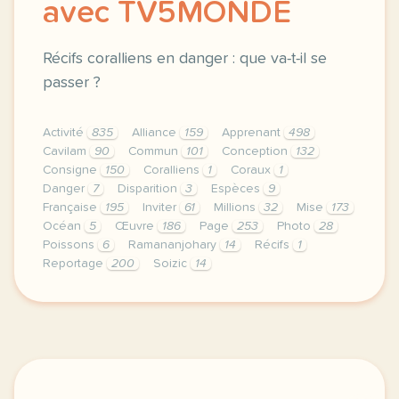
avec TV5MONDE
Récifs coralliens en danger : que va-t-il se
passer ?
Activité
835
Alliance
159
Apprenant
498
Cavilam
90
Commun
101
Conception
132
Consigne
150
Coralliens
1
Coraux
1
Danger
7
Disparition
3
Espèces
9
Française
195
Inviter
61
Millions
32
Mise
173
Océan
5
Œuvre
186
Page
253
Photo
28
Poissons
6
Ramananjohary
14
Récifs
1
Reportage
200
Soizic
14
continuer sans accepter le respect de votre vie pr