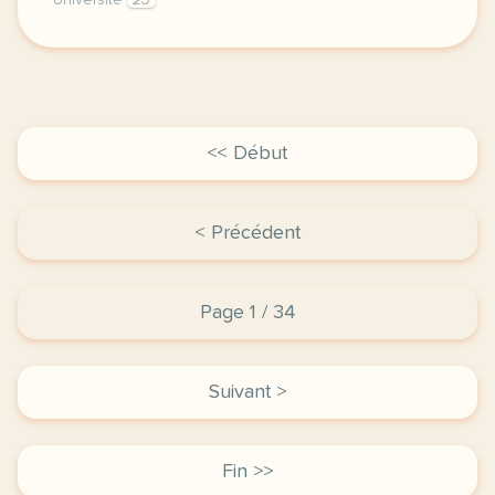
Université
23
le respect de votre vie privee est une priorite pour
<< Début
< Précédent
Page 1 / 34
Suivant >
Fin >>