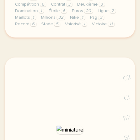
Compétition
6
Contrat
3
Deuxième
3
Domination
1
Étoile
6
Euros
20
Ligue
2
Maillots
1
Millions
32
Nike
1
Psg
3
Record
6
Stade
5
Valorisé
1
Victoire
11
exercice b2 le psg remporte la ligue des champions 
C2
C1
B2
B1