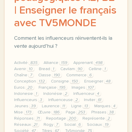
| Enseigner le français
avec TV5MONDE
Comment les influenceurs réinventent-ils la
vente aujourd’hui ?
Activité
835
Alliance
159
Apprenant
498
Avenir
10
Bread
1
Cavilam
90
Celline
1
Chaîne
7
Classe
190
Commerce
6
Conception
132
Consigne
150
Enseigner
48
Euros
20
Française
195
Images
107
Indonesie
1
Indonésie
2
Influenceur
4
Influenceurs
3
Influenceuse
2
Inviter
61
Jeunes
39
Laurence
11
Ligne
13
Marques
4
Mise
173
Œuvre
186
Page
253
Phrases
38
Réponses
71
Reportage
200
Représente
2
Réseaux
21
Rogy
7
Social
6
Sociaux
19
Société
47
Titres
67
Tv5monde
75