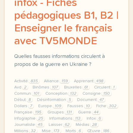
infox - Fiches
pédagogiques B1, B2 |
Enseigner le français
avec TV5MONDE
Quelles fausses informations circulent à
propos de la guerre en Ukraine ?
Activité
835
Alliance
159
Apprenant
498
Avd
2
Binômes
107
Bruxelles
61
Circulent
1
Commun
101
Conception
132
Consigne
150
Début
8
Désinformation
5
Document
47
Dollars
7
Europe
109
Fausses
10
Fiche
302
Française
195
Groupes
131
Guerre
44
Infographie
25
Informations
113
Infox
6
Journaliste
45
Laisser
62
Médias
28
Millions
32
Mise
173
Morts
6
Œuvre
186