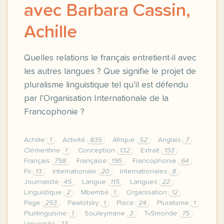
avec Barbara Cassin,
Achille
Quelles relations le français entretient-il avec
les autres langues ? Que signifie le projet de
pluralisme linguistique tel qu’il est défendu
par l’Organisation Internationale de la
Francophonie ?
Achille
1
Activité
835
Afrique
52
Anglais
7
Clémentine
1
Conception
132
Extrait
153
Français
758
Française
195
Francophonie
64
Fri
13
Internationale
20
Internationales
8
Journaliste
45
Langue
115
Langues
22
Linguistique
2
Mbembé
1
Organisation
12
Page
253
Pawlotsky
1
Place
24
Pluralisme
1
Plurilinguisme
1
Souleymane
3
Tv5monde
75