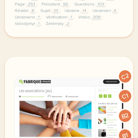
Page
253
Président
56
Questions
103
Réalité
8
Sujet
35
Ukraine
14
Ukrainien
6
Ukrainiens
1
Vérification
1
Vidéo
308
Volodymyr
1
Zelensky
2
le respect de votre vie privee est une priorite po
C2
C1
B2
B1