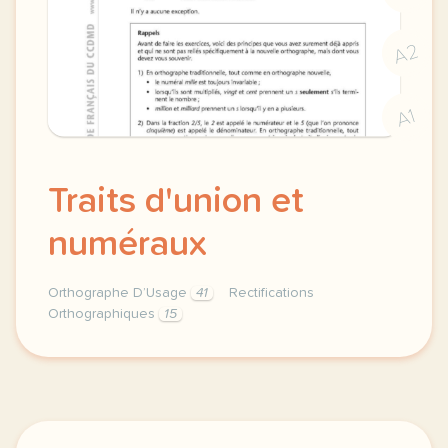
A2
A1
Traits d'union et
numéraux
Orthographe D’Usage
41
Rectifications
Orthographiques
15
trait d union orthographe et numeraux rectifications