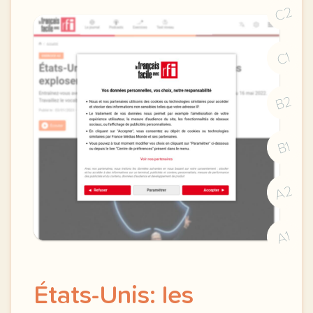
C2
C1
B2
B1
A2
A1
États-Unis: les