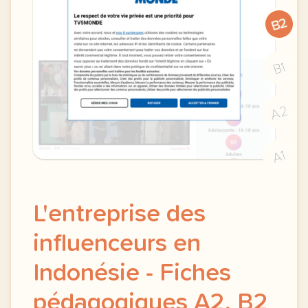
B2
B1
A2
A1
L'entreprise des
influenceurs en
Indonésie - Fiches
pédagogiques A2, B2