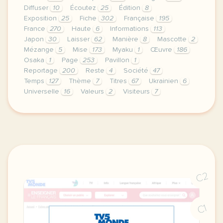
Diffuser
10
Écoutez
25
Édition
8
Exposition
25
Fiche
302
Française
195
France
270
Haute
6
Informations
113
Japon
30
Laisser
62
Manière
8
Mascotte
2
Mézange
5
Mise
173
Myaku
1
Œuvre
186
Osaka
1
Page
253
Pavillon
1
Reportage
200
Reste
4
Société
47
Temps
127
Thème
7
Titres
67
Ukrainien
6
Universelle
16
Valeurs
2
Visiteurs
7
le respect de votre vie privee est une priorite po
C2
C1