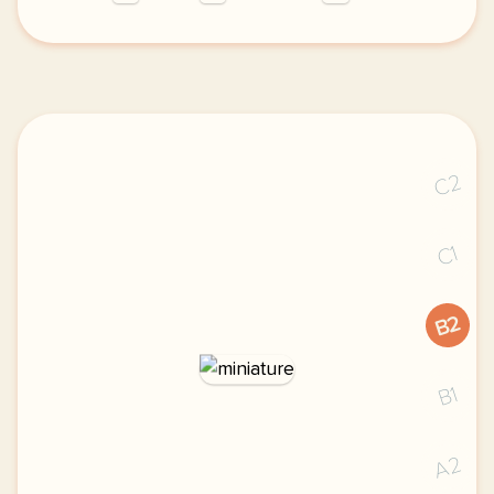
le respect de votre vie privee est une priorite pou
C2
C1
B2
B1
A2