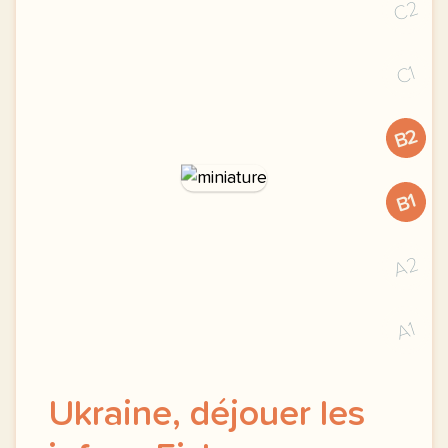
C2
C1
B2
B1
A2
A1
Ukraine, déjouer les