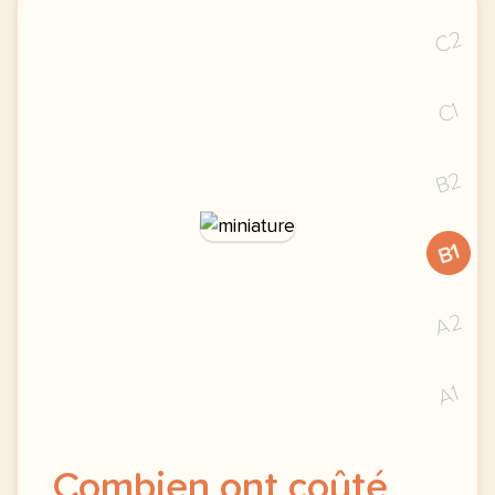
C2
C1
B2
B1
A2
A1
Combien ont coûté