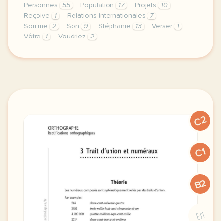
Personnes
55
Population
17
Projets
10
Reçoive
1
Relations Internationales
7
Somme
2
Son
9
Stéphanie
13
Verser
1
Vôtre
1
Voudriez
2
theme humanitaire relations internationales duree 6
C2
C1
B2
B1