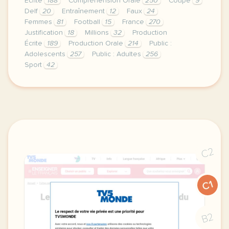
Écrite
188
Compréhension Orale
250
Coupe
9
Delf
20
Entraînement
12
Faux
24
Femmes
81
Football
15
France
270
Justification
18
Millions
32
Production
Écrite
189
Production Orale
214
Public :
Adolescents
257
Public : Adultes
256
Sport
42
piste audio lien d ecoute de telechargement entrain
C2
C1
B2