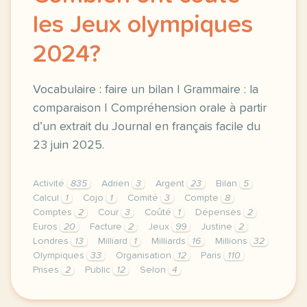
les Jeux olympiques
2024?
Vocabulaire : faire un bilan | Grammaire : la
comparaison | Compréhension orale à partir
d’un extrait du Journal en français facile du
23 juin 2025.
Activité
835
Adrien
3
Argent
23
Bilan
5
Calcul
1
Cojo
1
Comité
3
Compte
8
Comptes
2
Cour
3
Coûté
1
Dépenses
2
Euros
20
Facture
2
Jeux
99
Justine
2
Londres
13
Milliard
1
Milliards
16
Millions
32
Olympiques
33
Organisation
12
Paris
110
Prises
2
Public
12
Selon
4
exercice b1 combien ont coute les jeux olympiques 2