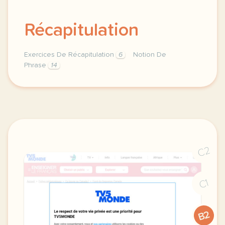
Récapitulation
Exercices De Récapitulation
6
Notion De
Phrase
14
notion de phrase materiel pour allophones exercices 
C2
C1
B2