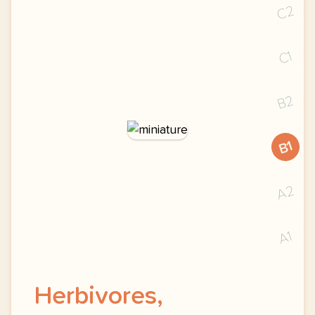
C2
C1
B2
B1
A2
A1
Herbivores,