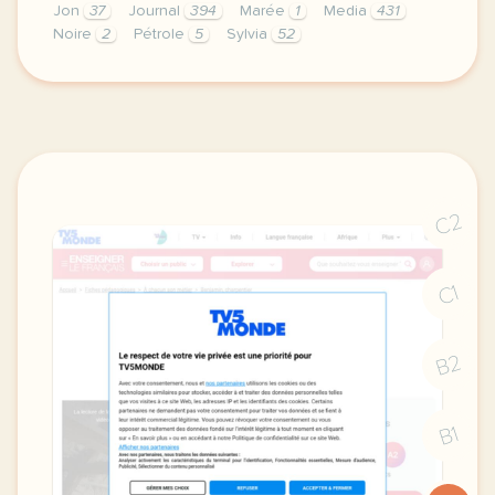
Jon
37
Journal
394
Marée
1
Media
431
Noire
2
Pétrole
5
Sylvia
52
exercice a2 pollution maree noire aux philippines 
C2
C1
B2
B1