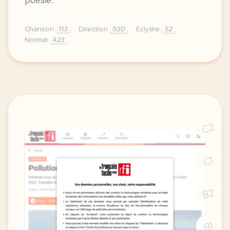
poésie.
Chanson
113
Direction
530
Eclydre
52
Normal
423
didomi host didomi components button cursor pointer
C2
C1
B2
B1