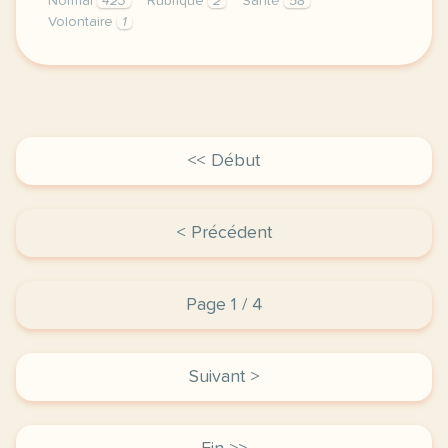
Normal
423
Rubrique
2
Santé
58
Volontaire
1
didomi host didomi components button cursor pointer
<< Début
< Précédent
Page 1 / 4
Suivant >