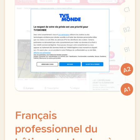
C1
B2
B1
A2
A1
Français
professionnel du