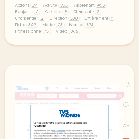
Actions
27
Activité
835
Apprenant
498
Benjamin
2
Chantier
9
Charpente
2
Charpentier
2
Direction
530
Entièrement
1
Fiche
302
Métier
23
Normal
423
Professionnel
10
Vidéo
308
didomi host didomi components button cursor pointer
C2
C1
B2