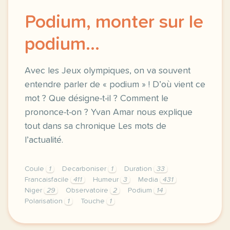
Podium, monter sur le
podium...
Avec les Jeux olympiques, on va souvent
entendre parler de « podium » ! D’où vient ce
mot ? Que désigne-t-il ? Comment le
prononce-t-on ? Yvan Amar nous explique
tout dans sa chronique Les mots de
l’actualité.
Coule
1
Decarboniser
1
Duration
33
Francaisfacile
411
Humeur
3
Media
431
Niger
29
Observatoire
2
Podium
14
Polarisation
1
Touche
1
exercice b2 podium monter sur le podium avec les je