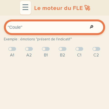
☰
Le moteur du FLE 🚀
🔎
Exemple : émotions "présent de l'indicatif"
A1
A2
B1
B2
C1
C2