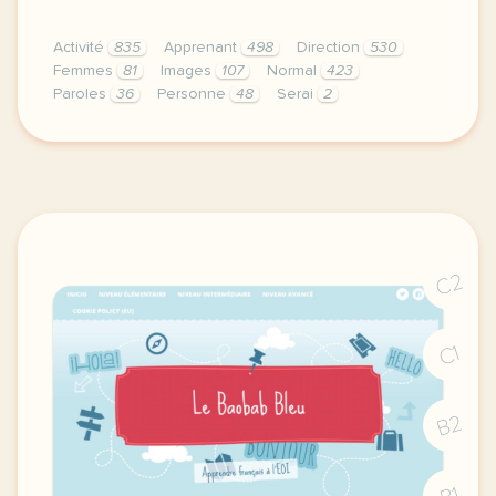
Activité
835
Apprenant
498
Direction
530
Femmes
81
Images
107
Normal
423
Paroles
36
Personne
48
Serai
2
didomi host didomi components button cursor pointer
C2
C1
B2