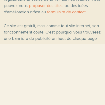
pouvez nous
proposer des sites
, ou des idées
d'amélioration grâce au
formulaire de contact
.
Ce site est gratuit, mais comme tout site internet, son
fonctionnement coûte. C'est pourquoi vous trouverez
une bannière de publicité en haut de chaque page.
Pages principales
Fiches par niveau
Accueil
C2
Thèmes
C1
Blog
B2
Proposer un site
B1
Contact
A2