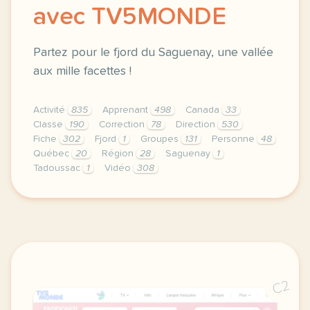
avec TV5MONDE
Partez pour le fjord du Saguenay, une vallée
aux mille facettes !
Activité
835
Apprenant
498
Canada
33
Classe
190
Correction
78
Direction
530
Fiche
302
Fjord
1
Groupes
131
Personne
48
Québec
20
Région
28
Saguenay
1
Tadoussac
1
Vidéo
308
didomi host didomi components button cursor pointer
C2