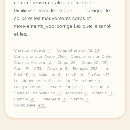
compréhension orale pour mieux se
familiariser avec le lexique. Lexique: le
corps et les mouvements corps et
mouvements_voc+corrigé Lexique: la santé
et les…
Chez Le Médecin
1
Compréhension A2
10
Compréhension Orale
250
Compréhension Orale
Chez Le Médecin
2
Corps
26
Cours A2
107
Cours Eoi
353
Docteur
8
Français
758
La
Santé Et Les Maladies
6
Les Parties Du Corps Et
Les Mouvements
3
Lexique De La Santé
1
Lexique Fle
61
Lexique Français
1
Lexique La
Santé Et Les Maladies
2
Medecin
1
Mélanie
3
Prendre
41
Traitement
3
Ventre
3
Vocabulaire
469
image e psychiatrie frcette derniere semaine de cou