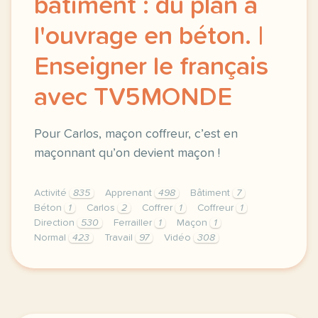
bâtiment : du plan à
l'ouvrage en béton. |
Enseigner le français
avec TV5MONDE
Pour Carlos, maçon coffreur, c’est en
maçonnant qu’on devient maçon !
Activité
835
Apprenant
498
Bâtiment
7
Béton
1
Carlos
2
Coffrer
1
Coffreur
1
Direction
530
Ferrailler
1
Maçon
1
Normal
423
Travail
97
Vidéo
308
didomi host didomi components button cursor pointer