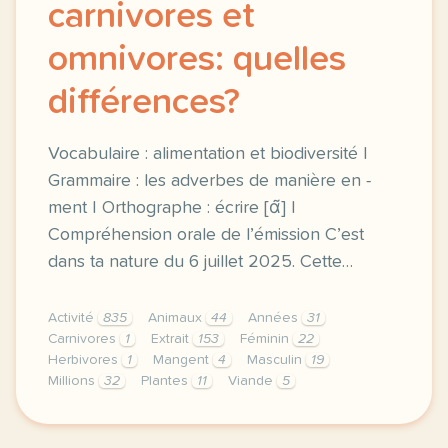
carnivores et
omnivores: quelles
différences?
Vocabulaire : alimentation et biodiversité |
Grammaire : les adverbes de manière en -
ment | Orthographe : écrire [ɑ̃] |
Compréhension orale de l’émission C’est
dans ta nature du 6 juillet 2025. Cette…
Activité
835
Animaux
44
Années
31
Carnivores
1
Extrait
153
Féminin
22
Herbivores
1
Mangent
4
Masculin
19
Millions
32
Plantes
11
Viande
5
exercice b1 herbivores carnivores et omnivores quel