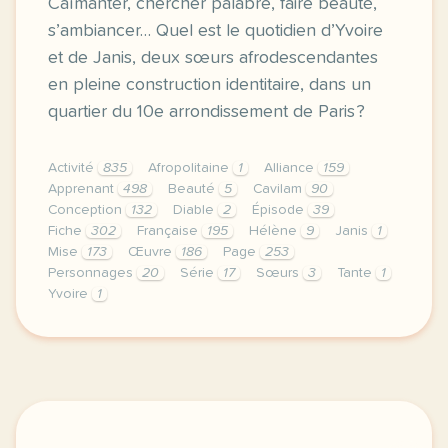
Caïmanter, chercher palabre, faire beauté,
s’ambiancer… Quel est le quotidien d’Yvoire
et de Janis, deux sœurs afrodescendantes
en pleine construction identitaire, dans un
quartier du 10e arrondissement de Paris ?
Activité
835
Afropolitaine
1
Alliance
159
Apprenant
498
Beauté
5
Cavilam
90
Conception
132
Diable
2
Épisode
39
Fiche
302
Française
195
Hélène
9
Janis
1
Mise
173
Œuvre
186
Page
253
Personnages
20
Série
17
Sœurs
3
Tante
1
Yvoire
1
le respect de votre vie privee est une priorite pou