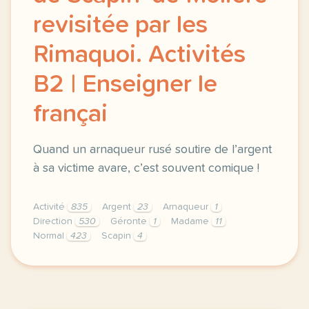
revisitée par les
Rimaquoi. Activités
B2 | Enseigner le
françai
Quand un arnaqueur rusé soutire de l’argent
à sa victime avare, c’est souvent comique !
Activité
835
Argent
23
Arnaqueur
1
Direction
530
Géronte
1
Madame
11
Normal
423
Scapin
4
didomi host didomi components button cursor pointer