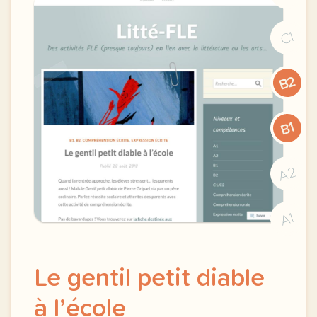
C1
B2
B1
A2
A1
Le gentil petit diable
à l’école