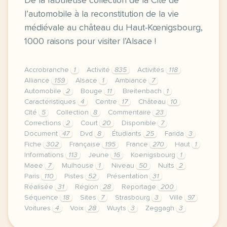
De la fabuleuse collection de la Cité de
l’automobile à la reconstitution de la vie
médiévale au château du Haut-Kœnigsbourg,
1000 raisons pour visiter l’Alsace !
Accrobranche
1
Activité
835
Activités
118
Alliance
159
Alsace
1
Ambiance
7
Automobile
2
Bouge
11
Breitenbach
1
Caractéristiques
4
Centre
17
Château
10
Cité
5
Collection
8
Commentaire
23
Corrections
2
Court
20
Disponible
7
Document
47
Dvd
8
Étudiants
25
Farida
3
Fiche
302
Française
195
France
270
Haut
1
Informations
113
Jeune
16
Koenigsbourg
1
Maee
7
Mulhouse
1
Niveau
50
Nuits
2
Paris
110
Pistes
52
Présentation
31
Réalisée
31
Région
28
Reportage
200
Séquence
18
Sites
7
Strasbourg
3
Ville
97
Voitures
4
Voix
28
Wuyts
3
Zeggagh
3
le respect de votre vie privee est une priorite po