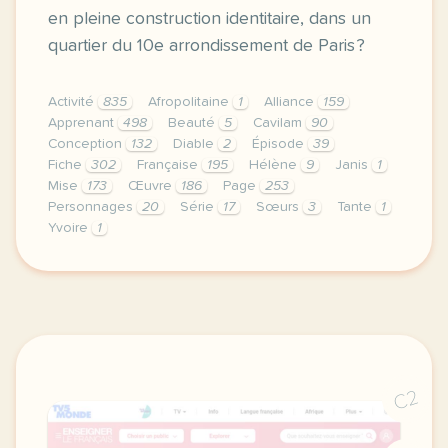
en pleine construction identitaire, dans un
quartier du 10e arrondissement de Paris ?
Activité
835
Afropolitaine
1
Alliance
159
Apprenant
498
Beauté
5
Cavilam
90
Conception
132
Diable
2
Épisode
39
Fiche
302
Française
195
Hélène
9
Janis
1
Mise
173
Œuvre
186
Page
253
Personnages
20
Série
17
Sœurs
3
Tante
1
Yvoire
1
le respect de votre vie privee est une priorite pou
C2