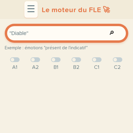
☰
Le moteur du FLE 🚀
🔎
Exemple : émotions "présent de l'indicatif"
A1
A2
B1
B2
C1
C2