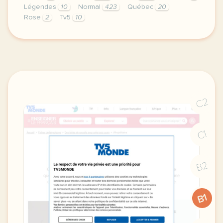
Légendes
10
Normal
423
Québec
20
Rose
2
Tv5
10
didomi host didomi components button cursor pointer
C2
C1
B2
B1