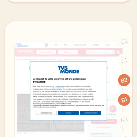
C2
C1
B2
B1
A2