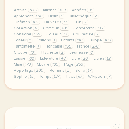
Activité
835
Alliance
159
Années
31
Apprenant
498
Biblio
1
Bibliothèque
2
Binômes
107
Bruxelles
61
Club
2
Collection
8
Commun
101
Conception
132
Consigne
150
Couleur
13
Couverture
2
Éditeur
1
Éditions
1
Enfants
110
Europe
109
Fantômette
1
Française
195
France
270
Groupe
131
Hachette
2
Jeunesse
8
Laisser
62
Littérature
48
Livre
26
Livres
12
Mise
173
Œuvre
186
Page
253
Reportage
200
Romans
2
Série
17
Sophie
15
Temps
127
Titres
67
Wikipédia
7
le respect de votre vie privee est une priorite po
C2