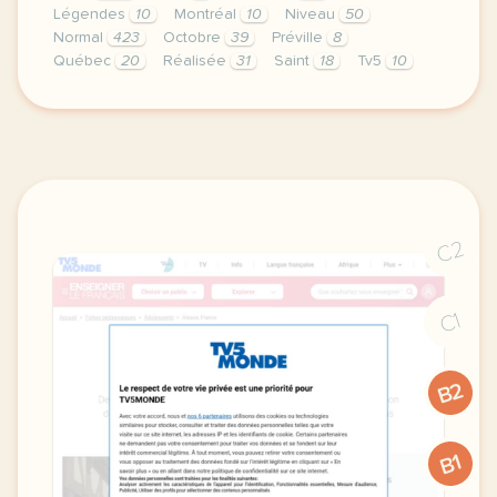
Légendes
10
Montréal
10
Niveau
50
Normal
423
Octobre
39
Préville
8
Québec
20
Réalisée
31
Saint
18
Tv5
10
didomi host didomi components button cursor pointer
C2
C1
B2
B1