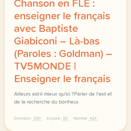
Chanson en FLE :
enseigner le français
avec Baptiste
Giabiconi – Là-bas
(Paroles : Goldman) –
TV5MONDE |
Enseigner le français
Ailleurs est-il mieux qu’ici ?Parler de l’exil et
de la recherche du bonheur.
Direction
530
Eclydre
52
Normal
423
didomi host didomi components button cursor pointer