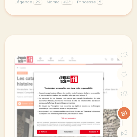
Légende
20
Normal
423
Princesse
5
didomi host didomi components button cursor pointer
C2
C1
B2
B1
A2