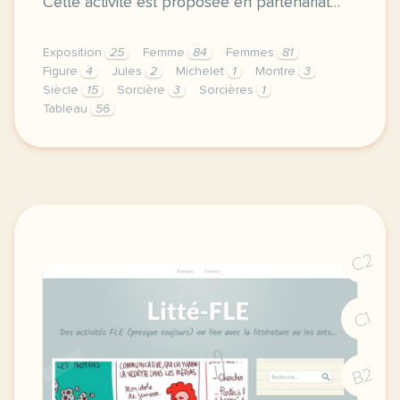
Cette activité est proposée en partenariat…
Exposition
25
Femme
84
Femmes
81
Figure
4
Jules
2
Michelet
1
Montre
3
Siècle
15
Sorcière
3
Sorcières
1
Tableau
56
exercice b2 sorcieres une exposition pour depasser 
C2
C1
B2