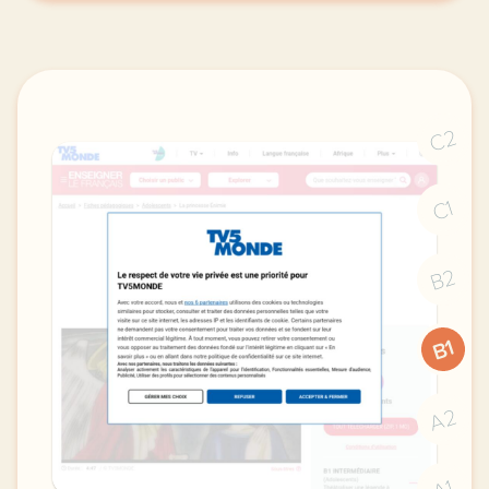
C2
C1
B2
B1
A2