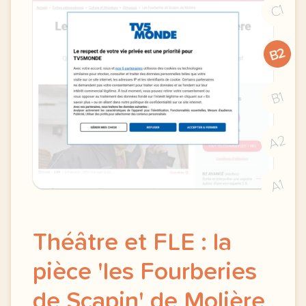
C1
B2
B1
A2
A1
Théâtre et FLE : la
pièce 'les Fourberies
de Scapin' de Molière