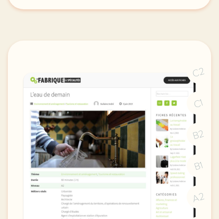
theme environnement et amenagement duree 180 minute
C2
C1
B2
B1
A2