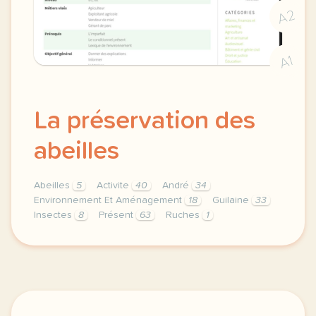
A2
A1
La préservation des
abeilles
Abeilles
5
Activite
40
André
34
Environnement Et Aménagement
18
Guilaine
33
Insectes
8
Présent
63
Ruches
1
theme environnement et amenagement duree 180 minute