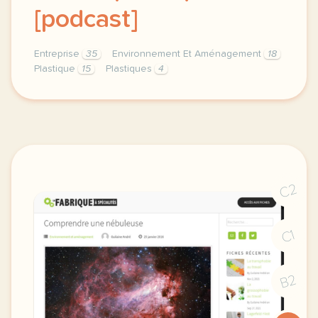
[podcast]
Entreprise
35
Environnement Et Aménagement
18
Plastique
15
Plastiques
4
theme environnement et amenagement duree 30 minutes
C2
C1
B2