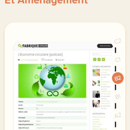
Et Aménagement
C2
C1
B2
B1
A2