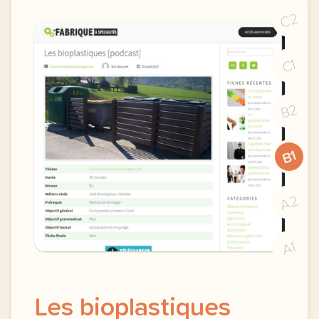
C2
C1
B2
B1
A2
A1
Les bioplastiques