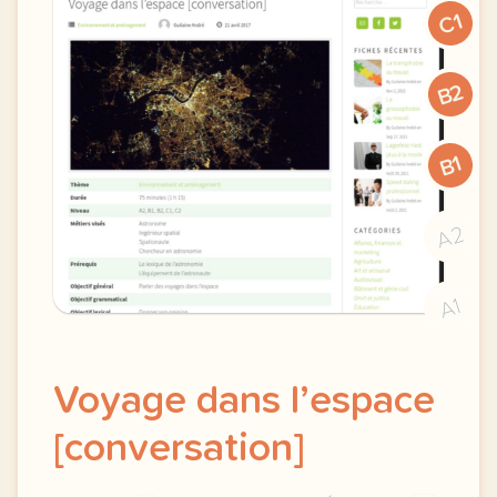
C1
B2
B1
A2
A1
Voyage dans l’espace
[conversation]