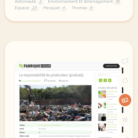
Astronaute
2
Environnement Et Aménagement
18
Espace
23
Pesquet
4
Thomas
8
theme environnement et amenagement duree 75 minutes
C2
C1
B2
B1