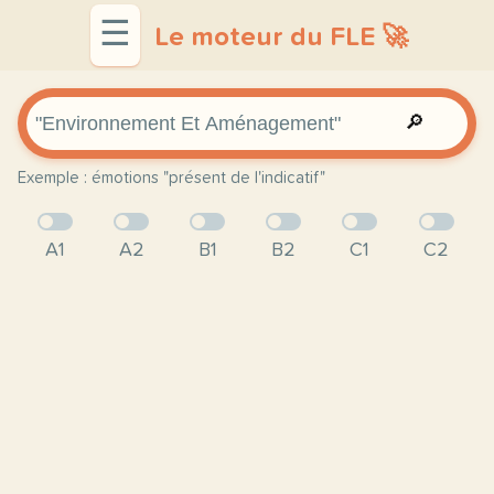
☰
Le moteur du FLE 🚀
🔎
Exemple : émotions "présent de l'indicatif"
A1
A2
B1
B2
C1
C2