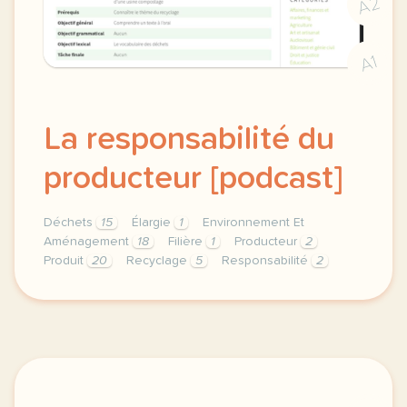
A2
A1
La responsabilité du
producteur [podcast]
Déchets
15
Élargie
1
Environnement Et
Aménagement
18
Filière
1
Producteur
2
Produit
20
Recyclage
5
Responsabilité
2
theme environnement et amenagement duree 30 minutes