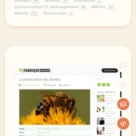
Animaux
44
Années
31
Dinosaures
2
Environnement Et Aménagement
18
Millions
32
Monde
133
Recherches
2
theme environnement et amenagement duree 75 minutes
C2
C1
B2
B1