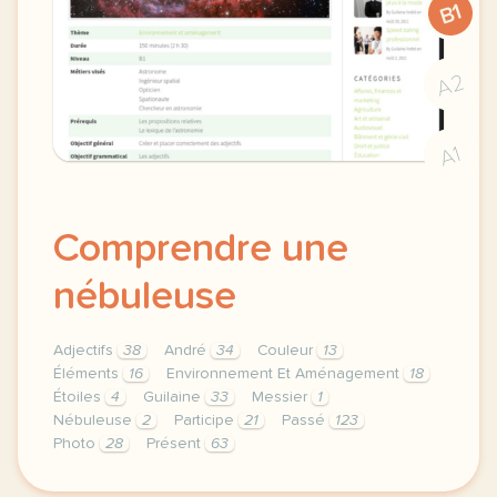
B1
A2
A1
Comprendre une
nébuleuse
Adjectifs
38
André
34
Couleur
13
Éléments
16
Environnement Et Aménagement
18
Étoiles
4
Guilaine
33
Messier
1
Nébuleuse
2
Participe
21
Passé
123
Photo
28
Présent
63
theme environnement et amenagement duree 150 minute