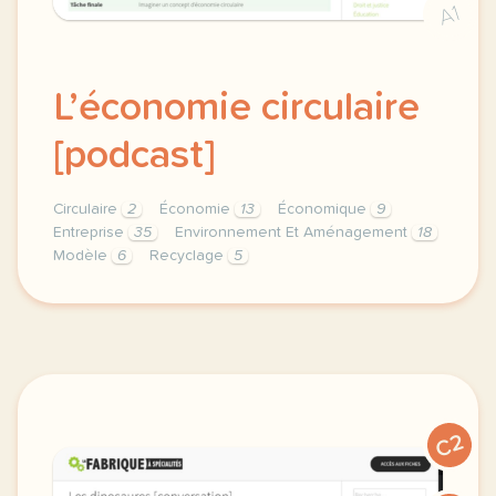
A1
L’économie circulaire
[podcast]
Circulaire
2
Économie
13
Économique
9
Entreprise
35
Environnement Et Aménagement
18
Modèle
6
Recyclage
5
theme environnement et amenagement duree 30 minute
C2