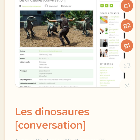
C1
B2
B1
A2
A1
Les dinosaures
[conversation]