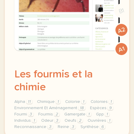
B1
A2
A1
Les fourmis et la
chimie
Alpha
11
Chimique
1
Colonie
1
Colonies
1
Environnement Et Aménagement
18
Espèces
9
Fourmi
3
Fourmis
2
Gamergate
1
Gpp
1
Individus
1
Odeur
3
Oeufs
2
Ouvrières
1
Reconnaissance
3
Reine
3
Synthèse
6