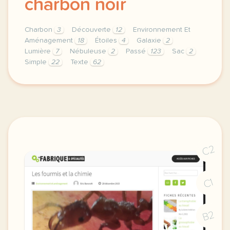
charbon noir
Charbon
3
Découverte
12
Environnement Et
Aménagement
18
Étoiles
4
Galaxie
2
Lumière
7
Nébuleuse
2
Passé
123
Sac
2
Simple
22
Texte
62
theme environnement et amenagement duree 150 minute
C2
C1
B2