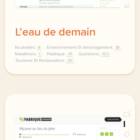
A1
L’eau de demain
Bouteilles
6
Environnement Et Aménagement
18
Marathons
1
Plastique
15
Questions
103
Tourisme Et Restauration
30
theme environnement et amenagement tourisme et rest
C2
C1