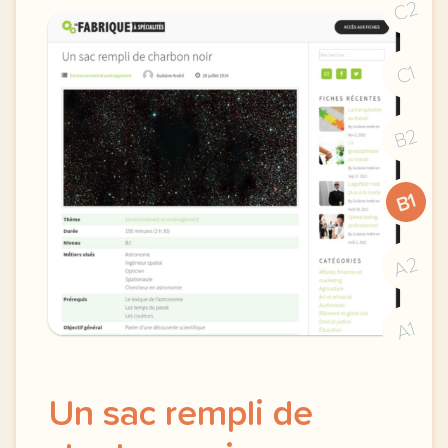
C2
C1
B2
B1
A2
A1
Un sac rempli de