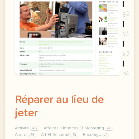
B2
B1
A2
A1
Réparer au lieu de
jeter
Activite
40
Affaires, Finances Et Marketing
14
André
34
Art Et Artisanat
13
Bricolage
3