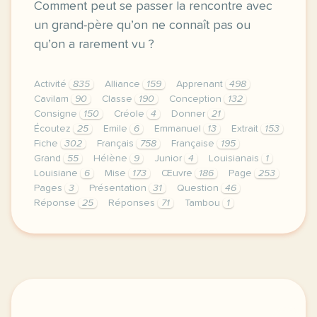
Comment peut se passer la rencontre avec
un grand-père qu’on ne connaît pas ou
qu’on a rarement vu ?
Activité
835
Alliance
159
Apprenant
498
Cavilam
90
Classe
190
Conception
132
Consigne
150
Créole
4
Donner
21
Écoutez
25
Emile
6
Emmanuel
13
Extrait
153
Fiche
302
Français
758
Française
195
Grand
55
Hélène
9
Junior
4
Louisianais
1
Louisiane
6
Mise
173
Œuvre
186
Page
253
Pages
3
Présentation
31
Question
46
Réponse
25
Réponses
71
Tambou
1
le respect de votre vie privee est une priorite pou