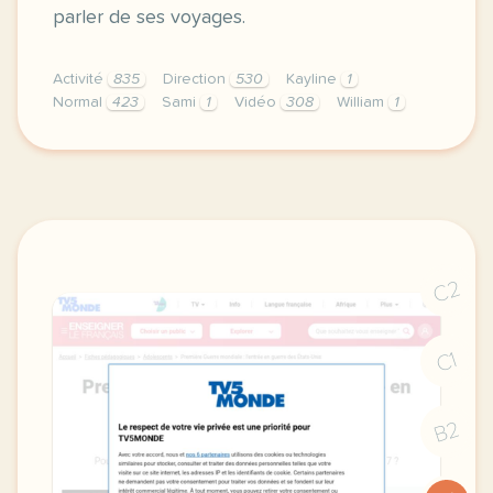
parler de ses voyages.
Activité
835
Direction
530
Kayline
1
Normal
423
Sami
1
Vidéo
308
William
1
didomi host didomi components button cursor pointer
C2
C1
B2