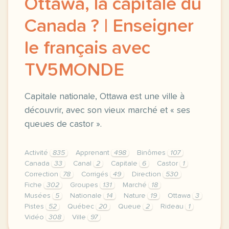
Ottawa, la capitale du
Canada ? | Enseigner
le français avec
TV5MONDE
Capitale nationale, Ottawa est une ville à
découvrir, avec son vieux marché et « ses
queues de castor ».
Activité
835
Apprenant
498
Binômes
107
Canada
33
Canal
2
Capitale
6
Castor
1
Correction
78
Corrigés
49
Direction
530
Fiche
302
Groupes
131
Marché
18
Musées
5
Nationale
14
Nature
19
Ottawa
3
Pistes
52
Québec
20
Queue
2
Rideau
1
Vidéo
308
Ville
97