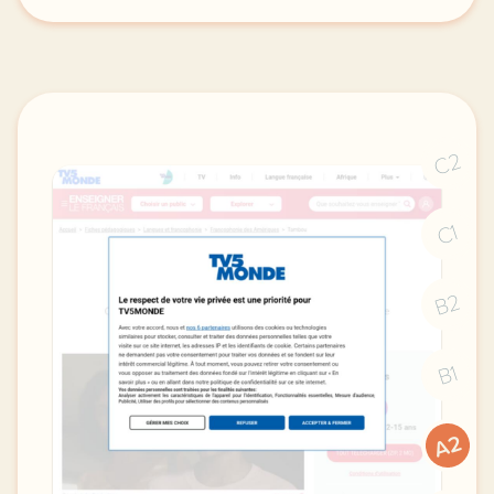
didomi host didomi components button cursor pointer
C2
C1
B2
B1
A2