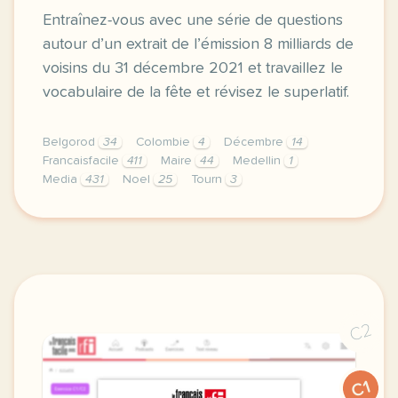
Entraînez-vous avec une série de questions
autour d’un extrait de l’émission 8 milliards de
voisins du 31 décembre 2021 et travaillez le
vocabulaire de la fête et révisez le superlatif.
Belgorod
34
Colombie
4
Décembre
14
Francaisfacile
411
Maire
44
Medellin
1
Media
431
Noel
25
Tourn
3
exercice b1 les decembrinas decembre a medellin en 
C2
C1