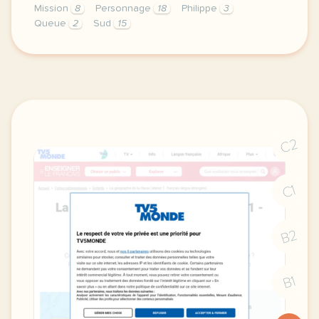
Mission
8
Personnage
18
Philippe
3
Queue
2
Sud
15
exercice b1 cinema le marsupilami est de retour voca
C2
C1
B2
B1