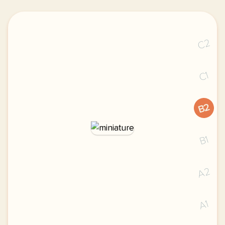
C2
C1
B2
B1
A2
A1