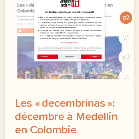
B2
B1
A2
A1
Les « decembrinas »:
décembre à Medellin
en Colombie