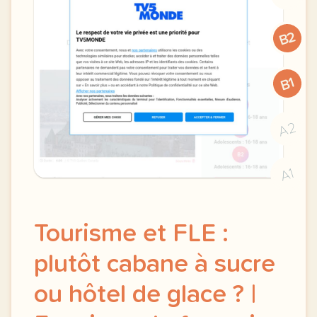
B2
B1
A2
A1
Tourisme et FLE :
plutôt cabane à sucre
ou hôtel de glace ? |