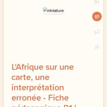
B2
B1
A2
A1
L'Afrique sur une
carte, une
interprétation
erronée - Fiche