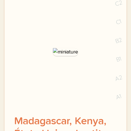
C2
C1
B2
B1
A2
A1
Madagascar, Kenya,