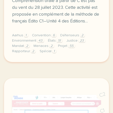
Compréhension orale à partir de C’est pas
du vent du 28 juillet 2023. Cette activité est
proposée en complément de la méthode de
français Édito C1–Unité 4 des Éditions…
Aarhus
1
Convention
6
Défenseurs
2
Environnement
43
États
51
Justice
23
Mandat
2
Menaces
2
Projet
55
Rapporteur
2
Spécial
1
exercice c1 c2 que fait l onu pour l environnement 
C2
C1