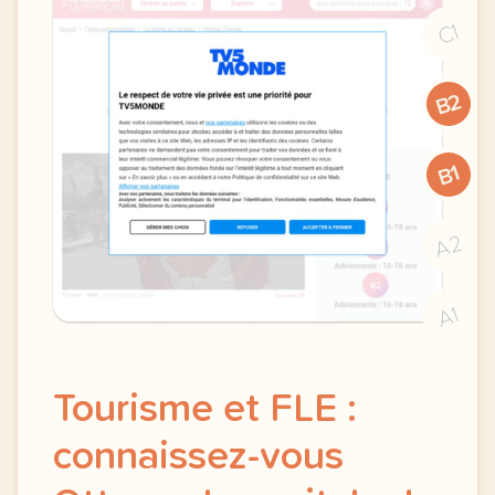
C1
B2
B1
A2
A1
Tourisme et FLE :
connaissez-vous