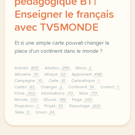
pédagogique B1 |
Enseigner le français
avec TV5MONDE
Et si une simple carte pouvait changer la
place d’un continent dans le monde ?
Activité
835
Adultes
299
Africa
2
Africaine
10
Afrique
52
Apprenant
498
Campagne
10
Carte
61
Carteafrique
1
Cartes
63
Changer
2
Continent
10
Correct
1
Fiche
302
Informations
113
Mise
173
Monde
133
Œuvre
186
Page
253
Projection
1
Projet
55
Reportage
200
Taille
5
Union
24
le respect de votre vie privee est une priorite pou