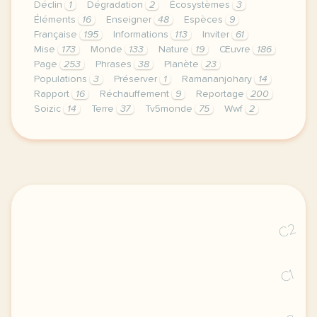
Déclin
1
Dégradation
2
Écosystèmes
3
Éléments
16
Enseigner
48
Espèces
9
Française
195
Informations
113
Inviter
61
Mise
173
Monde
133
Nature
19
Œuvre
186
Page
253
Phrases
38
Planète
23
Populations
3
Préserver
1
Ramananjohary
14
Rapport
16
Réchauffement
9
Reportage
200
Soizic
14
Terre
37
Tv5monde
75
Wwf
2
le respect de votre vie privee est une priorite po
C2
C1