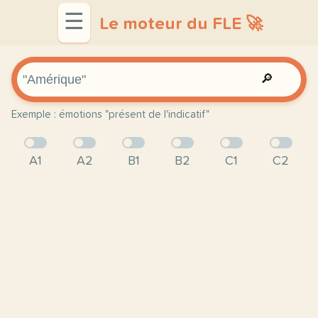
☰
Le moteur du FLE 🚀
🔎
Exemple : émotions "présent de l'indicatif"
A1
A2
B1
B2
C1
C2