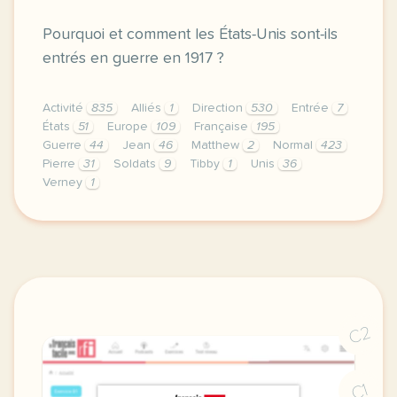
Pourquoi et comment les États-Unis sont-ils
entrés en guerre en 1917 ?
Activité
835
Alliés
1
Direction
530
Entrée
7
États
51
Europe
109
Française
195
Guerre
44
Jean
46
Matthew
2
Normal
423
Pierre
31
Soldats
9
Tibby
1
Unis
36
Verney
1
didomi host didomi components button cursor pointer
C2
C1