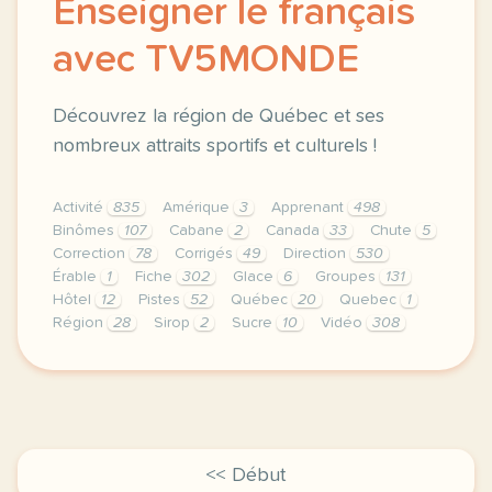
Enseigner le français
avec TV5MONDE
Découvrez la région de Québec et ses
nombreux attraits sportifs et culturels !
Activité
835
Amérique
3
Apprenant
498
Binômes
107
Cabane
2
Canada
33
Chute
5
Correction
78
Corrigés
49
Direction
530
Érable
1
Fiche
302
Glace
6
Groupes
131
Hôtel
12
Pistes
52
Québec
20
Quebec
1
Région
28
Sirop
2
Sucre
10
Vidéo
308
didomi host didomi components button cursor pointer
<< Début