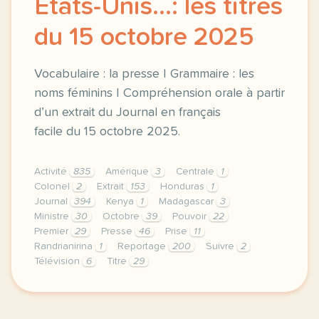
États-Unis...: les titres
du 15 octobre 2025
Vocabulaire : la presse | Grammaire : les
noms féminins | Compréhension orale à partir
d’un extrait du Journal en français
facile du 15 octobre 2025.
Activité
835
Amérique
3
Centrale
1
Colonel
2
Extrait
153
Honduras
1
Journal
394
Kenya
1
Madagascar
3
Ministre
30
Octobre
39
Pouvoir
22
Premier
29
Presse
46
Prise
11
Randrianirina
1
Reportage
200
Suivre
2
Télévision
6
Titre
29
exercice a2 madagascar kenya etats unis les titres 