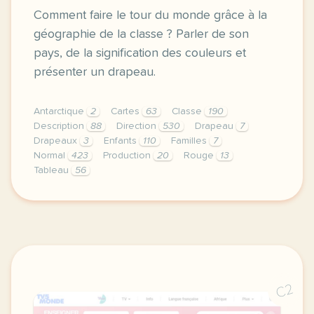
Comment faire le tour du monde grâce à la
géographie de la classe ? Parler de son
pays, de la signification des couleurs et
présenter un drapeau.
Antarctique
2
Cartes
63
Classe
190
Description
88
Direction
530
Drapeau
7
Drapeaux
3
Enfants
110
Familles
7
Normal
423
Production
20
Rouge
13
Tableau
56
didomi host didomi components button cursor pointer
C2