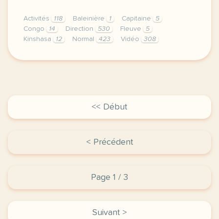
Activités
118
Baleinière
1
Capitaine
5
Congo
14
Direction
530
Fleuve
5
Kinshasa
12
Normal
423
Vidéo
308
didomi host didomi components button cursor pointer
<< Début
< Précédent
Page 1 / 3
Suivant >