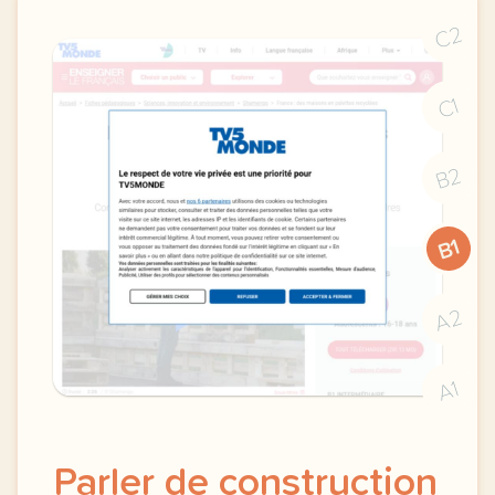
C2
C1
B2
B1
A2
A1
Parler de construction