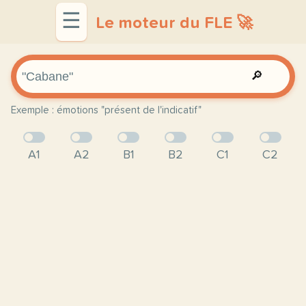
☰
Le moteur du FLE 🚀
🔎
Exemple : émotions "présent de l'indicatif"
A1
A2
B1
B2
C1
C2