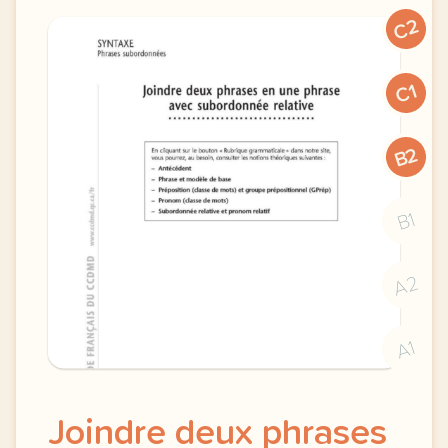
C2
C1
B2
B1
A2
A1
Joindre deux phrases