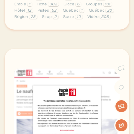
Érable
1
Fiche
302
Glace
6
Groupes
131
Hôtel
12
Pistes
52
Quebec
1
Québec
20
Région
28
Sirop
2
Sucre
10
Vidéo
308
didomi host didomi components button cursor pointer
C2
C1
B2
B1