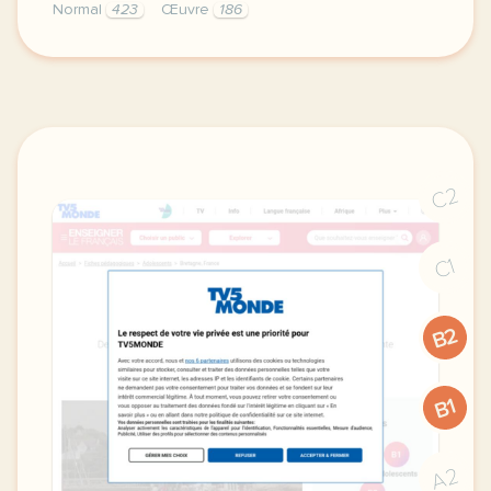
Normal
423
Œuvre
186
didomi host didomi components button cursor pointer
C2
C1
B2
B1
A2