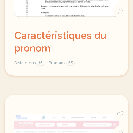
A1
Caractéristiques du
pronom
Distinctions
15
Pronoms
55
caracteristiques materiel pour allophones du pronom
C2
C1