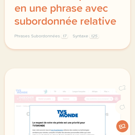
en une phrase avec
subordonnée relative
Phrases Subordonnées
17
Syntaxe
125
joindre deux phrases en une phrase syntaxe avec sub
C2
C1
B2