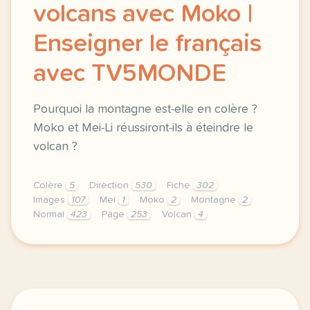
volcans avec Moko |
Enseigner le français
avec TV5MONDE
Pourquoi la montagne est-elle en colère ?
Moko et Mei-Li réussiront-ils à éteindre le
volcan ?
Colère
5
Direction
530
Fiche
302
Images
107
Mei
1
Moko
2
Montagne
2
Normal
423
Page
253
Volcan
4
didomi host didomi components button cursor pointer