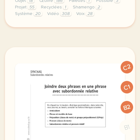
Objet
18
Œuvre
186
Palettes
1
Possible
3
Projet
55
Recyclées
1
Shamengo
2
Système
20
Vidéo
308
Voix
28
le respect de votre vie privee est une priorite po
C2
C1
B2
B1