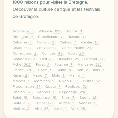
1000 raisons pour visiter la Bretagne.
Découvrir la culture celtique et les festivals
de Bretagne.
Activité
835
Alliance
159
Bouge
11
Bretagne
2
Brocéliande
1
Busson
1
Cabanes
1
Camara
2
Carhaix
1
Centre
17
Charrues
1
Chevalier
1
Commentaire
23
Corrections
2
Corrigés
49
Court
20
Disponible
7
Dvd
8
Étudiants
25
Festival
24
Fiche
302
Forêt
7
Foucher
1
Française
195
France
270
Golfe
1
Guide
8
Han
2
Îlots
1
Kayak
2
Maee
7
Malo
1
Mamo
1
Moines
1
Morbihan
1
Niveau
50
Pistes
52
Présentation
31
Quête
1
Réalisée
31
Région
28
Rennes
1
Reportage
200
Saint
18
Séquence
18
Sites
7
Sports
12
Surfeur
2
Temps
127
Torche
1
Vannes
1
Vieilles
2
Ville
97
Voile
1
Voix
28
le respect de votre vie privee est une priorite p