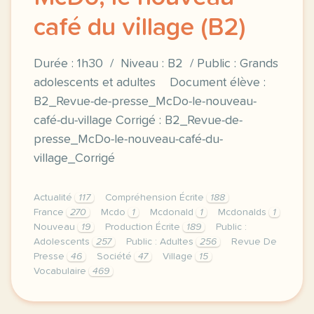
café du village (B2)
Durée : 1h30 / Niveau : B2 / Public : Grands
adolescents et adultes Document élève :
B2_Revue-de-presse_McDo-le-nouveau-
café-du-village Corrigé : B2_Revue-de-
presse_McDo-le-nouveau-café-du-
village_Corrigé
Actualité
117
Compréhension Écrite
188
France
270
Mcdo
1
Mcdonald
1
Mcdonalds
1
Nouveau
19
Production Écrite
189
Public :
Adolescents
257
Public : Adultes
256
Revue De
Presse
46
Société
47
Village
15
Vocabulaire
469
duree 1h30 niveau b2 public grands adolescents et a