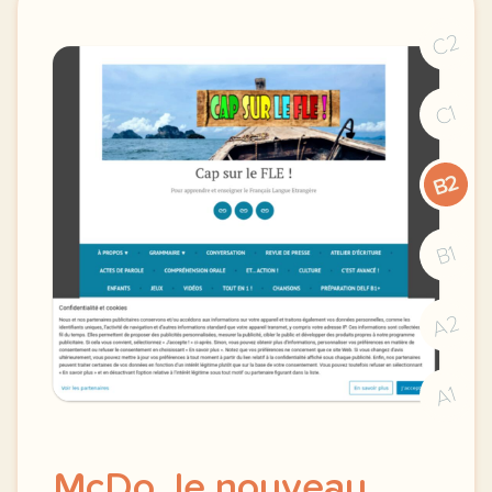
C2
C1
B2
B1
A2
A1
McDo, le nouveau