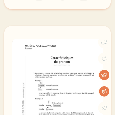
exercice a2 le naufrage un exercice pour comprendre 
C2
C1
B2
B1
A2