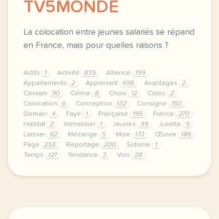
TV5MONDE
La colocation entre jeunes salariés se répand
en France, mais pour quelles raisons ?
Actifs
1
Activité
835
Alliance
159
Appartements
2
Apprenant
498
Avantages
2
Cavilam
90
Céline
8
Choix
12
Coloc
2
Colocation
6
Conception
132
Consigne
150
Demain
4
Faye
1
Française
195
France
270
Habitat
2
Immobilier
1
Jeunes
39
Juliette
5
Laisser
62
Mézange
5
Mise
173
Œuvre
186
Page
253
Reportage
200
Sidonie
1
Temps
127
Tendance
3
Voix
28
le respect de votre vie privee est une priorite pou