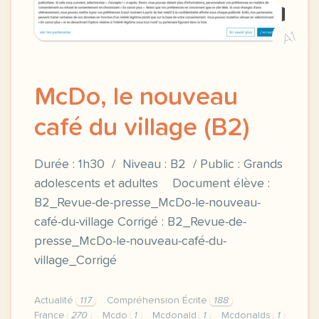
A1
McDo, le nouveau
café du village (B2)
Durée : 1h30 / Niveau : B2 / Public : Grands
adolescents et adultes Document élève :
B2_Revue-de-presse_McDo-le-nouveau-
café-du-village Corrigé : B2_Revue-de-
presse_McDo-le-nouveau-café-du-
village_Corrigé
Actualité
117
Compréhension Écrite
188
France
270
Mcdo
1
Mcdonald
1
Mcdonalds
1