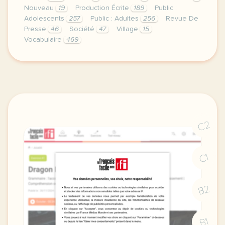
Nouveau
19
Production Écrite
189
Public :
Adolescents
257
Public : Adultes
256
Revue De
Presse
46
Société
47
Village
15
Vocabulaire
469
duree 1h30 niveau b2 public grands adolescents et a
C2
C1
B2
B1