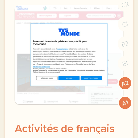
C2
C1
B2
B1
A2
A1
Activités de français