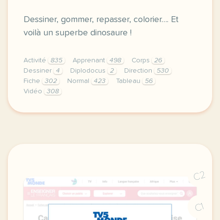
Dessiner, gommer, repasser, colorier…. Et
voilà un superbe dinosaure !
Activité
835
Apprenant
498
Corps
26
Dessiner
4
Diplodocus
2
Direction
530
Fiche
302
Normal
423
Tableau
56
Vidéo
308
didomi host didomi components button cursor pointer
C2
C1