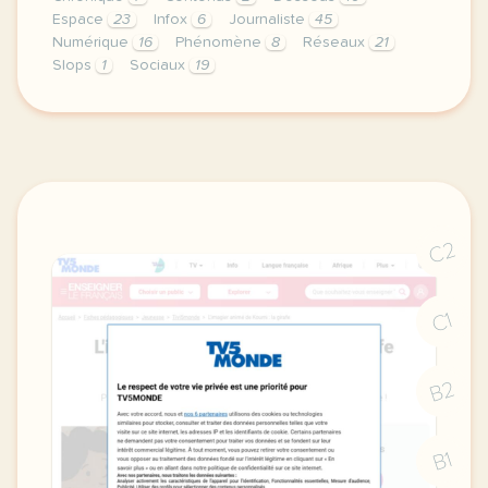
Espace
23
Infox
6
Journaliste
45
Numérique
16
Phénomène
8
Réseaux
21
Slops
1
Sociaux
19
exercice b2 le phenomene slop vocabulaire l exces v
C2
C1
B2
B1