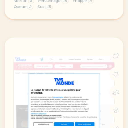
Mission
8
Personnage
18
Philippe
3
Queue
2
Sud
15
exercice b1 cinema le marsupilami est de retour voca
C2
C1
B2
B1