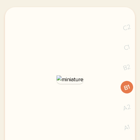
C2
C1
B2
B1
A2
A1