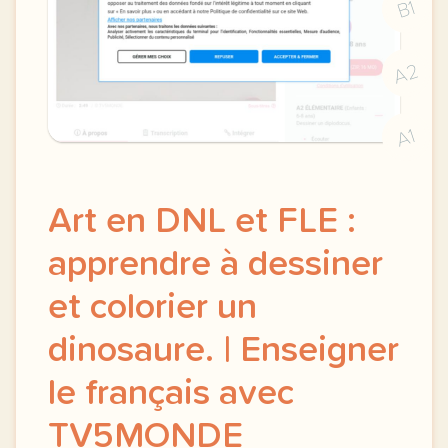
B1
A2
A1
Art en DNL et FLE :
apprendre à dessiner
et colorier un
dinosaure. | Enseigner
le français avec
TV5MONDE