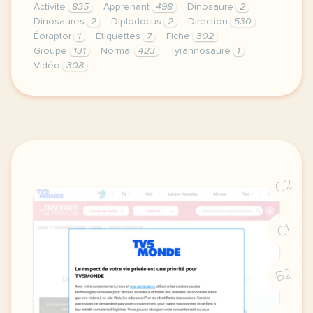
Activité
835
Apprenant
498
Dinosaure
2
Dinosaures
2
Diplodocus
2
Direction
530
Éoraptor
1
Étiquettes
7
Fiche
302
Groupe
131
Normal
423
Tyrannosaure
1
Vidéo
308
didomi host didomi components button cursor pointer
C2
C1
B2