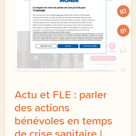
B2
B1
A2
A1
Actu et FLE : parler
des actions
bénévoles en temps
de crise sanitaire |