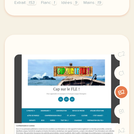
Extrait
153
Flanc
1
Idées
9
Mains
19
exercice b2 dictee le lion joseph kessel orthograph
C2
C1
B2
B1
A2