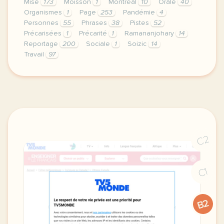
Mise
173
Moisson
1
Montréal
10
Orale
40
Organismes
1
Page
253
Pandémie
4
Personnes
55
Phrases
38
Pistes
52
Précarisées
1
Précarité
1
Ramananjohary
14
Reportage
200
Sociale
1
Soizic
14
Travail
97
le respect de votre vie privee est une priorite po
C2
C1
B2