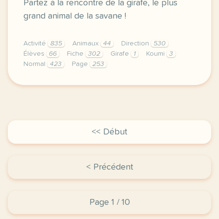
Partez à la rencontre de la girafe, le plus
grand animal de la savane !
Activité
835
Animaux
44
Direction
530
Élèves
66
Fiche
302
Girafe
1
Koumi
3
Normal
423
Page
253
didomi host didomi components button cursor pointer
<< Début
< Précédent
Page 1 / 10