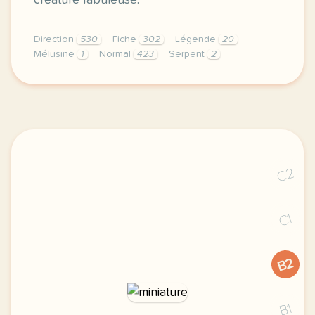
créature fabuleuse.
Direction
530
Fiche
302
Légende
20
Mélusine
1
Normal
423
Serpent
2
didomi host didomi components button cursor pointer
C2
C1
B2
B1