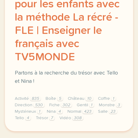
pour les enfants avec
la méthode La récré -
FLE | Enseigner le
français avec
TV5MONDE
Partons à la recherche du trésor avec Tello
et Nina !
Activité
835
Boîte
5
Château
10
Coffre
1
Direction
530
Fiche
302
Gentil
1
Monstre
3
Mystérieux
1
Nina
4
Normal
423
Salle
23
Tello
4
Trésor
7
Vidéo
308
didomi host didomi components button cursor pointer