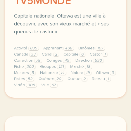
TV5MONDE
Capitale nationale, Ottawa est une ville à
découvrir, avec son vieux marché et « ses
queues de castor ».
Activité
835
Apprenant
498
Binômes
107
Canada
33
Canal
2
Capitale
6
Castor
1
Correction
78
Corrigés
49
Direction
530
Fiche
302
Groupes
131
Marché
18
Musées
5
Nationale
14
Nature
19
Ottawa
3
Pistes
52
Québec
20
Queue
2
Rideau
1
Vidéo
308
Ville
97
didomi host didomi components button cursor pointer