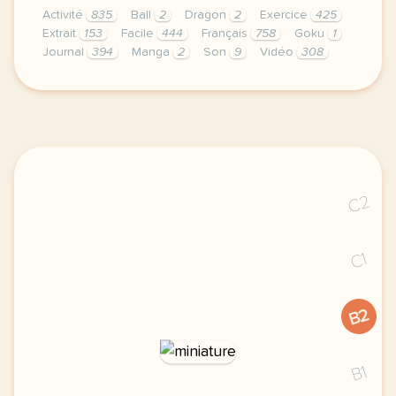
Activité
835
Ball
2
Dragon
2
Exercice
425
Extrait
153
Facile
444
Français
758
Goku
1
Journal
394
Manga
2
Son
9
Vidéo
308
exercice a1 dragon ball fete son anniversaire gramm
C2
C1
B2
B1