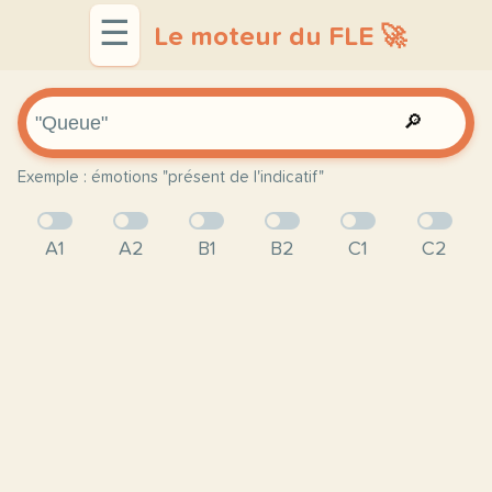
☰
Le moteur du FLE 🚀
🔎
Exemple : émotions "présent de l'indicatif"
A1
A2
B1
B2
C1
C2