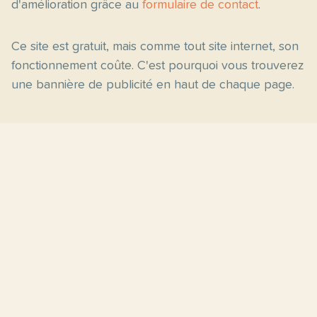
d'amélioration grâce au
formulaire de contact
.
Ce site est gratuit, mais comme tout site internet, son
fonctionnement coûte. C'est pourquoi vous trouverez
une bannière de publicité en haut de chaque page.
Pages principales
Fiches par niveau
Accueil
C2
Thèmes
C1
Blog
B2
Proposer un site
B1
Contact
A2
À propos
A1