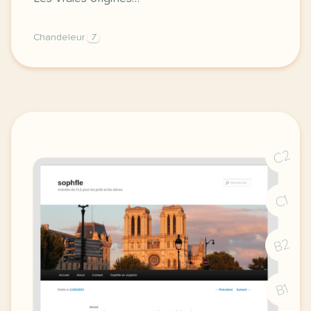
Chandeleur
7
image http www formatage orgcomme vous savez deja 
C2
C1
B2
B1