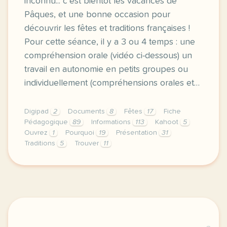
inconnu... c’est bientôt les vacances de
Pâques, et une bonne occasion pour
découvrir les fêtes et traditions françaises !
Pour cette séance, il y a 3 ou 4 temps : une
compréhension orale (vidéo ci-dessous) un
travail en autonomie en petits groupes ou
individuellement (compréhensions orales et…
Digipad
2
Documents
8
Fêtes
17
Fiche
Pédagogique
89
Informations
113
Kahoot
5
Ouvrez
1
Pourquoi
19
Présentation
31
Traditions
5
Trouver
11
les cloches de paques le muguet le soldat inconnu c