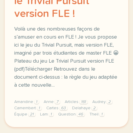
le Trivial Pursuit
version FLE !
Voilà une des nombreuses façons de
s’amuser en cours en FLE ! Je vous propose
ici le jeu du Trivial Pursuit, mais version FLE,
imaginé par trois étudiantes de master FLE 😀
Plateau du jeu Le Trivial Pursuit version FLE
(pdf)Télécharger Retrouvez dans le
document ci-dessus : la règle du jeu adaptée
à cette nouvelle…
Amandine
1
Anne
7
Articles
161
Audrey
2
Camembert
1
Cartes
63
Delahaye
2
Équipe
21
Lam
1
Question
46
Theil
1
voila une des nombreuses facons de s amuser en cours