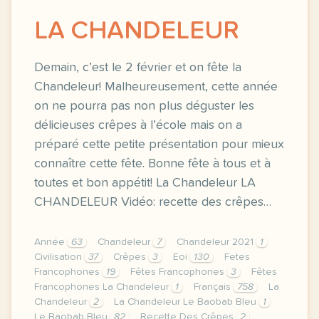
LA CHANDELEUR
Demain, c’est le 2 février et on fête la
Chandeleur! Malheureusement, cette année
on ne pourra pas non plus déguster les
délicieuses crêpes à l’école mais on a
préparé cette petite présentation pour mieux
connaître cette fête. Bonne fête à tous et à
toutes et bon appétit! La Chandeleur LA
CHANDELEUR Vidéo: recette des crêpes…
Année
63
Chandeleur
7
Chandeleur 2021
1
Civilisation
37
Crêpes
3
Eoi
130
Fetes
Francophones
19
Fêtes Francophones
3
Fêtes
Francophones La Chandeleur
1
Français
758
La
Chandeleur
2
La Chandeleur Le Baobab Bleu
1
Le Baobab Bleu
82
Recette Des Crêpes
2