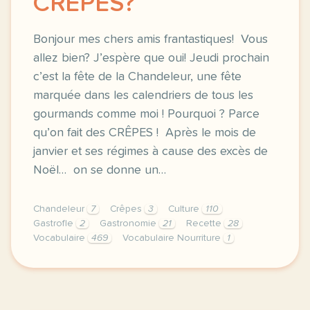
CRÊPES?
Bonjour mes chers amis frantastiques! Vous
allez bien? J’espère que oui! Jeudi prochain
c’est la fête de la Chandeleur, une fête
marquée dans les calendriers de tous les
gourmands comme moi ! Pourquoi ? Parce
qu’on fait des CRÊPES ! Après le mois de
janvier et ses régimes à cause des excès de
Noël… on se donne un…
Chandeleur
7
Crêpes
3
Culture
110
Gastrofle
2
Gastronomie
21
Recette
28
Vocabulaire
469
Vocabulaire Nourriture
1
bonjour mes chers amis frantastiques vous allez bie