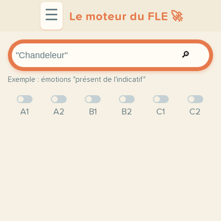
☰
Le moteur du FLE 🚀
🔎
Exemple : émotions "présent de l'indicatif"
A1
A2
B1
B2
C1
C2