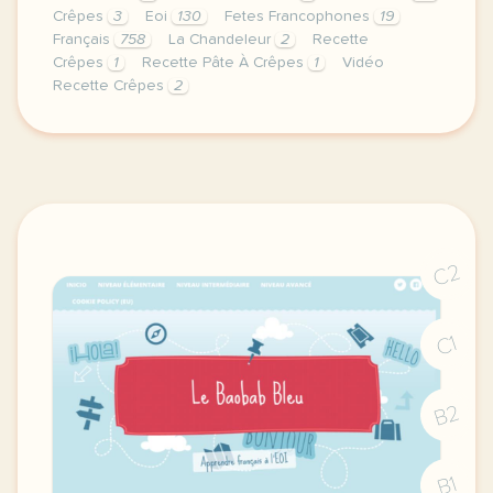
Crêpes
3
Eoi
130
Fetes Francophones
19
Français
758
La Chandeleur
2
Recette
Crêpes
1
Recette Pâte À Crêpes
1
Vidéo
Recette Crêpes
2
image canva comaujourd hui 2 fevrier c est la fete 
C2
C1
B2
B1