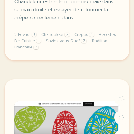
Chandeleur est de tenir une monnaie dans
sa main droite et essayer de retourner la
crêpe correctement dans…
2 Février
1
Chandeleur
7
Crepes
1
Recettes
De Cuisine
1
Saviez-Vous Que?
7
Tradition
Francaise
1
la chandeleur la fete des lumieres est une fete popu
C2
C1