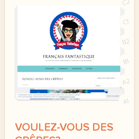
C2
C1
B2
B1
A2
A1
VOULEZ-VOUS DES