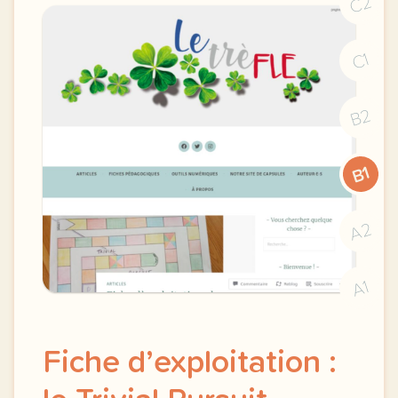
C2
C1
B2
B1
A2
A1
Fiche d’exploitation :