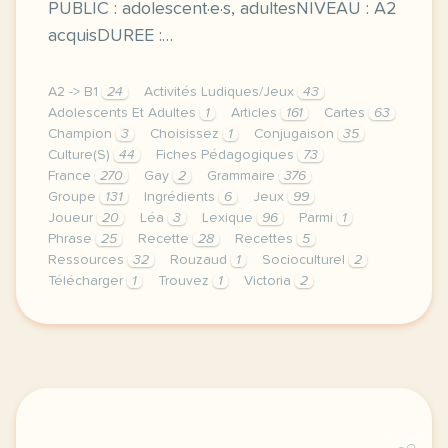
PUBLIC : adolescent·e·s, adultesNIVEAU : A2
acquisDUREE :…
A2 -> B1
24
Activités Ludiques/Jeux
43
Adolescents Et Adultes
1
Articles
161
Cartes
63
Champion
3
Choisissez
1
Conjugaison
35
Culture(S)
44
Fiches Pédagogiques
73
France
270
Gay
2
Grammaire
376
Groupe
131
Ingrédients
6
Jeux
99
Joueur
20
Léa
3
Lexique
96
Parmi
1
Phrase
25
Recette
28
Recettes
5
Ressources
32
Rouzaud
1
Socioculturel
2
Télécharger
1
Trouvez
1
Victoria
2
envie de verifier les acquis de vos apprenant e s to