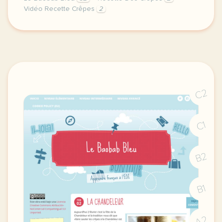
Vidéo Recette Crêpes
2
image pixabay comdemain c est le 2 fevrier et on fe
C2
C1
B2
B1
A2