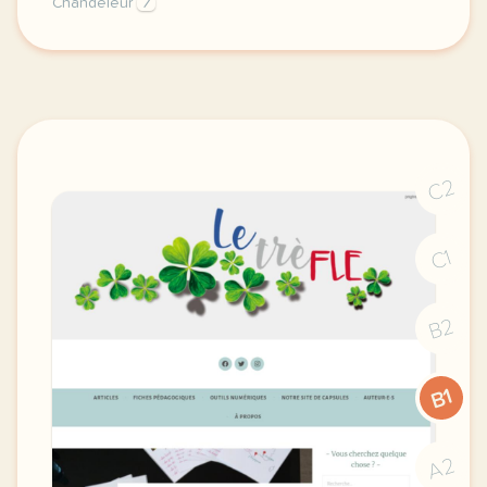
Chandeleur
7
sucrees ou salees quand on pense aux crepes on pens
C2
C1
B2
B1
A2