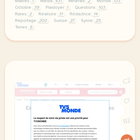
Maîtres
1
Media
431
Minerais
2
Monde
133
Octobre
39
Plaidoyer
1
Questions
103
Rares
2
Réalisée
31
Rédactrice
14
Reportage
200
Suisse
27
Sylvie
25
Terres
6
le respect de votre vie privee est une priorite pour
C2
C1
B2