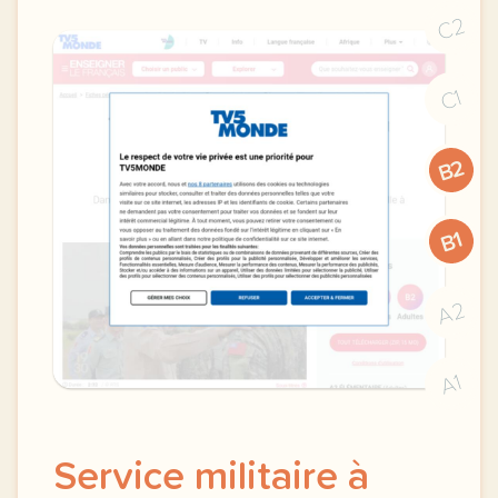
C2
C1
B2
B1
A2
A1
Service militaire à