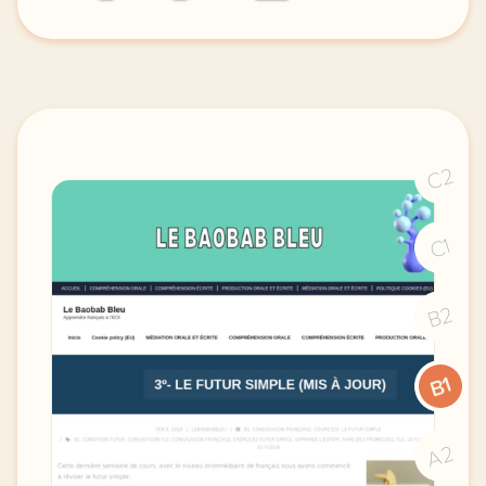
didomi host didomi components button cursor pointer
C2
C1
B2
B1
A2