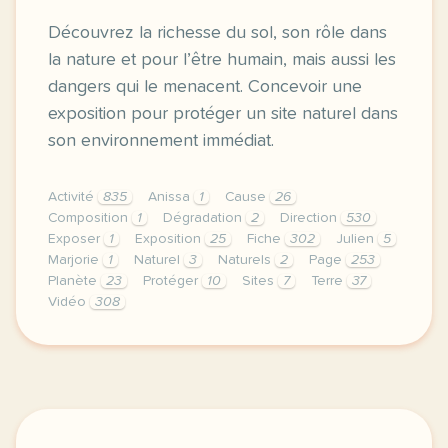
Découvrez la richesse du sol, son rôle dans
la nature et pour l’être humain, mais aussi les
dangers qui le menacent. Concevoir une
exposition pour protéger un site naturel dans
son environnement immédiat.
Activité
835
Anissa
1
Cause
26
Composition
1
Dégradation
2
Direction
530
Exposer
1
Exposition
25
Fiche
302
Julien
5
Marjorie
1
Naturel
3
Naturels
2
Page
253
Planète
23
Protéger
10
Sites
7
Terre
37
Vidéo
308
didomi host didomi components button cursor pointer