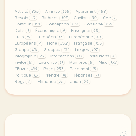
Activité
835
Alliance
159
Apprenant
498
Besoin
10
Binômes
107
Cavilam
90
Cee
1
Commun
101
Conception
132
Consigne
150
Défis
1
Économique
9
Enseigner
48
États
51
Européen
13
Européenne
30
Européens
7
Fiche
302
Française
195
Groupe
131
Groupes
131
Images
107
Infographie
25
Informations
113
Institutions
4
Inviter
61
Laurence
11
Membres
9
Mise
173
Œuvre
186
Page
253
Parlement
13
Politique
67
Prendre
41
Réponses
71
Rogy
7
Tv5monde
75
Union
24
le respect de votre vie privee est une priorite po
C2