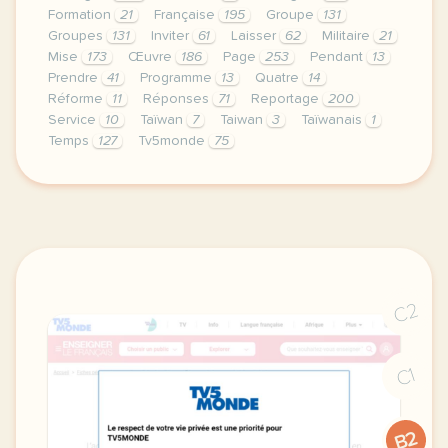
Formation
21
Française
195
Groupe
131
Groupes
131
Inviter
61
Laisser
62
Militaire
21
Mise
173
Œuvre
186
Page
253
Pendant
13
Prendre
41
Programme
13
Quatre
14
Réforme
11
Réponses
71
Reportage
200
Service
10
Taïwan
7
Taiwan
3
Taïwanais
1
Temps
127
Tv5monde
75
le respect de votre vie privee est une priorite po
C2
C1
B2