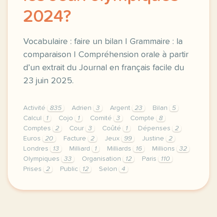
2024?
Vocabulaire : faire un bilan | Grammaire : la
comparaison | Compréhension orale à partir
d’un extrait du Journal en français facile du
23 juin 2025.
Activité
835
Adrien
3
Argent
23
Bilan
5
Calcul
1
Cojo
1
Comité
3
Compte
8
Comptes
2
Cour
3
Coûté
1
Dépenses
2
Euros
20
Facture
2
Jeux
99
Justine
2
Londres
13
Milliard
1
Milliards
16
Millions
32
Olympiques
33
Organisation
12
Paris
110
Prises
2
Public
12
Selon
4
exercice b1 combien ont coute les jeux olympiques 2