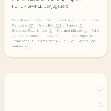
FUTUR SIMPLE Conjugaison:…
Condition Futur
1
Conjugaison Fle
9
Conjugaison
Française
67
Cours Eoi
353
Espère
3
Exercices Futur Simple
3
Exprimer L'Espoir
1
Faire
Des Promesses
1
Futur
51
Le Futur Simple
6
Promesses
1
S'Exprimer Au Futur
2
Simple
22
Verbes
86
image pixabay comcette derniere semaine de cours av
C2
C1