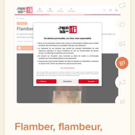
C2
C1
B2
B1
A2
A1
Flamber, flambeur,