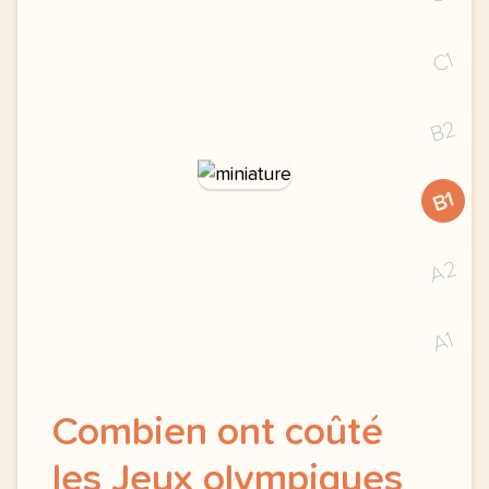
C1
B2
B1
A2
A1
Combien ont coûté
les Jeux olympiques