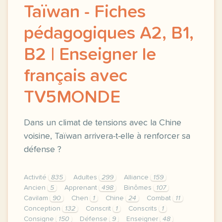
Taïwan - Fiches
pédagogiques A2, B1,
B2 | Enseigner le
français avec
TV5MONDE
Dans un climat de tensions avec la Chine
voisine, Taïwan arrivera-t-elle à renforcer sa
défense ?
Activité
835
Adultes
299
Alliance
159
Ancien
5
Apprenant
498
Binômes
107
Cavilam
90
Chen
1
Chine
24
Combat
11
Conception
132
Conscrit
1
Conscrits
1
Consigne
150
Défense
9
Enseigner
48