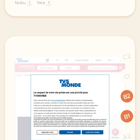
Nubu
1
Yara
1
didomi host didomi components button cursor pointer
C2
C1
B2
B1
A2