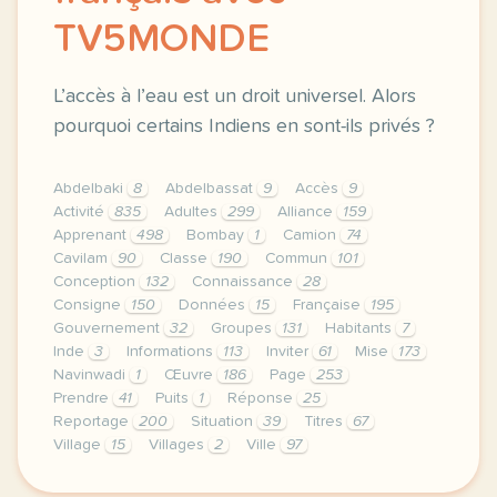
TV5MONDE
L’accès à l’eau est un droit universel. Alors
pourquoi certains Indiens en sont-ils privés ?
Abdelbaki
8
Abdelbassat
9
Accès
9
Activité
835
Adultes
299
Alliance
159
Apprenant
498
Bombay
1
Camion
74
Cavilam
90
Classe
190
Commun
101
Conception
132
Connaissance
28
Consigne
150
Données
15
Française
195
Gouvernement
32
Groupes
131
Habitants
7
Inde
3
Informations
113
Inviter
61
Mise
173
Navinwadi
1
Œuvre
186
Page
253
Prendre
41
Puits
1
Réponse
25
Reportage
200
Situation
39
Titres
67
Village
15
Villages
2
Ville
97
le respect de votre vie privee est une priorite po