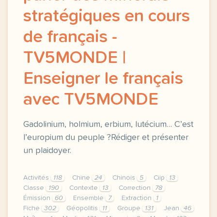
stratégiques en cours
de français -
TV5MONDE |
Enseigner le français
avec TV5MONDE
Gadolinium, holmium, erbium, lutécium… C’est
l’europium du peuple ?Rédiger et présenter
un plaidoyer.
Activités
118
Chine
24
Chinois
5
Ciip
13
Classe
190
Contexte
13
Correction
78
Émission
60
Ensemble
7
Extraction
1
Fiche
302
Géopolitis
11
Groupe
131
Jean
46