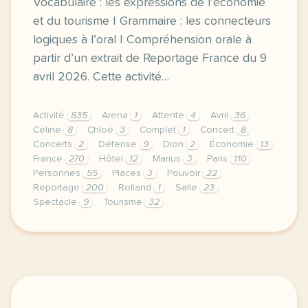
Vocabulaire : les expressions de l’économie
et du tourisme | Grammaire : les connecteurs
logiques à l’oral | Compréhension orale à
partir d’un extrait de Reportage France du 9
avril 2026. Cette activité…
Activité
835
Arena
1
Attente
4
Avril
36
Céline
8
Chloé
3
Complet
1
Concert
8
Concerts
2
Défense
9
Dion
2
Économie
13
France
270
Hôtel
12
Marius
3
Paris
110
Personnes
55
Places
3
Pouvoir
22
Reportage
200
Rolland
1
Salle
23
Spectacle
9
Tourisme
32
exercice b2 concerts de celine dion paris se prepar