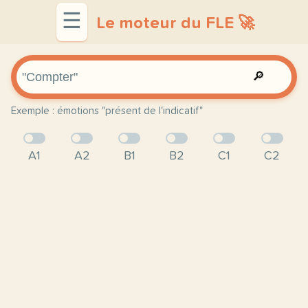
☰
Le moteur du FLE 🚀
🔎
Exemple : émotions "présent de l'indicatif"
A1
A2
B1
B2
C1
C2