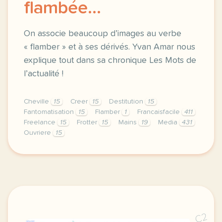
flambée...
On associe beaucoup d’images au verbe
« flamber » et à ses dérivés. Yvan Amar nous
explique tout dans sa chronique Les Mots de
l’actualité !
Cheville
15
Creer
15
Destitution
15
Fantomatisation
15
Flamber
1
Francaisfacile
411
Freelance
15
Frotter
15
Mains
19
Media
431
Ouvriere
15
exercice b1 flamber flambeur flambee on associe be
C2