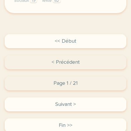
Sociaux
19
Texte
62
exercice c1 c2 interdire les reseaux sociaux aux je
<< Début
< Précédent
Page 1 / 21
Suivant >
Fin >>