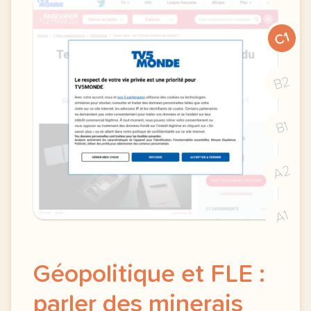
C1
B2
B1
A2
A1
Géopolitique et FLE :
parler des minerais